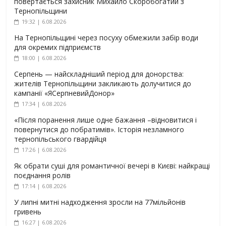
повертається захисник Михайло Скоробогатий з
Тернопільщини
19:32 | 6.08.2026
На Тернопільщині через посуху обмежили забір води
для окремих підприємств
18:00 | 6.08.2026
Серпень — найскладніший період для донорства:
жителів Тернопільщини закликають долучитися до
кампанії «ЯСерпневийДонор»
17:34 | 6.08.2026
«Після поранення лише одне бажання –відновитися і
повернутися до побратимів». Історія незламного
тернопільського гвардійця
17:26 | 6.08.2026
Як обрати суші для романтичної вечері в Києві: найкращі
поєднання ролів
17:14 | 6.08.2026
У липні митні надходження зросли на 77мільйонів
гривень
16:27 | 6.08.2026