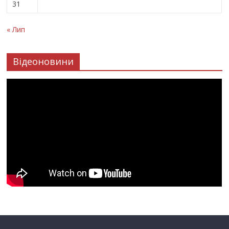
31
« Лип
Відеоновини