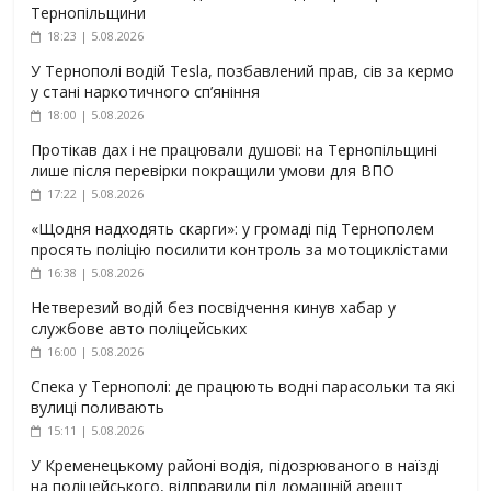
Тернопільщини
18:23 | 5.08.2026
У Тернополі водій Tesla, позбавлений прав, сів за кермо
у стані наркотичного сп’яніння
18:00 | 5.08.2026
Протікав дах і не працювали душові: на Тернопільщині
лише після перевірки покращили умови для ВПО
17:22 | 5.08.2026
«Щодня надходять скарги»: у громаді під Тернополем
просять поліцію посилити контроль за мотоциклістами
16:38 | 5.08.2026
Нетверезий водій без посвідчення кинув хабар у
службове авто поліцейських
16:00 | 5.08.2026
Спека у Тернополі: де працюють водні парасольки та які
вулиці поливають
15:11 | 5.08.2026
У Кременецькому районі водія, підозрюваного в наїзді
на поліцейського, відправили під домашній арешт