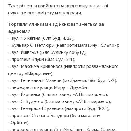
Таке рішення прийнято на черговому засіданні
виконавчого комітету міської ради.
Торгівля ялинками здійснюватиметься за
адресами:
– вул. 15 Квітня (біля буд. №23);
– бульвар С. Петлюри (навпроти магазину «Сільпо»);
– вул. Київська (біля будинку побуту);
– проспект Злуки (біля буд. №1);
– вул. Максима Кривоноса (навпроти розважального
центру «Марципан»);
– вул. Гетьмана І. Мазепи (майданчик біля буд. №2);
– перехрестя вулиць Миру – Дружби;
– вул. Карпенка (біля магазину «АТБ – маркет»);
– вул. С. Будного (біля магазину «АТБ – маркет»);
– вул. Генерала Шухевича (навпроти буд. №24);
– проспект Степана Бандери (біля магазину
«Орбіта»);
– перехрестя вулиць Лесі Українки – Клима Савури;