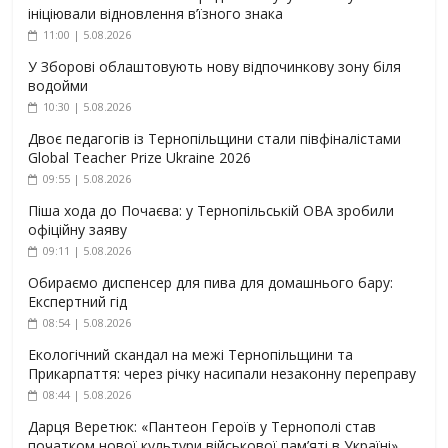
ініціювали відновлення в’їзного знака
11:00 | 5.08.2026
У Зборові облаштовують нову відпочинкову зону біля
водойми
10:30 | 5.08.2026
Двоє педагогів із Тернопільщини стали півфіналістами
Global Teacher Prize Ukraine 2026
09:55 | 5.08.2026
Піша хода до Почаєва: у Тернопільській ОВА зробили
офіційну заяву
09:11 | 5.08.2026
Обираємо диспенсер для пива для домашнього бару:
Експертний гід
08:54 | 5.08.2026
Екологічний скандал на межі Тернопільщини та
Прикарпаття: через річку насипали незаконну переправу
08:44 | 5.08.2026
Дарця Веретюк: «Пантеон Героїв у Тернополі став
початком нової культури військової пам’яті в Україні»