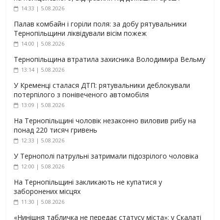
14:33 | 5.08.2026
Палав комбайн і горіли поля: за добу рятувальники
Тернопільщини ліквідували вісім пожеж
14:00 | 5.08.2026
Тернопільщина втратила захисника Володимира Вельму
13:14 | 5.08.2026
У Кременці сталася ДТП: рятувальники деблокували
потерпілого з понівеченого автомобіля
13:09 | 5.08.2026
На Тернопільщині чоловік незаконно виловив рибу на
понад 220 тисяч гривень
12:33 | 5.08.2026
У Тернополі патрульні затримали підозрілого чоловіка
12:00 | 5.08.2026
На Тернопільщині закликають не купатися у
заборонених місцях
11:30 | 5.08.2026
«Нинішня табличка не передає статусу міста»: у Скалаті