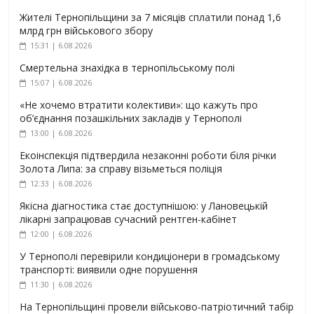
Жителі Тернопільщини за 7 місяців сплатили понад 1,6
млрд грн військового збору
15:31 | 6.08.2026
Смертельна знахідка в тернопільському полі
15:07 | 6.08.2026
«Не хочемо втратити колективи»: що кажуть про
об’єднання позашкільних закладів у Тернополі
13:00 | 6.08.2026
Екоінспекція підтвердила незаконні роботи біля річки
Золота Липа: за справу візьметься поліція
12:33 | 6.08.2026
Якісна діагностика стає доступнішою: у Лановецькій
лікарні запрацював сучасний рентген-кабінет
12:00 | 6.08.2026
У Тернополі перевірили кондиціонери в громадському
транспорті: виявили одне порушення
11:30 | 6.08.2026
На Тернопільщині провели військово-патріотичний табір