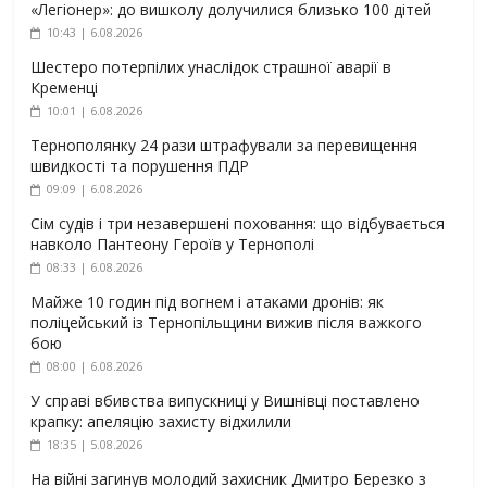
«Легіонер»: до вишколу долучилися близько 100 дітей
10:43 | 6.08.2026
Шестеро потерпілих унаслідок страшної аварії в
Кременці
10:01 | 6.08.2026
Тернополянку 24 рази штрафували за перевищення
швидкості та порушення ПДР
09:09 | 6.08.2026
Сім судів і три незавершені поховання: що відбувається
навколо Пантеону Героїв у Тернополі
08:33 | 6.08.2026
Майже 10 годин під вогнем і атаками дронів: як
поліцейський із Тернопільщини вижив після важкого
бою
08:00 | 6.08.2026
У справі вбивства випускниці у Вишнівці поставлено
крапку: апеляцію захисту відхилили
18:35 | 5.08.2026
На війні загинув молодий захисник Дмитро Березко з