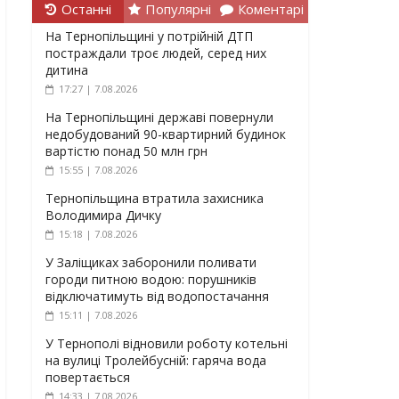
Останні
Популярні
Коментарі
На Тернопільщині у потрійній ДТП
постраждали троє людей, серед них
дитина
17:27 | 7.08.2026
На Тернопільщині державі повернули
недобудований 90-квартирний будинок
вартістю понад 50 млн грн
15:55 | 7.08.2026
Тернопільщина втратила захисника
Володимира Дичку
15:18 | 7.08.2026
У Заліщиках заборонили поливати
городи питною водою: порушників
відключатимуть від водопостачання
15:11 | 7.08.2026
У Тернополі відновили роботу котельні
на вулиці Тролейбусній: гаряча вода
повертається
14:33 | 7.08.2026