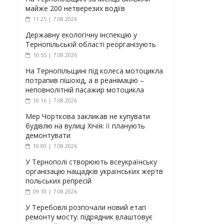
майже 200 нетверезих водіїв
11:25 | 7.08.2026
Державну екологічну інспекцію у
Тернопільській області реорганізують
10:55 | 7.08.2026
На Тернопільщині під колеса мотоцикла
потрапив пішохід, а в реанімацію –
неповнолітній пасажир мотоцикла
10:16 | 7.08.2026
Мер Чорткова закликав не купувати
будівлю на вулиці Хічія: її планують
демонтувати
10:00 | 7.08.2026
У Тернополі створюють всеукраїнську
організацію нащадків українських жертв
польських репресій
09:10 | 7.08.2026
У Теребовлі розпочали новий етап
ремонту мосту: підрядник влаштовує