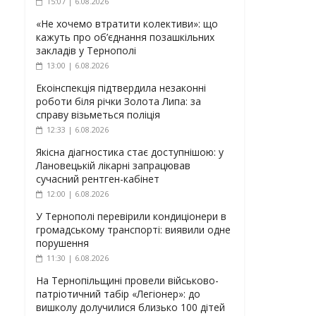
15:07 | 6.08.2026
«Не хочемо втратити колективи»: що
кажуть про об’єднання позашкільних
закладів у Тернополі
13:00 | 6.08.2026
Екоінспекція підтвердила незаконні
роботи біля річки Золота Липа: за
справу візьметься поліція
12:33 | 6.08.2026
Якісна діагностика стає доступнішою: у
Лановецькій лікарні запрацював
сучасний рентген-кабінет
12:00 | 6.08.2026
У Тернополі перевірили кондиціонери в
громадському транспорті: виявили одне
порушення
11:30 | 6.08.2026
На Тернопільщині провели військово-
патріотичний табір «Легіонер»: до
вишколу долучилися близько 100 дітей