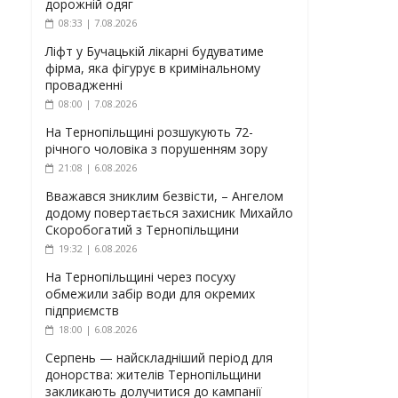
дорожній одяг
08:33 | 7.08.2026
Ліфт у Бучацькій лікарні будуватиме
фірма, яка фігурує в кримінальному
провадженні
08:00 | 7.08.2026
На Тернопільщині розшукують 72-
річного чоловіка з порушенням зору
21:08 | 6.08.2026
Вважався зниклим безвісти, – Ангелом
додому повертається захисник Михайло
Скоробогатий з Тернопільщини
19:32 | 6.08.2026
На Тернопільщині через посуху
обмежили забір води для окремих
підприємств
18:00 | 6.08.2026
Серпень — найскладніший період для
донорства: жителів Тернопільщини
закликають долучитися до кампанії