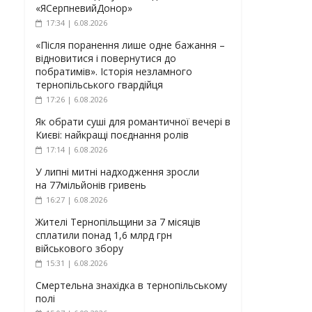
«ЯСерпневийДонор»
17:34 | 6.08.2026
«Після поранення лише одне бажання –
відновитися і повернутися до
побратимів». Історія незламного
тернопільського гвардійця
17:26 | 6.08.2026
Як обрати суші для романтичної вечері в
Києві: найкращі поєднання ролів
17:14 | 6.08.2026
У липні митні надходження зросли
на 77мільйонів гривень
16:27 | 6.08.2026
Жителі Тернопільщини за 7 місяців
сплатили понад 1,6 млрд грн
військового збору
15:31 | 6.08.2026
Смертельна знахідка в тернопільському
полі