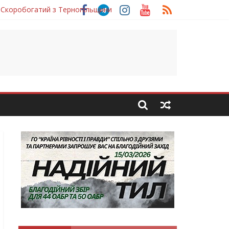
 Скоробогатий з Тернопільщини