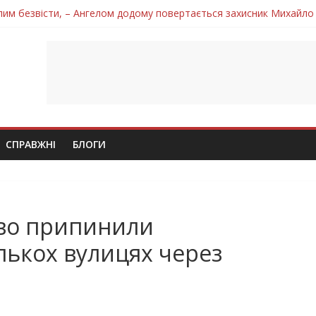
лим безвісти, – Ангелом додому повертається захисник Михайло
ув молодий захисник Дмитро Березко з Тернопільщини
 втратила захисника Володимира Вельму
нопільщини Петро Федів повертається до рідного дому «на щиті»
 втратила захисника Володимира Дичку
СПРАВЖНІ
БЛОГИ
ово припинили
ількох вулицях через