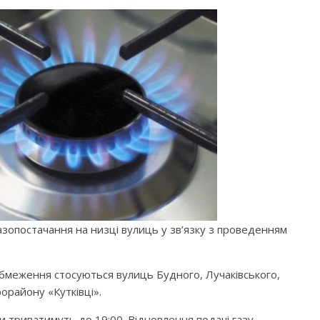
азопостачання на низці вулиць у зв’язку з проведенням
обмеження стосуються вулиць Будного, Лучаківського,
орайону «Кутківці».
и триватимуть до 19:00. Відновлення подачі газу