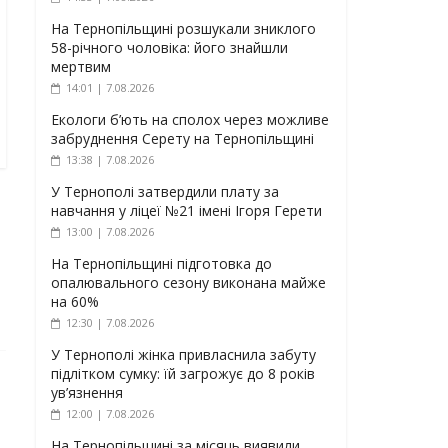
На Тернопільщині розшукали зниклого
58-річного чоловіка: його знайшли
мертвим
14:01 | 7.08.2026
Екологи б’ють на сполох через можливе
забруднення Серету на Тернопільщині
13:38 | 7.08.2026
У Тернополі затвердили плату за
навчання у ліцеї №21 імені Ігоря Герети
13:00 | 7.08.2026
На Тернопільщині підготовка до
опалювального сезону виконана майже
на 60%
12:30 | 7.08.2026
У Тернополі жінка привласнила забуту
підлітком сумку: їй загрожує до 8 років
ув’язнення
12:00 | 7.08.2026
На Тернопільщині за місяць виявили