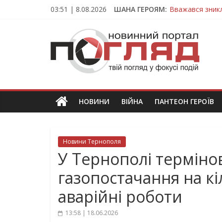
Skip
03:51 | 8.08.2026
ШАНА ГЕРОЯМ:
Вважався зник
to
На війні загин
content
ПОГЛЯД
Тернопільщина
Захисник з Тер
Тернопільщина
Новини
Тернополя.
Тернопільські
новини
НОВИНИ
ВІЙНА
ПАНТЕОН ГЕРОЇВ
та
події
Новини Тернополя
У Тернополі термін
газопостачання на к
аварійні роботи
13:58 | 18.06.2026