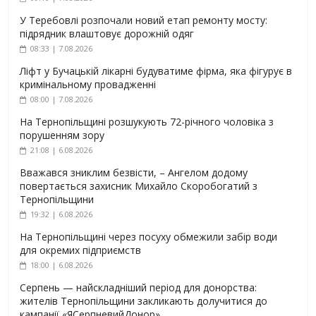
У Теребовлі розпочали новий етап ремонту мосту:
підрядник влаштовує дорожній одяг
08:33 | 7.08.2026
Ліфт у Бучацькій лікарні будуватиме фірма, яка фігурує в
кримінальному провадженні
08:00 | 7.08.2026
На Тернопільщині розшукують 72-річного чоловіка з
порушенням зору
21:08 | 6.08.2026
Вважався зниклим безвісти, – Ангелом додому
повертається захисник Михайло Скоробогатий з
Тернопільщини
19:32 | 6.08.2026
На Тернопільщині через посуху обмежили забір води
для окремих підприємств
18:00 | 6.08.2026
Серпень — найскладніший період для донорства:
жителів Тернопільщини закликають долучитися до
кампанії «ЯСерпневийДонор»