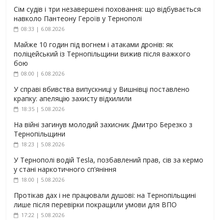
Сім судів і три незавершені поховання: що відбувається
навколо Пантеону Героїв у Тернополі
08:33 | 6.08.2026
Майже 10 годин під вогнем і атаками дронів: як
поліцейський із Тернопільщини вижив після важкого
бою
08:00 | 6.08.2026
У справі вбивства випускниці у Вишнівці поставлено
крапку: апеляцію захисту відхилили
18:35 | 5.08.2026
На війні загинув молодий захисник Дмитро Березко з
Тернопільщини
18:23 | 5.08.2026
У Тернополі водій Tesla, позбавлений прав, сів за кермо
у стані наркотичного сп’яніння
18:00 | 5.08.2026
Протікав дах і не працювали душові: на Тернопільщині
лише після перевірки покращили умови для ВПО
17:22 | 5.08.2026