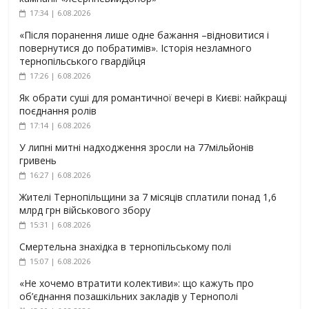
17:34 | 6.08.2026
«Після поранення лише одне бажання –відновитися і
повернутися до побратимів». Історія незламного
тернопільського гвардійця
17:26 | 6.08.2026
Як обрати суші для романтичної вечері в Києві: найкращі
поєднання ролів
17:14 | 6.08.2026
У липні митні надходження зросли на 77мільйонів
гривень
16:27 | 6.08.2026
Жителі Тернопільщини за 7 місяців сплатили понад 1,6
млрд грн військового збору
15:31 | 6.08.2026
Смертельна знахідка в тернопільському полі
15:07 | 6.08.2026
«Не хочемо втратити колективи»: що кажуть про
об’єднання позашкільних закладів у Тернополі