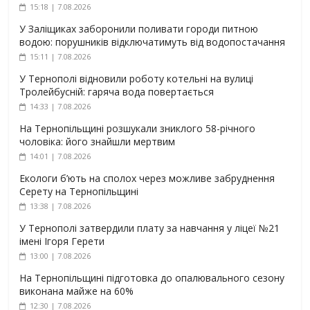
15:18 | 7.08.2026
У Заліщиках заборонили поливати городи питною
водою: порушників відключатимуть від водопостачання
15:11 | 7.08.2026
У Тернополі відновили роботу котельні на вулиці
Тролейбусній: гаряча вода повертається
14:33 | 7.08.2026
На Тернопільщині розшукали зниклого 58-річного
чоловіка: його знайшли мертвим
14:01 | 7.08.2026
Екологи б’ють на сполох через можливе забруднення
Серету на Тернопільщині
13:38 | 7.08.2026
У Тернополі затвердили плату за навчання у ліцеї №21
імені Ігоря Герети
13:00 | 7.08.2026
На Тернопільщині підготовка до опалювального сезону
виконана майже на 60%
12:30 | 7.08.2026