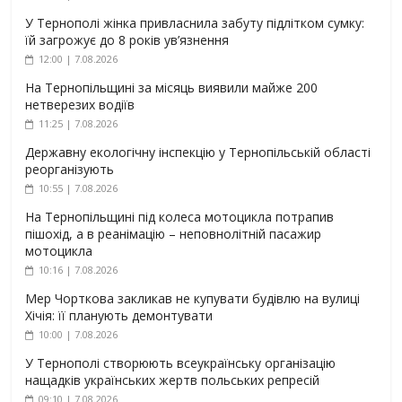
У Тернополі жінка привласнила забуту підлітком сумку:
їй загрожує до 8 років ув’язнення
12:00 | 7.08.2026
На Тернопільщині за місяць виявили майже 200
нетверезих водіїв
11:25 | 7.08.2026
Державну екологічну інспекцію у Тернопільській області
реорганізують
10:55 | 7.08.2026
На Тернопільщині під колеса мотоцикла потрапив
пішохід, а в реанімацію – неповнолітній пасажир
мотоцикла
10:16 | 7.08.2026
Мер Чорткова закликав не купувати будівлю на вулиці
Хічія: її планують демонтувати
10:00 | 7.08.2026
У Тернополі створюють всеукраїнську організацію
нащадків українських жертв польських репресій
09:10 | 7.08.2026