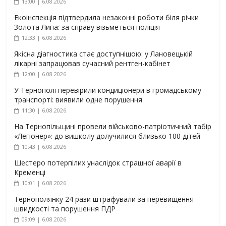
13:00 | 6.08.2026
Екоінспекція підтвердила незаконні роботи біля річки
Золота Липа: за справу візьметься поліція
12:33 | 6.08.2026
Якісна діагностика стає доступнішою: у Лановецькій
лікарні запрацював сучасний рентген-кабінет
12:00 | 6.08.2026
У Тернополі перевірили кондиціонери в громадському
транспорті: виявили одне порушення
11:30 | 6.08.2026
На Тернопільщині провели військово-патріотичний табір
«Легіонер»: до вишколу долучилися близько 100 дітей
10:43 | 6.08.2026
Шестеро потерпілих унаслідок страшної аварії в
Кременці
10:01 | 6.08.2026
Тернополянку 24 рази штрафували за перевищення
швидкості та порушення ПДР
09:09 | 6.08.2026