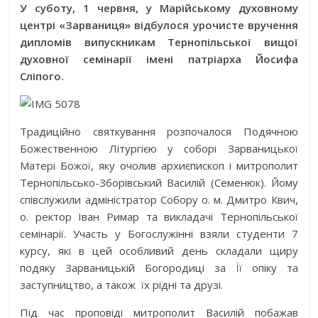
У суботу, 1 червня, у Марійському духовному
центрі «Зарваниця» відбулося урочисте вручення
дипломів випускникам Тернопільської вищої
духовної семінарії імені патріарха Йосифа
Сліпого.
Традиційно святкування розпочалося Подячною
Божественною Літургією у соборі Зарваницької
Матері Божої, яку очолив архиєпископ і митрополит
Тернопільсько-Зборівський Василій (Семенюк). Йому
співслужили адміністратор Собору о. м. Дмитро Квич,
о. ректор Іван Римар та викладачі Тернопільської
семінарії. Участь у Богослужінні взяли студенти 7
курсу, які в цей особливий день складали щиру
подяку Зарваницькій Богородиці за Її опіку та
заступництво, а також їх рідні та друзі.
Під час проповіді митрополит Василій побажав