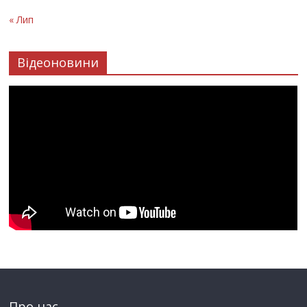
« Лип
Відеоновини
Про нас