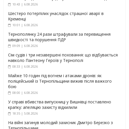
10:43 | 6.08.2026
Шестеро потерпілих унаслідок страшної аварії в
Кременці
10:01 | 6.08.2026
Тернополянку 24 рази штрафували за перевищення
швидкості та порушення ПДР
09:09 | 6.08.2026
Сім судів і три незавершені поховання: що відбувається
навколо Пантеону Героїв у Тернополі
08:33 | 6.08.2026
Майже 10 годин під вогнем і атаками дронів: як
поліцейський із Тернопільщини вижив після важкого
бою
08:00 | 6.08.2026
У справі вбивства випускниці у Вишнівці поставлено
крапку: апеляцію захисту відхилили
18:35 | 5.08.2026
На війні загинув молодий захисник Дмитро Березко з
Тернопільщини