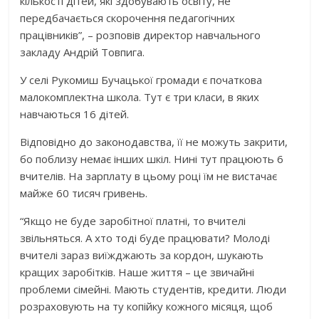
кількості дітей, які здобувають освіту, не
передбачається скорочення педагогічних
працівників”, – розповів директор навчального
закладу Андрій Товпига.
У селі Рукомиш Бучацької громади є початкова
малокомплектна школа. Тут є три класи, в яких
навчаються 16 дітей.
Відповідно до законодавства, її не можуть закрити,
бо поблизу немає інших шкіл. Нині тут працюють 6
вчителів. На зарплату в цьому році їм не вистачає
майже 60 тисяч гривень.
“Якщо не буде заробітної платні, то вчителі
звільняться. А хто тоді буде працювати? Молоді
вчителі зараз виїжджають за кордон, шукають
кращих заробітків. Наше життя – це звичайні
проблеми сімейні. Мають студентів, кредити. Люди
розраховують на ту копійку кожного місяця, щоб