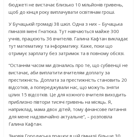
бюджеті не вистачає близько 10 мільйонів гривень,
щоб до кінця року виплачувати освітянам гроші.
У Бучацькій громаді 38 шкіл. Одна з них – Бучацька
гімназія імені Гнатюка. Тут навчаються майже 300
учнів, працюють 36 вчителів. Галина Кафтан викладає
тут математику та інформатику. Каже, поки що
отримує зарплату без затримок та в повному обсязі.
“Останнім часом ми дізнались про те, що субвенції не
вистачає, аби виплатити вчителям доплату за
престижність. Доплата за престижність становить 20
відсотків, а попереджували нас, що можуть зняти
цілих 15 відсотків. Це для кожного вчителя виходить
приблизно півтори тисячі гривень на місяць. Я,
наприклад, мама двох дітей, тому фінансове питання
для мене надзвичайно актуальне”, – розповіла
Галина Кафтан.
Зіновія Городиська працює в цій гімназії більше 30