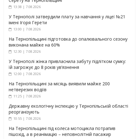
Серету на Тернопільщині
13:38 | 7.08.2026
У Тернополі затвердили плату за навчання у ліцеї №21
імені Ігоря Герети
13:00 | 7.08.2026
На Тернопільщині підготовка до опалювального сезону
виконана майже на 60%
12:30 | 7.08.2026
У Тернополі жінка привласнила забуту підлітком сумку:
їй загрожує до 8 років ув’язнення
12:00 | 7.08.2026
На Тернопільщині за місяць виявили майже 200
нетверезих водіїв
11:25 | 7.08.2026
Державну екологічну інспекцію у Тернопільській області
реорганізують
10:55 | 7.08.2026
На Тернопільщині під колеса мотоцикла потрапив
пішохід, а в реанімацію – неповнолітній пасажир