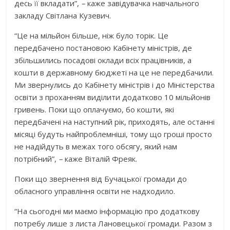
десь її вкладати”,
–
каже завідувачка навчального
закладу Світлана Кузевич.
“Це на мільйон більше, ніж було торік. Це
передбачено постановою Кабінету міністрів, де
збільшились посадові оклади всіх працівників, а
кошти в державному бюджеті на це не передбачили.
Ми звернулись до Кабінету міністрів і до Міністерства
освіти з проханням виділити додатково 10 мільйонів
гривень. Поки що оплачуємо, бо кошти, які
передбачені на наступний рік, приходять, але останні
місяці будуть найпроблемніші, тому що гроші просто
не надійдуть в межах того обсягу, який нам
потрібний”,
–
каже Віталій Фреяк.
Поки що звернення від Бучацької громади до
обласного управління освіти не надходило.
“На сьогодні ми маємо інформацію про додаткову
потребу лише з листа Лановецької громади. Разом з