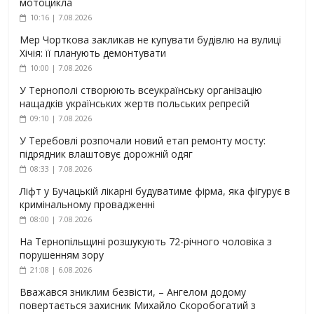
мотоцикла
10:16 | 7.08.2026
Мер Чорткова закликав не купувати будівлю на вулиці
Хічія: її планують демонтувати
10:00 | 7.08.2026
У Тернополі створюють всеукраїнську організацію
нащадків українських жертв польських репресій
09:10 | 7.08.2026
У Теребовлі розпочали новий етап ремонту мосту:
підрядник влаштовує дорожній одяг
08:33 | 7.08.2026
Ліфт у Бучацькій лікарні будуватиме фірма, яка фігурує в
кримінальному провадженні
08:00 | 7.08.2026
На Тернопільщині розшукують 72-річного чоловіка з
порушенням зору
21:08 | 6.08.2026
Вважався зниклим безвісти, – Ангелом додому
повертається захисник Михайло Скоробогатий з