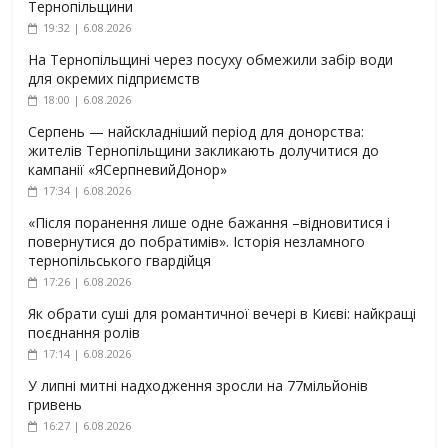
Тернопільщини
19:32 | 6.08.2026
На Тернопільщині через посуху обмежили забір води
для окремих підприємств
18:00 | 6.08.2026
Серпень — найскладніший період для донорства:
жителів Тернопільщини закликають долучитися до
кампанії «ЯСерпневийДонор»
17:34 | 6.08.2026
«Після поранення лише одне бажання –відновитися і
повернутися до побратимів». Історія незламного
тернопільського гвардійця
17:26 | 6.08.2026
Як обрати суші для романтичної вечері в Києві: найкращі
поєднання ролів
17:14 | 6.08.2026
У липні митні надходження зросли на 77мільйонів
гривень
16:27 | 6.08.2026