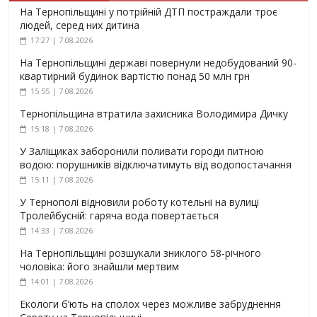
На Тернопільщині у потрійній ДТП постраждали троє
людей, серед них дитина
17:27 | 7.08.2026
На Тернопільщині державі повернули недобудований 90-
квартирний будинок вартістю понад 50 млн грн
15:55 | 7.08.2026
Тернопільщина втратила захисника Володимира Дичку
15:18 | 7.08.2026
У Заліщиках заборонили поливати городи питною
водою: порушників відключатимуть від водопостачання
15:11 | 7.08.2026
У Тернополі відновили роботу котельні на вулиці
Тролейбусній: гаряча вода повертається
14:33 | 7.08.2026
На Тернопільщині розшукали зниклого 58-річного
чоловіка: його знайшли мертвим
14:01 | 7.08.2026
Екологи б’ють на сполох через можливе забруднення