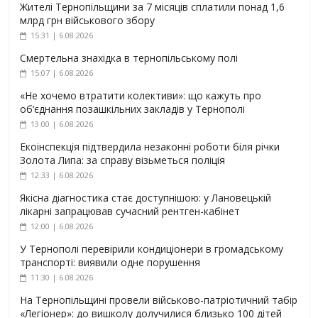
Жителі Тернопільщини за 7 місяців сплатили понад 1,6
млрд грн військового збору
15:31 | 6.08.2026
Смертельна знахідка в тернопільському полі
15:07 | 6.08.2026
«Не хочемо втратити колективи»: що кажуть про
об’єднання позашкільних закладів у Тернополі
13:00 | 6.08.2026
Екоінспекція підтвердила незаконні роботи біля річки
Золота Липа: за справу візьметься поліція
12:33 | 6.08.2026
Якісна діагностика стає доступнішою: у Лановецькій
лікарні запрацював сучасний рентген-кабінет
12:00 | 6.08.2026
У Тернополі перевірили кондиціонери в громадському
транспорті: виявили одне порушення
11:30 | 6.08.2026
На Тернопільщині провели військово-патріотичний табір
«Легіонер»: до вишколу долучилися близько 100 дітей