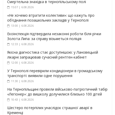
Смертельна знахідка в тернопільському полі
15:07 | 6.08.2026
«Не хочемо втратити колективи»: що кажуть про
об’єднання позашкільних закладів у Тернополі
13:00 | 6.08.2026
Екоінспекція підтвердила незаконні роботи біля річки
Золота Липа: за справу візьметься поліція
12:33 | 6.08.2026
Якісна діагностика стає доступнішою: у Лановецькій
лікарні запрацював сучасний рентген-кабінет
12:00 | 6.08.2026
У Тернополі перевірили кондиціонери в громадському
транспорті: виявили одне порушення
11:30 | 6.08.2026
На Тернопільщині провели військово-патріотичний табір
«Легіонер»: до вишколу долучилися близько 100 дітей
10:43 | 6.08.2026
Шестеро потерпілих унаслідок страшної аварії в
Кременці