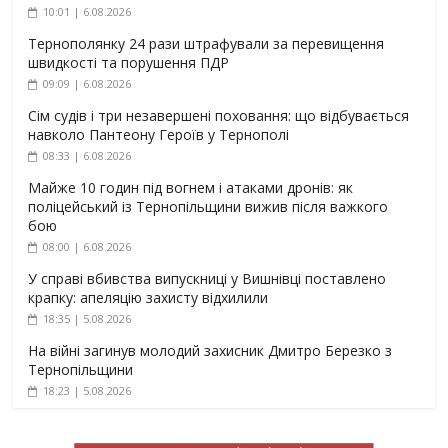
10:01 | 6.08.2026
Тернополянку 24 рази штрафували за перевищення
швидкості та порушення ПДР
09:09 | 6.08.2026
Сім судів і три незавершені поховання: що відбувається
навколо Пантеону Героїв у Тернополі
08:33 | 6.08.2026
Майже 10 годин під вогнем і атаками дронів: як
поліцейський із Тернопільщини вижив після важкого
бою
08:00 | 6.08.2026
У справі вбивства випускниці у Вишнівці поставлено
крапку: апеляцію захисту відхилили
18:35 | 5.08.2026
На війні загинув молодий захисник Дмитро Березко з
Тернопільщини
18:23 | 5.08.2026