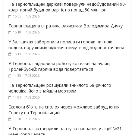
На Тернопільщині державі повернули недобудований 90-
квартирний будинок вартістю понад 50 млн грн
15:55 | 7.08.2026
Тернопільщина втратила захисника Володимира Дичку
15:18 | 7.08.2026
У Заліщиках заборонили поливати городи питною
водою: порушників відключатимуть від водопостачання
15:11 | 7.08.2026
У Тернополі відновили роботу котельні на вулиці
Тролейбусній: гаряча вода повертається
14:33 | 7.08.2026
На Тернопільщині розшукали зниклого 58-річного
чоловіка: його знайшли мертвим
14:01 | 7.08.2026
Екологи б’ють на сполох через можливе забруднення
Серету на Тернопільщині
13:38 | 7.08.2026
У Тернополі затвердили плату за навчання у ліцеї №21
імені Ігоря Герети