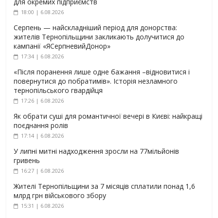
для окремих підприємств
18:00 | 6.08.2026
Серпень — найскладніший період для донорства:
жителів Тернопільщини закликають долучитися до
кампанії «ЯСерпневийДонор»
17:34 | 6.08.2026
«Після поранення лише одне бажання –відновитися і
повернутися до побратимів». Історія незламного
тернопільського гвардійця
17:26 | 6.08.2026
Як обрати суші для романтичної вечері в Києві: найкращі
поєднання ролів
17:14 | 6.08.2026
У липні митні надходження зросли на 77мільйонів
гривень
16:27 | 6.08.2026
Жителі Тернопільщини за 7 місяців сплатили понад 1,6
млрд грн військового збору
15:31 | 6.08.2026