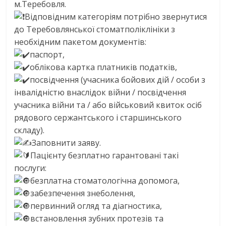
м.Теребовля.
Відповідним категоріям потрібно звернутися
до Теребовлянської стоматполіклініки з
необхідним пакетом документів:
паспорт,
облікова картка платників податків,
посвідчення (учасника бойових дій / особи з
інвалідністю внаслідок війни / посвідчення
учасника війни та / або військовий квиток осіб
рядового сержантського і старшинського
складу).
Заповнити заяву.
Пацієнту безплатно гарантовані такі
послуги:
безплатна стоматологічна допомога,
забезпечення знеболення,
первинний огляд та діагностика,
встановлення зубних протезів та