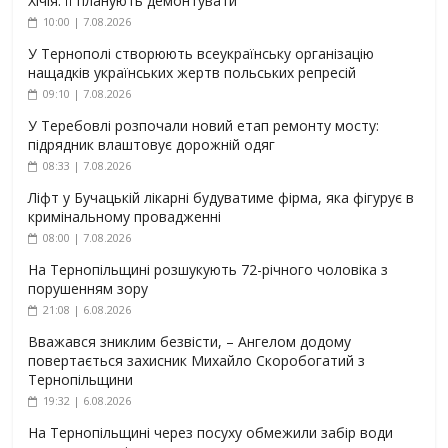
Хічія: її планують демонтувати
10:00 | 7.08.2026
У Тернополі створюють всеукраїнську організацію
нащадків українських жертв польських репресій
09:10 | 7.08.2026
У Теребовлі розпочали новий етап ремонту мосту:
підрядник влаштовує дорожній одяг
08:33 | 7.08.2026
Ліфт у Бучацькій лікарні будуватиме фірма, яка фігурує в
кримінальному провадженні
08:00 | 7.08.2026
На Тернопільщині розшукують 72-річного чоловіка з
порушенням зору
21:08 | 6.08.2026
Вважався зниклим безвісти, – Ангелом додому
повертається захисник Михайло Скоробогатий з
Тернопільщини
19:32 | 6.08.2026
На Тернопільщині через посуху обмежили забір води