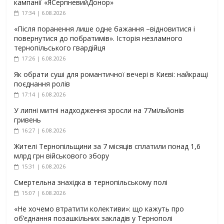
кампанії «ЯСерпневийДонор»
17:34 | 6.08.2026
«Після поранення лише одне бажання –відновитися і
повернутися до побратимів». Історія незламного
тернопільського гвардійця
17:26 | 6.08.2026
Як обрати суші для романтичної вечері в Києві: найкращі
поєднання ролів
17:14 | 6.08.2026
У липні митні надходження зросли на 77мільйонів
гривень
16:27 | 6.08.2026
Жителі Тернопільщини за 7 місяців сплатили понад 1,6
млрд грн військового збору
15:31 | 6.08.2026
Смертельна знахідка в тернопільському полі
15:07 | 6.08.2026
«Не хочемо втратити колективи»: що кажуть про
об’єднання позашкільних закладів у Тернополі