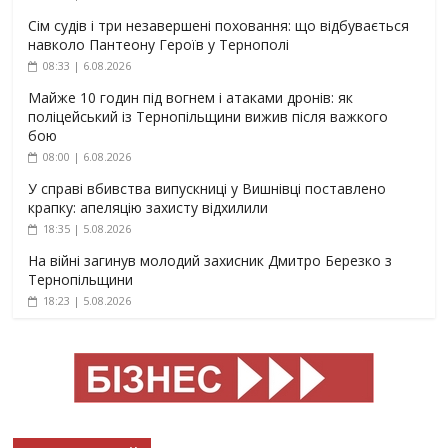
Сім судів і три незавершені поховання: що відбувається
навколо Пантеону Героїв у Тернополі
08:33 | 6.08.2026
Майже 10 годин під вогнем і атаками дронів: як
поліцейський із Тернопільщини вижив після важкого
бою
08:00 | 6.08.2026
У справі вбивства випускниці у Вишнівці поставлено
крапку: апеляцію захисту відхилили
18:35 | 5.08.2026
На війні загинув молодий захисник Дмитро Березко з
Тернопільщини
18:23 | 5.08.2026