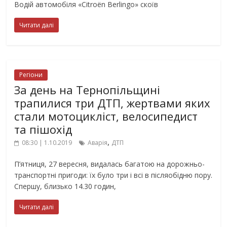
Водій автомобіля «Citroën Berlingo» скоїв
Читати далі
Регіони
За день на Тернопільщині
трапилися три ДТП, жертвами яких
стали мотоцикліст, велосипедист
та пішохід
,
08:30 | 1.10.2019
Аварія
ДТП
П’ятниця, 27 вересня, видалась багатою на дорожньо-
транспортні пригоди: їх було три і всі в післяобідню пору.
Спершу, близько 14.30 годин,
Читати далі