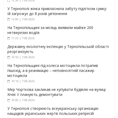
12:30 | 7.08.2026
У Тернополі жінка привласнила забуту підлітком сумку:
їй загрожує до 8 років ув’язнення
12:00 | 7.08.2026
На Тернопільщині за місяць виявили майже 200
нетверезих водіїв
11:25 | 7.08.2026
Державну екологічну інспекцію у Тернопільській області
реорганізують
10:55 | 7.08.2026
На Тернопільщині під колеса мотоцикла потрапив
пішохід, а в реанімацію – неповнолітній пасажир
мотоцикла
10:16 | 7.08.2026
Мер Чорткова закликав не купувати будівлю на вулиці
Хічія: її планують демонтувати
10:00 | 7.08.2026
У Тернополі створюють всеукраїнську організацію
нащадків українських жертв польських репресій