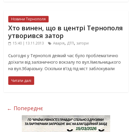
Новини Тернополя
Хто винен, що в центрі Тернополя
утворився затор
,
,
15:40 | 13.11.2013
Аварія
ДТП
затори
Сьогодні у Тернополі деякий час було проблематично
доїхати від залізничного вокзалу по вул.Хмельницького
на вул.Збаразьку. Оскільки в’їзд під міст заблокували
Читати далі
← Попереднє