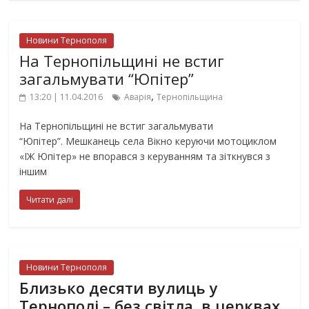
Новини Тернополя
На Тернопільщині не встиг
загальмувати “Юпітер”
,
13:20 | 11.04.2016
Аварія
Тернопільщина
На Тернопільщині не встиг загальмувати
“Юпітер”. Мешканець села Вікно керуючи мотоциклом
«ІЖ Юпітер» не впорався з керуванням та зіткнувся з
іншим
Читати далі
Новини Тернополя
Близько десяти вулиць у
Тернополі – без світла, в церквах