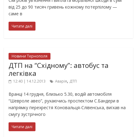
Сім років ув’язнення і виплата моральної шкоди в сумі
від 25 до 90 тисяч гривень кожному потерпілому —
саме в
Читати далі
Новини Тернополя
ДТП на “Східному”: автобус та
легківка
,
12:40 | 14.12.2013
Аварія
ДТП
Вранці 14 грудня, близько 5.30, водій автомобіля
“Шевроле авео”, рухаючись проспектом С.Бандери в
напрямку перехрестя Коновальця-Слівенська, виїхав на
смугу зустрічного
Читати далі