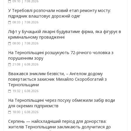
09:10 | 7.08.2026
У Теребовлі розпочали новий етап ремонту мосту:
підрядник влаштовує дорожній одяг
08:33 | 7.08.2026
Ліфт у Бучацькій лікарні будуватиме фірма, яка фігурує в
кримінальному провадженні
08:00 | 7.08.2026
На Тернопільщині розшукують 72-річного чоловіка з
порушенням зору
21:08 | 6.08.2026
Вважався зниклим безвісти, – Ангелом додому
повертається захисник Михайло Скоробогатий з
Тернопільщини
19:32 | 6.08.2026
На Тернопільщині через посуху обмежили забір води
для окремих підприємств
18:00 | 6.08.2026
Серпень — найскладніший період для донорства:
жителів Тернопільщини закликають долучитися до