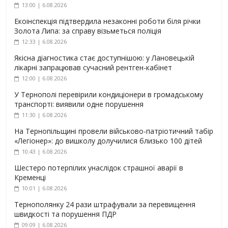
13:00 | 6.08.2026
Екоінспекція підтвердила незаконні роботи біля річки
Золота Липа: за справу візьметься поліція
12:33 | 6.08.2026
Якісна діагностика стає доступнішою: у Лановецькій
лікарні запрацював сучасний рентген-кабінет
12:00 | 6.08.2026
У Тернополі перевірили кондиціонери в громадському
транспорті: виявили одне порушення
11:30 | 6.08.2026
На Тернопільщині провели військово-патріотичний табір
«Легіонер»: до вишколу долучилися близько 100 дітей
10:43 | 6.08.2026
Шестеро потерпілих унаслідок страшної аварії в
Кременці
10:01 | 6.08.2026
Тернополянку 24 рази штрафували за перевищення
швидкості та порушення ПДР
09:09 | 6.08.2026