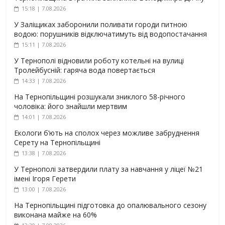
15:18 | 7.08.2026
У Заліщиках заборонили поливати городи питною
водою: порушників відключатимуть від водопостачання
15:11 | 7.08.2026
У Тернополі відновили роботу котельні на вулиці
Тролейбусній: гаряча вода повертається
14:33 | 7.08.2026
На Тернопільщині розшукали зниклого 58-річного
чоловіка: його знайшли мертвим
14:01 | 7.08.2026
Екологи б’ють на сполох через можливе забруднення
Серету на Тернопільщині
13:38 | 7.08.2026
У Тернополі затвердили плату за навчання у ліцеї №21
імені Ігоря Герети
13:00 | 7.08.2026
На Тернопільщині підготовка до опалювального сезону
виконана майже на 60%