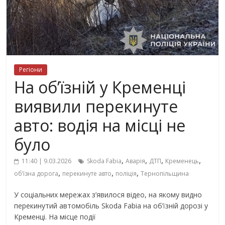
Регіони
На об’їзній у Кременці
виявили перекинуте
авто: водія на місці не
було
,
,
,
,
11:40 | 9.03.2026
Skoda Fabia
Аварія
ДТП
Кременець
,
,
,
об’їзна дорога
перекинуте авто
поліція
Тернопільщина
У соціальних мережах з’явилося відео, на якому видно
перекинутий автомобіль Skoda Fabia на об’їзній дорозі у
Кременці. На місце події