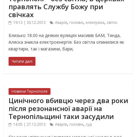
правлять Службу Божу при
свічках
,
,
,
19:13 | 30.12.2013
Аварія
головні
електрика
світло
Близько 18.00 на деяких вулицях масивів БАМ, Тинда,
Аляска зникла електроенергія. Без світла опинилися як
квартири, так і магазини, бари,
Читати далі
Новини Тернополя
Цинічного вбивцю через два роки
після резонансної аварії на
Тернопільщині таки засудили
,
,
14:05 | 27.12.2013
Аварія
головні
суд