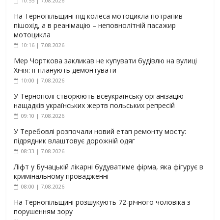
10:55 | 7.08.2026
На Тернопільщині під колеса мотоцикла потрапив
пішохід, а в реанімацію – неповнолітній пасажир
мотоцикла
10:16 | 7.08.2026
Мер Чорткова закликав не купувати будівлю на вулиці
Хічія: її планують демонтувати
10:00 | 7.08.2026
У Тернополі створюють всеукраїнську організацію
нащадків українських жертв польських репресій
09:10 | 7.08.2026
У Теребовлі розпочали новий етап ремонту мосту:
підрядник влаштовує дорожній одяг
08:33 | 7.08.2026
Ліфт у Бучацькій лікарні будуватиме фірма, яка фігурує в
кримінальному провадженні
08:00 | 7.08.2026
На Тернопільщині розшукують 72-річного чоловіка з
порушенням зору