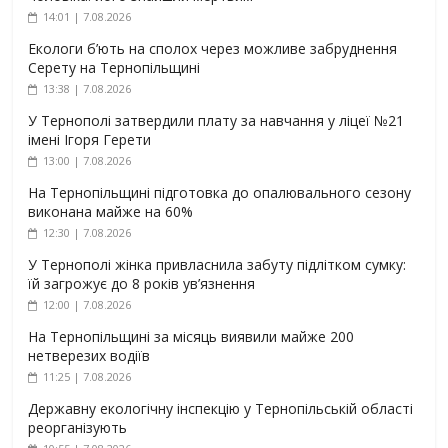
14:01 | 7.08.2026
Екологи б’ють на сполох через можливе забруднення
Серету на Тернопільщині
13:38 | 7.08.2026
У Тернополі затвердили плату за навчання у ліцеї №21
імені Ігоря Герети
13:00 | 7.08.2026
На Тернопільщині підготовка до опалювального сезону
виконана майже на 60%
12:30 | 7.08.2026
У Тернополі жінка привласнила забуту підлітком сумку:
їй загрожує до 8 років ув’язнення
12:00 | 7.08.2026
На Тернопільщині за місяць виявили майже 200
нетверезих водіїв
11:25 | 7.08.2026
Державну екологічну інспекцію у Тернопільській області
реорганізують