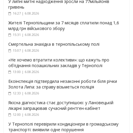
У липні митні надходження зросли на 77мільйонів
гривень
16:27 | 6.08.2026
Жителі Тернопільщини за 7 місяців сплатили понад 1,6
млрд грн військового збору
15:31 | 6.08.2026
Смертельна знахідка в тернопільському полі
15:07 | 6.08.2026
«Не хочемо втратити колективи»: що кажуть про
об’єднання позашкільних закладів у Тернополі
13:00 | 6.08.2026
Екоінспекція підтвердила незаконні роботи біля річки
Золота Липа: за справу візьметься поліція
12:33 | 6.08.2026
Якісна діагностика стає доступнішою: у Лановецькій
лікарні запрацював сучасний рентген-кабінет
12:00 | 6.08.2026
У Тернополі перевірили кондиціонери в громадському
транспорті: виявили одне порушення