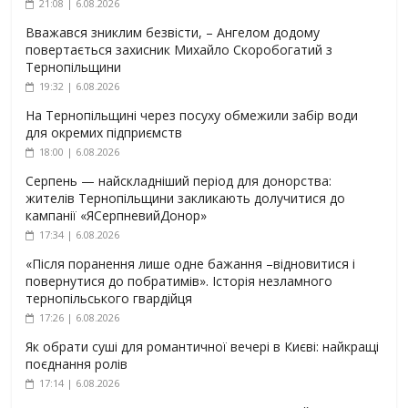
21:08 | 6.08.2026
Вважався зниклим безвісти, – Ангелом додому
повертається захисник Михайло Скоробогатий з
Тернопільщини
19:32 | 6.08.2026
На Тернопільщині через посуху обмежили забір води
для окремих підприємств
18:00 | 6.08.2026
Серпень — найскладніший період для донорства:
жителів Тернопільщини закликають долучитися до
кампанії «ЯСерпневийДонор»
17:34 | 6.08.2026
«Після поранення лише одне бажання –відновитися і
повернутися до побратимів». Історія незламного
тернопільського гвардійця
17:26 | 6.08.2026
Як обрати суші для романтичної вечері в Києві: найкращі
поєднання ролів
17:14 | 6.08.2026