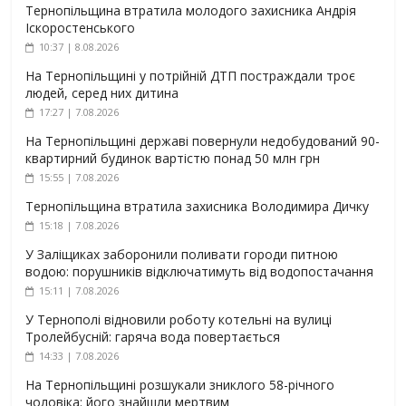
Тернопільщина втратила молодого захисника Андрія
Іскоростенського
10:37 | 8.08.2026
На Тернопільщині у потрійній ДТП постраждали троє
людей, серед них дитина
17:27 | 7.08.2026
На Тернопільщині державі повернули недобудований 90-
квартирний будинок вартістю понад 50 млн грн
15:55 | 7.08.2026
Тернопільщина втратила захисника Володимира Дичку
15:18 | 7.08.2026
У Заліщиках заборонили поливати городи питною
водою: порушників відключатимуть від водопостачання
15:11 | 7.08.2026
У Тернополі відновили роботу котельні на вулиці
Тролейбусній: гаряча вода повертається
14:33 | 7.08.2026
На Тернопільщині розшукали зниклого 58-річного
чоловіка: його знайшли мертвим