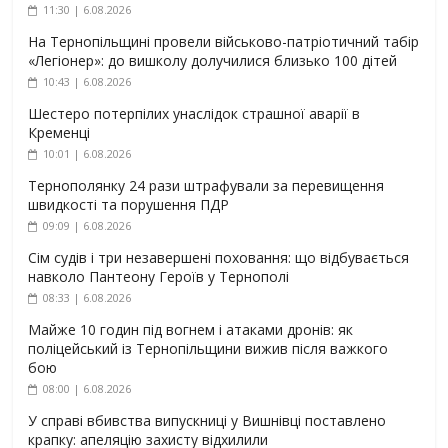
11:30 | 6.08.2026
На Тернопільщині провели військово-патріотичний табір
«Легіонер»: до вишколу долучилися близько 100 дітей
10:43 | 6.08.2026
Шестеро потерпілих унаслідок страшної аварії в
Кременці
10:01 | 6.08.2026
Тернополянку 24 рази штрафували за перевищення
швидкості та порушення ПДР
09:09 | 6.08.2026
Сім судів і три незавершені поховання: що відбувається
навколо Пантеону Героїв у Тернополі
08:33 | 6.08.2026
Майже 10 годин під вогнем і атаками дронів: як
поліцейський із Тернопільщини вижив після важкого
бою
08:00 | 6.08.2026
У справі вбивства випускниці у Вишнівці поставлено
крапку: апеляцію захисту відхилили