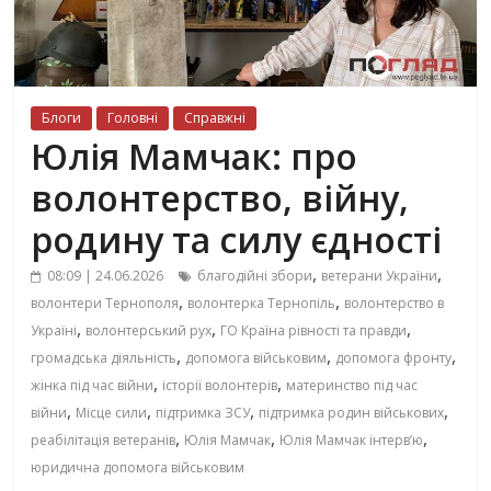
Блоги
Головні
Справжні
Юлія Мамчак: про
волонтерство, війну,
родину та силу єдності
,
,
08:09 | 24.06.2026
благодійні збори
ветерани України
,
,
волонтери Тернополя
волонтерка Тернопіль
волонтерство в
,
,
,
Україні
волонтерський рух
ГО Країна рівності та правди
,
,
,
громадська діяльність
допомога військовим
допомога фронту
,
,
жінка під час війни
історії волонтерів
материнство під час
,
,
,
,
війни
Місце сили
підтримка ЗСУ
підтримка родин військових
,
,
,
реабілітація ветеранів
Юлія Мамчак
Юлія Мамчак інтерв’ю
юридична допомога військовим