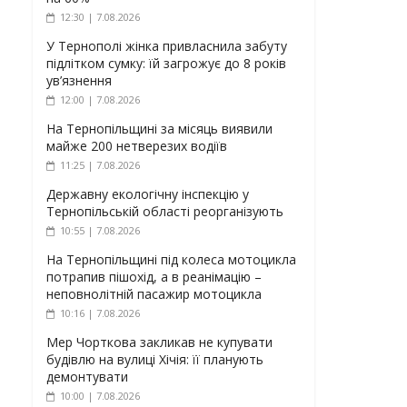
12:30 | 7.08.2026
У Тернополі жінка привласнила забуту
підлітком сумку: їй загрожує до 8 років
ув’язнення
12:00 | 7.08.2026
На Тернопільщині за місяць виявили
майже 200 нетверезих водіїв
11:25 | 7.08.2026
Державну екологічну інспекцію у
Тернопільській області реорганізують
10:55 | 7.08.2026
На Тернопільщині під колеса мотоцикла
потрапив пішохід, а в реанімацію –
неповнолітній пасажир мотоцикла
10:16 | 7.08.2026
Мер Чорткова закликав не купувати
будівлю на вулиці Хічія: її планують
демонтувати
10:00 | 7.08.2026