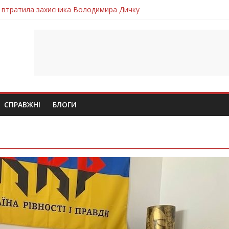
 втратила захисника Володимира Дичку
лим безвісти, – Ангелом додому повертається захисник Михайло
ув молодий захисник Дмитро Березко з Тернопільщини
 втратила захисника Володимира Вельму
втратила молодого захисника Андрія Іскоростенського
СПРАВЖНІ
БЛОГИ