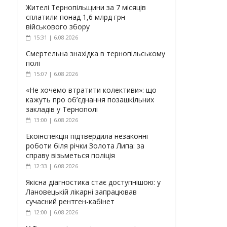
Жителі Тернопільщини за 7 місяців
сплатили понад 1,6 млрд грн
військового збору
15:31 | 6.08.2026
Смертельна знахідка в тернопільському
полі
15:07 | 6.08.2026
«Не хочемо втратити колективи»: що
кажуть про об’єднання позашкільних
закладів у Тернополі
13:00 | 6.08.2026
Екоінспекція підтвердила незаконні
роботи біля річки Золота Липа: за
справу візьметься поліція
12:33 | 6.08.2026
Якісна діагностика стає доступнішою: у
Лановецькій лікарні запрацював
сучасний рентген-кабінет
12:00 | 6.08.2026