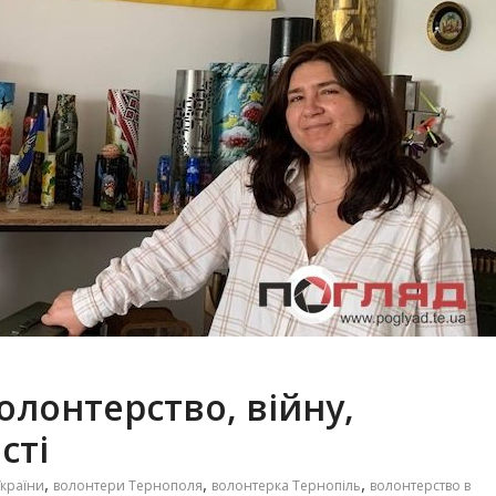
олонтерство, війну,
сті
,
,
,
України
волонтери Тернополя
волонтерка Тернопіль
волонтерство в