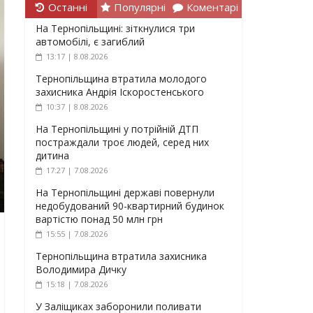
Останні
Популярні
Коментарі
На Тернопільщині: зіткнулися три
автомобілі, є загиблий
13:17 | 8.08.2026
Тернопільщина втратила молодого
захисника Андрія Іскоростенського
10:37 | 8.08.2026
На Тернопільщині у потрійній ДТП
постраждали троє людей, серед них
дитина
17:27 | 7.08.2026
На Тернопільщині державі повернули
недобудований 90-квартирний будинок
вартістю понад 50 млн грн
15:55 | 7.08.2026
Тернопільщина втратила захисника
Володимира Дичку
15:18 | 7.08.2026
У Заліщиках заборонили поливати