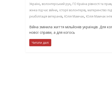
,
,
Україні
волонтерський рух
ГО Країна рівності та прав
,
,
жінка під час війни
історії волонтерів
материнство під
,
,
реабілітація ветеранів
Юлія Мамчак
Юлія Мамчак інт
Війна змінила життя мільйонів українців. Для 
нової справи, а для когось
Читати далі