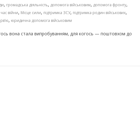
,
,
,
,
ди
громадська діяльність
допомога військовим
допомога фронту
,
,
,
,
 час війни
Місце сили
підтримка ЗСУ
підтримка родин військових
,
ерв’ю
юридична допомога військовим
когось вона стала випробуванням, для когось — поштовхом до