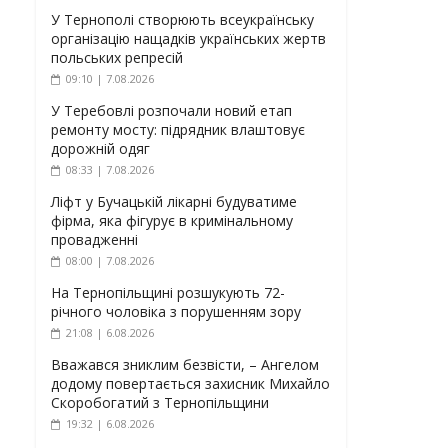
У Тернополі створюють всеукраїнську
організацію нащадків українських жертв
польських репресій
09:10 | 7.08.2026
У Теребовлі розпочали новий етап
ремонту мосту: підрядник влаштовує
дорожній одяг
08:33 | 7.08.2026
Ліфт у Бучацькій лікарні будуватиме
фірма, яка фігурує в кримінальному
провадженні
08:00 | 7.08.2026
На Тернопільщині розшукують 72-
річного чоловіка з порушенням зору
21:08 | 6.08.2026
Вважався зниклим безвісти, – Ангелом
додому повертається захисник Михайло
Скоробогатий з Тернопільщини
19:32 | 6.08.2026