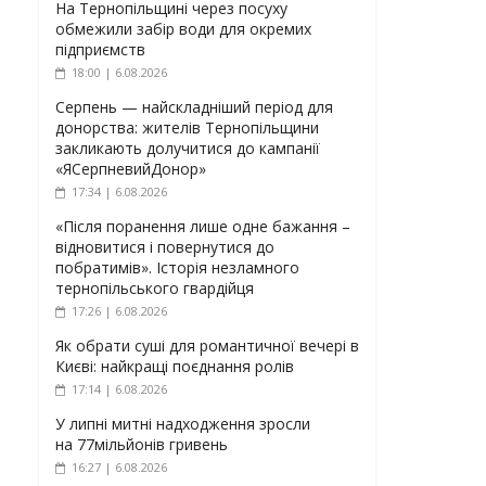
На Тернопільщині через посуху
обмежили забір води для окремих
підприємств
18:00 | 6.08.2026
Серпень — найскладніший період для
донорства: жителів Тернопільщини
закликають долучитися до кампанії
«ЯСерпневийДонор»
17:34 | 6.08.2026
«Після поранення лише одне бажання –
відновитися і повернутися до
побратимів». Історія незламного
тернопільського гвардійця
17:26 | 6.08.2026
Як обрати суші для романтичної вечері в
Києві: найкращі поєднання ролів
17:14 | 6.08.2026
У липні митні надходження зросли
на 77мільйонів гривень
16:27 | 6.08.2026