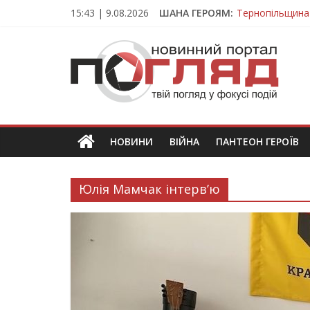
Skip
15:43 | 9.08.2026
ШАНА ГЕРОЯМ:
Тернопільщина
to
Вважався зник
content
ПОГЛЯД
На війні загин
Тернопільщина
Тернопільщина 
Новини
Тернополя.
Тернопільські
новини
НОВИНИ
ВІЙНА
ПАНТЕОН ГЕРОЇВ
та
події
Юлія Мамчак інтерв’ю