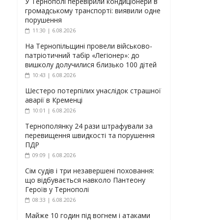
У Тернополі перевірили кондиціонери в
громадському транспорті: виявили одне
порушення
11:30 | 6.08.2026
На Тернопільщині провели військово-
патріотичний табір «Легіонер»: до
вишколу долучилися близько 100 дітей
10:43 | 6.08.2026
Шестеро потерпілих унаслідок страшної
аварії в Кременці
10:01 | 6.08.2026
Тернополянку 24 рази штрафували за
перевищення швидкості та порушення
ПДР
09:09 | 6.08.2026
Сім судів і три незавершені поховання:
що відбувається навколо Пантеону
Героїв у Тернополі
08:33 | 6.08.2026
Майже 10 годин під вогнем і атаками