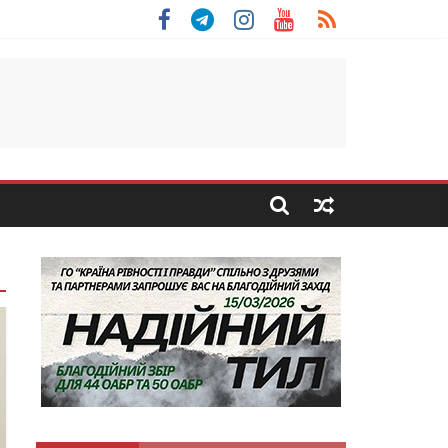
 Скоробогатий з Тернопільщини