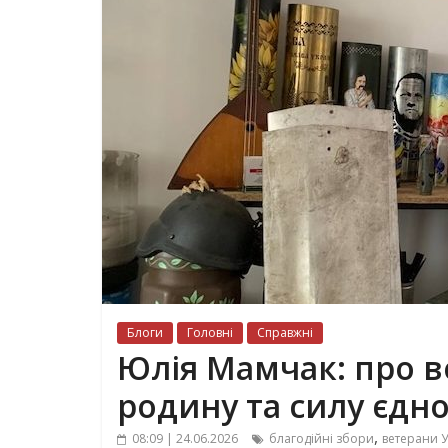
Блоги
Головні
Справжні
Юлія Мамчак: про в
родину та силу єдно
,
08:09 | 24.06.2026
благодійні збори
ветерани 