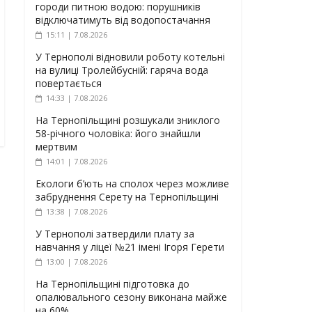
городи питною водою: порушників
відключатимуть від водопостачання
15:11 | 7.08.2026
У Тернополі відновили роботу котельні
на вулиці Тролейбусній: гаряча вода
повертається
14:33 | 7.08.2026
На Тернопільщині розшукали зниклого
58-річного чоловіка: його знайшли
мертвим
14:01 | 7.08.2026
Екологи б’ють на сполох через можливе
забруднення Серету на Тернопільщині
13:38 | 7.08.2026
У Тернополі затвердили плату за
навчання у ліцеї №21 імені Ігоря Герети
13:00 | 7.08.2026
На Тернопільщині підготовка до
опалювального сезону виконана майже
на 60%