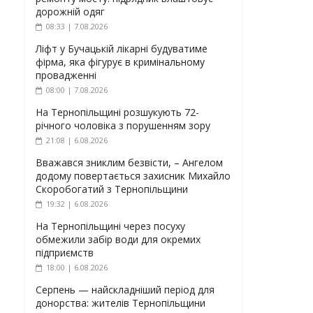
дорожній одяг
08:33 | 7.08.2026
Ліфт у Бучацькій лікарні будуватиме
фірма, яка фігурує в кримінальному
провадженні
08:00 | 7.08.2026
На Тернопільщині розшукують 72-
річного чоловіка з порушенням зору
21:08 | 6.08.2026
Вважався зниклим безвісти, – Ангелом
додому повертається захисник Михайло
Скоробогатий з Тернопільщини
19:32 | 6.08.2026
На Тернопільщині через посуху
обмежили забір води для окремих
підприємств
18:00 | 6.08.2026
Серпень — найскладніший період для
донорства: жителів Тернопільщини