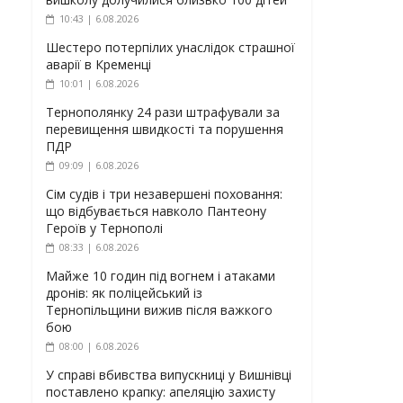
10:43 | 6.08.2026
Шестеро потерпілих унаслідок страшної
аварії в Кременці
10:01 | 6.08.2026
Тернополянку 24 рази штрафували за
перевищення швидкості та порушення
ПДР
09:09 | 6.08.2026
Сім судів і три незавершені поховання:
що відбувається навколо Пантеону
Героїв у Тернополі
08:33 | 6.08.2026
Майже 10 годин під вогнем і атаками
дронів: як поліцейський із
Тернопільщини вижив після важкого
бою
08:00 | 6.08.2026
У справі вбивства випускниці у Вишнівці
поставлено крапку: апеляцію захисту