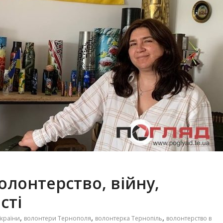
олонтерство, війну,
сті
,
,
,
України
волонтери Тернополя
волонтерка Тернопіль
волонтерство в