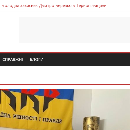
ув молодий захисник Дмитро Березко з Тернопільщини
 втратила захисника Володимира Вельму
нопільщини Петро Федів повертається до рідного дому «на щиті»
в скорботі: на щиті повертається воїн Володимир Паламарчук
лим безвісти, – Ангелом додому повертається захисник Михайло
СПРАВЖНІ
БЛОГИ