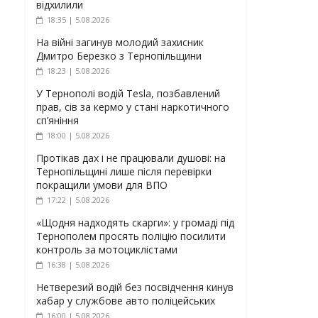
відхилили
18:35 | 5.08.2026
На війні загинув молодий захисник
Дмитро Березко з Тернопільщини
18:23 | 5.08.2026
У Тернополі водій Tesla, позбавлений
прав, сів за кермо у стані наркотичного
сп’яніння
18:00 | 5.08.2026
Протікав дах і не працювали душові: на
Тернопільщині лише після перевірки
покращили умови для ВПО
17:22 | 5.08.2026
«Щодня надходять скарги»: у громаді під
Тернополем просять поліцію посилити
контроль за мотоциклістами
16:38 | 5.08.2026
Нетверезий водій без посвідчення кинув
хабар у службове авто поліцейських
16:00 | 5.08.2026