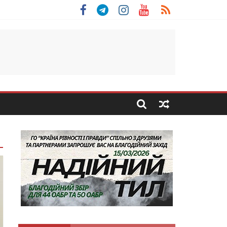
 Скоробогатий з Тернопільщини