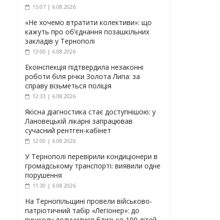
15:07 | 6.08.2026
«Не хочемо втратити колективи»: що
кажуть про об’єднання позашкільних
закладів у Тернополі
13:00 | 6.08.2026
Екоінспекція підтвердила незаконні
роботи біля річки Золота Липа: за
справу візьметься поліція
12:33 | 6.08.2026
Якісна діагностика стає доступнішою: у
Лановецькій лікарні запрацював
сучасний рентген-кабінет
12:00 | 6.08.2026
У Тернополі перевірили кондиціонери в
громадському транспорті: виявили одне
порушення
11:30 | 6.08.2026
На Тернопільщині провели військово-
патріотичний табір «Легіонер»: до
вишколу долучилися близько 100 дітей