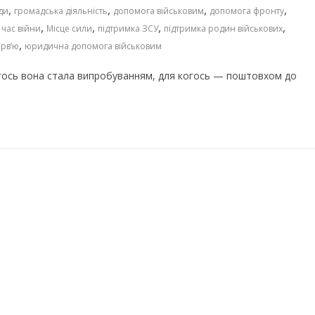
,
,
,
,
ди
громадська діяльність
допомога військовим
допомога фронту
,
,
,
,
 час війни
Місце сили
підтримка ЗСУ
підтримка родин військових
,
ерв’ю
юридична допомога військовим
когось вона стала випробуванням, для когось — поштовхом до