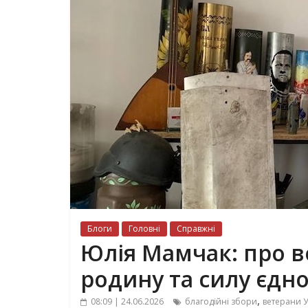
Блоги
Головні
Справжні
Юлія Мамчак: про в
родину та силу єдно
,
08:09 | 24.06.2026
благодійні збори
ветерани 