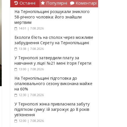
Останні
Популярні
Коментарі
На Тернопільщині розшукали зниклого
58-річного чоловіка: його знайшли
мертвим
14:01 | 7.08.2026
Екологи б’ють на сполох через можливе
забруднення Серету на Тернопільщині
13:38 | 7.08.2026
У Тернополі затвердили плату за
навчання у ліцеї №21 імені Ігоря Герети
13:00 | 7.08.2026
На Тернопільщині підготовка до
опалювального сезону виконана майже
на 60%
12:30 | 7.08.2026
У Тернополі жінка привласнила забуту
підлітком сумку: їй загрожує до 8 років
ув’язнення
12:00 | 7.08.2026