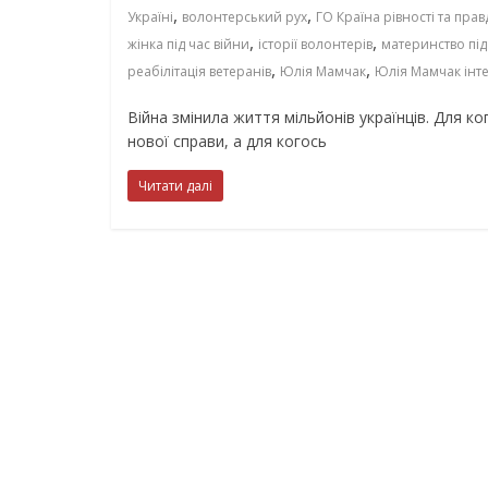
,
,
Україні
волонтерський рух
ГО Країна рівності та прав
,
,
жінка під час війни
історії волонтерів
материнство під
,
,
реабілітація ветеранів
Юлія Мамчак
Юлія Мамчак інт
Війна змінила життя мільйонів українців. Для 
нової справи, а для когось
Читати далі