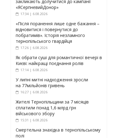
закликають долучитися до кампанії
«ЯСерпневийДонор»
17:34 | 6.08.2026
«Після поранення лише одне бажання –
відновитися і повернутися до
побратимів». Історія незламного
тернопільського гвардійця
17:26 | 6.08.2026
Як обрати суші для романтичної вечері в
Києві: найкращі поєднання ролів
17:14 | 6.08.2026
У липні митні надходження зросли
на 77мільйонів гривень
16:27 | 6.08.2026
Жителі Тернопільщини за 7 місяців
сплатили понад 1,6 млрд грн
військового збору
15:31 | 6.08.2026
Смертельна знахідка в тернопільському
полі