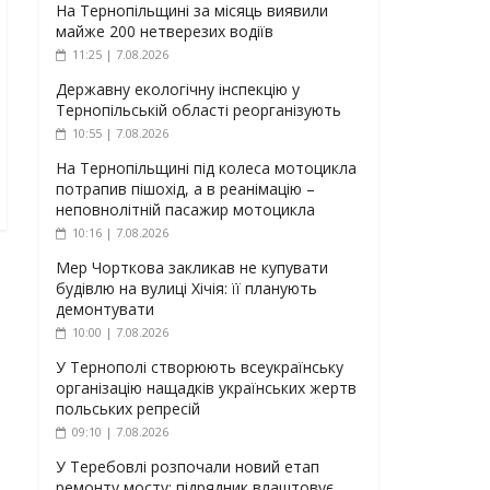
На Тернопільщині за місяць виявили
майже 200 нетверезих водіїв
11:25 | 7.08.2026
Державну екологічну інспекцію у
Тернопільській області реорганізують
10:55 | 7.08.2026
На Тернопільщині під колеса мотоцикла
потрапив пішохід, а в реанімацію –
неповнолітній пасажир мотоцикла
10:16 | 7.08.2026
Мер Чорткова закликав не купувати
будівлю на вулиці Хічія: її планують
демонтувати
10:00 | 7.08.2026
У Тернополі створюють всеукраїнську
організацію нащадків українських жертв
польських репресій
09:10 | 7.08.2026
У Теребовлі розпочали новий етап
ремонту мосту: підрядник влаштовує