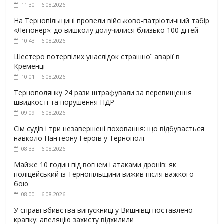
11:30 | 6.08.2026
На Тернопільщині провели військово-патріотичний табір
«Легіонер»: до вишколу долучилися близько 100 дітей
10:43 | 6.08.2026
Шестеро потерпілих унаслідок страшної аварії в
Кременці
10:01 | 6.08.2026
Тернополянку 24 рази штрафували за перевищення
швидкості та порушення ПДР
09:09 | 6.08.2026
Сім судів і три незавершені поховання: що відбувається
навколо Пантеону Героїв у Тернополі
08:33 | 6.08.2026
Майже 10 годин під вогнем і атаками дронів: як
поліцейський із Тернопільщини вижив після важкого
бою
08:00 | 6.08.2026
У справі вбивства випускниці у Вишнівці поставлено
крапку: апеляцію захисту відхилили