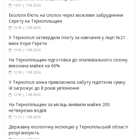
14:01 | 7.08.2026
Екологи б’ють на сполох через можливе забруднення
Серету на Тернопільщині
13:38 | 7.08.2026
У Тернополі затвердили плату за навчання у ліцеї №21
імені Ігоря Герети
13:00 | 7.08.2026
На Тернопільщині підготовка до опалювального сезону
виконана майже на 60%
12:30 | 7.08.2026
У Тернополі жінка привласнила забуту підлітком сумку:
їй загрожує до 8 років ув’язнення
12:00 | 7.08.2026
На Тернопільщині за місяць виявили майже 200
нетверезих водіїв
11:25 | 7.08.2026
Державну екологічну інспекцію у Тернопільській області
реорганізують