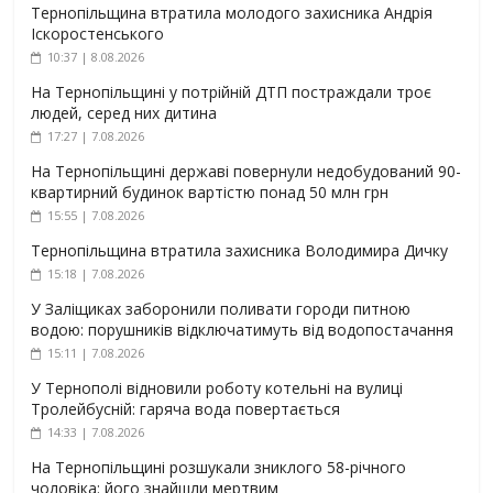
Тернопільщина втратила молодого захисника Андрія
Іскоростенського
10:37 | 8.08.2026
На Тернопільщині у потрійній ДТП постраждали троє
людей, серед них дитина
17:27 | 7.08.2026
На Тернопільщині державі повернули недобудований 90-
квартирний будинок вартістю понад 50 млн грн
15:55 | 7.08.2026
Тернопільщина втратила захисника Володимира Дичку
15:18 | 7.08.2026
У Заліщиках заборонили поливати городи питною
водою: порушників відключатимуть від водопостачання
15:11 | 7.08.2026
У Тернополі відновили роботу котельні на вулиці
Тролейбусній: гаряча вода повертається
14:33 | 7.08.2026
На Тернопільщині розшукали зниклого 58-річного
чоловіка: його знайшли мертвим