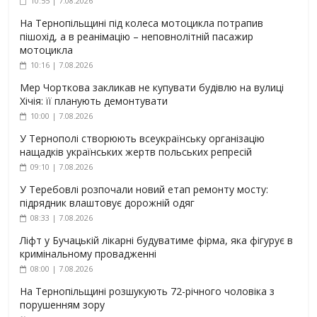
10:55 | 7.08.2026
На Тернопільщині під колеса мотоцикла потрапив
пішохід, а в реанімацію – неповнолітній пасажир
мотоцикла
10:16 | 7.08.2026
Мер Чорткова закликав не купувати будівлю на вулиці
Хічія: її планують демонтувати
10:00 | 7.08.2026
У Тернополі створюють всеукраїнську організацію
нащадків українських жертв польських репресій
09:10 | 7.08.2026
У Теребовлі розпочали новий етап ремонту мосту:
підрядник влаштовує дорожній одяг
08:33 | 7.08.2026
Ліфт у Бучацькій лікарні будуватиме фірма, яка фігурує в
кримінальному провадженні
08:00 | 7.08.2026
На Тернопільщині розшукують 72-річного чоловіка з
порушенням зору