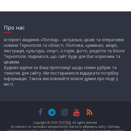
Про нас
Інтернет-видання «Погляд» - актуальні, цікаві та оперативні
новини Тернополя та області. Політика, кримінал, аварії,
люстрація, культура, спорт, історія, фото, рецепти та блоги
Тернополя. Надіємося, що сайт буде для Вас корисним та
цікавим.
Будемо вдячні за Ваші пропозиції щодо нових рубрик та
тематик для сайту. Ми постараємося відшукати потрібну
інформацію. Також висловлюйте власні думки про події у
місті.
Copyright © 2026
ПОГЛЯД
. All rights reserved.
За повного чи часткового використання текстів та зображень сайту «Погляд»
гіперпосилання https://poglyad.te.ua є обов’язковим. Редакція не впливає на зміст