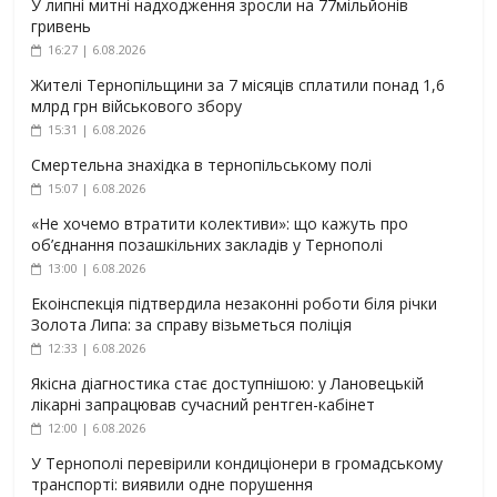
У липні митні надходження зросли на 77мільйонів
гривень
16:27 | 6.08.2026
Жителі Тернопільщини за 7 місяців сплатили понад 1,6
млрд грн військового збору
15:31 | 6.08.2026
Смертельна знахідка в тернопільському полі
15:07 | 6.08.2026
«Не хочемо втратити колективи»: що кажуть про
об’єднання позашкільних закладів у Тернополі
13:00 | 6.08.2026
Екоінспекція підтвердила незаконні роботи біля річки
Золота Липа: за справу візьметься поліція
12:33 | 6.08.2026
Якісна діагностика стає доступнішою: у Лановецькій
лікарні запрацював сучасний рентген-кабінет
12:00 | 6.08.2026
У Тернополі перевірили кондиціонери в громадському
транспорті: виявили одне порушення