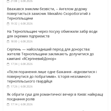
21:08 | 6.08.2026
Вважався зниклим безвісти, – Ангелом додому
повертається захисник Михайло Скоробогатий з
Тернопільщини
19:32 | 6.08.2026
На Тернопільщині через посуху обмежили забір води
для окремих підприємств
18:00 | 6.08.2026
Серпень — найскладніший період для донорства:
жителів Тернопільщини закликають долучитися до
кампанії «ЯСерпневийДонор»
17:34 | 6.08.2026
«Після поранення лише одне бажання –відновитися і
повернутися до побратимів». Історія незламного
тернопільського гвардійця
17:26 | 6.08.2026
Як обрати суші для романтичної вечері в Києві: найкращі
поєднання ролів
17:14 | 6.08.2026