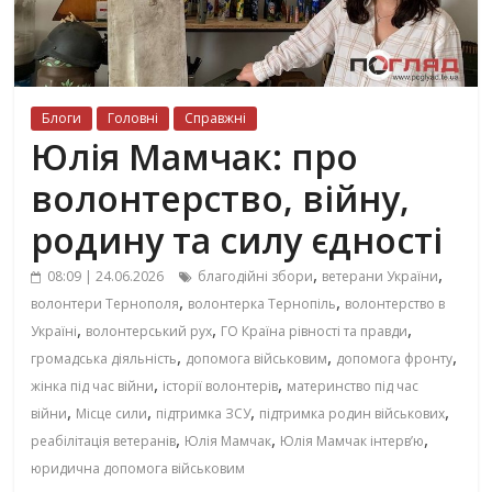
Блоги
Головні
Справжні
Юлія Мамчак: про
волонтерство, війну,
родину та силу єдності
,
,
08:09 | 24.06.2026
благодійні збори
ветерани України
,
,
волонтери Тернополя
волонтерка Тернопіль
волонтерство в
,
,
,
Україні
волонтерський рух
ГО Країна рівності та правди
,
,
,
громадська діяльність
допомога військовим
допомога фронту
,
,
жінка під час війни
історії волонтерів
материнство під час
,
,
,
,
війни
Місце сили
підтримка ЗСУ
підтримка родин військових
,
,
,
реабілітація ветеранів
Юлія Мамчак
Юлія Мамчак інтерв’ю
юридична допомога військовим