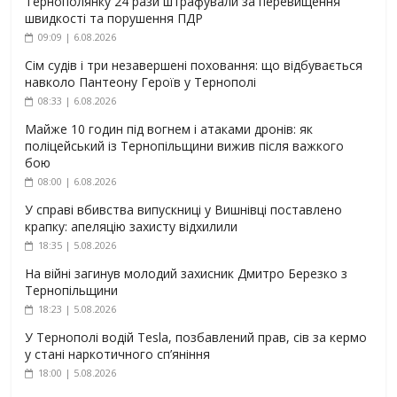
Тернополянку 24 рази штрафували за перевищення
швидкості та порушення ПДР
09:09 | 6.08.2026
Сім судів і три незавершені поховання: що відбувається
навколо Пантеону Героїв у Тернополі
08:33 | 6.08.2026
Майже 10 годин під вогнем і атаками дронів: як
поліцейський із Тернопільщини вижив після важкого
бою
08:00 | 6.08.2026
У справі вбивства випускниці у Вишнівці поставлено
крапку: апеляцію захисту відхилили
18:35 | 5.08.2026
На війні загинув молодий захисник Дмитро Березко з
Тернопільщини
18:23 | 5.08.2026
У Тернополі водій Tesla, позбавлений прав, сів за кермо
у стані наркотичного сп’яніння
18:00 | 5.08.2026