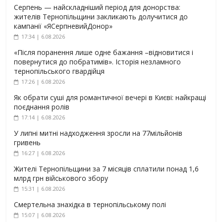
Серпень — найскладніший період для донорства:
жителів Тернопільщини закликають долучитися до
кампанії «ЯСерпневийДонор»
17:34 | 6.08.2026
«Після поранення лише одне бажання –відновитися і
повернутися до побратимів». Історія незламного
тернопільського гвардійця
17:26 | 6.08.2026
Як обрати суші для романтичної вечері в Києві: найкращі
поєднання ролів
17:14 | 6.08.2026
У липні митні надходження зросли на 77мільйонів
гривень
16:27 | 6.08.2026
Жителі Тернопільщини за 7 місяців сплатили понад 1,6
млрд грн військового збору
15:31 | 6.08.2026
Смертельна знахідка в тернопільському полі
15:07 | 6.08.2026