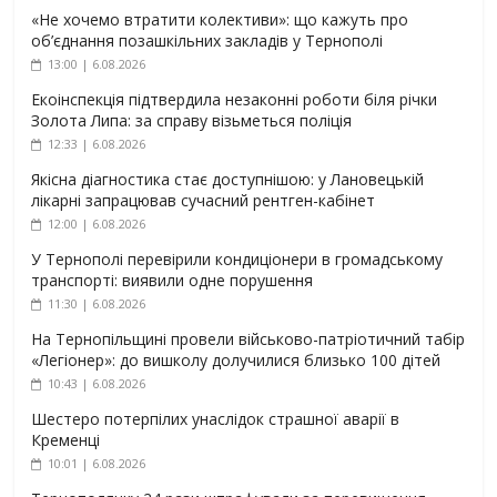
«Не хочемо втратити колективи»: що кажуть про
об’єднання позашкільних закладів у Тернополі
13:00 | 6.08.2026
Екоінспекція підтвердила незаконні роботи біля річки
Золота Липа: за справу візьметься поліція
12:33 | 6.08.2026
Якісна діагностика стає доступнішою: у Лановецькій
лікарні запрацював сучасний рентген-кабінет
12:00 | 6.08.2026
У Тернополі перевірили кондиціонери в громадському
транспорті: виявили одне порушення
11:30 | 6.08.2026
На Тернопільщині провели військово-патріотичний табір
«Легіонер»: до вишколу долучилися близько 100 дітей
10:43 | 6.08.2026
Шестеро потерпілих унаслідок страшної аварії в
Кременці
10:01 | 6.08.2026