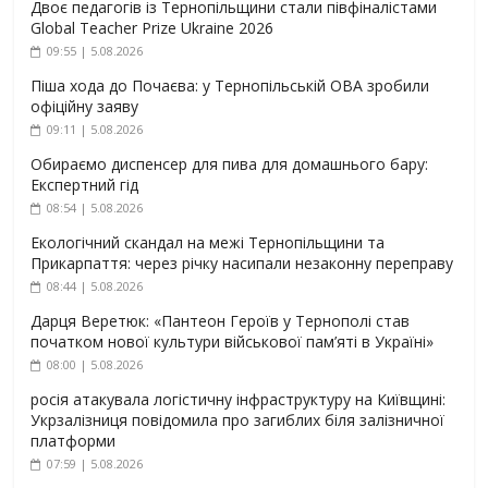
Двоє педагогів із Тернопільщини стали півфіналістами
Global Teacher Prize Ukraine 2026
09:55 | 5.08.2026
Піша хода до Почаєва: у Тернопільській ОВА зробили
офіційну заяву
09:11 | 5.08.2026
Обираємо диспенсер для пива для домашнього бару:
Експертний гід
08:54 | 5.08.2026
Екологічний скандал на межі Тернопільщини та
Прикарпаття: через річку насипали незаконну переправу
08:44 | 5.08.2026
Дарця Веретюк: «Пантеон Героїв у Тернополі став
початком нової культури військової пам’яті в Україні»
08:00 | 5.08.2026
росія атакувала логістичну інфраструктуру на Київщині:
Укрзалізниця повідомила про загиблих біля залізничної
платформи
07:59 | 5.08.2026