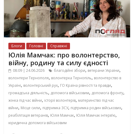
Блоги
Головні
Справжні
Юлія Мамчак: про волонтерство,
війну, родину та силу єдності
,
,
08:09 | 24.06.2026
благодійні збори
ветерани України
,
,
волонтери Тернополя
волонтерка Тернопіль
волонтерство в
,
,
,
Україні
волонтерський рух
ГО Країна рівності та правди
,
,
,
громадська діяльність
допомога військовим
допомога фронту
,
,
жінка під час війни
історії волонтерів
материнство під час
,
,
,
,
війни
Місце сили
підтримка ЗСУ
підтримка родин військових
,
,
,
реабілітація ветеранів
Юлія Мамчак
Юлія Мамчак інтерв’ю
юридична допомога військовим