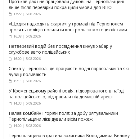
Протікав дах і не працювали душові: на Тернопільщині
лише після перевірки покращили умови для ВПО
17:22 | 5.08.2026
«Щодня надходять скарги»: у громаді під Тернополем
просять поліцію посилити контроль за мотоциклістами
16:38 | 5.08.2026
Нетверезий водій без посвідчення кинув хабар у
службове авто поліцейських
16:00 | 5.08.2026
Спека у Тернополі: де працюють водні парасольки та які
вулиці поливають
15:11 | 5.08.2026
У Кременецькому районі водія, підозрюваного в наїзді
на поліцейського, відправили під домашній арешт
14:33 | 5.08.2026
Палав комбайн і горіли поля: за добу рятувальники
Тернопільщини ліквідували вісім пожеж
14:00 | 5.08.2026
Тернопільщина втратила захисника Володимира Вельму