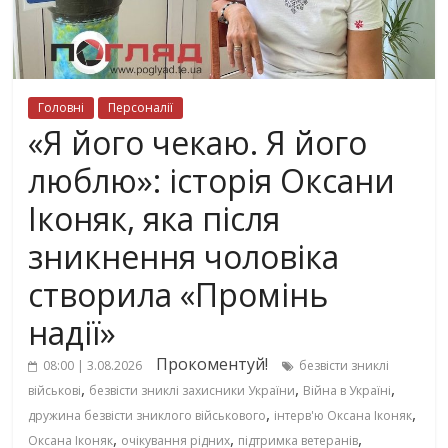
Головні
Персоналії
«Я його чекаю. Я його
люблю»: історія Оксани
Іконяк, яка після
зникнення чоловіка
створила «Промінь
надії»
Прокоментуй!
08:00 | 3.08.2026
безвісти зниклі
,
,
,
військові
безвісти зниклі захисники України
Війна в Україні
,
,
дружина безвісти зниклого військового
інтерв'ю Оксана Іконяк
,
,
,
Оксана Іконяк
очікування рідних
підтримка ветеранів