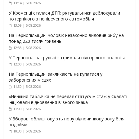
13:14 | 5.08.2026
У Кременці сталася ДТП: рятувальники деблокували
потерпілого з понівеченого автомобіля
13:09 | 5.08.2026
На Тернопільщині чоловік незаконно виловив рибу на
понад 220 тисяч гривень
12:33 | 5.08.2026
У Тернополі патрульні затримали підозрілого чоловіка
12:00 | 5.08.2026
На Тернопільщині закликають не купатися у
заборонених місцях
11:30 | 5.08.2026
«Нинішня табличка не передає статусу міста»: у Скалаті
ініціювали відновлення в’їзного знака
11:00 | 5.08.2026
У Зборові облаштовують нову відпочинкову зону біля
водойми
10:30 | 5.08.2026