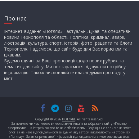
Про нас
Інтернет-видання «Погляд» - актуальні, цікаві та оперативні
новини Тернополя та області. Політика, кримінал, аварії,
люстрація, культура, спорт, історія, фото, рецепти та блоги
Тернополя. Надіємося, що сайт буде для Вас корисним та
цікавим.
Будемо вдячні за Ваші пропозиції щодо нових рубрик та
тематик для сайту. Ми постараємося відшукати потрібну
інформацію. Також висловлюйте власні думки про події у
місті.
Copyright © 2026
ПОГЛЯД
. All rights reserved.
За повного чи часткового використання текстів та зображень сайту «Погляд»
гіперпосилання https://poglyad.te.ua є обов’язковим. Редакція не впливає на зміст
блогів і не несе відповідальності за думку, яку автори висловлюють на сторінках
«Погляду». За зміст рекламної інформації відповідальність несе рекламодавець.