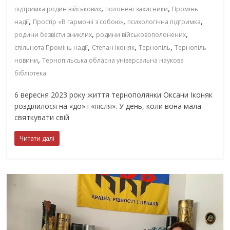
,
,
підтримка родин військових
полонені захисники
Промінь
,
,
,
надії
Простір «В гармонії з собою»
психологічна підтримка
,
,
родини безвісти зниклих
родини військовополонених
,
,
,
спільнота Промінь надії
Степан Іконяк
Тернопіль
Тернопіль
,
новини
Тернопільська обласна універсальна наукова
бібліотека
6 вересня 2023 року життя тернополянки Оксани Іконяк
розділилося на «до» і «після». У день, коли вона мала
святкувати свій
Читати далі