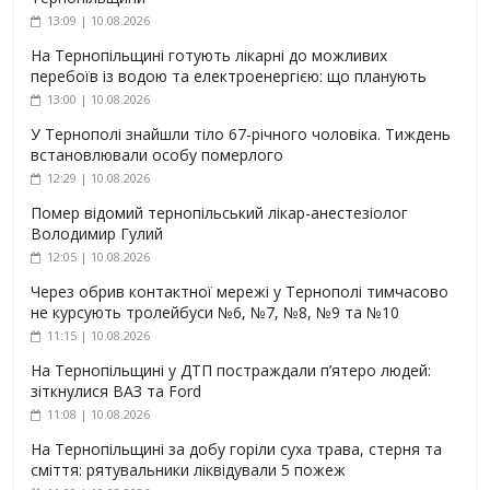
13:09 | 10.08.2026
На Тернопільщині готують лікарні до можливих
перебоїв із водою та електроенергією: що планують
13:00 | 10.08.2026
У Тернополі знайшли тіло 67-річного чоловіка. Тиждень
встановлювали особу померлого
12:29 | 10.08.2026
Помер відомий тернопільський лікар-анестезіолог
Володимир Гулий
12:05 | 10.08.2026
Через обрив контактної мережі у Тернополі тимчасово
не курсують тролейбуси №6, №7, №8, №9 та №10
11:15 | 10.08.2026
На Тернопільщині у ДТП постраждали п’ятеро людей:
зіткнулися ВАЗ та Ford
11:08 | 10.08.2026
На Тернопільщині за добу горіли суха трава, стерня та
сміття: рятувальники ліквідували 5 пожеж