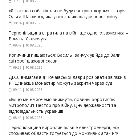
11:00 | 10.08.2026
«Я сказала собі: ніколи не буду під триколором»: історія
Ольги Щасливої, яка двічі залишала дім через війну
10:34 | 10.08.2026
Тернопільщина втратила на війні ще одного захисника –
Романа Склярчука
09:49 | 10.08.2026
Копичинці пишаються: Василь Іванчук увійде до Зали
світової шахової слави
09:33 | 10.08.2026
ДЕСС вимагає від Почаївської лаври розірвати зв’язки з
РПЦ: інакше монастир можуть закрити через суд
09:11 | 10.08.2026
«Якщо ми не хочемо зникнути, повинні боротися»:
митрополит Нестор про війну, ціну державності та
відповідальність українців
08:41 | 10.08.2026
Тернопільщина виробляє більше електроенергії, ніж
споживає: область готується до можливих атак РФ