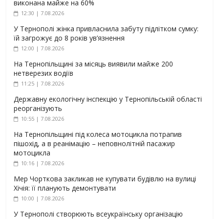
виконана майже на 60%
12:30 | 7.08.2026
У Тернополі жінка привласнила забуту підлітком сумку:
їй загрожує до 8 років ув’язнення
12:00 | 7.08.2026
На Тернопільщині за місяць виявили майже 200
нетверезих водіїв
11:25 | 7.08.2026
Державну екологічну інспекцію у Тернопільській області
реорганізують
10:55 | 7.08.2026
На Тернопільщині під колеса мотоцикла потрапив
пішохід, а в реанімацію – неповнолітній пасажир
мотоцикла
10:16 | 7.08.2026
Мер Чорткова закликав не купувати будівлю на вулиці
Хічія: її планують демонтувати
10:00 | 7.08.2026
У Тернополі створюють всеукраїнську організацію