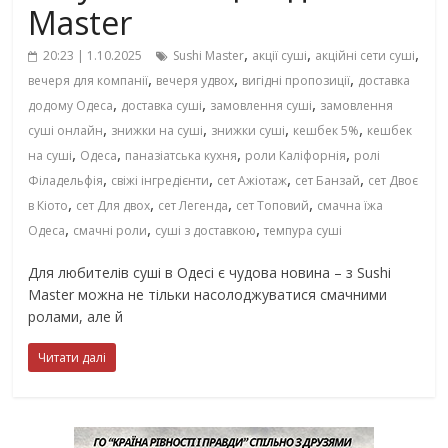
Master
,
,
,
20:23 | 1.10.2025
Sushi Master
акції суші
акційні сети суші
,
,
,
вечеря для компанії
вечеря удвох
вигідні пропозиції
доставка
,
,
,
додому Одеса
доставка суші
замовлення суші
замовлення
,
,
,
,
суші онлайн
знижки на суші
знижки суші
кешбек 5%
кешбек
,
,
,
,
на суші
Одеса
паназіатська кухня
роли Каліфорнія
ролі
,
,
,
,
Філадельфія
свіжі інгредієнти
сет Ажіотаж
сет Банзай
сет Двоє
,
,
,
,
в Кіото
сет Для двох
сет Легенда
сет Топовий
смачна їжа
,
,
,
Одеса
смачні роли
суші з доставкою
темпура суші
Для любителів суші в Одесі є чудова новина – з Sushi
Master можна не тільки насолоджуватися смачними
ролами, але й
Читати далі