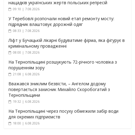
нащадків українських жертв польських репресій
09:10 | 7.08.2026
У Теребовлі розпочали новий етап ремонту мосту:
підрядник влаштовує дорожній одяг
08:33 | 7.08.2026
Ліфт у Бучацькій лікарні будуватиме фірма, яка фігурує в
кримінальному провадженні
08:00 | 7.08.2026
На Тернопільщині розшукують 72-річного чоловіка з
порушенням зору
21:08 | 6.08.2026
Вважався зниклим безвісти, – Ангелом додому
повертається захисник Михайло Скоробогатий з
Тернопільщини
19:32 | 6.08.2026
На Тернопільщині через посуху обмежили забір води
для окремих підприємств
18:00 | 6.08.2026