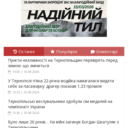
Останні
Популярні
Коментарі
Пункти незламності на Тернопільщині перевірять перед
зимою: що зміниться
14:00 | 10.08.2026
У Тернополі п’яна 22-річна водійка намагалася видати
себе за пасажирку: драгер показав 1,33 проміле
13:33 | 10.08.2026
Тернопільські веслувальники здобули сім медалей на
чемпіонаті України
13:30 | 10.08.2026
Було лише 20 років… На війні загинув Богдан Шкатуляк з
Тернопільщини