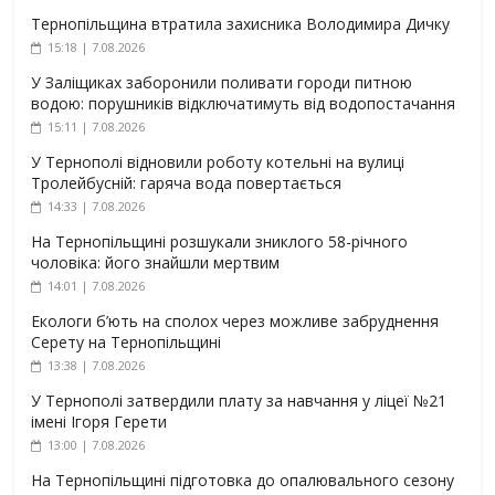
Тернопільщина втратила захисника Володимира Дичку
15:18 | 7.08.2026
У Заліщиках заборонили поливати городи питною
водою: порушників відключатимуть від водопостачання
15:11 | 7.08.2026
У Тернополі відновили роботу котельні на вулиці
Тролейбусній: гаряча вода повертається
14:33 | 7.08.2026
На Тернопільщині розшукали зниклого 58-річного
чоловіка: його знайшли мертвим
14:01 | 7.08.2026
Екологи б’ють на сполох через можливе забруднення
Серету на Тернопільщині
13:38 | 7.08.2026
У Тернополі затвердили плату за навчання у ліцеї №21
імені Ігоря Герети
13:00 | 7.08.2026
На Тернопільщині підготовка до опалювального сезону