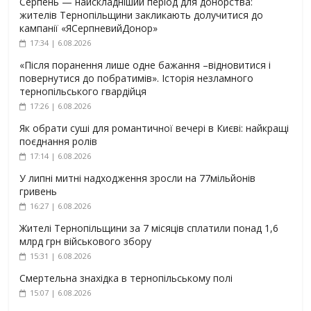
Серпень — найскладніший період для донорства:
жителів Тернопільщини закликають долучитися до
кампанії «ЯСерпневийДонор»
17:34 | 6.08.2026
«Після поранення лише одне бажання –відновитися і
повернутися до побратимів». Історія незламного
тернопільського гвардійця
17:26 | 6.08.2026
Як обрати суші для романтичної вечері в Києві: найкращі
поєднання ролів
17:14 | 6.08.2026
У липні митні надходження зросли на 77мільйонів
гривень
16:27 | 6.08.2026
Жителі Тернопільщини за 7 місяців сплатили понад 1,6
млрд грн військового збору
15:31 | 6.08.2026
Смертельна знахідка в тернопільському полі
15:07 | 6.08.2026