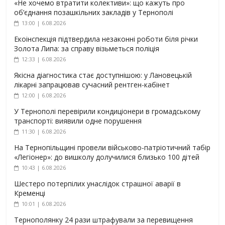
«Не хочемо втратити колективи»: що кажуть про
об’єднання позашкільних закладів у Тернополі
13:00 | 6.08.2026
Екоінспекція підтвердила незаконні роботи біля річки
Золота Липа: за справу візьметься поліція
12:33 | 6.08.2026
Якісна діагностика стає доступнішою: у Лановецькій
лікарні запрацював сучасний рентген-кабінет
12:00 | 6.08.2026
У Тернополі перевірили кондиціонери в громадському
транспорті: виявили одне порушення
11:30 | 6.08.2026
На Тернопільщині провели військово-патріотичний табір
«Легіонер»: до вишколу долучилися близько 100 дітей
10:43 | 6.08.2026
Шестеро потерпілих унаслідок страшної аварії в
Кременці
10:01 | 6.08.2026
Тернополянку 24 рази штрафували за перевищення