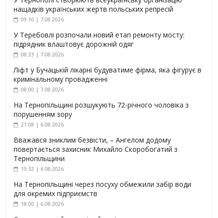
нащадків українських жертв польських репресій
09:10 | 7.08.2026
У Теребовлі розпочали новий етап ремонту мосту:
підрядник влаштовує дорожній одяг
08:33 | 7.08.2026
Ліфт у Бучацькій лікарні будуватиме фірма, яка фігурує в
кримінальному провадженні
08:00 | 7.08.2026
На Тернопільщині розшукують 72-річного чоловіка з
порушенням зору
21:08 | 6.08.2026
Вважався зниклим безвісти, – Ангелом додому
повертається захисник Михайло Скоробогатий з
Тернопільщини
19:32 | 6.08.2026
На Тернопільщині через посуху обмежили забір води
для окремих підприємств
18:00 | 6.08.2026