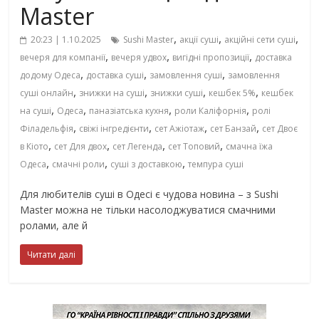
Master
,
,
,
20:23 | 1.10.2025
Sushi Master
акції суші
акційні сети суші
,
,
,
вечеря для компанії
вечеря удвох
вигідні пропозиції
доставка
,
,
,
додому Одеса
доставка суші
замовлення суші
замовлення
,
,
,
,
суші онлайн
знижки на суші
знижки суші
кешбек 5%
кешбек
,
,
,
,
на суші
Одеса
паназіатська кухня
роли Каліфорнія
ролі
,
,
,
,
Філадельфія
свіжі інгредієнти
сет Ажіотаж
сет Банзай
сет Двоє
,
,
,
,
в Кіото
сет Для двох
сет Легенда
сет Топовий
смачна їжа
,
,
,
Одеса
смачні роли
суші з доставкою
темпура суші
Для любителів суші в Одесі є чудова новина – з Sushi
Master можна не тільки насолоджуватися смачними
ролами, але й
Читати далі