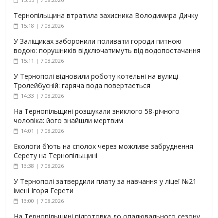
Тернопільщина втратила захисника Володимира Дичку
15:18 | 7.08.2026
У Заліщиках заборонили поливати городи питною
водою: порушників відключатимуть від водопостачання
15:11 | 7.08.2026
У Тернополі відновили роботу котельні на вулиці
Тролейбусній: гаряча вода повертається
14:33 | 7.08.2026
На Тернопільщині розшукали зниклого 58-річного
чоловіка: його знайшли мертвим
14:01 | 7.08.2026
Екологи б’ють на сполох через можливе забруднення
Серету на Тернопільщині
13:38 | 7.08.2026
У Тернополі затвердили плату за навчання у ліцеї №21
імені Ігоря Герети
13:00 | 7.08.2026
На Тернопільщині підготовка до опалювального сезону