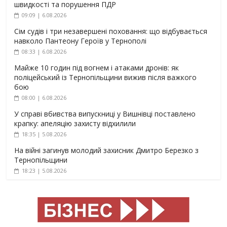
швидкості та порушення ПДР
09:09 | 6.08.2026
Сім судів і три незавершені поховання: що відбувається
навколо Пантеону Героїв у Тернополі
08:33 | 6.08.2026
Майже 10 годин під вогнем і атаками дронів: як
поліцейський із Тернопільщини вижив після важкого
бою
08:00 | 6.08.2026
У справі вбивства випускниці у Вишнівці поставлено
крапку: апеляцію захисту відхилили
18:35 | 5.08.2026
На війні загинув молодий захисник Дмитро Березко з
Тернопільщини
18:23 | 5.08.2026