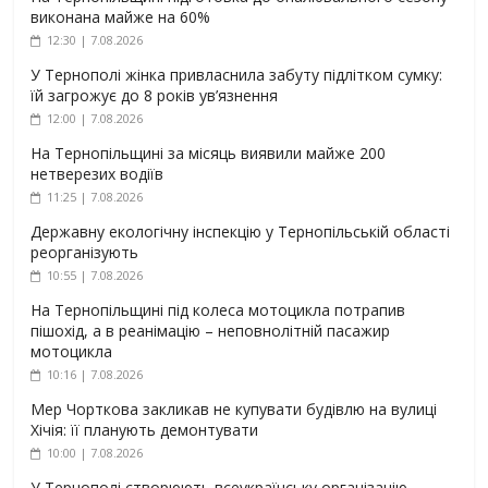
виконана майже на 60%
12:30 | 7.08.2026
У Тернополі жінка привласнила забуту підлітком сумку:
їй загрожує до 8 років ув’язнення
12:00 | 7.08.2026
На Тернопільщині за місяць виявили майже 200
нетверезих водіїв
11:25 | 7.08.2026
Державну екологічну інспекцію у Тернопільській області
реорганізують
10:55 | 7.08.2026
На Тернопільщині під колеса мотоцикла потрапив
пішохід, а в реанімацію – неповнолітній пасажир
мотоцикла
10:16 | 7.08.2026
Мер Чорткова закликав не купувати будівлю на вулиці
Хічія: її планують демонтувати
10:00 | 7.08.2026
У Тернополі створюють всеукраїнську організацію