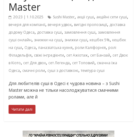
Master
,
,
,
20:23 | 1.10.2025
Sushi Master
акції суші
акційні сети суші
,
,
,
вечеря для компанії
вечеря удвох
вигідні пропозиції
доставка
,
,
,
додому Одеса
доставка суші
замовлення суші
замовлення
,
,
,
,
суші онлайн
знижки на суші
знижки суші
кешбек 5%
кешбек
,
,
,
,
на суші
Одеса
паназіатська кухня
роли Каліфорнія
ролі
,
,
,
,
Філадельфія
свіжі інгредієнти
сет Ажіотаж
сет Банзай
сет Двоє
,
,
,
,
в Кіото
сет Для двох
сет Легенда
сет Топовий
смачна їжа
,
,
,
Одеса
смачні роли
суші з доставкою
темпура суші
Для любителів суші в Одесі є чудова новина – з Sushi
Master можна не тільки насолоджуватися смачними
ролами, але й
Читати далі