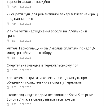
тернопільського гвардійця
17:26 | 6.08.2026
Як обрати суші для романтичної вечері в Києві: найкращі
поєднання ролів
17:14 | 6.08.2026
У липні митні надходження зросли на 77мільйонів
гривень
16:27 | 6.08.2026
Жителі Тернопільщини за 7 місяців сплатили понад 1,6
млрд грн військового збору
15:31 | 6.08.2026
Смертельна знахідка в тернопільському полі
15:07 | 6.08.2026
«Не хочемо втратити колективи»: що кажуть про
об’єднання позашкільних закладів у Тернополі
13:00 | 6.08.2026
Екоінспекція підтвердила незаконні роботи біля річки
Золота Липа: за справу візьметься поліція
12:33 | 6.08.2026