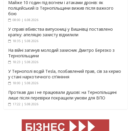
Майже 10 годин під вогнем і атаками дронів: як
поліцейський із Тернопільщини вижив після важкого
бою
08:00 | 6.08.2026
У справі вбивства випускниці у Вишнівці поставлено
крапку: апеляцію захисту відхилили
18:35 | 5.08.2026
На війні загинув молодий захисник Дмитро Березко з
Тернопільщини
18:23 | 5.08.2026
У Тернополі водій Tesla, позбавлений прав, сів за кермо
у стані наркотичного сп’яніння
18:00 | 5.08.2026
Протікав дах і не працювали душові: на Тернопільщині
лише після перевірки покращили умови для ВПО
17:22 | 5.08.2026