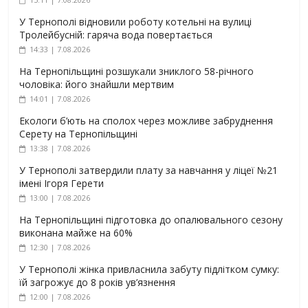
У Тернополі відновили роботу котельні на вулиці
Тролейбусній: гаряча вода повертається
14:33 | 7.08.2026
На Тернопільщині розшукали зниклого 58-річного
чоловіка: його знайшли мертвим
14:01 | 7.08.2026
Екологи б’ють на сполох через можливе забруднення
Серету на Тернопільщині
13:38 | 7.08.2026
У Тернополі затвердили плату за навчання у ліцеї №21
імені Ігоря Герети
13:00 | 7.08.2026
На Тернопільщині підготовка до опалювального сезону
виконана майже на 60%
12:30 | 7.08.2026
У Тернополі жінка привласнила забуту підлітком сумку:
їй загрожує до 8 років ув’язнення
12:00 | 7.08.2026