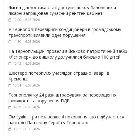
Якісна діагностика стає доступнішою: у Лановецькій
лікарні запрацював сучасний рентген-кабінет
12:00 | 6.08.2026
У Тернополі перевірили кондиціонери в громадському
транспорті: виявили одне порушення
11:30 | 6.08.2026
На Тернопільщині провели військово-патріотичний табір
«Легіонер»: до вишколу долучилися близько 100 дітей
10:43 | 6.08.2026
Шестеро потерпілих унаслідок страшної аварії в
Кременці
10:01 | 6.08.2026
Тернополянку 24 рази штрафували за перевищення
швидкості та порушення ПДР
09:09 | 6.08.2026
Сім судів і три незавершені поховання: що відбувається
навколо Пантеону Героїв у Тернополі
08:33 | 6.08.2026