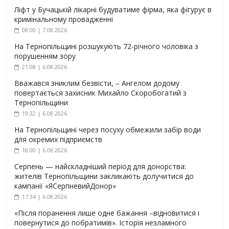
Ліфт у Бучацькій лікарні будуватиме фірма, яка фігурує в
кримінальному провадженні
08:00 | 7.08.2026
На Тернопільщині розшукують 72-річного чоловіка з
порушенням зору
21:08 | 6.08.2026
Вважався зниклим безвісти, – Ангелом додому
повертається захисник Михайло Скоробогатий з
Тернопільщини
19:32 | 6.08.2026
На Тернопільщині через посуху обмежили забір води
для окремих підприємств
18:00 | 6.08.2026
Серпень — найскладніший період для донорства:
жителів Тернопільщини закликають долучитися до
кампанії «ЯСерпневийДонор»
17:34 | 6.08.2026
«Після поранення лише одне бажання –відновитися і
повернутися до побратимів». Історія незламного