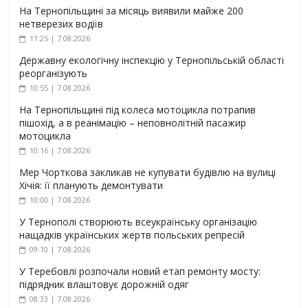
На Тернопільщині за місяць виявили майже 200
нетверезих водіїв
11:25 | 7.08.2026
Державну екологічну інспекцію у Тернопільській області
реорганізують
10:55 | 7.08.2026
На Тернопільщині під колеса мотоцикла потрапив
пішохід, а в реанімацію – неповнолітній пасажир
мотоцикла
10:16 | 7.08.2026
Мер Чорткова закликав не купувати будівлю на вулиці
Хічія: її планують демонтувати
10:00 | 7.08.2026
У Тернополі створюють всеукраїнську організацію
нащадків українських жертв польських репресій
09:10 | 7.08.2026
У Теребовлі розпочали новий етап ремонту мосту:
підрядник влаштовує дорожній одяг
08:33 | 7.08.2026