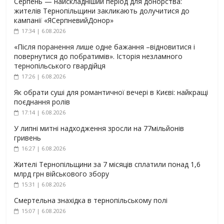
Серпень — найскладніший період для донорства:
жителів Тернопільщини закликають долучитися до
кампанії «ЯСерпневийДонор»
17:34 | 6.08.2026
«Після поранення лише одне бажання –відновитися і
повернутися до побратимів». Історія незламного
тернопільського гвардійця
17:26 | 6.08.2026
Як обрати суші для романтичної вечері в Києві: найкращі
поєднання ролів
17:14 | 6.08.2026
У липні митні надходження зросли на 77мільйонів
гривень
16:27 | 6.08.2026
Жителі Тернопільщини за 7 місяців сплатили понад 1,6
млрд грн військового збору
15:31 | 6.08.2026
Смертельна знахідка в тернопільському полі
15:07 | 6.08.2026