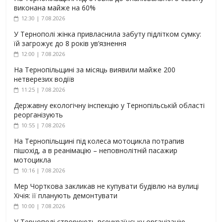
виконана майже на 60%
12:30 | 7.08.2026
У Тернополі жінка привласнила забуту підлітком сумку:
їй загрожує до 8 років ув’язнення
12:00 | 7.08.2026
На Тернопільщині за місяць виявили майже 200
нетверезих водіїв
11:25 | 7.08.2026
Державну екологічну інспекцію у Тернопільській області
реорганізують
10:55 | 7.08.2026
На Тернопільщині під колеса мотоцикла потрапив
пішохід, а в реанімацію – неповнолітній пасажир
мотоцикла
10:16 | 7.08.2026
Мер Чорткова закликав не купувати будівлю на вулиці
Хічія: її планують демонтувати
10:00 | 7.08.2026
У Тернополі створюють всеукраїнську організацію