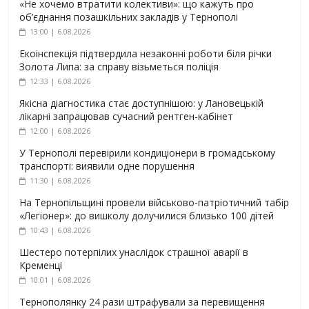
«Не хочемо втратити колективи»: що кажуть про
об’єднання позашкільних закладів у Тернополі
13:00 | 6.08.2026
Екоінспекція підтвердила незаконні роботи біля річки
Золота Липа: за справу візьметься поліція
12:33 | 6.08.2026
Якісна діагностика стає доступнішою: у Лановецькій
лікарні запрацював сучасний рентген-кабінет
12:00 | 6.08.2026
У Тернополі перевірили кондиціонери в громадському
транспорті: виявили одне порушення
11:30 | 6.08.2026
На Тернопільщині провели військово-патріотичний табір
«Легіонер»: до вишколу долучилися близько 100 дітей
10:43 | 6.08.2026
Шестеро потерпілих унаслідок страшної аварії в
Кременці
10:01 | 6.08.2026
Тернополянку 24 рази штрафували за перевищення