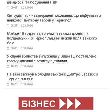
швидкості та порушення ПДР
09:09 | 6.08.2026
Сім судів і три незавершені поховання: що відбувається
навколо Пантеону Героїв у Тернополі
08:33 | 6.08.2026
Майже 10 годин під вогнем і атаками дронів: як
поліцейський із Тернопільщини вижив після важкого
бою
08:00 | 6.08.2026
У справі вбивства випускниці у Вишнівці поставлено
крапку: апеляцію захисту відхилили
18:35 | 5.08.2026
На війні загинув молодий захисник Дмитро Березко з
Тернопільщини
18:23 | 5.08.2026