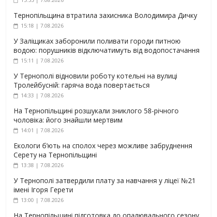
Тернопільщина втратила захисника Володимира Дичку
15:18 | 7.08.2026
У Заліщиках заборонили поливати городи питною
водою: порушників відключатимуть від водопостачання
15:11 | 7.08.2026
У Тернополі відновили роботу котельні на вулиці
Тролейбусній: гаряча вода повертається
14:33 | 7.08.2026
На Тернопільщині розшукали зниклого 58-річного
чоловіка: його знайшли мертвим
14:01 | 7.08.2026
Екологи б’ють на сполох через можливе забруднення
Серету на Тернопільщині
13:38 | 7.08.2026
У Тернополі затвердили плату за навчання у ліцеї №21
імені Ігоря Герети
13:00 | 7.08.2026
На Тернопільщині підготовка до опалювального сезону