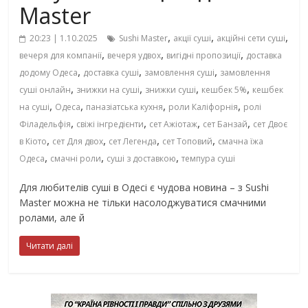
Master
,
,
,
20:23 | 1.10.2025
Sushi Master
акції суші
акційні сети суші
,
,
,
вечеря для компанії
вечеря удвох
вигідні пропозиції
доставка
,
,
,
додому Одеса
доставка суші
замовлення суші
замовлення
,
,
,
,
суші онлайн
знижки на суші
знижки суші
кешбек 5%
кешбек
,
,
,
,
на суші
Одеса
паназіатська кухня
роли Каліфорнія
ролі
,
,
,
,
Філадельфія
свіжі інгредієнти
сет Ажіотаж
сет Банзай
сет Двоє
,
,
,
,
в Кіото
сет Для двох
сет Легенда
сет Топовий
смачна їжа
,
,
,
Одеса
смачні роли
суші з доставкою
темпура суші
Для любителів суші в Одесі є чудова новина – з Sushi
Master можна не тільки насолоджуватися смачними
ролами, але й
Читати далі