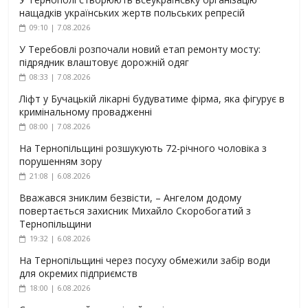
нащадків українських жертв польських репресій
09:10 | 7.08.2026
У Теребовлі розпочали новий етап ремонту мосту:
підрядник влаштовує дорожній одяг
08:33 | 7.08.2026
Ліфт у Бучацькій лікарні будуватиме фірма, яка фігурує в
кримінальному провадженні
08:00 | 7.08.2026
На Тернопільщині розшукують 72-річного чоловіка з
порушенням зору
21:08 | 6.08.2026
Вважався зниклим безвісти, – Ангелом додому
повертається захисник Михайло Скоробогатий з
Тернопільщини
19:32 | 6.08.2026
На Тернопільщині через посуху обмежили забір води
для окремих підприємств
18:00 | 6.08.2026