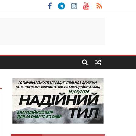
 Скоробогатий з Тернопільщини