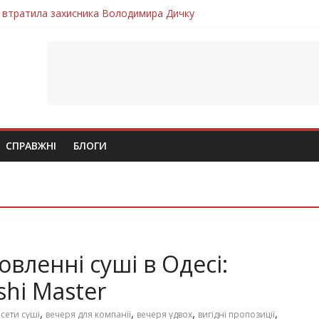
 втратила захисника Володимира Дичку
лим безвісти, – Ангелом додому повертається захисник Михайло
ув молодий захисник Дмитро Березко з Тернопільщини
 втратила захисника Володимира Вельму
втратила молодого захисника Андрія Іскоростенського
СПРАВЖНІ
БЛОГИ
вленні суші в Одесі:
shi Master
,
,
,
,
 сети суші
вечеря для компанії
вечеря удвох
вигідні пропозиції