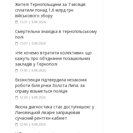
Жителі Тернопільщини за 7 місяців
сплатили понад 1,6 млрд грн
військового збору
15:31 | 6.08.2026
Смертельна знахідка в тернопільському
полі
15:07 | 6.08.2026
«Не хочемо втратити колективи»: що
кажуть про об’єднання позашкільних
закладів у Тернополі
13:00 | 6.08.2026
Екоінспекція підтвердила незаконні
роботи біля річки Золота Липа: за
справу візьметься поліція
12:33 | 6.08.2026
Якісна діагностика стає доступнішою: у
Лановецькій лікарні запрацював
сучасний рентген-кабінет
12:00 | 6.08.2026