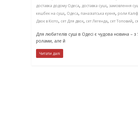
,
,
доставка додому Одеса
доставка суші
замовлення су
,
,
,
кешбек на суші
Одеса
паназіатська кухня
роли Калі
,
,
,
,
Двоє в Кіото
сет Для двох
сет Легенда
сет Топовий
с
Для любителів суші в Одесі є чудова новина – 
ролами, але й
Читати далі