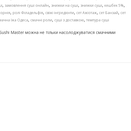
,
,
,
,
,
ші
замовлення суші онлайн
знижки на суші
знижки суші
кешбек 5%
,
,
,
,
,
форнія
ролі Філадельфія
свіжі інгредієнти
сет Ажіотаж
сет Банзай
сет
,
,
,
мачна їжа Одеса
смачні роли
суші з доставкою
темпура суші
з Sushi Master можна не тільки насолоджуватися смачними