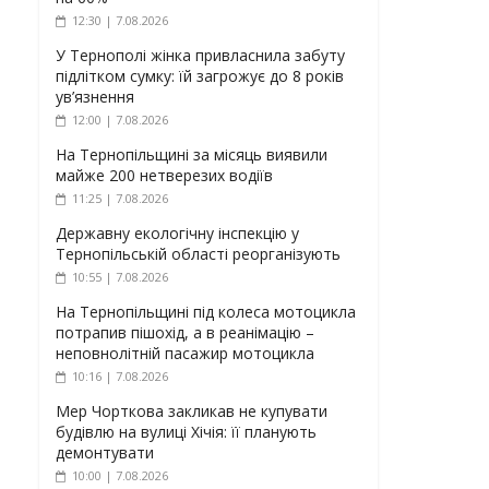
12:30 | 7.08.2026
У Тернополі жінка привласнила забуту
підлітком сумку: їй загрожує до 8 років
ув’язнення
12:00 | 7.08.2026
На Тернопільщині за місяць виявили
майже 200 нетверезих водіїв
11:25 | 7.08.2026
Державну екологічну інспекцію у
Тернопільській області реорганізують
10:55 | 7.08.2026
На Тернопільщині під колеса мотоцикла
потрапив пішохід, а в реанімацію –
неповнолітній пасажир мотоцикла
10:16 | 7.08.2026
Мер Чорткова закликав не купувати
будівлю на вулиці Хічія: її планують
демонтувати
10:00 | 7.08.2026