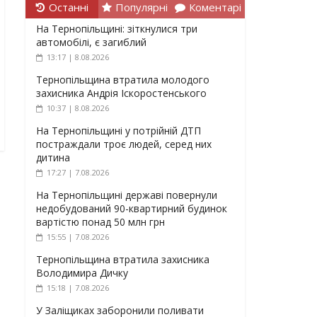
Останні
Популярні
Коментарі
На Тернопільщині: зіткнулися три
автомобілі, є загиблий
13:17 | 8.08.2026
Тернопільщина втратила молодого
захисника Андрія Іскоростенського
10:37 | 8.08.2026
На Тернопільщині у потрійній ДТП
постраждали троє людей, серед них
дитина
17:27 | 7.08.2026
На Тернопільщині державі повернули
недобудований 90-квартирний будинок
вартістю понад 50 млн грн
15:55 | 7.08.2026
Тернопільщина втратила захисника
Володимира Дичку
15:18 | 7.08.2026
У Заліщиках заборонили поливати