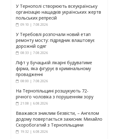
У Тернополі створюють всеукраїнську
організацію нащадків українських жертв
польських репресій
09:10 | 7.08.2026
У Теребовлі розпочали новий етап
ремонту мосту: підрядник влаштовує
дорожній одяг
08:33 | 7.08.2026
Ліфт у Бучацькій лікарні будуватиме
фірма, яка фігурує в кримінальному
провадженні
08:00 | 7.08.2026
На Тернопільщині розшукують 72-
річного чоловіка з порушенням зору
21:08 | 6.08.2026
Вважався зниклим безвісти, – Ангелом
додому повертається захисник Михайло
Скоробогатий з Тернопільщини
19:32 | 6.08.2026