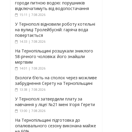
городи питною водою: порушників
відключатимуть від водопостачання
15:11 | 7.08.2026
У Тернополі відновили роботу котельні
на вулиці Тролейбусній: гаряча вода
повертається
14:33 | 7.08.2026
На Тернопільщині розшукали зниклого
58-річного чоловіка: його знайшли
мертвим
14:01 | 7.08.2026
Екологи б’ють на сполох через можливе
забруднення Серету на Тернопільщині
13:38 | 7.08.2026
У Тернополі затвердили плату за
навчання у ліцеї №21 імені Ігоря Герети
13:00 | 7.08.2026
На Тернопільщині підготовка до
опалювального сезону виконана майже
на 60%