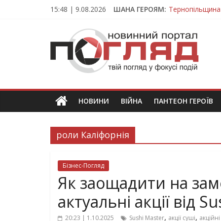
Skip
15:48 | 9.08.2026
ШАНА ГЕРОЯМ:
Тернопільщина
to
Вважався зник
content
ПОГЛЯД
На війні загин
Тернопільщина
Тернопільщина 
Новини
Тернополя.
Тернопільські
новини
НОВИНИ
ВІЙНА
ПАНТЕОН ГЕРОЇВ
та
події
роли Каліфорнія
Бізнес-Погляд
Як заощадити на замо
актуальні акції від Su
,
,
20:23 | 1.10.2025
Sushi Master
акції суші
акційні