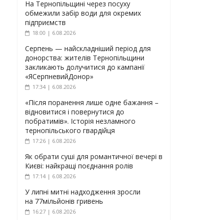
На Тернопільщині через посуху
обмежили забір води для окремих
підприємств
18:00 | 6.08.2026
Серпень — найскладніший період для
донорства: жителів Тернопільщини
закликають долучитися до кампанії
«ЯСерпневийДонор»
17:34 | 6.08.2026
«Після поранення лише одне бажання –
відновитися і повернутися до
побратимів». Історія незламного
тернопільського гвардійця
17:26 | 6.08.2026
Як обрати суші для романтичної вечері в
Києві: найкращі поєднання ролів
17:14 | 6.08.2026
У липні митні надходження зросли
на 77мільйонів гривень
16:27 | 6.08.2026