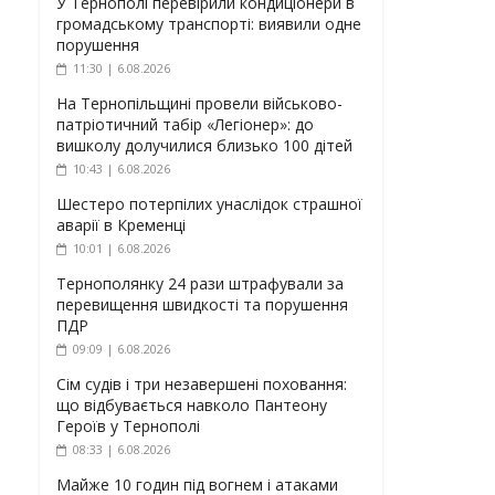
У Тернополі перевірили кондиціонери в
громадському транспорті: виявили одне
порушення
11:30 | 6.08.2026
На Тернопільщині провели військово-
патріотичний табір «Легіонер»: до
вишколу долучилися близько 100 дітей
10:43 | 6.08.2026
Шестеро потерпілих унаслідок страшної
аварії в Кременці
10:01 | 6.08.2026
Тернополянку 24 рази штрафували за
перевищення швидкості та порушення
ПДР
09:09 | 6.08.2026
Сім судів і три незавершені поховання:
що відбувається навколо Пантеону
Героїв у Тернополі
08:33 | 6.08.2026
Майже 10 годин під вогнем і атаками