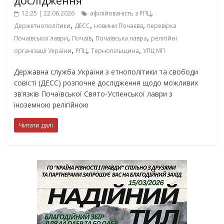
,
12:25 | 22.06.2026
афілійованість з РПЦ
,
,
,
Держетнополітики
ДЕСС
новини Почаєва
перевірка
,
,
,
Почаївської лаври
Почаїв
Почаївська лавра
релігійні
,
,
,
організації України
РПЦ
Тернопільщина
УПЦ МП
Державна служба України з етнополітики та свободи
совісті (ДЕСС) розпочне дослідження щодо можливих
зв’язків Почаївської Свято-Успенської лаври з
іноземною релігійною
Читати далі