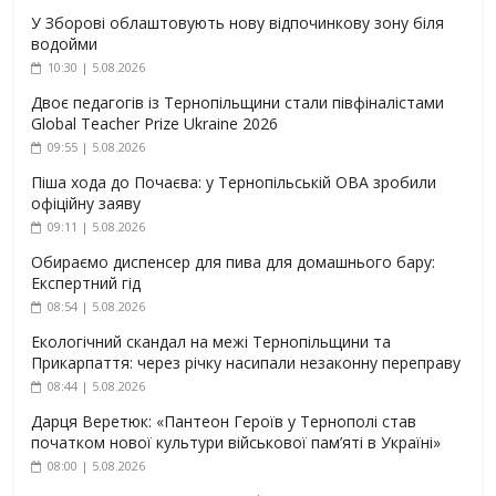
У Зборові облаштовують нову відпочинкову зону біля
водойми
10:30 | 5.08.2026
Двоє педагогів із Тернопільщини стали півфіналістами
Global Teacher Prize Ukraine 2026
09:55 | 5.08.2026
Піша хода до Почаєва: у Тернопільській ОВА зробили
офіційну заяву
09:11 | 5.08.2026
Обираємо диспенсер для пива для домашнього бару:
Експертний гід
08:54 | 5.08.2026
Екологічний скандал на межі Тернопільщини та
Прикарпаття: через річку насипали незаконну переправу
08:44 | 5.08.2026
Дарця Веретюк: «Пантеон Героїв у Тернополі став
початком нової культури військової пам’яті в Україні»
08:00 | 5.08.2026