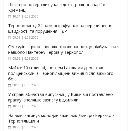
Шестеро потерпілих унаслідок страшної аварії в
Кременці
10:01 | 6.08.2026
Тернополянку 24 рази штрафували за перевищення
швидкості та порушення ПДР
09:09 | 6.08.2026
Сім судів і три незавершені поховання: що відбувається
навколо Пантеону Героїв у Тернополі
08:33 | 6.08.2026
Майже 10 годин під вогнем і атаками дронів: як
поліцейський із Тернопільщини вижив після важкого
бою
08:00 | 6.08.2026
У справі вбивства випускниці у Вишнівці поставлено
крапку: апеляцію захисту відхилили
18:35 | 5.08.2026
На війні загинув молодий захисник Дмитро Березко з
Тернопільщини
18:23 | 5.08.2026