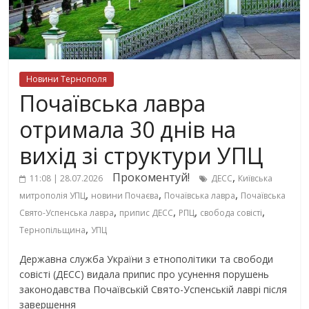
Новини Тернополя
Почаївська лавра
отримала 30 днів на
вихід зі структури УПЦ
Прокоментуй!
,
11:08 | 28.07.2026
ДЕСС
Київська
,
,
,
митрополія УПЦ
новини Почаєва
Почаївська лавра
Почаївська
,
,
,
,
Свято-Успенська лавра
припис ДЕСС
РПЦ
свобода совісті
,
Тернопільщина
УПЦ
Державна служба України з етнополітики та свободи
совісті (ДЕСС) видала припис про усунення порушень
законодавства Почаївській Свято-Успенській лаврі після
завершення