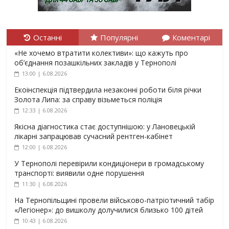
Останні
Популярні
Коментарі
«Не хочемо втратити колективи»: що кажуть про
об’єднання позашкільних закладів у Тернополі
13:00 | 6.08.2026
Екоінспекція підтвердила незаконні роботи біля річки
Золота Липа: за справу візьметься поліція
12:33 | 6.08.2026
Якісна діагностика стає доступнішою: у Лановецькій
лікарні запрацював сучасний рентген-кабінет
12:00 | 6.08.2026
У Тернополі перевірили кондиціонери в громадському
транспорті: виявили одне порушення
11:30 | 6.08.2026
На Тернопільщині провели військово-патріотичний табір
«Легіонер»: до вишколу долучилися близько 100 дітей
10:43 | 6.08.2026