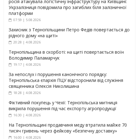
росія атакувала логістичну інфраструктуру на Київщині:
Укрзалізниця повідомила про загиблих біля залізничної
платформи
07:59 | 5.08.2026
Захисник з Тернопільщини Петро Федів повертається до
рідного дому «на щиті»
20:28 | 4.08.2026
Тернопільщина в скорботі: на щиті повертається воїн
Володимир Паламарчук
19:17 | 4.08.2026
За непослух і порушення канонічного порядку:
Тернопільська єпархія ПЦУ відсторонили від служіння
священника Олексія Николишина
18:28 | 4.08.2026
Фіктивний покупець у Чехії: Тернопільська митниця
викрила порушення під час експорту агропродукції
16:30 | 4.08.2026
На Тернопільщині продавчиня меду втратила майже 70
тисяч гривень через фейкову «безпечну доставку»
16:00 | 4.08.2026