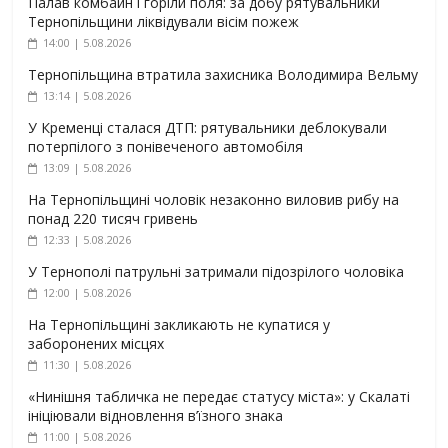
Палав комбайн і горіли поля: за добу рятувальники
Тернопільщини ліквідували вісім пожеж
14:00 | 5.08.2026
Тернопільщина втратила захисника Володимира Вельму
13:14 | 5.08.2026
У Кременці сталася ДТП: рятувальники деблокували
потерпілого з понівеченого автомобіля
13:09 | 5.08.2026
На Тернопільщині чоловік незаконно виловив рибу на
понад 220 тисяч гривень
12:33 | 5.08.2026
У Тернополі патрульні затримали підозрілого чоловіка
12:00 | 5.08.2026
На Тернопільщині закликають не купатися у
заборонених місцях
11:30 | 5.08.2026
«Нинішня табличка не передає статусу міста»: у Скалаті
ініціювали відновлення в’їзного знака
11:00 | 5.08.2026