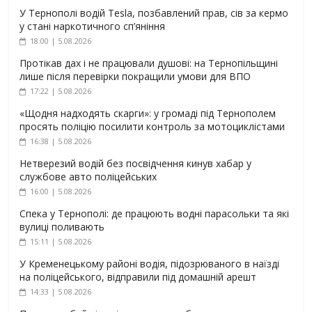
У Тернополі водій Tesla, позбавлений прав, сів за кермо
у стані наркотичного сп’яніння
18:00 | 5.08.2026
Протікав дах і не працювали душові: на Тернопільщині
лише після перевірки покращили умови для ВПО
17:22 | 5.08.2026
«Щодня надходять скарги»: у громаді під Тернополем
просять поліцію посилити контроль за мотоциклістами
16:38 | 5.08.2026
Нетверезий водій без посвідчення кинув хабар у
службове авто поліцейських
16:00 | 5.08.2026
Спека у Тернополі: де працюють водні парасольки та які
вулиці поливають
15:11 | 5.08.2026
У Кременецькому районі водія, підозрюваного в наїзді
на поліцейського, відправили під домашній арешт
14:33 | 5.08.2026