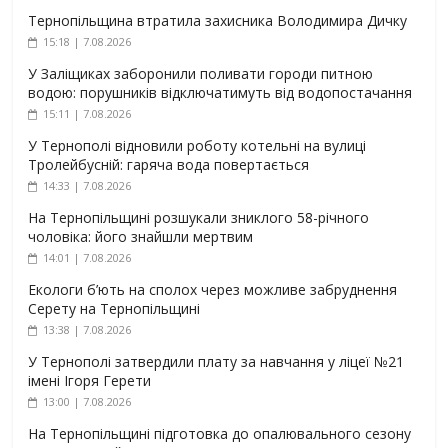
Тернопільщина втратила захисника Володимира Дичку
15:18 | 7.08.2026
У Заліщиках заборонили поливати городи питною
водою: порушників відключатимуть від водопостачання
15:11 | 7.08.2026
У Тернополі відновили роботу котельні на вулиці
Тролейбусній: гаряча вода повертається
14:33 | 7.08.2026
На Тернопільщині розшукали зниклого 58-річного
чоловіка: його знайшли мертвим
14:01 | 7.08.2026
Екологи б’ють на сполох через можливе забруднення
Серету на Тернопільщині
13:38 | 7.08.2026
У Тернополі затвердили плату за навчання у ліцеї №21
імені Ігоря Герети
13:00 | 7.08.2026
На Тернопільщині підготовка до опалювального сезону