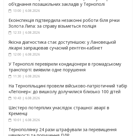
об’єднання позашкільних закладів у Тернополі
13:00 | 6.08.2026
Екоінспекція підтвердила незаконні роботи біля річки
Золота Липа: за справу візьметься поліція
12:33 | 6.08.2026
Якісна діагностика стає доступнішою: у Лановецькій
лікарні запрацював сучасний рентген-кабінет
12:00 | 6.08.2026
У Тернополі перевірили кондиціонери в громадському
транспорті: виявили одне порушення
11:30 | 6.08.2026
На Тернопільщині провели військово-патріотичний табір
«Легіонер»: до вишколу долучилися близько 100 дітей
10:43 | 6.08.2026
Шестеро потерпілих унаслідок страшної аварії в
Кременці
10:01 | 6.08.2026
Тернополянку 24 рази штрафували за перевищення
швидкості та порушення ПДР