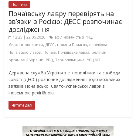
Політика
Почаївську лавру перевірять на
зв’язки з Росією: ДЕСС розпочинає
дослідження
,
12:25 | 22.06.2026
афілійованість з РПЦ
,
,
,
Держетнополітики
ДЕСС
новини Почаєва
перевірка
,
,
,
Почаївської лаври
Почаїв
Почаївська лавра
релігійні
,
,
,
організації України
РПЦ
Тернопільщина
УПЦ МП
Державна служба України з етнополітики та свободи
совісті (ДЕСС) розпочне дослідження щодо можливих
зв’язків Почаївської Свято-Успенської лаври з
іноземною релігійною
Читати далі