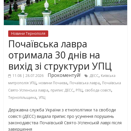
Новини Тернополя
Почаївська лавра
отримала 30 днів на
вихід зі структури УПЦ
Прокоментуй!
,
11:08 | 28.07.2026
ДЕСС
Київська
,
,
,
митрополія УПЦ
новини Почаєва
Почаївська лавра
Почаївська
,
,
,
,
Свято-Успенська лавра
припис ДЕСС
РПЦ
свобода совісті
,
Тернопільщина
УПЦ
Державна служба України з етнополітики та свободи
совісті (ДЕСС) видала припис про усунення порушень
законодавства Почаївській Свято-Успенській лаврі після
завершення