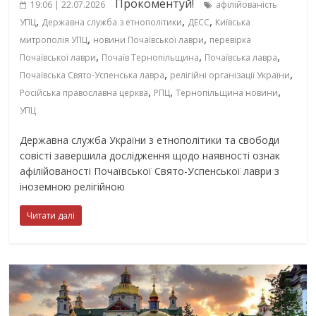
Прокоментуй!
19:06 | 22.07.2026
афілійованість
,
,
,
УПЦ
Державна служба з етнополітики
ДЕСС
Київська
,
,
митрополія УПЦ
новини Почаївської лаври
перевірка
,
,
,
Почаївської лаври
Почаїв Тернопільщина
Почаївська лавра
,
,
Почаївська Свято-Успенська лавра
релігійні організації України
,
,
,
Російська православна церква
РПЦ
Тернопільщина новини
УПЦ
Державна служба України з етнополітики та свободи
совісті завершила дослідження щодо наявності ознак
афілійованості Почаївської Свято-Успенської лаври з
іноземною релігійною
Читати далі