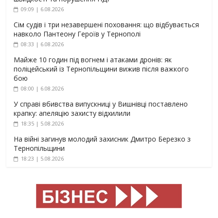
09:09 | 6.08.2026
Сім судів і три незавершені поховання: що відбувається
навколо Пантеону Героїв у Тернополі
08:33 | 6.08.2026
Майже 10 годин під вогнем і атаками дронів: як
поліцейський із Тернопільщини вижив після важкого
бою
08:00 | 6.08.2026
У справі вбивства випускниці у Вишнівці поставлено
крапку: апеляцію захисту відхилили
18:35 | 5.08.2026
На війні загинув молодий захисник Дмитро Березко з
Тернопільщини
18:23 | 5.08.2026