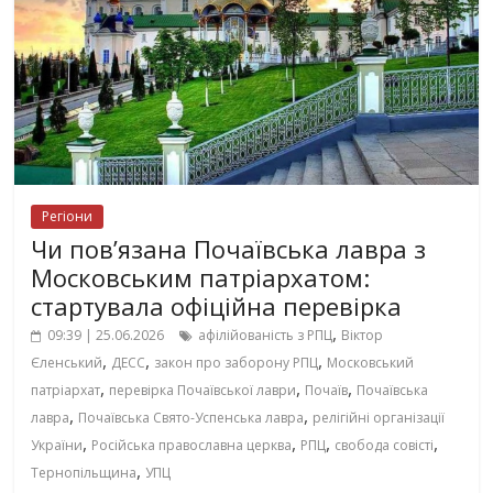
Регіони
Чи пов’язана Почаївська лавра з
Московським патріархатом:
стартувала офіційна перевірка
,
09:39 | 25.06.2026
афілійованість з РПЦ
Віктор
,
,
,
Єленський
ДЕСС
закон про заборону РПЦ
Московський
,
,
,
патріархат
перевірка Почаївської лаври
Почаїв
Почаївська
,
,
лавра
Почаївська Свято-Успенська лавра
релігійні організації
,
,
,
,
України
Російська православна церква
РПЦ
свобода совісті
,
Тернопільщина
УПЦ