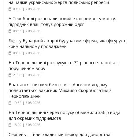
нащадків українських жертв польських репресій
09:10 | 7.08.2026
У Теребовлі розпочали новий етап ремонту мосту:
підрядник влаштовує дорожній одяг
08:33 | 7.08.2026
Ліфт у Бучацькій лікарні будуватиме фірма, яка фігурує в
кримінальному провадженні
08:00 | 7.08.2026
На Тернопільщині розшукують 72-річного чоловіка з
порушенням зору
21:08 | 6.08.2026
Вважався зниклим безвісти, – Ангелом додому
повертається захисник Михайло Скоробогатий з
Тернопільщини
19:32 | 6.08.2026
На Тернопільщині через посуху обмежили забір води
для окремих підприємств
18:00 | 6.08.2026
Серпень — найскладніший період для донорства: