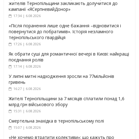
жителів Тернопільщини закликають долучитися до
кампанії «ЯСерпневийДонор»
17:34 | 6.08.2026
«Після поранення лише одне бажання –відновитися і
повернутися до побратимів». Історія незламного
тернопільського гвардійця
17:26 | 6.08.2026
Як обрати суші для романтичної вечері в Києві: найкращі
поєднання ролів
17:14 | 6.08.2026
У липні митні надходження зросли на 77мільйонів
гривень
16:27 | 6.08.2026
Жителі Тернопільщини за 7 місяців сплатили понад 1,6
млрд грн військового збору
15:31 | 6.08.2026
Смертельна знахідка в тернопільському полі
15:07 | 6.08.2026
«Не хочемо втратити колективи»: що кажуть про