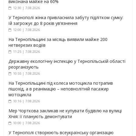
виконана майже на 60%
12:30 | 7.08.2026
У Тернополі жінка привласнила забуту підлітком сумку:
їй загрожує до 8 років ув’язнення
12:00 | 7.08.2026
На Тернопільщині за місяць виявили майже 200
нетверезих водіїв
11:25 | 7.08.2026
Державну екологічну інспекцію у Тернопільській області
реорганізують
10:55 | 7.08.2026
На Тернопільщині під колеса мотоцикла потрапив
пішохід, а в реанімацію – неповнолітній пасажир
мотоцикла
10:16 | 7.08.2026
Мер Чорткова закликав не купувати будівлю на вулиці
Хічія: її планують демонтувати
10:00 | 7.08.2026
У Тернополі створюють всеукраїнську організацію