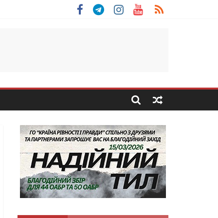
 Скоробогатий з Тернопільщини