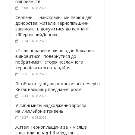
підприємств
18:00 | 6.08.2026
Серпень — найскладніший період для
донорства: жителів Тернопільщини
закликають долучитися до кампанії
«ЯСерпневийДонор»
17:34 | 6.08.2026
«Після поранення лише одне бажання –
відновитися і повернутися до
побратимів». Історія незламного
тернопільського гвардійця
17:26 | 6.08.2026
Як обрати суші для романтичної вечері в
Києві: найкращі поєднання ролів
17:14 | 6.08.2026
У липні митні надходження зросли
на 77мільйонів гривень
16:27 | 6.08.2026
Жителі Тернопільщини за 7 місяців
сплатили понад 1,6 млрд грн