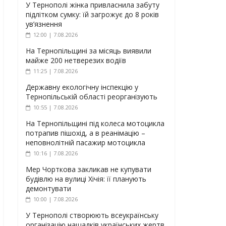
У Тернополі жінка привласнила забуту
підлітком сумку: їй загрожує до 8 років
ув’язнення
12:00 | 7.08.2026
На Тернопільщині за місяць виявили
майже 200 нетверезих водіїв
11:25 | 7.08.2026
Державну екологічну інспекцію у
Тернопільській області реорганізують
10:55 | 7.08.2026
На Тернопільщині під колеса мотоцикла
потрапив пішохід, а в реанімацію –
неповнолітній пасажир мотоцикла
10:16 | 7.08.2026
Мер Чорткова закликав не купувати
будівлю на вулиці Хічія: її планують
демонтувати
10:00 | 7.08.2026
У Тернополі створюють всеукраїнську
організацію нащадків українських жертв