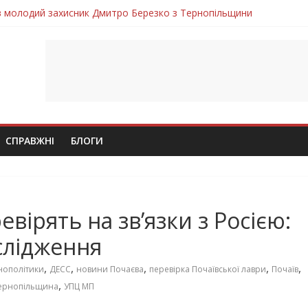
ув молодий захисник Дмитро Березко з Тернопільщини
 втратила захисника Володимира Вельму
нопільщини Петро Федів повертається до рідного дому «на щиті»
в скорботі: на щиті повертається воїн Володимир Паламарчук
лим безвісти, – Ангелом додому повертається захисник Михайло
СПРАВЖНІ
БЛОГИ
вірять на зв’язки з Росією:
слідження
,
,
,
,
,
нополітики
ДЕСС
новини Почаєва
перевірка Почаївської лаври
Почаїв
,
ернопільщина
УПЦ МП