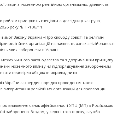
ої лаври з іноземною релігійною організацією, діяльність
о роботи приступить спеціальна дослідницька група,
 2026 року № Н-106/11.
имог Закону України «Про свободу совісті та релігійні
рки релігійних організацій на наявність ознак афілійованості
ість яких заборонена в Україні.
в межах чинного законодавства та з дотриманням принципу
ознаки іноземного впливу чи підпорядкування забороненим
льтати перевірки обіцяють оприлюднити.
трів України затвердив порядок проведення таких
ів використання релійгійних організацій для пропаганди
 про виявлення ознак афілійованості УПЦ (МП) з Російською
їні заборонена. Згодом, у серпні того ж року, служба