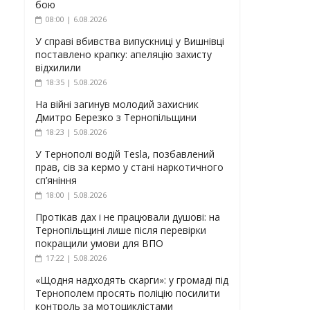
бою
08:00 | 6.08.2026
У справі вбивства випускниці у Вишнівці
поставлено крапку: апеляцію захисту
відхилили
18:35 | 5.08.2026
На війні загинув молодий захисник
Дмитро Березко з Тернопільщини
18:23 | 5.08.2026
У Тернополі водій Tesla, позбавлений
прав, сів за кермо у стані наркотичного
сп’яніння
18:00 | 5.08.2026
Протікав дах і не працювали душові: на
Тернопільщині лише після перевірки
покращили умови для ВПО
17:22 | 5.08.2026
«Щодня надходять скарги»: у громаді під
Тернополем просять поліцію посилити
контроль за мотоциклістами