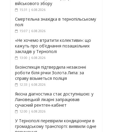
військового збору
15:31 | 6.08.2026
Смертельна знахідка в тернопільському
полі
15:07 | 6.08.2026
«Не хочемо втратити колективи»: що
кажуть про об’єднання позашкільних
закладів у Тернополі
13:00 | 6.08.2026
Екоінспекція підтвердила незаконні
роботи біля річки Золота Липа: за
справу візьметься поліція
12:33 | 6.08.2026
Якісна діагностика стає доступнішою: у
Лановецькій лікарні запрацював
сучасний рентген-кабінет
12:00 | 6.08.2026
У Тернополі перевірили кондиціонери в
громадському транспорті: виявили одне
порушення