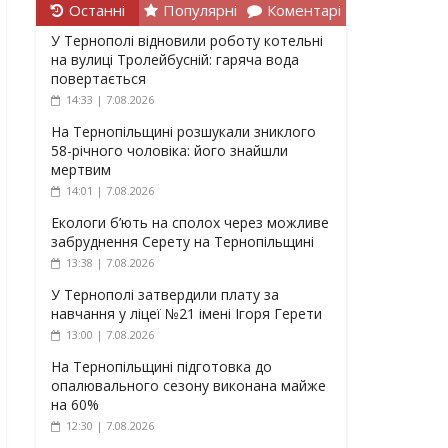
Останні
Популярні
Коментарі
У Тернополі відновили роботу котельні
на вулиці Тролейбусній: гаряча вода
повертається
14:33 | 7.08.2026
На Тернопільщині розшукали зниклого
58-річного чоловіка: його знайшли
мертвим
14:01 | 7.08.2026
Екологи б’ють на сполох через можливе
забруднення Серету на Тернопільщині
13:38 | 7.08.2026
У Тернополі затвердили плату за
навчання у ліцеї №21 імені Ігоря Герети
13:00 | 7.08.2026
На Тернопільщині підготовка до
опалювального сезону виконана майже
на 60%
12:30 | 7.08.2026