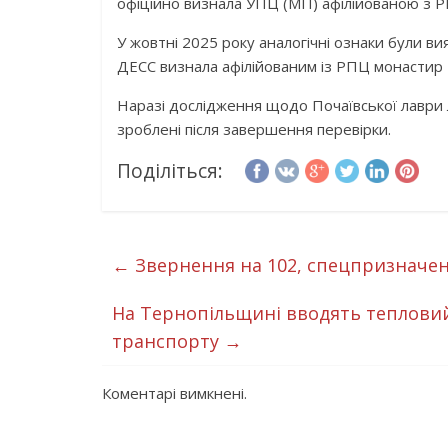
офіційно визнала УПЦ (МП) афілійованою з 
У жовтні 2025 року аналогічні ознаки були в
ДЕСС визнала афілійованим із РПЦ монастир 
Наразі дослідження щодо Почаївської лаври 
зроблені після завершення перевірки.
Поділіться:
←
Звернення на 102, спецпризначенці
На Тернопільщині вводять тепловий
транспорту
→
Коментарі вимкнені.