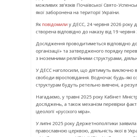
можливих зв’язків Почаївської Свято-Успенськ
якої заборонена на території України.
Як
повідомили
у ДЕСС, 24 червня 2026 року д
створена відповідно до наказу від 19 червня
Дослідження проводитиметься відповідно до в
організації» та затвердженого порядку переві
з іноземними релігійними структурами, діяльн
У ДЕСС наголосили, що діятимуть виключно 
свободи віросповідання. Водночас будь-які 
структурам будуть ретельно вивчені, а резу
Нагадаємо, у травні 2025 року Кабінет Мініс
досліджень, а також механізм перевірки факт
ідеології «русского міра».
У липні 2025 року Держетнополітики заявила
православною церквою, діяльність якої в Укра