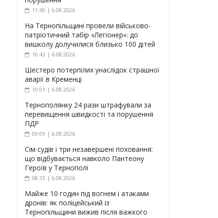
11:30 | 6.08.2026
На Тернопільщині провели військово-
патріотичний табір «Легіонер»: до
вишколу долучилися близько 100 дітей
10:43 | 6.08.2026
Шестеро потерпілих унаслідок страшної
аварії в Кременці
10:01 | 6.08.2026
Тернополянку 24 рази штрафували за
перевищення швидкості та порушення
ПДР
09:09 | 6.08.2026
Сім судів і три незавершені поховання:
що відбувається навколо Пантеону
Героїв у Тернополі
08:33 | 6.08.2026
Майже 10 годин під вогнем і атаками
дронів: як поліцейський із
Тернопільщини вижив після важкого