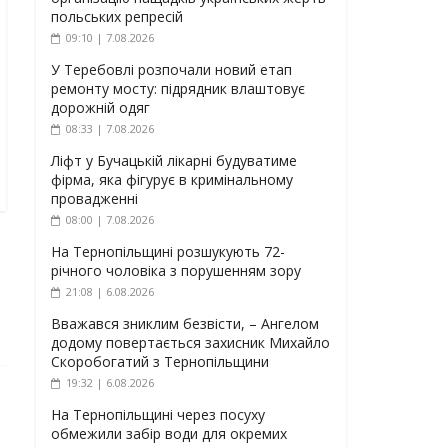
польських репресій
09:10 | 7.08.2026
У Теребовлі розпочали новий етап
ремонту мосту: підрядник влаштовує
дорожній одяг
08:33 | 7.08.2026
Ліфт у Бучацькій лікарні будуватиме
фірма, яка фігурує в кримінальному
провадженні
08:00 | 7.08.2026
На Тернопільщині розшукують 72-
річного чоловіка з порушенням зору
21:08 | 6.08.2026
Вважався зниклим безвісти, – Ангелом
додому повертається захисник Михайло
Скоробогатий з Тернопільщини
19:32 | 6.08.2026
На Тернопільщині через посуху
обмежили забір води для окремих