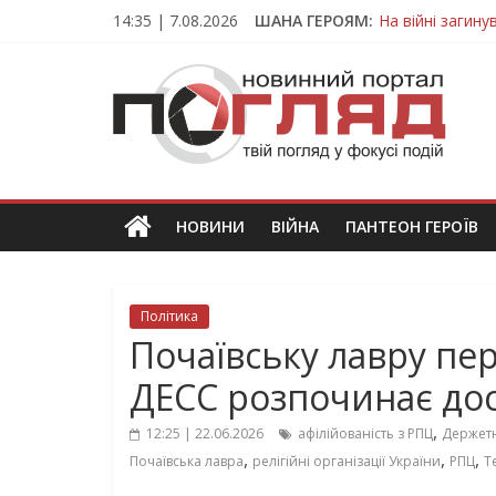
Skip
14:35 | 7.08.2026
ШАНА ГЕРОЯМ:
На війні загин
to
Тернопільщина
content
ПОГЛЯД
Захисник з Тер
Тернопільщина 
Вважався зник
Новини
Тернополя.
Тернопільські
новини
НОВИНИ
ВІЙНА
ПАНТЕОН ГЕРОЇВ
та
події
Політика
Почаївську лавру пере
ДЕСС розпочинає до
,
12:25 | 22.06.2026
афілійованість з РПЦ
Держет
,
,
,
Почаївська лавра
релігійні організації України
РПЦ
Т