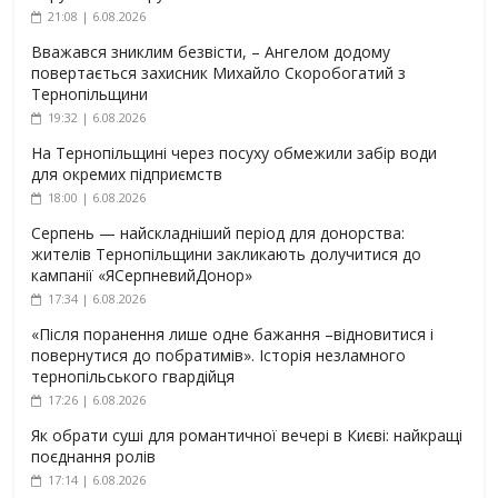
21:08 | 6.08.2026
Вважався зниклим безвісти, – Ангелом додому
повертається захисник Михайло Скоробогатий з
Тернопільщини
19:32 | 6.08.2026
На Тернопільщині через посуху обмежили забір води
для окремих підприємств
18:00 | 6.08.2026
Серпень — найскладніший період для донорства:
жителів Тернопільщини закликають долучитися до
кампанії «ЯСерпневийДонор»
17:34 | 6.08.2026
«Після поранення лише одне бажання –відновитися і
повернутися до побратимів». Історія незламного
тернопільського гвардійця
17:26 | 6.08.2026
Як обрати суші для романтичної вечері в Києві: найкращі
поєднання ролів
17:14 | 6.08.2026