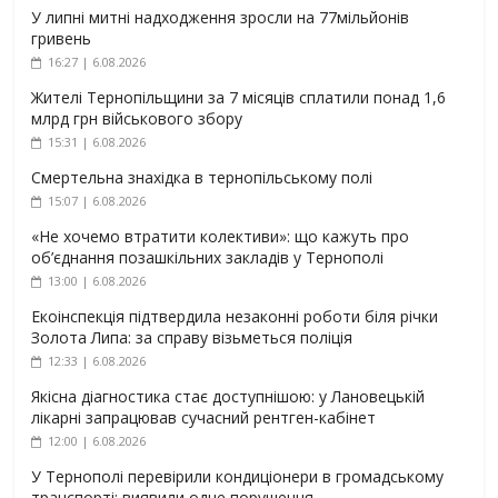
У липні митні надходження зросли на 77мільйонів
гривень
16:27 | 6.08.2026
Жителі Тернопільщини за 7 місяців сплатили понад 1,6
млрд грн військового збору
15:31 | 6.08.2026
Смертельна знахідка в тернопільському полі
15:07 | 6.08.2026
«Не хочемо втратити колективи»: що кажуть про
об’єднання позашкільних закладів у Тернополі
13:00 | 6.08.2026
Екоінспекція підтвердила незаконні роботи біля річки
Золота Липа: за справу візьметься поліція
12:33 | 6.08.2026
Якісна діагностика стає доступнішою: у Лановецькій
лікарні запрацював сучасний рентген-кабінет
12:00 | 6.08.2026
У Тернополі перевірили кондиціонери в громадському
транспорті: виявили одне порушення