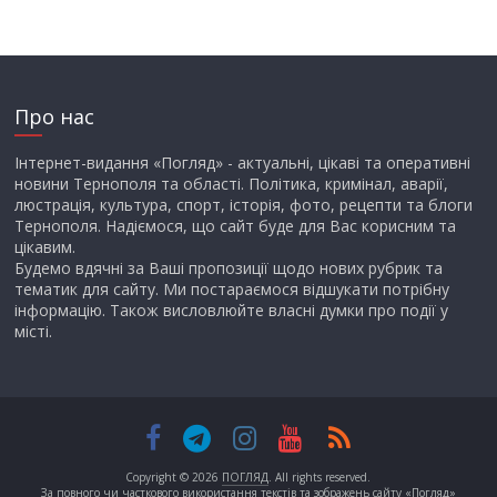
Про нас
Інтернет-видання «Погляд» - актуальні, цікаві та оперативні
новини Тернополя та області. Політика, кримінал, аварії,
люстрація, культура, спорт, історія, фото, рецепти та блоги
Тернополя. Надіємося, що сайт буде для Вас корисним та
цікавим.
Будемо вдячні за Ваші пропозиції щодо нових рубрик та
тематик для сайту. Ми постараємося відшукати потрібну
інформацію. Також висловлюйте власні думки про події у
місті.
Copyright © 2026
ПОГЛЯД
. All rights reserved.
За повного чи часткового використання текстів та зображень сайту «Погляд»