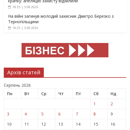
крапку: апеляцію захисту відхилили
18:35 | 5.08.2026
На війні загинув молодий захисник Дмитро Березко з
Тернопільщини
18:23 | 5.08.2026
Архів статей
Серпень 2026
Пн
Вт
Ср
Чт
Пт
Сб
Нд
1
2
3
4
5
6
7
8
9
10
11
12
13
14
15
16