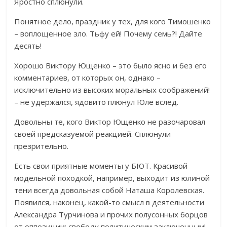
Яростно сплюнули.
Понятное дело, праздник у тех, для кого Тимошенко
– воплощенное зло. Тьфу ей! Почему семь?! Дайте
десять!
Хорошо Виктору Ющенко – это было ясно и без его
комментариев, от которых он, однако –
исключительно из высоких моральных соображений!
– не удержался, ядовито плюнул Юле вслед.
Довольны те, кого Виктор Ющенко не разочаровал
своей предсказуемой реакцией. Сплюнули
презрительно.
Есть свои приятные моменты у БЮТ. Красивой
модельной походкой, например, выходит из юлиной
тени всегда довольная собой Наташа Королевская.
Появился, наконец, какой-то смысл в деятельности
Александра Турчинова и прочих полусонных борцов
от оппозиции: свободу политическим заключенным!