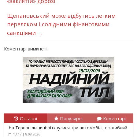
«заклятій» дорозі
Щепановський може відбутись легким
переляком і солідними фінансовими
санкціями
→
Коментарі вимкнені.
Останні
Популярні
Коментарі
На Тернопільщині: зіткнулися три автомобілі, є загиблий
13:17 | 8.08.2026