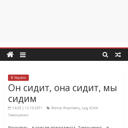
В Україні
Он сидит, она сидит, мы
сидим
,
,
14:03 | 12.10.2011
Віктор Янукович
суд
Юлія
Тимошенко
Янукович – в кресле президента, Тимошенко – в