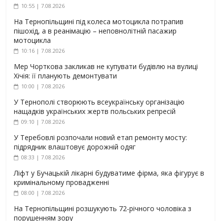
10:55 | 7.08.2026
На Тернопільщині під колеса мотоцикла потрапив
пішохід, а в реанімацію – неповнолітній пасажир
мотоцикла
10:16 | 7.08.2026
Мер Чорткова закликав не купувати будівлю на вулиці
Хічія: її планують демонтувати
10:00 | 7.08.2026
У Тернополі створюють всеукраїнську організацію
нащадків українських жертв польських репресій
09:10 | 7.08.2026
У Теребовлі розпочали новий етап ремонту мосту:
підрядник влаштовує дорожній одяг
08:33 | 7.08.2026
Ліфт у Бучацькій лікарні будуватиме фірма, яка фігурує в
кримінальному провадженні
08:00 | 7.08.2026
На Тернопільщині розшукують 72-річного чоловіка з
порушенням зору