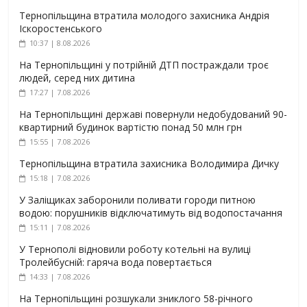
Тернопільщина втратила молодого захисника Андрія
Іскоростенського
10:37 | 8.08.2026
На Тернопільщині у потрійній ДТП постраждали троє
людей, серед них дитина
17:27 | 7.08.2026
На Тернопільщині державі повернули недобудований 90-
квартирний будинок вартістю понад 50 млн грн
15:55 | 7.08.2026
Тернопільщина втратила захисника Володимира Дичку
15:18 | 7.08.2026
У Заліщиках заборонили поливати городи питною
водою: порушників відключатимуть від водопостачання
15:11 | 7.08.2026
У Тернополі відновили роботу котельні на вулиці
Тролейбусній: гаряча вода повертається
14:33 | 7.08.2026
На Тернопільщині розшукали зниклого 58-річного