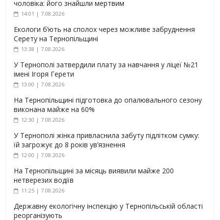
чоловіка: його знайшли мертвим
14:01 | 7.08.2026
Екологи б’ють на сполох через можливе забруднення
Серету на Тернопільщині
13:38 | 7.08.2026
У Тернополі затвердили плату за навчання у ліцеї №21
імені Ігоря Герети
13:00 | 7.08.2026
На Тернопільщині підготовка до опалювального сезону
виконана майже на 60%
12:30 | 7.08.2026
У Тернополі жінка привласнила забуту підлітком сумку:
їй загрожує до 8 років ув’язнення
12:00 | 7.08.2026
На Тернопільщині за місяць виявили майже 200
нетверезих водіїв
11:25 | 7.08.2026
Державну екологічну інспекцію у Тернопільській області
реорганізують