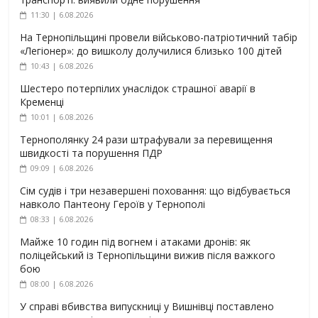
11:30 | 6.08.2026
На Тернопільщині провели військово-патріотичний табір
«Легіонер»: до вишколу долучилися близько 100 дітей
10:43 | 6.08.2026
Шестеро потерпілих унаслідок страшної аварії в
Кременці
10:01 | 6.08.2026
Тернополянку 24 рази штрафували за перевищення
швидкості та порушення ПДР
09:09 | 6.08.2026
Сім судів і три незавершені поховання: що відбувається
навколо Пантеону Героїв у Тернополі
08:33 | 6.08.2026
Майже 10 годин під вогнем і атаками дронів: як
поліцейський із Тернопільщини вижив після важкого
бою
08:00 | 6.08.2026
У справі вбивства випускниці у Вишнівці поставлено