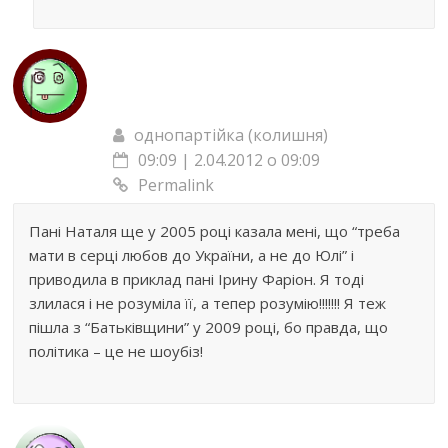
однопартійка (колишня)
09:09 | 2.04.2012 о 09:09
Permalink
Пані Наталя ще у 2005 році казала мені, що “треба
мати в серці любов до України, а не до Юлі” і
приводила в приклад пані Ірину Фаріон. Я тоді
злилася і не розуміла її, а тепер розумію!!!!!!! Я теж
пішла з “Батьківщини” у 2009 році, бо правда, що
політика – це не шоубіз!