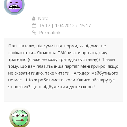
Nata
15:17 | 1.04.2012 о 15:17
Permalink
Пані Наталю, від суми і від тюрми, як відомо, не
зарікаються… Як можна ТАК писати про людську
трагедію (я вже не кажу трагедію суспільну)? Тільки
тому, що вам платить інша партія? Мені прикро, якщо
не сказати гидко, таке читати… А “Удар” майбутнього
не має… Що ж робитимете, коли Кличко збанкрутує,
як політик? Це ж відбудеться дуже скоро!!!