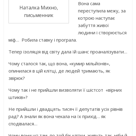
Вона сама
Наталка Михно,
переступила межу, за
письменник
котрою наступає
забуття живої
людини і створюється
міф… Робила ставку і програла.
Тепер ізоляція від світу дала їй шанс проаналізувати…
Чому сталося так, що вона, «кумир мільйонів»,
опинилася в цій клітці, де людей тримають, як
звірюк?
Чому так і не прийшли визволяти її шістсот «вірних
штиків»?
Не прийшли і двадцять тисяч її депутатів усіх рівнів
рад? А знали як вона чекала на їх прихід… як
сподівалася…
Чому вони усі там, по той бік клітки, живуть так, ніби й