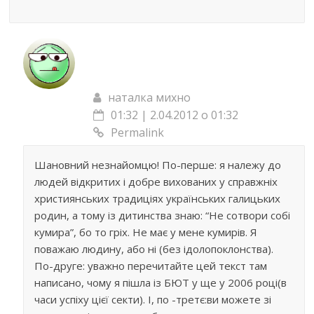
наталка михно
01:32 | 2.04.2012 о 01:32
Permalink
Шановний незнайомцю! По-перше: я належу до
людей відкритих і добре вихованих у справжніх
християнських традиціях українських галицьких
родин, а тому із дитинства знаю: “Не сотвори собі
кумира”, бо то гріх. Не має у мене кумирів. Я
поважаю людину, або ні (без ідолопоклонства).
По-друге: уважно перечитайте цей текст там
написано, чому я пішла із БЮТ у ще у 2006 році(в
часи успіху цієї секти). І, по -третє:ви можете зі