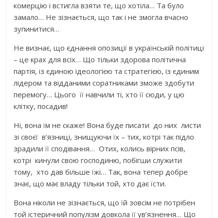
комерцію і встигла взяти те, що хотіла… Та було
замало… Не зізнається, що так і не змогла вчасно
зупинитися…
Не визнає, що єднання опозиції в українській політиці
– це крах для всіх… Що тільки здорова політична
партія, із єдиною ідеологією та стратегією, із єдиним
лідером та відданими соратниками зможе здобути
перемогу… Цього її навчили ті, хто її сюди, у цю
клітку, посадив!
Ні, вона їм не скаже! Вона буде писати до них листи
зі своєї в’язниці, знищуючи їх – тих, котрі так підло
зрадили її сподівання… Отих, колись вірних псів,
котрі кинули свою господиню, побігши служити
тому, хто дав більше їжі… Так, вона тепер добре
знає, що має владу тільки той, хто дає їсти.
Вона ніколи не зізнається, що їй зовсім не потрібен
той істеричний популізм довкола її ув’язнення… Що