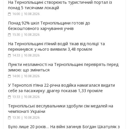
На Тернопільщині створюють туристичний портал із
понад 5 тисячами локацій
16:00 | 10.08.2026
Понад 92% шкіл Тернопільщини готові до
безкоштовного харчування учнів
15:30 | 10.08.2026
На Тернопільщині п’яний водій тікав від поліції та
перекинувся: у нього виявили 3,48 проміле
14:33 | 10.08.2026
Пункти незламності на Тернопільщині перевірять перед
зимою: що зміниться
14:00 | 10.08.2026
У Тернополі п’яна 22-річна водійка намагалася видати
себе за пасажирку: драгер показав 1,33 проміле
13:33 | 10.08.2026
Тернопільські веслувальники здобули сім медалей на
чемпіонаті України
13:30 | 10.08.2026
Було лише 20 років… На війні загинув Богдан Шкатуляк з