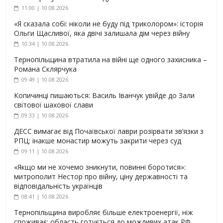
11:00 | 10.08.2026
«Я сказала собі: ніколи не буду під триколором»: історія
Ольги Щасливої, яка двічі залишала дім через війну
10:34 | 10.08.2026
Тернопільщина втратила на війні ще одного захисника –
Романа Склярчука
09:49 | 10.08.2026
Копичинці пишаються: Василь Іванчук увійде до Зали
світової шахової слави
09:33 | 10.08.2026
ДЕСС вимагає від Почаївської лаври розірвати зв’язки з
РПЦ: інакше монастир можуть закрити через суд
09:11 | 10.08.2026
«Якщо ми не хочемо зникнути, повинні боротися»:
митрополит Нестор про війну, ціну державності та
відповідальність українців
08:41 | 10.08.2026
Тернопільщина виробляє більше електроенергії, ніж
споживає: область готується до можливих атак РФ