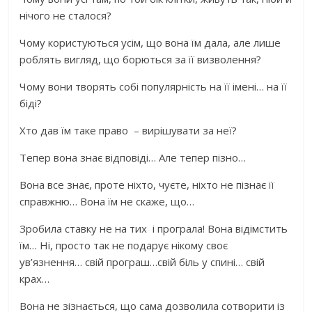
нічого не сталося?
Чому користуються усім, що вона їм дала, але лише
роблять вигляд, що борються за її визволення?
Чому вони творять собі популярність на її імені… на її
біді?
Хто дав їм таке право – вирішувати за неї?
Тепер вона знає відповіді… Але тепер пізно…
Вона все знає, проте ніхто, чуєте, ніхто не пізнає її
справжню… Вона їм не скаже, що…
Зробила ставку не на тих і програла! Вона відімстить
їм… Ні, просто так не подарує нікому своє
ув’язнення… свій програш…свій біль у спині… свій
крах…
Вона не зізнається, що сама дозволила сотворити із