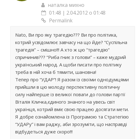
наталка михно
01:48 | 2.04.2012 о 01:48
Permalink
Nato, Ви про яку трагедію??? Ви про політика,
котрий усвідомлює завчасу на що йде? “Суспільна
трагедія” – смішно!!! А хто ж цю “трагедію”
спричинив??? “Риба гниє з голови” – каже мудрий
український народ. А щоби писати про політику
треба в ній хоча б тямити, шановна!
Тепер про “УДАР”! Я разом із своїми однодумцями
прийшли в цю молоду перспективну політичну
силу найперше із великої поваги до голови партії
Віталія Кличка,єдиного знаного на увесь світ
українця, котрий вміє свою працею досягати мети.
Я добре ознайомлена із Програмою та Стратегією
“УДАРу” і вам раджу, аби зрозуміти, що насправді
відбудеться дуже скоро!!!