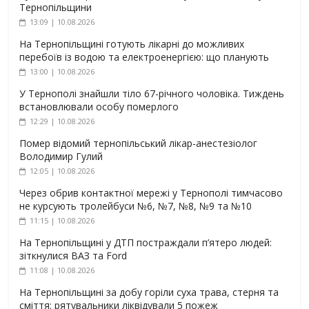
Тернопільщини
13:09 | 10.08.2026
На Тернопільщині готують лікарні до можливих
перебоїв із водою та електроенергією: що планують
13:00 | 10.08.2026
У Тернополі знайшли тіло 67-річного чоловіка. Тиждень
встановлювали особу померлого
12:29 | 10.08.2026
Помер відомий тернопільський лікар-анестезіолог
Володимир Гулий
12:05 | 10.08.2026
Через обрив контактної мережі у Тернополі тимчасово
не курсують тролейбуси №6, №7, №8, №9 та №10
11:15 | 10.08.2026
На Тернопільщині у ДТП постраждали п’ятеро людей:
зіткнулися ВАЗ та Ford
11:08 | 10.08.2026
На Тернопільщині за добу горіли суха трава, стерня та
сміття: рятувальники ліквідували 5 пожеж