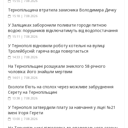
15:55 | 7.08.2026
Тернопільщина втратила захисника Володимира Дичку
15:18 | 7.08.2026
У Заліщиках заборонили поливати городи питною
водою: порушників відключатимуть від водопостачання
15:11 | 7.08.2026
У Тернополі відновили роботу котельні на вулиці
Тролейбусній: гаряча вода повертається
14:33 | 7.08.2026
На Тернопільщині розшукали зниклого 58-річного
чоловіка: його знайшли мертвим
14:01 | 7.08.2026
Екологи б’ють на сполох через можливе забруднення
Серету на Тернопільщині
13:38 | 7.08.2026
У Тернополі затвердили плату за навчання у ліцеї №21
імені Ігоря Герети
13:00 | 7.08.2026
На Тернопільщині підготовка до опалювального сезону