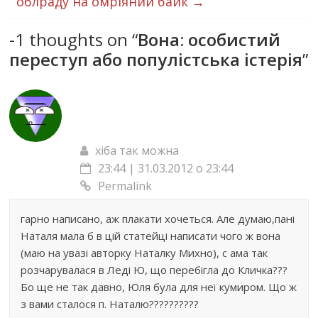
облраду на омріяний байк
→
-1 thoughts on “
Вона: особистий
переступ або популістська істерія
”
хіба так можна
23:44 | 31.03.2012 о 23:44
Permalink
гарно написано, аж плакати хочеться. Але думаю,пані
Наталя мала б в цій статейці написати чого ж вона
(маю на увазі авторку Наталку Михно), с ама так
розчарувалася в Леді Ю, що перебігла до Кличка???
Бо ще не так давно, Юля була для неї кумиром. Що ж
з вами сталося п. Наталю??????????