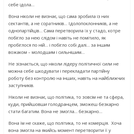
себе ідола…
Вона ніколи не визнає, що сама зробила із них
сектантів, а не соратників… Ідолопоклонників, а не
однопартійців… Сама перетворила їх у стадо, котре
побігло за нею слідом і навіть не помітило, як
пробіглося по ній… і побігло собі далі… за іншим
вожаком – молодшим і сильнішим…
Не зізнається, що ніколи лідеру політичної сили не
можна себе шкодувати і перекладати партійну
роботу без контролю на інших, навіть на найближчих
заступників.
Ніколи не визнає, що політика, то зовсім не та сфера,
куди, прийшовши голодранцем, зможеш безкарно
стати багатим. Вона не змогла… безкарно…
Вона їм не скаже, що політика, то не комерція. Хоча
вона змогла на якийсь момент перетворити її у