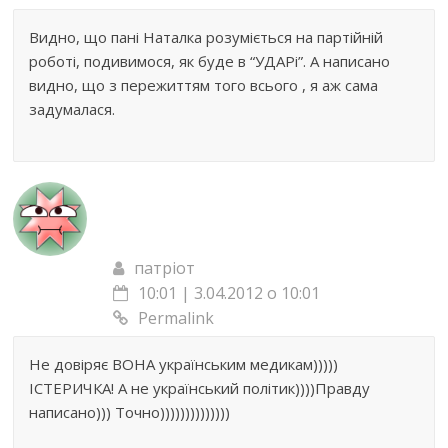
Видно, що пані Наталка розуміється на партійній
роботі, подивимося, як буде в “УДАРі”. А написано
видно, що з пережиттям того всього , я аж сама
задумалася.
патріот
10:01 | 3.04.2012 о 10:01
Permalink
Не довіряє ВОНА українським медикам)))))
ІСТЕРИЧКА! А не український політик))))Правду
написано))) Точно))))))))))))))