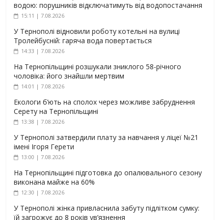
водою: порушників відключатимуть від водопостачання
15:11 | 7.08.2026
У Тернополі відновили роботу котельні на вулиці
Тролейбусній: гаряча вода повертається
14:33 | 7.08.2026
На Тернопільщині розшукали зниклого 58-річного
чоловіка: його знайшли мертвим
14:01 | 7.08.2026
Екологи б’ють на сполох через можливе забруднення
Серету на Тернопільщині
13:38 | 7.08.2026
У Тернополі затвердили плату за навчання у ліцеї №21
імені Ігоря Герети
13:00 | 7.08.2026
На Тернопільщині підготовка до опалювального сезону
виконана майже на 60%
12:30 | 7.08.2026
У Тернополі жінка привласнила забуту підлітком сумку:
їй загрожує до 8 років ув’язнення