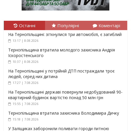
Останні
Популярні
Коментарі
На Тернопільщині: зіткнулися три автомобілі, є загиблий
13:17 | 8.08.2026
Тернопільщина втратила молодого захисника Андрія
Іскоростенського
10:37 | 8.08.2026
На Тернопільщині у потрійній ДТП постраждали троє
людей, серед них дитина
17:27 | 7.08.2026
На Тернопільщині державі повернули недобудований 90-
квартирний будинок вартістю понад 50 млн грн
15:55 | 7.08.2026
Тернопільщина втратила захисника Володимира Дичку
15:18 | 7.08.2026
У Заліщиках заборонили поливати городи питною