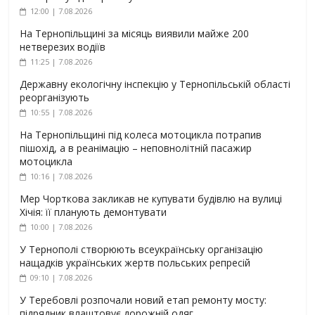
12:00 | 7.08.2026
На Тернопільщині за місяць виявили майже 200
нетверезих водіїв
11:25 | 7.08.2026
Державну екологічну інспекцію у Тернопільській області
реорганізують
10:55 | 7.08.2026
На Тернопільщині під колеса мотоцикла потрапив
пішохід, а в реанімацію – неповнолітній пасажир
мотоцикла
10:16 | 7.08.2026
Мер Чорткова закликав не купувати будівлю на вулиці
Хічія: її планують демонтувати
10:00 | 7.08.2026
У Тернополі створюють всеукраїнську організацію
нащадків українських жертв польських репресій
09:10 | 7.08.2026
У Теребовлі розпочали новий етап ремонту мосту:
підрядник влаштовує дорожній одяг