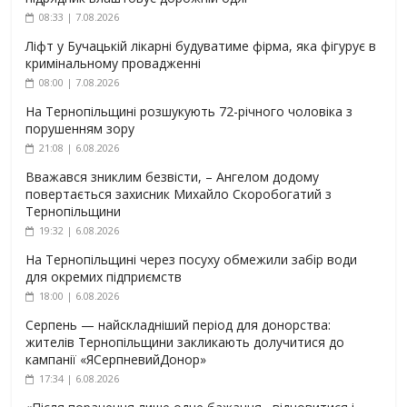
08:33 | 7.08.2026
Ліфт у Бучацькій лікарні будуватиме фірма, яка фігурує в
кримінальному провадженні
08:00 | 7.08.2026
На Тернопільщині розшукують 72-річного чоловіка з
порушенням зору
21:08 | 6.08.2026
Вважався зниклим безвісти, – Ангелом додому
повертається захисник Михайло Скоробогатий з
Тернопільщини
19:32 | 6.08.2026
На Тернопільщині через посуху обмежили забір води
для окремих підприємств
18:00 | 6.08.2026
Серпень — найскладніший період для донорства:
жителів Тернопільщини закликають долучитися до
кампанії «ЯСерпневийДонор»
17:34 | 6.08.2026