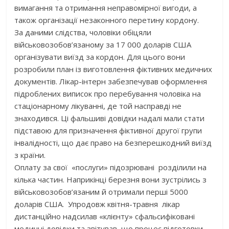
вимагання та отримання неправомірної вигоди, а
також організації незаконного перетину кордону.
За даними слідства, чоловіки обіцяли
військовозобов’язаному за 17 000 доларів США
організувати виїзд за кордон. Для цього вони
розробили план із виготовлення фіктивних медичних
документів. Лікар-інтерн забезпечував оформлення
підроблених виписок про перебування чоловіка на
стаціонарному лікуванні, де той насправді не
знаходився. Ці фальшиві довідки надалі мали стати
підставою для призначення фіктивної другої групи
інвалідності, що дає право на безперешкодний виїзд
з країни.
Оплату за свої «послуги» підозрювані розділили на
кілька частин. Наприкінці березня вони зустрілись з
військовозобов’язаним й отримали перші 5000
доларів США. Упродовж квітня-травня лікар
дистанційно надсилав «клієнту» сфальсифіковані
медичні довідки та звітував, що процес підготовки