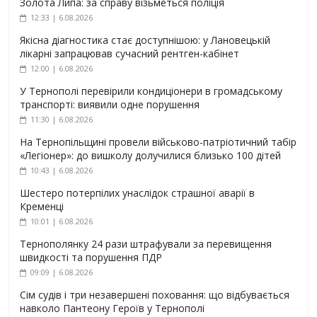
Золота Липа: за справу візьметься поліція
12:33 | 6.08.2026
Якісна діагностика стає доступнішою: у Лановецькій
лікарні запрацював сучасний рентген-кабінет
12:00 | 6.08.2026
У Тернополі перевірили кондиціонери в громадському
транспорті: виявили одне порушення
11:30 | 6.08.2026
На Тернопільщині провели військово-патріотичний табір
«Легіонер»: до вишколу долучилися близько 100 дітей
10:43 | 6.08.2026
Шестеро потерпілих унаслідок страшної аварії в
Кременці
10:01 | 6.08.2026
Тернополянку 24 рази штрафували за перевищення
швидкості та порушення ПДР
09:09 | 6.08.2026
Сім судів і три незавершені поховання: що відбувається
навколо Пантеону Героїв у Тернополі