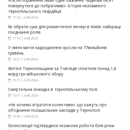
«Після поранення лише одне бажання –відновитися і
повернутися до побратимів». Історія незламного
тернопільського гвардійця
17:26 | 6.08.2026
Як обрати суші для романтичної вечері в Києві: найкращі
поєднання ролів
17:14 | 6.08.2026
У липні митні надходження зросли на 77мільйонів
гривень
16:27 | 6.08.2026
Жителі Тернопільщини за 7 місяців сплатили понад 1,6
млрд грн військового збору
15:31 | 6.08.2026
Смертельна знахідка в тернопільському полі
15:07 | 6.08.2026
«Не хочемо втратити колективи»: що кажуть про
об’єднання позашкільних закладів у Тернополі
13:00 | 6.08.2026
Екоінспекція підтвердила незаконні роботи біля річки