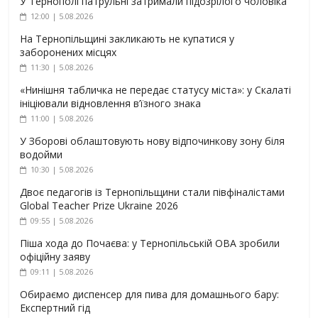
У Тернополі патрульні затримали підозрілого чоловіка
12:00 | 5.08.2026
На Тернопільщині закликають не купатися у
заборонених місцях
11:30 | 5.08.2026
«Нинішня табличка не передає статусу міста»: у Скалаті
ініціювали відновлення в’їзного знака
11:00 | 5.08.2026
У Зборові облаштовують нову відпочинкову зону біля
водойми
10:30 | 5.08.2026
Двоє педагогів із Тернопільщини стали півфіналістами
Global Teacher Prize Ukraine 2026
09:55 | 5.08.2026
Піша хода до Почаєва: у Тернопільській ОВА зробили
офіційну заяву
09:11 | 5.08.2026
Обираємо диспенсер для пива для домашнього бару:
Експертний гід