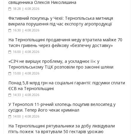
священника Олексія Николишина
18:28 | 4.08.2026
Фіктивний покупець у Чехії: Тернопільська митниця
викрила порушення під час експорту агропродукції
16:30 | 4.08.2026
На Тернопільщині продавчиня меду втратила майже 70
тисяч гривень через фейкову «безпечну доставку»
16:00 | 4.08.2026
«СЗЧ не вирішує проблему, а ускладнює її»: у
Тернопільському ТЦК розповіли про законні шляхи
15:00 | 4.08.2026
Понад 5,8 млрд грн на соціальні гарантії: підсумки сплати
ЄСВ на Тернопільщині
14:33 | 4.08.2026
У Тернополі 11-річний хлопець поцупив велосипед у
сусідки. Тепер його чекає кримінал
14:00 | 4.08.2026
На Тернопільщині рятувальники за добу ліквідували
п’ять пожеж та врятували 50 гектарів урожаю