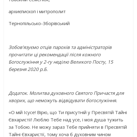
архиєпископ і митрополит
Тернопільсько-Зборівський
Зобов’язуємо отців парохів та адміністраторів
прочитати ці рекомендації після кожного
Богослужіння у 2-гу неділю Великого Посту, 15
березня 2020 р.Б.
Додаток.
Молитва духовного Святого Причастя для
хворих, що неможуть відвідувати богослужіння.
«О мій Ісусе! Вірю, що Ти присутній у Пресвятій Тайні
Євхаристії! Люблю Тебе над усе, і моя душа тужить
за Тобою. Не можу зараз Тебе прийняти в Пресвятій
Тайні Євхаристії, тому хоча б духовним чином