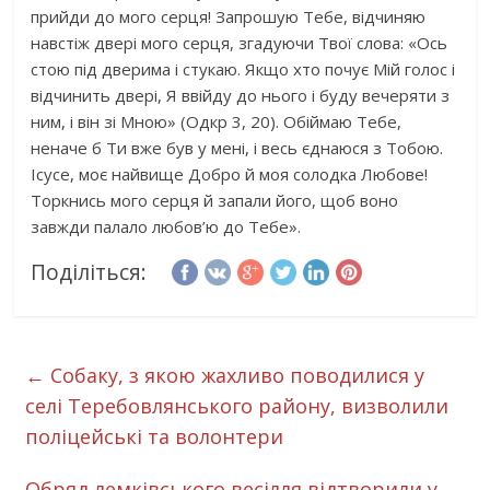
прийди до мого серця! Запрошую Тебе, відчиняю
навстіж двері мого серця, згадуючи Твої слова: «Ось
стою під дверима і стукаю. Якщо хто почує Мій голос і
відчинить двері, Я ввійду до нього і буду вечеряти з
ним, і він зі Мною» (Одкр 3, 20). Обіймаю Тебе,
неначе б Ти вже був у мені, і весь єднаюся з Тобою.
Ісусе, моє найвище Добро й моя солодка Любове!
Торкнись мого серця й запали його, щоб воно
завжди палало любов’ю до Тебе».
Поділіться:
←
Собаку, з якою жахливо поводилися у
селі Теребовлянського району, визволили
поліцейські та волонтери
Обряд лемківського весілля відтворили у