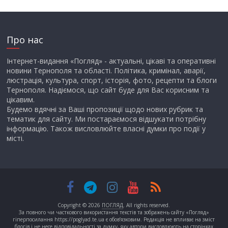
Про нас
Інтернет-видання «Погляд» - актуальні, цікаві та оперативні
новини Тернополя та області. Політика, кримінал, аварії,
люстрація, культура, спорт, історія, фото, рецепти та блоги
Тернополя. Надіємося, що сайт буде для Вас корисним та
цікавим.
Будемо вдячні за Ваші пропозиції щодо нових рубрик та
тематик для сайту. Ми постараємося відшукати потрібну
інформацію. Також висловлюйте власні думки про події у
місті.
Copyright © 2026
ПОГЛЯД
. All rights reserved.
За повного чи часткового використання текстів та зображень сайту «Погляд»
гіперпосилання https://poglyad.te.ua є обов’язковим. Редакція не впливає на зміст
блогів і не несе відповідальності за думку, яку автори висловлюють на сторінках