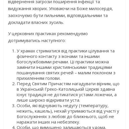
відвернення загрози поширення інфекції та
видужання хворих. Уповаючи на Боже милосердя,
заохочуємо бути пильними, відповідальними та
докладати власних зусиль.
У церковних практиках рекомендуємо
дотримуватись наступного:
У храмах стриматися від практики цілування та
фізичного контакту з іконами та іншими
богослужбовими речами. Ці практики можна
замінити іншими християнськими традиціями
пошанування святих речей – малим поклоном з
прихиленням голови.
Перед Святим Причастям нагадувати вірним, що
в Українській Греко-Католицькій Церкві здавна
існує традиція не дотикатися устами ложечки, а
лише широко відкривати уста.
Особи, які відчувають недугу (температуру,
нежить, кашель), нехай утримаються від участі у
Богослужіннях з любові до ближнього, щоб не
наражати інших на небезпеку.
Особи, що вимушено залишаються удома,