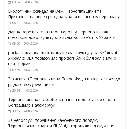
08:54 | 5.08.2026
Екологічний скандал на межі Тернопільщини та
Прикарпаття: через річку насипали незаконну переправу
08:44 | 5.08.2026
Дарця Веретюк: «Пантеон Героїв у Тернополі став
початком нової культури військової пам’яті в Україні»
08:00 | 5.08.2026
росія атакувала логістичну інфраструктуру на Київщині:
Укрзалізниця повідомила про загиблих біля залізничної
платформи
07:59 | 5.08.2026
Захисник з Тернопільщини Петро Федів повертається до
рідного дому «на щиті»
20:28 | 4.08.2026
Тернопільщина в скорботі: на щиті повертається воїн
Володимир Паламарчук
19:17 | 4.08.2026
За непослух і порушення канонічного порядку:
Тернопільська єпархія ПЦУ відсторонили від служіння