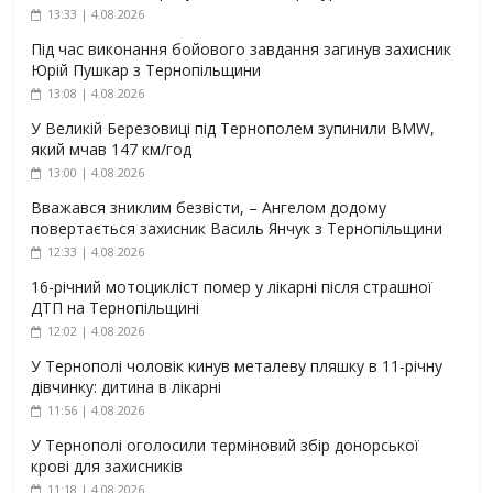
13:33 | 4.08.2026
Під час виконання бойового завдання загинув захисник
Юрій Пушкар з Тернопільщини
13:08 | 4.08.2026
У Великій Березовиці під Тернополем зупинили BMW,
який мчав 147 км/год
13:00 | 4.08.2026
Вважався зниклим безвісти, – Ангелом додому
повертається захисник Василь Янчук з Тернопільщини
12:33 | 4.08.2026
16-річний мотоцикліст помер у лікарні після страшної
ДТП на Тернопільщині
12:02 | 4.08.2026
У Тернополі чоловік кинув металеву пляшку в 11-річну
дівчинку: дитина в лікарні
11:56 | 4.08.2026
У Тернополі оголосили терміновий збір донорської
крові для захисників
11:18 | 4.08.2026