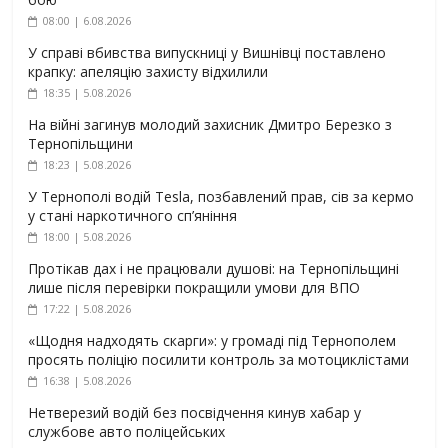
08:00 | 6.08.2026
У справі вбивства випускниці у Вишнівці поставлено
крапку: апеляцію захисту відхилили
18:35 | 5.08.2026
На війні загинув молодий захисник Дмитро Березко з
Тернопільщини
18:23 | 5.08.2026
У Тернополі водій Tesla, позбавлений прав, сів за кермо
у стані наркотичного сп’яніння
18:00 | 5.08.2026
Протікав дах і не працювали душові: на Тернопільщині
лише після перевірки покращили умови для ВПО
17:22 | 5.08.2026
«Щодня надходять скарги»: у громаді під Тернополем
просять поліцію посилити контроль за мотоциклістами
16:38 | 5.08.2026
Нетверезий водій без посвідчення кинув хабар у
службове авто поліцейських