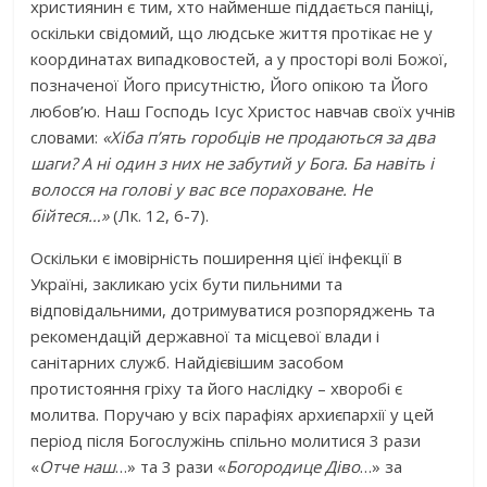
християнин є тим, хто найменше піддається паніці,
оскільки свідомий, що людське життя протікає не у
координатах випадковостей, а у просторі волі Божої,
позначеної Його присутністю, Його опікою та Його
любов’ю. Наш Господь Ісус Христос навчав своїх учнів
словами:
«Хіба п’ять горобців не продаються за два
шаги? А ні один з них не забутий у Бога. Ба навіть і
волосся на голові у вас все пораховане. Не
бійтеся…»
(Лк. 12, 6-7).
Оскільки є імовірність поширення цієї інфекції в
Україні, закликаю усіх бути пильними та
відповідальними, дотримуватися розпоряджень та
рекомендацій державної та місцевої влади і
санітарних служб. Найдієвішим засобом
протистояння гріху та його наслідку – хворобі є
молитва. Поручаю у всіх парафіях архиєпархії у цей
період після Богослужінь спільно молитися 3 рази
«
Отче наш
…» та 3 рази «
Богородице Діво
…» за