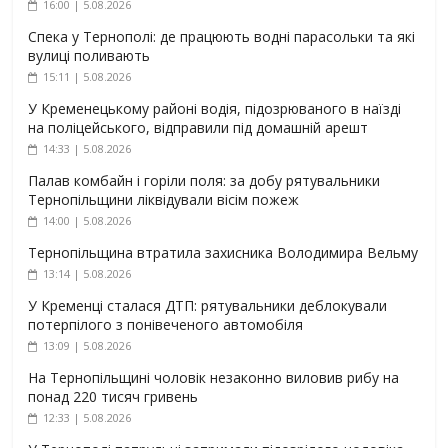
16:00 | 5.08.2026
Спека у Тернополі: де працюють водні парасольки та які
вулиці поливають
15:11 | 5.08.2026
У Кременецькому районі водія, підозрюваного в наїзді
на поліцейського, відправили під домашній арешт
14:33 | 5.08.2026
Палав комбайн і горіли поля: за добу рятувальники
Тернопільщини ліквідували вісім пожеж
14:00 | 5.08.2026
Тернопільщина втратила захисника Володимира Вельму
13:14 | 5.08.2026
У Кременці сталася ДТП: рятувальники деблокували
потерпілого з понівеченого автомобіля
13:09 | 5.08.2026
На Тернопільщині чоловік незаконно виловив рибу на
понад 220 тисяч гривень
12:33 | 5.08.2026