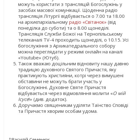
можуть користати з трансляцій Богослужінь у
засобах масової комунікації. Щоденна радіо
трансляція Літургії відбувається о 7.00 та 18.00
на архиєпархіальному
радіо «Світанок»
(від
понеділка до суботи) та о 8.00 щонеділі.
Трансляція Служби Божої на Тернопільському
телеканалі ТV-4 проходить щонеділі, о 10.15. Усі
богослужіння з Архикатедрального собору
можна переглядати у режимі онлайн на каналі
«Youtube» (Ютуб).
Також вважаю доцільним відновиту нашу давню
традицію духовного Святого Причастя, яку
практикують християни, котрі через вимушені
обставини не можуть брати участь у
Богослужінні. Духовне Святе Причастя
відбувається через відмовляння молити «
О мій
Ісусе
!» (див. додаток).
Доручаємо священикам уділяти Таїнство Сповіді
та Причастя хворим особам удома.
†Василій Семенюк,