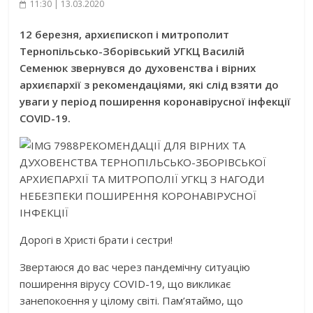
11:30 | 13.03.2020
12 березня, архиєпископ і митрополит
Тернопільсько-Зборівський УГКЦ Василій
Семенюк звернувся до духовенства і вірних
архиєпархії з рекомендаціями, які слід взяти до
уваги у період поширення коронавірусної інфекції
COVID-19.
РЕКОМЕНДАЦІЇ ДЛЯ ВІРНИХ ТА
ДУХОВЕНСТВА ТЕРНОПІЛЬСЬКО-ЗБОРІВСЬКОЇ
АРХИЄПАРХІЇ ТА МИТРОПОЛІЇ УГКЦ З НАГОДИ
НЕБЕЗПЕКИ ПОШИРЕННЯ КОРОНАВІРУСНОЇ
ІНФЕКЦІЇ
Дорогі в Христі брати і сестри!
Звертаюся до вас через пандемічну ситуацію
поширення вірусу COVID-19, що викликає
занепокоєння у цілому світі. Пам’ятаймо, що