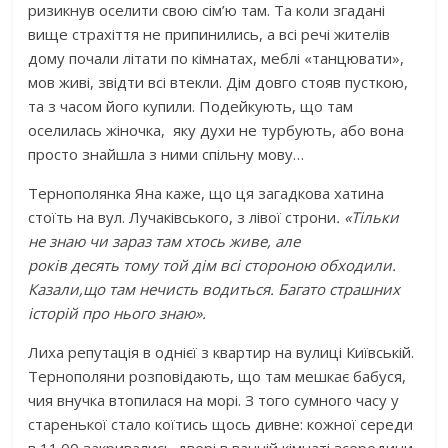
ризикнув оселити свою сім’ю там. Та коли згадані
вище страхіття не припинились, а всі речі жителів
дому почали літати по кімнатах, меблі «танцювати»,
мов живі, звідти всі втекли. Дім довго стояв пусткою,
та з часом його купили. Подейкують, що там
оселилась жіночка, яку духи не турбують, або вона
просто знайшла з ними спільну мову…
Тернополянка Яна каже, що ця загадкова хатина
стоїть на вул. Лучаківського, з лівої строни
.
«
Тільки
не
знаю
ч
и зараз там хтось живе, але
років
десять
тому той дім всі стороною обходили.
Казали
,
що там нечисть водиться. Багато страшних
історій про нього знаю
».
Лиха репутація в однієї з квартир на вулиці Київській.
Тернополяни розповідають, що там мешкає бабуся,
чия внучка втопилася на морі. З того сумного часу у
старенької стало коїтись щось дивне: кожної середи