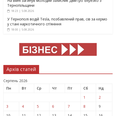
На війні загинув молодий захисник Дмитро Березко з
Тернопільщини
18:23 | 5.08.2026
У Тернополі водій Tesla, позбавлений прав, сів за кермо
у стані наркотичного сп’яніння
18:00 | 5.08.2026
Архів статей
Серпень 2026
Пн
Вт
Ср
Чт
Пт
Сб
Нд
1
2
3
4
5
6
7
8
9
10
11
12
13
14
15
16