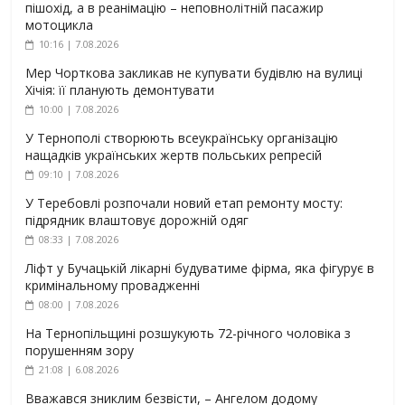
пішохід, а в реанімацію – неповнолітній пасажир
мотоцикла
10:16 | 7.08.2026
Мер Чорткова закликав не купувати будівлю на вулиці
Хічія: її планують демонтувати
10:00 | 7.08.2026
У Тернополі створюють всеукраїнську організацію
нащадків українських жертв польських репресій
09:10 | 7.08.2026
У Теребовлі розпочали новий етап ремонту мосту:
підрядник влаштовує дорожній одяг
08:33 | 7.08.2026
Ліфт у Бучацькій лікарні будуватиме фірма, яка фігурує в
кримінальному провадженні
08:00 | 7.08.2026
На Тернопільщині розшукують 72-річного чоловіка з
порушенням зору
21:08 | 6.08.2026
Вважався зниклим безвісти, – Ангелом додому