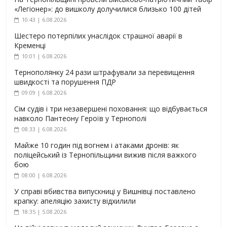
«Легіонер»: до вишколу долучилися близько 100 дітей
10:43 | 6.08.2026
Шестеро потерпілих унаслідок страшної аварії в
Кременці
10:01 | 6.08.2026
Тернополянку 24 рази штрафували за перевищення
швидкості та порушення ПДР
09:09 | 6.08.2026
Сім судів і три незавершені поховання: що відбувається
навколо Пантеону Героїв у Тернополі
08:33 | 6.08.2026
Майже 10 годин під вогнем і атаками дронів: як
поліцейський із Тернопільщини вижив після важкого
бою
08:00 | 6.08.2026
У справі вбивства випускниці у Вишнівці поставлено
крапку: апеляцію захисту відхилили
18:35 | 5.08.2026