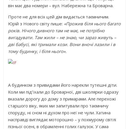
він має два номери – вул. Набережна та Броварна.
Проте не для всіх цей дім видається таємничим.
Юрій з Нового світу пише:
«Прожив біля нього багато
років. Нічого дивного там не має, не потрібно
вигадувати. Там жили – не знаю, чи зараз живуть –
дві бабусі, які тримали кози. Вони вночі лазили і в
тому будинку, і біля нього».
А будинком з привидами його нарекли тутешні діти.
Коли ми під’їхали до Броварної, дві школярки одразу
вказали дорогу до дому з примарами. Але перехожі
старшого віку, яких ми запитували про таємничу
споруду, ні сном ні духом про неї не чули. Хатина
насправді виглядає моторошно – у похмурому світлі
пізньої осені, в обрамленні голих галузок. У сама