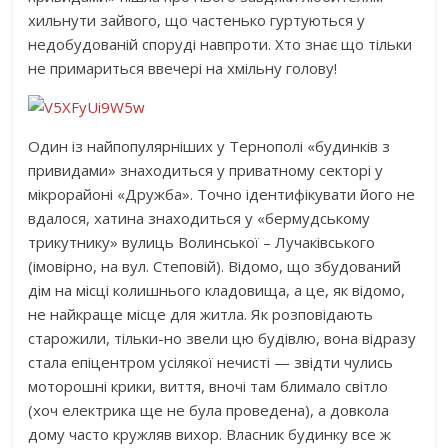
хильнути зайвого, що частенько гуртуються у
недобудованій споруді навпроти. Хто знає що тільки
не примариться ввечері на хмільну голову!
Один із найпопулярніших у Тернополі «будинків з
привидами» знаходиться у приватному секторі у
мікрорайоні «Дружба». Точно ідентифікувати його не
вдалося, хатина знаходиться у «бермудському
трикутнику» вулиць Волинської – Лучаківського
(імовірно, на вул. Степовій). Відомо, що збудований
дім на місці колишнього кладовища, а це, як відомо,
не найкраще місце для житла. Як розповідають
старожили, тільки-но звели цю будівлю, вона відразу
стала епіцентром усілякої нечисті — звідти чулись
моторошні крики, виття, вночі там блимало світло
(хоч електрика ще не була проведена), а довкола
дому часто кружляв вихор. Власник будинку все ж