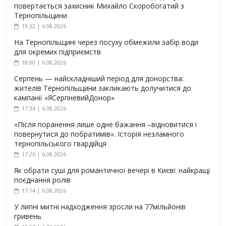
повертається захисник Михайло Скоробогатий з
Тернопільщини
19:32 | 6.08.2026
На Тернопільщині через посуху обмежили забір води
для окремих підприємств
18:00 | 6.08.2026
Серпень — найскладніший період для донорства:
жителів Тернопільщини закликають долучитися до
кампанії «ЯСерпневийДонор»
17:34 | 6.08.2026
«Після поранення лише одне бажання –відновитися і
повернутися до побратимів». Історія незламного
тернопільського гвардійця
17:26 | 6.08.2026
Як обрати суші для романтичної вечері в Києві: найкращі
поєднання ролів
17:14 | 6.08.2026
У липні митні надходження зросли на 77мільйонів
гривень