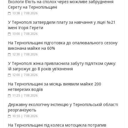
Екологи б’ють на сполох через можливе забруднення
Серету на Тернопільщині
13:38 | 7.08.2026
У Тернополі затвердили плату за навчання у ліцеї №21
імені Ігоря Герети
13:00 | 7.08.2026
На Тернопільщині підготовка до опалювального сезону
виконана майже на 60%
12:30 | 7.08.2026
У Тернополі жінка привласнила забуту підлітком сумку:
їй загрожує до 8 років ув’язнення
12:00 | 7.08.2026
На Тернопільщині за місяць виявили майже 200
нетверезих водіїв
11:25 | 7.08.2026
Державну екологічну інспекцію у Тернопільській області
реорганізують
10:55 | 7.08.2026
На Тернопільщині під колеса мотоцикла потрапив