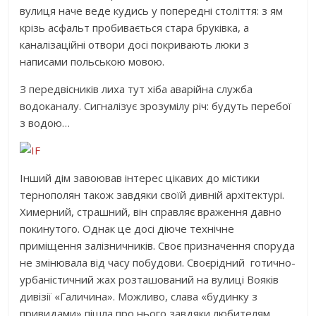
вулиця наче веде кудись у попередні століття: з ям
крізь асфальт пробивається стара бруківка, а
каналізаційні отвори досі покривають люки з
написами польською мовою.
З передвісників лиха тут хіба аварійна служба
водоканалу. Сигналізує зрозумілу річ: будуть перебої
з водою…
Інший дім завоював інтерес цікавих до містики
тернополян також завдяки своїй дивній архітектурі.
Химерний, страшний, він справляє враження давно
покинутого. Однак це досі діюче технічне
приміщення залізничників. Своє призначення споруда
не змінювала від часу побудови. Своєрідний готично-
урбаністичний жах розташований на вулиці Вояків
дивізії «Галичина». Можливо, слава «будинку з
привидами» пішла про нього завдяки любителям