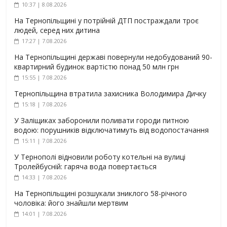
10:37 | 8.08.2026
На Тернопільщині у потрійній ДТП постраждали троє
людей, серед них дитина
17:27 | 7.08.2026
На Тернопільщині державі повернули недобудований 90-
квартирний будинок вартістю понад 50 млн грн
15:55 | 7.08.2026
Тернопільщина втратила захисника Володимира Дичку
15:18 | 7.08.2026
У Заліщиках заборонили поливати городи питною
водою: порушників відключатимуть від водопостачання
15:11 | 7.08.2026
У Тернополі відновили роботу котельні на вулиці
Тролейбусній: гаряча вода повертається
14:33 | 7.08.2026
На Тернопільщині розшукали зниклого 58-річного
чоловіка: його знайшли мертвим
14:01 | 7.08.2026