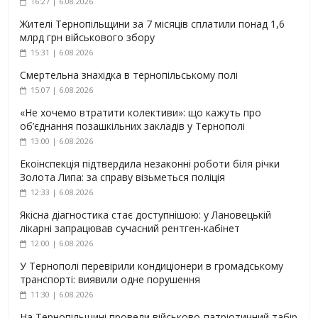
16:27 | 6.08.2026
Жителі Тернопільщини за 7 місяців сплатили понад 1,6
млрд грн військового збору
15:31 | 6.08.2026
Смертельна знахідка в тернопільському полі
15:07 | 6.08.2026
«Не хочемо втратити колективи»: що кажуть про
об’єднання позашкільних закладів у Тернополі
13:00 | 6.08.2026
Екоінспекція підтвердила незаконні роботи біля річки
Золота Липа: за справу візьметься поліція
12:33 | 6.08.2026
Якісна діагностика стає доступнішою: у Лановецькій
лікарні запрацював сучасний рентген-кабінет
12:00 | 6.08.2026
У Тернополі перевірили кондиціонери в громадському
транспорті: виявили одне порушення
11:30 | 6.08.2026
На Тернопільщині провели військово-патріотичний табір