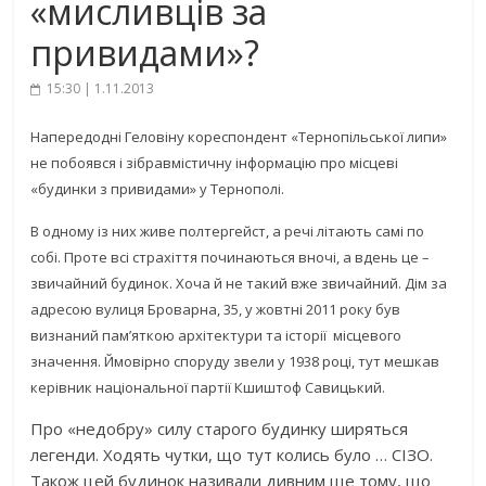
«мисливців за
привидами»?
15:30 | 1.11.2013
Напередодні Геловіну кореспондент «Тернопільської липи»
не побоявся і зібравмістичну інформацію про місцеві
«будинки з привидами» у Тернополі.
В одному із них живе полтергейст, а речі літають самі по
собі. Проте всі страхіття починаються вночі, а вдень це –
звичайний будинок. Хоча й не такий вже звичайний. Дім за
адресою вулиця Броварна, 35, у жовтні 2011 року був
визнаний пам’яткою архітектури та історії місцевого
значення. Ймовірно споруду звели у 1938 році, тут мешкав
керівник національної партії Кшиштоф Савицький.
Про «недобру» силу старого будинку ширяться
легенди. Ходять чутки, що тут колись було … СІЗО.
Також цей будинок називали дивним ще тому, що