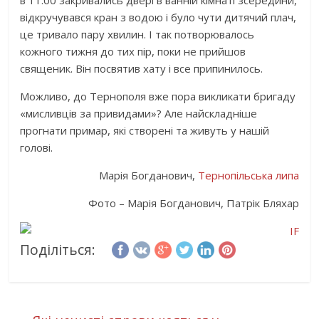
в 11.00 закривались двері в ванній кімнаті зсередини,
відкручувався кран з водою і було чути дитячий плач,
це тривало пару хвилин. І так потворювалось
кожного тижня до тих пір, поки не прийшов
священик. Він посвятив хату і все припинилось.
Можливо, до Тернополя вже пора викликати бригаду
«мисливців за привидами»? Але найскладніше
прогнати примар, які створені та живуть у нашій
голові.
Марія Богданович,
Тернопільська липа
Фото – Марія Богданович, Патрік Бляхар
Поділіться: