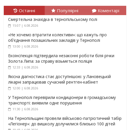
Останні
Популярні
Коментарі
Смертельна знахідка в тернопільському полі
15:07 | 6.08.2026
«Не хочемо втратити колективи»: що кажуть про
об’єднання позашкільних закладів у Тернополі
13:00 | 6.08.2026
Екоінспекція підтвердила незаконні роботи біля річки
Золота Липа: за справу візьметься поліція
12:33 | 6.08.2026
Якісна діагностика стає доступнішою: у Лановецькій
лікарні запрацював сучасний рентген-кабінет
12:00 | 6.08.2026
У Тернополі перевірили кондиціонери в громадському
транспорті: виявили одне порушення
11:30 | 6.08.2026
На Тернопільщині провели військово-патріотичний табір
«Легіонер»: до вишколу долучилися близько 100 дітей
10:43 | 6.08.2026