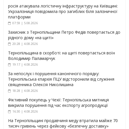
росія атакувала логістичну інфраструктуру на Київщині:
Укрзалізниця повідомила про загиблих біля залізничної
платформи
07:59 | 5.08.2026
Захисник з Тернопільщини Петро Федів повертається до
рідного дому «на щиті»
20:28 | 4.08.2026
Тернопільщина в скорботі: на щиті повертається воїн
Володимир Паламарчук
19:17 | 4.08.2026
За непослух і порушення канонічного порядку:
Тернопільська єпархія ПЦУ відсторонили від служіння
священника Олексія Николишина
18:28 | 4.08.2026
Фіктивний покупець у Чехії: Тернопільська митниця
викрила порушення під час експорту агропродукції
16:30 | 4.08.2026
На Тернопільщині продавчиня меду втратила майже 70
тисяч гривень через фейкову «безпечну доставку»