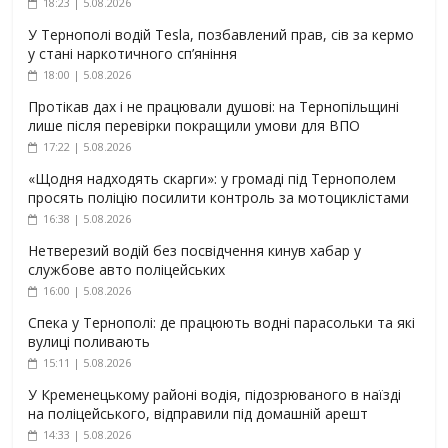
18:23 | 5.08.2026
У Тернополі водій Tesla, позбавлений прав, сів за кермо
у стані наркотичного сп’яніння
18:00 | 5.08.2026
Протікав дах і не працювали душові: на Тернопільщині
лише після перевірки покращили умови для ВПО
17:22 | 5.08.2026
«Щодня надходять скарги»: у громаді під Тернополем
просять поліцію посилити контроль за мотоциклістами
16:38 | 5.08.2026
Нетверезий водій без посвідчення кинув хабар у
службове авто поліцейських
16:00 | 5.08.2026
Спека у Тернополі: де працюють водні парасольки та які
вулиці поливають
15:11 | 5.08.2026
У Кременецькому районі водія, підозрюваного в наїзді
на поліцейського, відправили під домашній арешт
14:33 | 5.08.2026