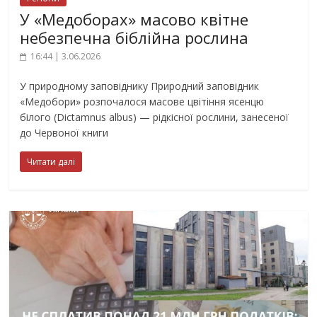
У «Медоборах» масово квітне
небезпечна біблійна рослина
16:44 | 3.06.2026
У природному заповіднику Природний заповідник
«Медобори» розпочалося масове цвітіння ясенцю
білого (Dictamnus albus) — рідкісної рослини, занесеної
до Червоної книги
Читати далі