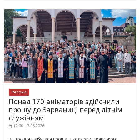
Регіони
Понад 170 аніматорів здійснили
прощу до Зарваниці перед літнім
служінням
17:00 | 3.06.2026
30 травня відбулася проща Школи християнського