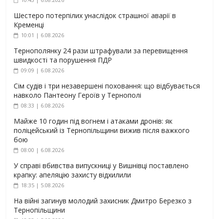
Шестеро потерпілих унаслідок страшної аварії в
Кременці
10:01 | 6.08.2026
Тернополянку 24 рази штрафували за перевищення
швидкості та порушення ПДР
09:09 | 6.08.2026
Сім судів і три незавершені поховання: що відбувається
навколо Пантеону Героїв у Тернополі
08:33 | 6.08.2026
Майже 10 годин під вогнем і атаками дронів: як
поліцейський із Тернопільщини вижив після важкого
бою
08:00 | 6.08.2026
У справі вбивства випускниці у Вишнівці поставлено
крапку: апеляцію захисту відхилили
18:35 | 5.08.2026
На війні загинув молодий захисник Дмитро Березко з
Тернопільщини