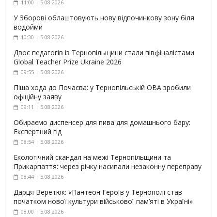
11:00 | 5.08.2026
У Зборові облаштовують нову відпочинкову зону біля
водойми
10:30 | 5.08.2026
Двоє педагогів із Тернопільщини стали півфіналістами
Global Teacher Prize Ukraine 2026
09:55 | 5.08.2026
Піша хода до Почаєва: у Тернопільській ОВА зробили
офіційну заяву
09:11 | 5.08.2026
Обираємо диспенсер для пива для домашнього бару:
Експертний гід
08:54 | 5.08.2026
Екологічний скандал на межі Тернопільщини та
Прикарпаття: через річку насипали незаконну переправу
08:44 | 5.08.2026
Дарця Веретюк: «Пантеон Героїв у Тернополі став
початком нової культури військової пам’яті в Україні»
08:00 | 5.08.2026