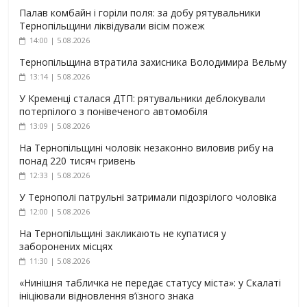
Палав комбайн і горіли поля: за добу рятувальники
Тернопільщини ліквідували вісім пожеж
14:00 | 5.08.2026
Тернопільщина втратила захисника Володимира Вельму
13:14 | 5.08.2026
У Кременці сталася ДТП: рятувальники деблокували
потерпілого з понівеченого автомобіля
13:09 | 5.08.2026
На Тернопільщині чоловік незаконно виловив рибу на
понад 220 тисяч гривень
12:33 | 5.08.2026
У Тернополі патрульні затримали підозрілого чоловіка
12:00 | 5.08.2026
На Тернопільщині закликають не купатися у
заборонених місцях
11:30 | 5.08.2026
«Нинішня табличка не передає статусу міста»: у Скалаті
ініціювали відновлення в’їзного знака