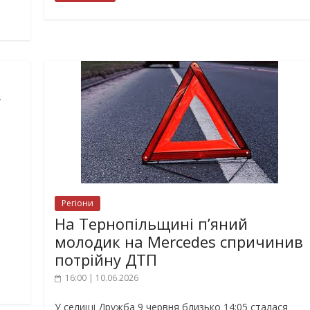
у
Регіони
На Тернопільщині п’яний
молодик на Mercedes спричинив
потрійну ДТП
16:00 | 10.06.2026
У селищі Дружба 9 червня близько 14:05 сталася