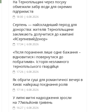
На Тернопільщині через посуху
обмежили забір води для окремих
підприємств
18:00 | 6.08.2026
Серпень — найскладніший період для
донорства: жителів Тернопільщини
закликають долучитися до кампанії
«ЯСерпневийДонор»
17:34 | 6.08.2026
«Після поранення лише одне бажання –
відновитися і повернутися до
побратимів». Історія незламного
тернопільського гвардійця
17:26 | 6.08.2026
Як обрати суші для романтичної вечері в
Києві: найкращі поєднання ролів
17:14 | 6.08.2026
У липні митні надходження зросли
на 77мільйонів гривень
16:27 | 6.08.2026