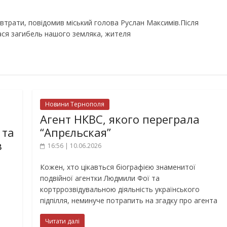
втрати, повідомив міський голова Руслан Максимів.Після
лася загибель нашого земляка, жителя
Новини Тернополя
Агент НКВС, якого переграла
 та
“Апрєльская”
в
16:56 | 10.06.2026
Кожен, хто цікавться біографією знаменитої
подвійної агентки Людмили Фої та
кортррозвідувальною діяльність українського
і
підпілля, неминуче потрапить на згадку про агента
Читати далі