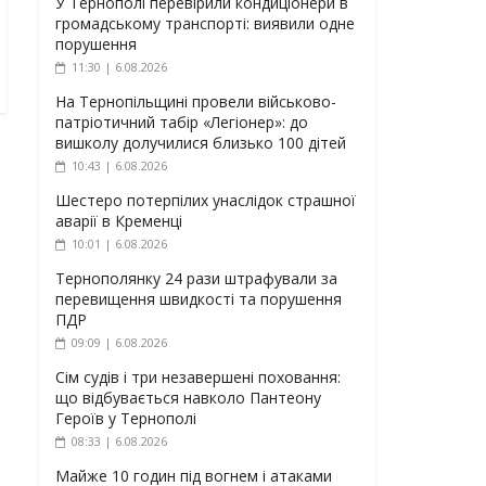
У Тернополі перевірили кондиціонери в
громадському транспорті: виявили одне
порушення
11:30 | 6.08.2026
На Тернопільщині провели військово-
патріотичний табір «Легіонер»: до
вишколу долучилися близько 100 дітей
10:43 | 6.08.2026
Шестеро потерпілих унаслідок страшної
аварії в Кременці
10:01 | 6.08.2026
Тернополянку 24 рази штрафували за
перевищення швидкості та порушення
ПДР
09:09 | 6.08.2026
Сім судів і три незавершені поховання:
що відбувається навколо Пантеону
Героїв у Тернополі
08:33 | 6.08.2026
Майже 10 годин під вогнем і атаками