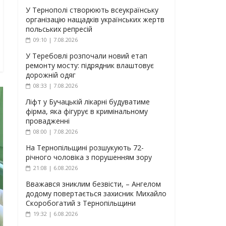
У Тернополі створюють всеукраїнську
організацію нащадків українських жертв
польських репресій
09:10 | 7.08.2026
У Теребовлі розпочали новий етап
ремонту мосту: підрядник влаштовує
дорожній одяг
08:33 | 7.08.2026
Ліфт у Бучацькій лікарні будуватиме
фірма, яка фігурує в кримінальному
провадженні
08:00 | 7.08.2026
На Тернопільщині розшукують 72-
річного чоловіка з порушенням зору
21:08 | 6.08.2026
Вважався зниклим безвісти, – Ангелом
додому повертається захисник Михайло
Скоробогатий з Тернопільщини
19:32 | 6.08.2026