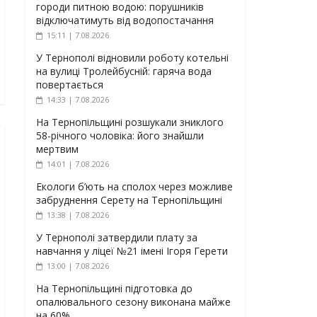
городи питною водою: порушників
відключатимуть від водопостачання
15:11 | 7.08.2026
У Тернополі відновили роботу котельні
на вулиці Тролейбусній: гаряча вода
повертається
14:33 | 7.08.2026
На Тернопільщині розшукали зниклого
58-річного чоловіка: його знайшли
мертвим
14:01 | 7.08.2026
Екологи б’ють на сполох через можливе
забруднення Серету на Тернопільщині
13:38 | 7.08.2026
У Тернополі затвердили плату за
навчання у ліцеї №21 імені Ігоря Герети
13:00 | 7.08.2026
На Тернопільщині підготовка до
опалювального сезону виконана майже
на 60%