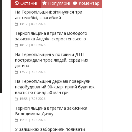
Останні
Популярні
Коментарі
На Тернопільщині: зіткнулися три
автомобілі, є загиблий
13:17 | 8.08.2026
Тернопільщина втратила молодого
захисника Андрія Іскоростенського
10:37 | 8.08.2026
На Тернопільщині у потрійній ДТП
постраждали троє людей, серед них
дитина
17:27 | 7.08.2026
На Тернопільщині державі повернули
недобудований 90-квартирний будинок
вартістю понад 50 млн грн
15:55 | 7.08.2026
Тернопільщина втратила захисника
Володимира Дичку
15:18 | 7.08.2026
У Заліщиках заборонили поливати