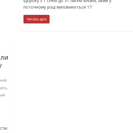
щороку з 1 січня до 31 липня юнаки, яким у
поточному році виповнюється 17
Читати далі
или
у
ений
,
щею
ний
істю