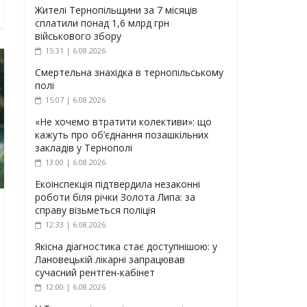
Жителі Тернопільщини за 7 місяців
сплатили понад 1,6 млрд грн
військового збору
15:31 | 6.08.2026
Смертельна знахідка в тернопільському
полі
15:07 | 6.08.2026
«Не хочемо втратити колективи»: що
кажуть про об’єднання позашкільних
закладів у Тернополі
13:00 | 6.08.2026
Екоінспекція підтвердила незаконні
роботи біля річки Золота Липа: за
справу візьметься поліція
12:33 | 6.08.2026
Якісна діагностика стає доступнішою: у
Лановецькій лікарні запрацював
сучасний рентген-кабінет
12:00 | 6.08.2026