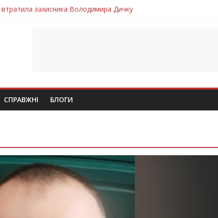
 втратила захисника Володимира Дичку
лим безвісти, – Ангелом додому повертається захисник Михайло
ув молодий захисник Дмитро Березко з Тернопільщини
 втратила захисника Володимира Вельму
втратила молодого захисника Андрія Іскоростенського
СПРАВЖНІ
БЛОГИ