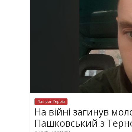
Пантеон Героїв
На війні загинув мол
Пашковський з Тер