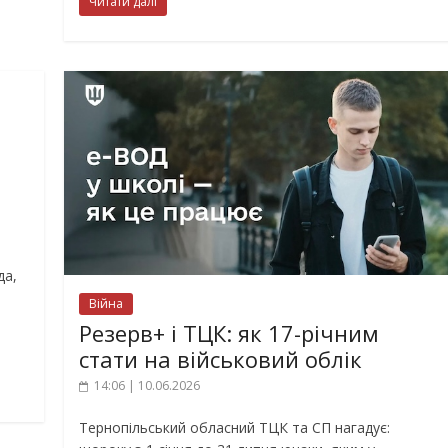
Читати далі
да,
Війна
Резерв+ і ТЦК: як 17-річним
стати на військовий облік
14:06 | 10.06.2026
Тернопільський обласний ТЦК та СП нагадує: