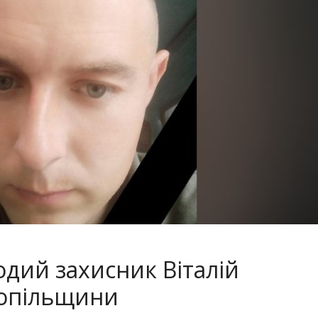
одий захисник Віталій
нопільщини