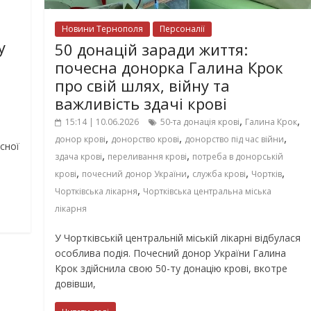
Новини Тернополя
Персоналії
у
50 донацій заради життя:
почесна донорка Галина Крок
про свій шлях, війну та
важливість здачі крові
,
,
15:14 | 10.06.2026
50-та донація крові
Галина Крок
,
,
,
донор крові
донорство крові
донорство під час війни
сної
,
,
здача крові
переливання крові
потреба в донорській
,
,
,
,
крові
почесний донор України
служба крові
Чортків
,
Чортківська лікарня
Чортківська центральна міська
лікарня
У Чортківській центральній міській лікарні відбулася
особлива подія. Почесний донор України Галина
Крок здійснила свою 50-ту донацію крові, вкотре
довівши,