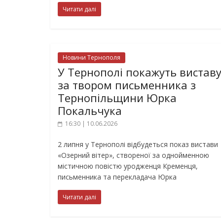
Читати далі
Новини Тернополя
У Тернополі покажуть вистав
за твором письменника з
Тернопільщини Юрка
Покальчука
16:30 | 10.06.2026
2 липня у Тернополі відбудеться показ вистави
«Озерний вітер», створеної за однойменною
містичною повістю уродженця Кременця,
письменника та перекладача Юрка
Читати далі