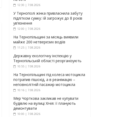
12:30 | 7.08.2026
У Тернополі жінка привласнила забуту
підлітком сумку: їй загрожує до 8 років
ув’язнення
12:00 | 7.08.2026
На Тернопільщині за місяць виявили
майже 200 нетверезих водіїв
11:25 | 7.08.2026
Державну екологічну інспекцію у
Тернопільській області реорганізують
10:55 | 7.08.2026
На Тернопільщині під колеса мотоцикла
потрапив пішохід, а в реанімацію –
неповнолітній пасажир мотоцикла
10:16 | 7.08.2026
Мер Чорткова закликав не купувати
будівлю на вулиці Хічія: її планують
демонтувати
10:00 | 7.08.2026