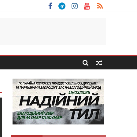
 Скоробогатий з Тернопільщини