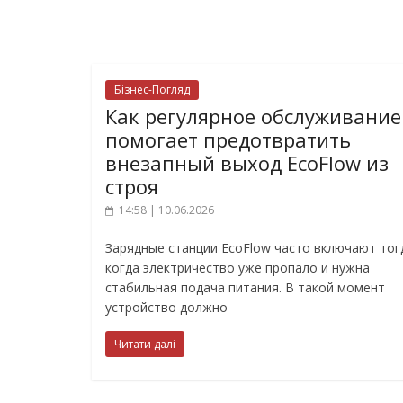
Бізнес-Погляд
Как регулярное обслуживание
помогает предотвратить
внезапный выход EcoFlow из
строя
14:58 | 10.06.2026
Зарядные станции EcoFlow часто включают тог
когда электричество уже пропало и нужна
стабильная подача питания. В такой момент
устройство должно
Читати далі