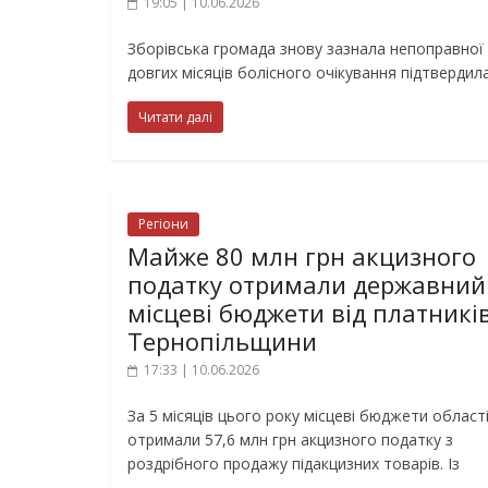
19:05 | 10.06.2026
Зборівська громада знову зазнала непоправної 
довгих місяців болісного очікування підтверди
Читати далі
Регіони
Майже 80 млн грн акцизного
податку отримали державний
місцеві бюджети від платникі
Тернопільщини
17:33 | 10.06.2026
За 5 місяців цього року місцеві бюджети област
отримали 57,6 млн грн акцизного податку з
роздрібного продажу підакцизних товарів. Із