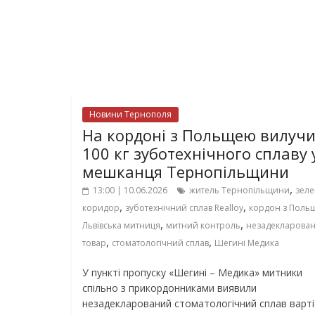
Новини Тернополя
На кордоні з Польщею вилуч
100 кг зуботехнічного сплаву 
мешканця Тернопільщини
,
13:00 | 10.06.2026
житель Тернопільщини
зел
,
,
коридор
зуботехнічний сплав Realloy
кордон з Поль
,
,
Львівська митниця
митний контроль
незадекларова
,
,
товар
стоматологічний сплав
Шегині Медика
У пункті пропуску «Шегині – Медика» митники
спільно з прикордонниками виявили
незадекларований стоматологічний сплав варт