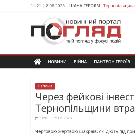
Skip
14:21 | 8.08.2026
ШАНА ГЕРОЯМ:
Тернопільщина
to
Вважався зник
content
ПОГЛЯД
На війні загин
Тернопільщина
Тернопільщина 
Новини
Тернополя.
Тернопільські
новини
НОВИНИ
ВІЙНА
ПАНТЕОН ГЕРОЇВ
та
події
Регіони
Через фейкові інвест
Тернопільщини втра
10:01 | 15.06.2026
Черговою жертвою шахраїв, які діють під пр