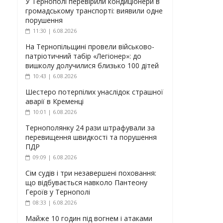
У Тернополі перевірили кондиціонери в
громадському транспорті: виявили одне
порушення
11:30 | 6.08.2026
На Тернопільщині провели військово-
патріотичний табір «Легіонер»: до
вишколу долучилися близько 100 дітей
10:43 | 6.08.2026
Шестеро потерпілих унаслідок страшної
аварії в Кременці
10:01 | 6.08.2026
Тернополянку 24 рази штрафували за
перевищення швидкості та порушення
ПДР
09:09 | 6.08.2026
Сім судів і три незавершені поховання:
що відбувається навколо Пантеону
Героїв у Тернополі
08:33 | 6.08.2026
Майже 10 годин під вогнем і атаками