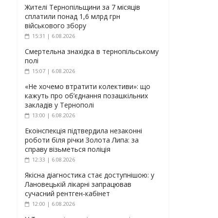
Жителі Тернопільщини за 7 місяців
сплатили понад 1,6 млрд грн
військового збору
15:31 | 6.08.2026
Смертельна знахідка в тернопільському
полі
15:07 | 6.08.2026
«Не хочемо втратити колективи»: що
кажуть про об’єднання позашкільних
закладів у Тернополі
13:00 | 6.08.2026
Екоінспекція підтвердила незаконні
роботи біля річки Золота Липа: за
справу візьметься поліція
12:33 | 6.08.2026
Якісна діагностика стає доступнішою: у
Лановецькій лікарні запрацював
сучасний рентген-кабінет
12:00 | 6.08.2026