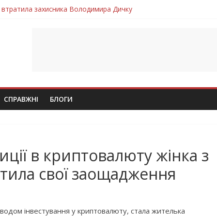
 втратила захисника Володимира Дичку
лим безвісти, – Ангелом додому повертається захисник Михайло
ув молодий захисник Дмитро Березко з Тернопільщини
 втратила захисника Володимира Вельму
втратила молодого захисника Андрія Іскоростенського
СПРАВЖНІ
БЛОГИ
иції в криптовалюту жінка з
тила свої заощадження
иводом інвестування у криптовалюту, стала жителька