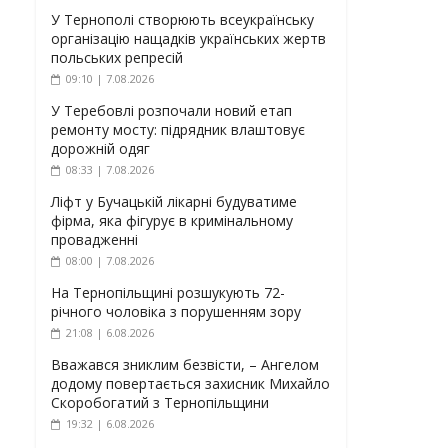
У Тернополі створюють всеукраїнську
організацію нащадків українських жертв
польських репресій
09:10 | 7.08.2026
У Теребовлі розпочали новий етап
ремонту мосту: підрядник влаштовує
дорожній одяг
08:33 | 7.08.2026
Ліфт у Бучацькій лікарні будуватиме
фірма, яка фігурує в кримінальному
провадженні
08:00 | 7.08.2026
На Тернопільщині розшукують 72-
річного чоловіка з порушенням зору
21:08 | 6.08.2026
Вважався зниклим безвісти, – Ангелом
додому повертається захисник Михайло
Скоробогатий з Тернопільщини
19:32 | 6.08.2026