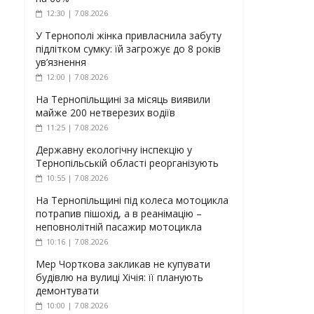
12:30 | 7.08.2026
У Тернополі жінка привласнила забуту
підлітком сумку: їй загрожує до 8 років
ув’язнення
12:00 | 7.08.2026
На Тернопільщині за місяць виявили
майже 200 нетверезих водіїв
11:25 | 7.08.2026
Державну екологічну інспекцію у
Тернопільській області реорганізують
10:55 | 7.08.2026
На Тернопільщині під колеса мотоцикла
потрапив пішохід, а в реанімацію –
неповнолітній пасажир мотоцикла
10:16 | 7.08.2026
Мер Чорткова закликав не купувати
будівлю на вулиці Хічія: її планують
демонтувати
10:00 | 7.08.2026