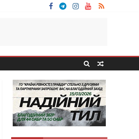
 Скоробогатий з Тернопільщини