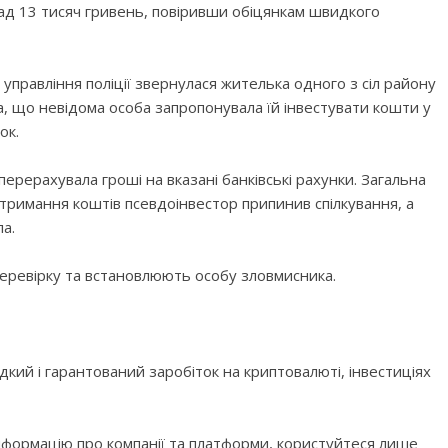
ад 13 тисяч гривень, повіривши обіцянкам швидкого
управління поліції звернулася жителька одного з сіл району
, що невідома особа запропонувала їй інвестувати кошти у
ок.
ерерахувала гроші на вказані банківські рахунки. Загальна
 отримання коштів псевдоінвестор припинив спілкування, а
а.
еревірку та встановлюють особу зловмисника.
кий і гарантований заробіток на криптовалюті, інвестиціях
нформацію про компанії та платформи, користуйтеся лише