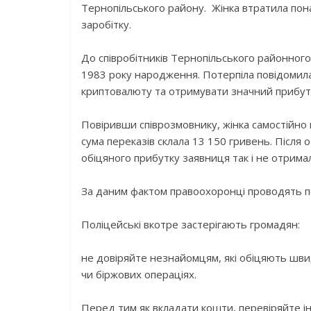
Тернопільського району. Жінка втратила пон
заробітку.
До співробітників Тернопільського районного 
1983 року народження. Потерпіла повідомила
криптовалюту та отримувати значний прибут
Повіривши співрозмовнику, жінка самостійно п
сума переказів склала 13 150 гривень. Після
обіцяного прибутку заявниця так і не отримал
За даним фактом правоохоронці проводять п
Поліцейські вкотре застерігають громадян:
не довіряйте незнайомцям, які обіцяють швид
чи біржових операціях.
Перед тим як вкладати кошти, перевіряйте і