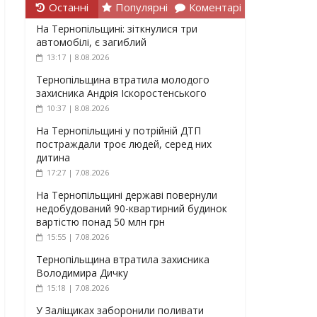
Останні
Популярні
Коментарі
На Тернопільщині: зіткнулися три
автомобілі, є загиблий
13:17 | 8.08.2026
Тернопільщина втратила молодого
захисника Андрія Іскоростенського
10:37 | 8.08.2026
На Тернопільщині у потрійній ДТП
постраждали троє людей, серед них
дитина
17:27 | 7.08.2026
На Тернопільщині державі повернули
недобудований 90-квартирний будинок
вартістю понад 50 млн грн
15:55 | 7.08.2026
Тернопільщина втратила захисника
Володимира Дичку
15:18 | 7.08.2026
У Заліщиках заборонили поливати