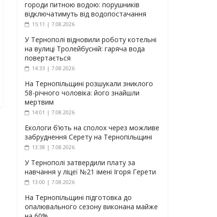
городи питною водою: порушників
відключатимуть від водопостачання
15:11 | 7.08.2026
У Тернополі відновили роботу котельні
на вулиці Тролейбусній: гаряча вода
повертається
14:33 | 7.08.2026
На Тернопільщині розшукали зниклого
58-річного чоловіка: його знайшли
мертвим
14:01 | 7.08.2026
Екологи б’ють на сполох через можливе
забруднення Серету на Тернопільщині
13:38 | 7.08.2026
У Тернополі затвердили плату за
навчання у ліцеї №21 імені Ігоря Герети
13:00 | 7.08.2026
На Тернопільщині підготовка до
опалювального сезону виконана майже
на 60%