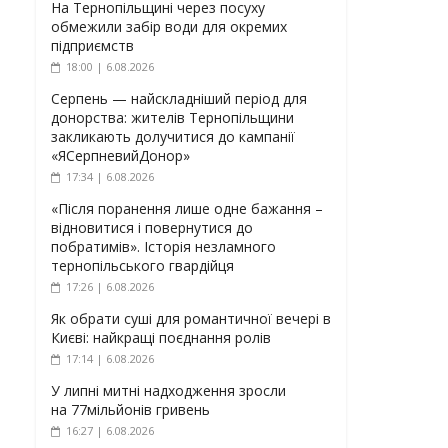
На Тернопільщині через посуху
обмежили забір води для окремих
підприємств
18:00 | 6.08.2026
Серпень — найскладніший період для
донорства: жителів Тернопільщини
закликають долучитися до кампанії
«ЯСерпневийДонор»
17:34 | 6.08.2026
«Після поранення лише одне бажання –
відновитися і повернутися до
побратимів». Історія незламного
тернопільського гвардійця
17:26 | 6.08.2026
Як обрати суші для романтичної вечері в
Києві: найкращі поєднання ролів
17:14 | 6.08.2026
У липні митні надходження зросли
на 77мільйонів гривень
16:27 | 6.08.2026