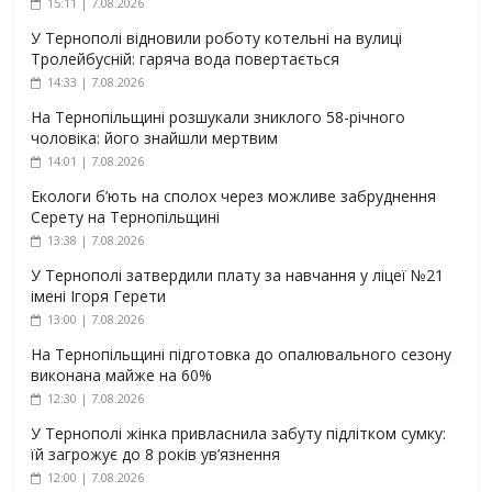
15:11 | 7.08.2026
У Тернополі відновили роботу котельні на вулиці
Тролейбусній: гаряча вода повертається
14:33 | 7.08.2026
На Тернопільщині розшукали зниклого 58-річного
чоловіка: його знайшли мертвим
14:01 | 7.08.2026
Екологи б’ють на сполох через можливе забруднення
Серету на Тернопільщині
13:38 | 7.08.2026
У Тернополі затвердили плату за навчання у ліцеї №21
імені Ігоря Герети
13:00 | 7.08.2026
На Тернопільщині підготовка до опалювального сезону
виконана майже на 60%
12:30 | 7.08.2026
У Тернополі жінка привласнила забуту підлітком сумку:
їй загрожує до 8 років ув’язнення
12:00 | 7.08.2026