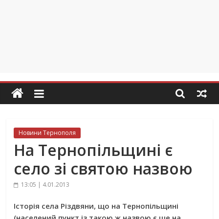
Новини Тернополя
На Тернопільщині є
село зі святою назвою
13:05 | 4.01.2013
Історія села Різдвяни, що на Тернопільщині
(населений пункт із такою ж назвою є ще на