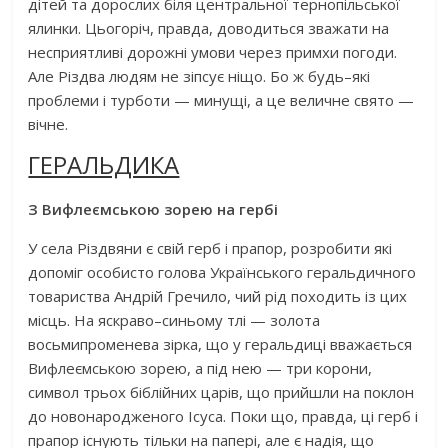
дітей та дорослих біля центральної тернопільської
ялинки. Цьогоріч, правда, доводиться зважати на
несприятливі дорожні умови через примхи погоди.
Але Різдва людям не зіпсує ніщо. Бо ж будь–які
проблеми і турботи — минущі, а це величне свято —
вічне.
ГЕРАЛЬДИКА
З Вифлеємською зорею на гербі
У села Різдвяни є свій герб і прапор, розробити які
допоміг особисто голова Українського геральдичного
товариства Андрій Гречило, чий рід походить із цих
місць. На яскраво–синьому тлі — золота
восьмипроменева зірка, що у геральдиці вважається
Вифлеємською зорею, а під нею — три корони,
символ трьох біблійних царів, що прийшли на поклон
до новонародженого Ісуса. Поки що, правда, ці герб і
прапор існують тільки на папері, але є надія, що