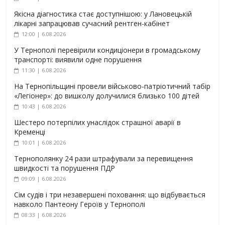
Якісна діагностика стає доступнішою: у Лановецькій
лікарні запрацював сучасний рентген-кабінет
12:00 | 6.08.2026
У Тернополі перевірили кондиціонери в громадському
транспорті: виявили одне порушення
11:30 | 6.08.2026
На Тернопільщині провели військово-патріотичний табір
«Легіонер»: до вишколу долучилися близько 100 дітей
10:43 | 6.08.2026
Шестеро потерпілих унаслідок страшної аварії в
Кременці
10:01 | 6.08.2026
Тернополянку 24 рази штрафували за перевищення
швидкості та порушення ПДР
09:09 | 6.08.2026
Сім судів і три незавершені поховання: що відбувається
навколо Пантеону Героїв у Тернополі
08:33 | 6.08.2026