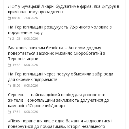
Ліфт у Бучацькій лікарні будуватиме фірма, яка фігурує в
кримінальному провадженні
08:00 | 7.08.2026
На Тернопільщині розшукують 72-річного чоловіка з
порушенням зору
21:08 | 6.08.2026
Вважався зниклим безвісти, – Ангелом додому
повертається захисник Михайло Скоробогатий з
Тернопільщини
19:32 | 6.08.2026
На Тернопільщині через посуху обмежили забір води
для окремих підприємств
18:00 | 6.08.2026
Серпень — найскладніший період для донорства:
жителів Тернопільщини закликають долучитися до
кампанії «ЯСерпневийДонор»
17:34 | 6.08.2026
«Після поранення лише одне бажання –відновитися і
повернутися до побратимів». Історія незламного