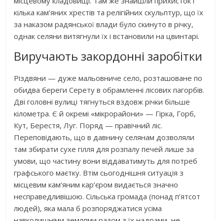
місцевому кладовищі. Там же знайшли прихисток і
кілька кам’яних хрестів та релігійних скульптур, що їх
за наказом радянської влади було скинуто в річку,
однак селяни витягнули їх і встановили на цвинтарі.
Виручають закордонні заробітки
Різдвяни — дуже мальовниче село, розташоване по
обидва береги Серету в обрамленні лісових пагорбів.
Дві головні вулиці тягнуться вздовж річки більше
кілометра. Є й окремі «мікрорайони» — Гірка, Горб,
Кут, Берестя, Луг. Поряд — правічний ліс.
Переповідають, що в давнину селянам дозволяли
там збирати сухе гілля для розпалу печей лише за
умови, що частину вони віддаватимуть для потреб
графського маєтку. Втім сьогоднішня ситуація з
місцевим кам’яним кар’єром видається значно
несправедливішою. Сільська громада (понад п’ятсот
людей), яка мала б розпоряджатися усіма
навколишніми землями разом з їх надрами, не