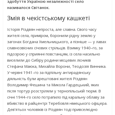
здобуття Україною незалежності село
називалося Світанок.
Змія в чекістському кашкеті
Історія Різдвян непроста, але славна. Свого часу
жителі села, приміром, боронили рідну землю у
загонах Богдана Хмельницького, а пізніше — у лавах
славнозвісних січових стрільців. Взимку 1940–го, за
підозрою у сприянні повстанцям, із села насильно
виселили до Сибіру родини місцевих лісників
Стефана Маюка, Михайла Ворони, Теодозія Винника.
У червні 1941–го за підпільну антирадянську
діяльність були арештовані жителі Різдвян
Володимир Фешина та Микола Гардецький, яких
після тортур розстріляли у тернопільській тюрмі. В
січні 1944–го село потрапило під каральну облаву за
вбивство в райцентрі Теребовля німецького офіцера.
Дев’ятьох чоловіків із Різдвян тоді привселюдно