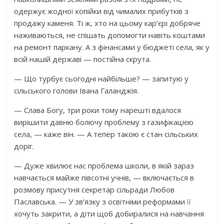
одержує жодної копійки від чималих прибутків з
продажу каменя. Ті ж, хто на цьому кар’єрі добряче
наживаються, не спішать допомогти навіть коштами
на ремонт паркану. А з фінансами у бюджеті села, як у
всій нашій державі — постійна скрута.
— Що турбує сьогодні найбільше? — запитую у
сільського голови Івана Галанджія.
— Слава Богу, три роки тому нарешті вдалося
вирішити давню болючу проблему з газифікацією
села, — каже він. — А тепер такою є стан сільських
доріг.
— Дуже хвилює нас проблема школи, в якій зараз
навчається майже півсотні учнів, — включається в
розмову присутня секретар сільради Любов
Паславська. — У зв’язку з освітніми реформами її
хочуть закрити, а діти щоб добиралися на навчання