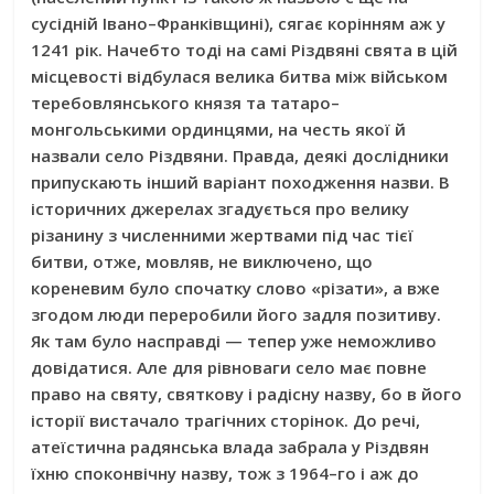
сусідній Івано–Франківщині), сягає корінням аж у
1241 рік. Начебто тоді на самі Різдвяні свята в цій
місцевості відбулася велика битва між військом
теребовлянського князя та татаро–
монгольськими ординцями, на честь якої й
назвали село Різдвяни. Правда, деякі дослідники
припускають інший варіант похо­дження назви. В
історичних джерелах згадується про велику
різанину з численними жертвами під час тієї
битви, отже, мовляв, не виключено, що
кореневим було спочатку слово «різати», а вже
згодом люди переробили його задля позитиву.
Як там було насправді — тепер уже неможливо
довідатися. Але для рівноваги село має повне
право на святу, святкову і радісну назву, бо в його
історії вистачало трагічних сторінок. До речі,
атеїстична радянська влада забрала у Різдвян
їхню споконвічну назву, тож з 1964–го і аж до