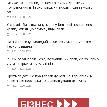
Майже 10 годин під вогнем і атаками дронів: як
поліцейський із Тернопільщини вижив після важкого
бою
08:00 | 6.08.2026
У справі вбивства випускниці у Вишнівці поставлено
крапку: апеляцію захисту відхилили
18:35 | 5.08.2026
На війні загинув молодий захисник Дмитро Березко з
Тернопільщини
18:23 | 5.08.2026
У Тернополі водій Tesla, позбавлений прав, сів за кермо
у стані наркотичного сп’яніння
18:00 | 5.08.2026
Протікав дах і не працювали душові: на Тернопільщині
лише після перевірки покращили умови для ВПО
17:22 | 5.08.2026