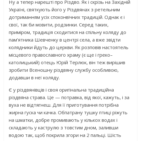
Ну а тепер нарешті про Різдво. Як і скрізь на Західній
Україні, святкують його у Різдвянах з ретельним
дотриманням усіх споконвічних традицій. Однак є і
свої, так би мовити, родзинки. Серед таких,
приміром, традиція сходитися на спільну коляду до
пам’ятника Шевченку в центрі села, а вже звідти
колядники йдуть до церкви. Як розповів настоятель
місцевого православного храму (є ще і греко–
католицький) отець Юрій Терлюк, він теж вирішив
зробити Всеношну різдвяну службу особливою,
додавши в неї коляду.
Є у різдвянівців і своя оригінальна традиційна
різдвяна страва. Це — потравка, від якої, кажуть, і за
вуха не відтягнеш. Для її приготування потрібна
жирна гуска чи качка. Обпатрану тушку птиці ріжуть
на шматки, добре промивають у кількох водах і
складають у каструлю з товстим дном, заливши
водою так, щоб покрила згори на 2 пальці. Шість