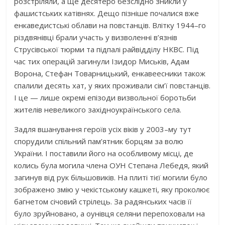
розстріляли, а ще десятеро безслідно зникли у
фашистських катівнях. Дещо пізніше почалися вже
енкаведистські облави на повстанців. Влітку 1944–го
різдвянівці брали участь у визволенні в’язнів
Струсівської тюрми та підпалі райвідділу НКВС. Під
час тих операцій загинули Ізидор Миськів, Адам
Ворона, Стефан Товарницький, енкавеесники також
спалили десять хат, у яких проживали сім’ї повстанців.
І це — лише окремі епізоди визвольної боротьби
жителів невеликого західноукраїнського села.
Задля вшанування героїв усіх віків у 2003–му тут
спорудили спільний пам’ятник борцям за волю
України. І поставили його на особливому місці, де
колись була могила члена ОУН Степана Лебедя, який
загинув від рук більшовиків. На плиті тієї могили було
зображено змію у чекістському кашкеті, яку проколює
багнетом січовий стрілець. За радянських часів її
було зруйновано, а оунівця селяни перепоховали на