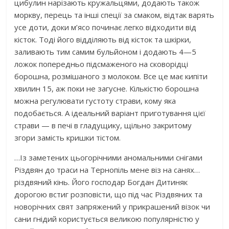
цибулин нарізають кружальцями, додають також
моркву, перець та інші спеції за смаком, відтак варять
усе доти, доки м’ясо починає легко відходити від
кісток. Тоді його відділяють від кісток та шкірки,
заливають тим самим бульйоном і додають 4—5
ложок попередньо підсмаженого на сковорідці
борошна, розмішаного з молоком. Все це має кипіти
хвилин 15, аж поки не загусне. Кількістю борошна
можна регулювати густоту страви, кому яка
подобається. А ідеальний варіант приготування цієї
страви — в печі в гладущику, щільно закритому
згори замість кришки тістом.
…Із заметених цьогорічними аномальними снігами
Різдвян до траси на Тернопіль мене віз на санях…
різдвяний кінь. Його господар Богдан Дитиняк
дорогою встиг розповісти, що під час Різдвяних та
новорічних свят запряжений у прикрашений візок чи
сани гнідий користується великою популярністю у