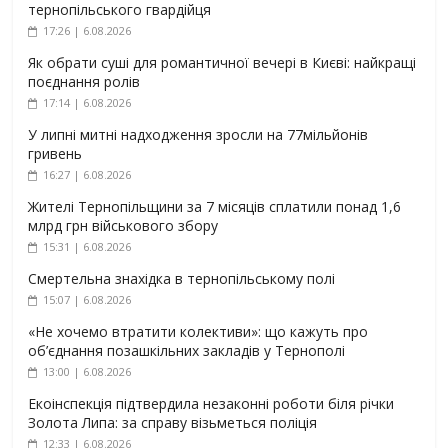
тернопільського гвардійця
17:26 | 6.08.2026
Як обрати суші для романтичної вечері в Києві: найкращі
поєднання ролів
17:14 | 6.08.2026
У липні митні надходження зросли на 77мільйонів
гривень
16:27 | 6.08.2026
Жителі Тернопільщини за 7 місяців сплатили понад 1,6
млрд грн військового збору
15:31 | 6.08.2026
Смертельна знахідка в тернопільському полі
15:07 | 6.08.2026
«Не хочемо втратити колективи»: що кажуть про
об’єднання позашкільних закладів у Тернополі
13:00 | 6.08.2026
Екоінспекція підтвердила незаконні роботи біля річки
Золота Липа: за справу візьметься поліція
12:33 | 6.08.2026