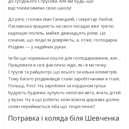
до сусіднього Струсова. Але ми будь–що
відстоюватимемо свою школу!
До речі, і голова Іван Галанджій, і секретар Любов
Паславська працюють на своїх посадах вже третю
каденцію поспіль, майже дванадцять років. Це
означає, що люди їм довіряють, а, отже, господарка
Різдвян — у надійних руках.
Їм би ще нормальні кошти для господарювання, але…
Працювати в селі фактично ніде, як і в містечку
Струсів та райцентрі, що всього за кілька кілометрів.
Тому багато різдвянівців стали заробітчанами в Італії,
Польщі, Росії. На зароблені за кордоном гроші
будують будинки, купують непогані авто, вчать дітей
у вузах. Ну а що робити, коли власна держава долею
селян переймається хіба що теоретично?
Потравка і коляда біля Шевченка