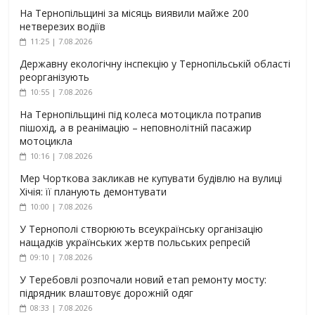
На Тернопільщині за місяць виявили майже 200
нетверезих водіїв
11:25 | 7.08.2026
Державну екологічну інспекцію у Тернопільській області
реорганізують
10:55 | 7.08.2026
На Тернопільщині під колеса мотоцикла потрапив
пішохід, а в реанімацію – неповнолітній пасажир
мотоцикла
10:16 | 7.08.2026
Мер Чорткова закликав не купувати будівлю на вулиці
Хічія: її планують демонтувати
10:00 | 7.08.2026
У Тернополі створюють всеукраїнську організацію
нащадків українських жертв польських репресій
09:10 | 7.08.2026
У Теребовлі розпочали новий етап ремонту мосту:
підрядник влаштовує дорожній одяг
08:33 | 7.08.2026