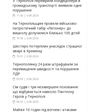
У Тернополі перевірили кондиціонери в
громадському транспорті: виявили одне
порушення
11:30 | 6.08.2026
На Тернопільщині провели військово-
патріотичний табір «Легіонер»: до
вишколу долучилися близько 100 дітей
10:43 | 6.08.2026
Шестеро потерпілих унаслідок страшної
аварії в Кременці
10:01 | 6.08.2026
Тернополянку 24 рази штрафували за
перевищення швидкості та порушення
ПДР
09:09 | 6.08.2026
Сім судів і три незавершені поховання:
що відбувається навколо Пантеону
Героїв у Тернополі
08:33 | 6.08.2026
Майже 10 годин під вогнем і атаками