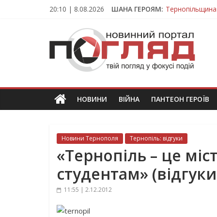
Skip
20:10 | 8.08.2026
ШАНА ГЕРОЯМ:
Тернопільщина
to
Вважався зник
content
ПОГЛЯД
На війні загин
Тернопільщина
Тернопільщина 
Новини
Тернополя.
Тернопільські
новини
НОВИНИ
ВІЙНА
ПАНТЕОН ГЕРОЇВ
та
події
Новини Тернополя
Тернопіль: відгуки
«Тернопіль – це мі
студентам» (відгуки
11:55 | 2.12.2012