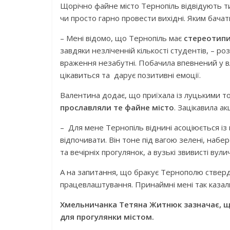
Щорічно файне місто Тернопіль відвідують ти
чи просто гарно провести вихідні. Яким бачат
– Мені відомо, що Тернопіль має
стереотипи
завдяки незліченній кількості студентів, – роз
враження незабутні. Побачила впевнений у вл
цікавиться та дарує позитивні емоції.
Валентина додає, що приїхала із луцькими т
прославляли те файне місто
. Зацікавила ак
– Для мене Тернопіль віднині асоціюється із
відпочивати. Він тоне під вагою зелені, набе
та вечірніх прогулянок, а вузькі звивисті вул
А на запитання, що бракує Тернополю стверд
працевлаштування. Принаймні мені так казал
Хмельничанка Тетяна Житнюк зазначає, що
для
прогулянки містом.