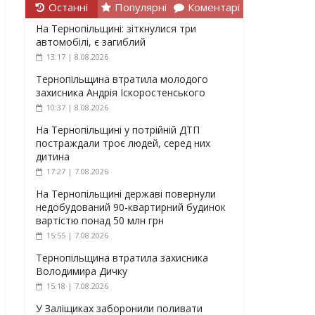
Останні
Популярні
Коментарі
На Тернопільщині: зіткнулися три
автомобілі, є загиблий
13:17 | 8.08.2026
Тернопільщина втратила молодого
захисника Андрія Іскоростенського
10:37 | 8.08.2026
На Тернопільщині у потрійній ДТП
постраждали троє людей, серед них
дитина
17:27 | 7.08.2026
На Тернопільщині державі повернули
недобудований 90-квартирний будинок
вартістю понад 50 млн грн
15:55 | 7.08.2026
Тернопільщина втратила захисника
Володимира Дичку
15:18 | 7.08.2026
У Заліщиках заборонили поливати