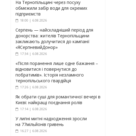
На Тернопільщині через посуху
обмежили забір води для окремих
підприємств
18:00 | 6.08.2026
Серпень — найскладніший період для
донорства: жителів Тернопільщини
закликають долучитися до кампанії
«ЯСерпневийДонор»
17:34 | 6.08.2026
«Після поранення лише одне бажання –
відновитися і повернутися до
побратимів». Історія незламного
тернопільського гвардійця
17:26 | 6.08.2026
Як обрати суші для романтичної вечері в
Києві: найкращі поєднання ролів
17:14 | 6.08.2026
У липні митні надходження зросли
на 77мільйонів гривень
16:27 | 6.08.2026