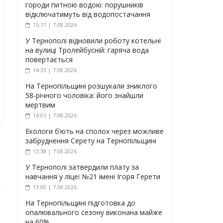
городи питною водою: порушників
відключатимуть від водопостачання
15:11 | 7.08.2026
У Тернополі відновили роботу котельні
на вулиці Тролейбусній: гаряча вода
повертається
14:33 | 7.08.2026
На Тернопільщині розшукали зниклого
58-річного чоловіка: його знайшли
мертвим
14:01 | 7.08.2026
Екологи б’ють на сполох через можливе
забруднення Серету на Тернопільщині
13:38 | 7.08.2026
У Тернополі затвердили плату за
навчання у ліцеї №21 імені Ігоря Герети
13:00 | 7.08.2026
На Тернопільщині підготовка до
опалювального сезону виконана майже
на 60%