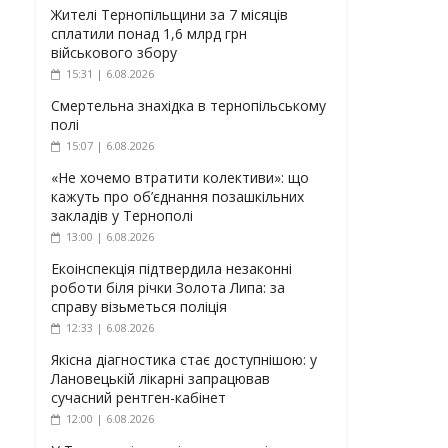
Жителі Тернопільщини за 7 місяців
сплатили понад 1,6 млрд грн
військового збору
15:31 | 6.08.2026
Смертельна знахідка в тернопільському
полі
15:07 | 6.08.2026
«Не хочемо втратити колективи»: що
кажуть про об’єднання позашкільних
закладів у Тернополі
13:00 | 6.08.2026
Екоінспекція підтвердила незаконні
роботи біля річки Золота Липа: за
справу візьметься поліція
12:33 | 6.08.2026
Якісна діагностика стає доступнішою: у
Лановецькій лікарні запрацював
сучасний рентген-кабінет
12:00 | 6.08.2026