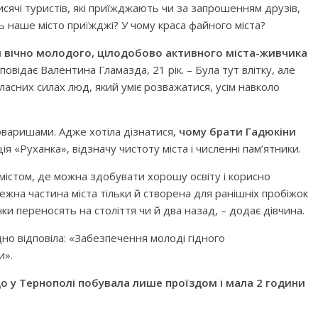
сячі туристів, які приїжджають чи за запрошенням друзів,
ь наше місто приїжджі? У чому краса файного міста?
 вічно молодого, цілодобово активного міста-живчика
повідає Валентина Гламазда, 21 рік. – Була тут влітку, але
асних силах люд, який уміє розважатися, усім навколо
оваришами. Адже хотіла дізнатися,
чому брати Гадюкіни
ція «Руханка», відзначу чистоту міста і численні пам’ятники.
 містом, де можна здобувати хорошу освіту і корисно
режна частина міста тільки й створена для ранішніх пробіжок
ички переносять на століття чи й два назад, – додає дівчина.
но відповіла: «Забезпечення молоді гідного
и».
 у Тернополі побувала лише проїздом і мала 2 години