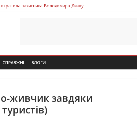
 втратила захисника Володимира Дичку
лим безвісти, – Ангелом додому повертається захисник Михайло
ув молодий захисник Дмитро Березко з Тернопільщини
 втратила захисника Володимира Вельму
втратила молодого захисника Андрія Іскоростенського
СПРАВЖНІ
БЛОГИ
сто-живчик завдяки
 туристів)