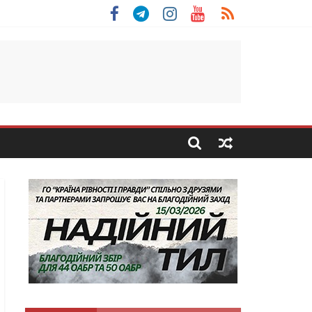
 Скоробогатий з Тернопільщини