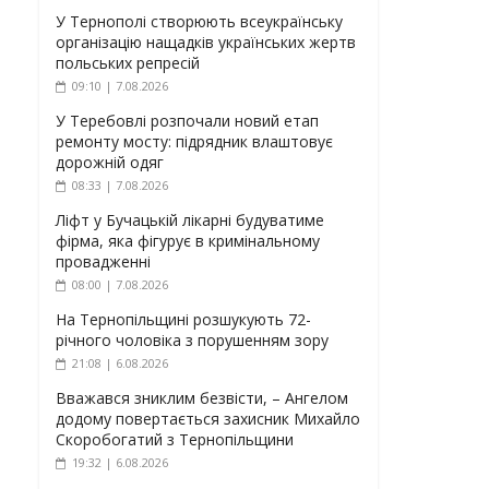
У Тернополі створюють всеукраїнську
організацію нащадків українських жертв
польських репресій
09:10 | 7.08.2026
У Теребовлі розпочали новий етап
ремонту мосту: підрядник влаштовує
дорожній одяг
08:33 | 7.08.2026
Ліфт у Бучацькій лікарні будуватиме
фірма, яка фігурує в кримінальному
провадженні
08:00 | 7.08.2026
На Тернопільщині розшукують 72-
річного чоловіка з порушенням зору
21:08 | 6.08.2026
Вважався зниклим безвісти, – Ангелом
додому повертається захисник Михайло
Скоробогатий з Тернопільщини
19:32 | 6.08.2026