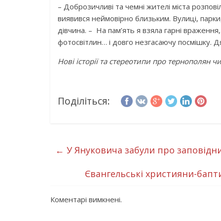
– Доброзичливі та чемні жителі міста розповіл
виявився неймовірно близьким. Вулиці, парки,
дівчина. – На пам’ять я взяла гарні враження,
фотосвітлин… і довго незгасаючу посмішку. Дя
Нові історії та стереотипи про тернополян ч
Поділіться:
←
У Януковича забули про заповід
Євангельські християни-бапт
Коментарі вимкнені.