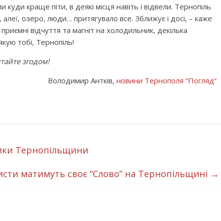
и куди краще піти, в деякі місця навіть і відвели. Тернопіль
 алеї, озеро, люди… притягувало все. Зближує і досі, – каже
 приємні відчуття та магніт на холодильник, декілька
кую тобі, Тернопіль!
итайте згодом!
Володимир Антків,
новини Тернополя “Погляд”
ники Тернопільщини
исти матимуть своє “Слово” на Тернопільщині
→