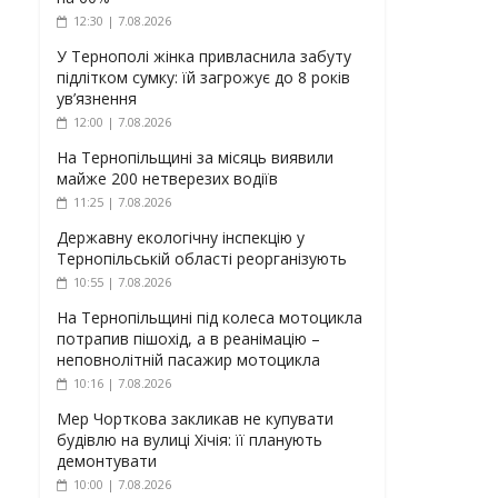
12:30 | 7.08.2026
У Тернополі жінка привласнила забуту
підлітком сумку: їй загрожує до 8 років
ув’язнення
12:00 | 7.08.2026
На Тернопільщині за місяць виявили
майже 200 нетверезих водіїв
11:25 | 7.08.2026
Державну екологічну інспекцію у
Тернопільській області реорганізують
10:55 | 7.08.2026
На Тернопільщині під колеса мотоцикла
потрапив пішохід, а в реанімацію –
неповнолітній пасажир мотоцикла
10:16 | 7.08.2026
Мер Чорткова закликав не купувати
будівлю на вулиці Хічія: її планують
демонтувати
10:00 | 7.08.2026