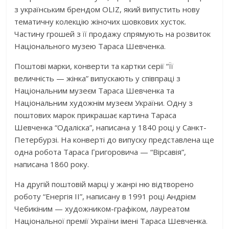
з українським брендом OLIZ, який випустить нову
тематичну колекцію жіночих шовкових хусток.
Частину грошей з її продажу спрямують на розвиток
Національного музею Тараса Шевченка.
Поштові марки, конверти та картки серії “Її
величність — жінка” випускають у співпраці з
Національним музеєм Тараса Шевченка та
Національним художнім музеєм України. Одну з
поштових марок прикрашає картина Тараса
Шевченка “Одаліска”, написана у 1840 році у Санкт-
Петербурзі. На конверті до випуску представлена ще
одна робота Тараса Григоровича — “Вірсавія”,
написана 1860 року.
На другій поштовій марці у жанрі ню відтворено
роботу “Енергія ІІ”, написану в 1991 році Андрієм
Чебикіним — художником-графіком, лауреатом
Національної премії України імені Тараса Шевченка.