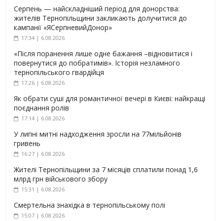
Серпень — найскладніший період для донорства:
жителів Тернопільщини закликають долучитися до
кампанії «ЯСерпневийДонор»
17:34 | 6.08.2026
«Після поранення лише одне бажання –відновитися і
повернутися до побратимів». Історія незламного
тернопільського гвардійця
17:26 | 6.08.2026
Як обрати суші для романтичної вечері в Києві: найкращі
поєднання ролів
17:14 | 6.08.2026
У липні митні надходження зросли на 77мільйонів
гривень
16:27 | 6.08.2026
Жителі Тернопільщини за 7 місяців сплатили понад 1,6
млрд грн військового збору
15:31 | 6.08.2026
Смертельна знахідка в тернопільському полі
15:07 | 6.08.2026