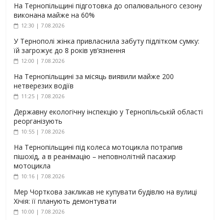
На Тернопільщині підготовка до опалювального сезону
виконана майже на 60%
12:30 | 7.08.2026
У Тернополі жінка привласнила забуту підлітком сумку:
їй загрожує до 8 років ув’язнення
12:00 | 7.08.2026
На Тернопільщині за місяць виявили майже 200
нетверезих водіїв
11:25 | 7.08.2026
Державну екологічну інспекцію у Тернопільській області
реорганізують
10:55 | 7.08.2026
На Тернопільщині під колеса мотоцикла потрапив
пішохід, а в реанімацію – неповнолітній пасажир
мотоцикла
10:16 | 7.08.2026
Мер Чорткова закликав не купувати будівлю на вулиці
Хічія: її планують демонтувати
10:00 | 7.08.2026