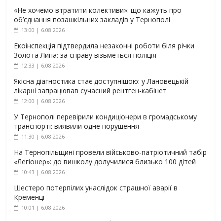
«Не хочемо втратити колективи»: що кажуть про
об’єднання позашкільних закладів у Тернополі
13:00 | 6.08.2026
Екоінспекція підтвердила незаконні роботи біля річки
Золота Липа: за справу візьметься поліція
12:33 | 6.08.2026
Якісна діагностика стає доступнішою: у Лановецькій
лікарні запрацював сучасний рентген-кабінет
12:00 | 6.08.2026
У Тернополі перевірили кондиціонери в громадському
транспорті: виявили одне порушення
11:30 | 6.08.2026
На Тернопільщині провели військово-патріотичний табір
«Легіонер»: до вишколу долучилися близько 100 дітей
10:43 | 6.08.2026
Шестеро потерпілих унаслідок страшної аварії в
Кременці
10:01 | 6.08.2026