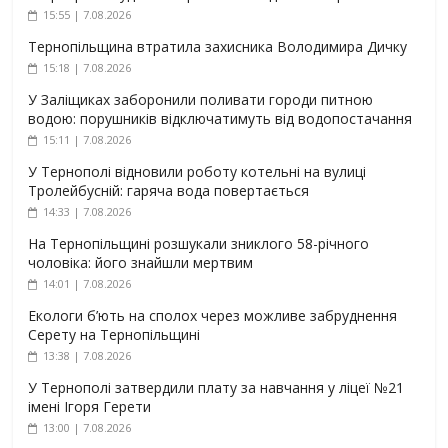
15:55 | 7.08.2026
Тернопільщина втратила захисника Володимира Дичку
15:18 | 7.08.2026
У Заліщиках заборонили поливати городи питною
водою: порушників відключатимуть від водопостачання
15:11 | 7.08.2026
У Тернополі відновили роботу котельні на вулиці
Тролейбусній: гаряча вода повертається
14:33 | 7.08.2026
На Тернопільщині розшукали зниклого 58-річного
чоловіка: його знайшли мертвим
14:01 | 7.08.2026
Екологи б’ють на сполох через можливе забруднення
Серету на Тернопільщині
13:38 | 7.08.2026
У Тернополі затвердили плату за навчання у ліцеї №21
імені Ігоря Герети
13:00 | 7.08.2026