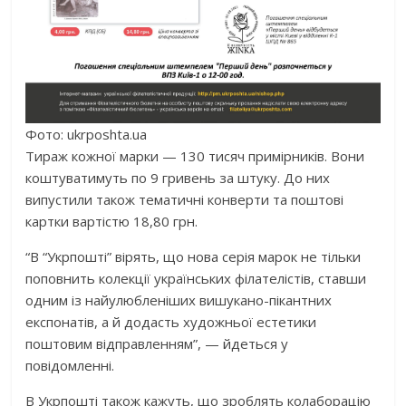
Фото: ukrposhta.ua
Тираж кожної марки — 130 тисяч примірників. Вони
коштуватимуть по 9 гривень за штуку. До них
випустили також тематичні конверти та поштові
картки вартістю 18,80 грн.
“В “Укрпошті” вірять, що нова серія марок не тільки
поповнить колекції українських філателістів, ставши
одним із найулюбленіших вишукано-пікантних
експонатів, а й додасть художньої естетики
поштовим відправленням”, — йдеться у
повідомленні.
В Укрпошті також кажуть, що зроблять колаборацію