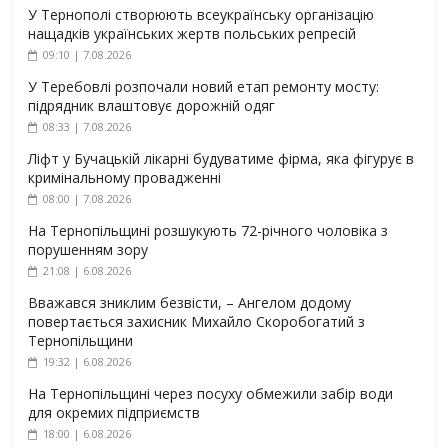
У Тернополі створюють всеукраїнську організацію
нащадків українських жертв польських репресій
09:10 | 7.08.2026
У Теребовлі розпочали новий етап ремонту мосту:
підрядник влаштовує дорожній одяг
08:33 | 7.08.2026
Ліфт у Бучацькій лікарні будуватиме фірма, яка фігурує в
кримінальному провадженні
08:00 | 7.08.2026
На Тернопільщині розшукують 72-річного чоловіка з
порушенням зору
21:08 | 6.08.2026
Вважався зниклим безвісти, – Ангелом додому
повертається захисник Михайло Скоробогатий з
Тернопільщини
19:32 | 6.08.2026
На Тернопільщині через посуху обмежили забір води
для окремих підприємств
18:00 | 6.08.2026