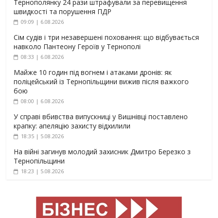
Тернополянку 24 рази штрафували за перевищення
швидкості та порушення ПДР
09:09 | 6.08.2026
Сім судів і три незавершені поховання: що відбувається
навколо Пантеону Героїв у Тернополі
08:33 | 6.08.2026
Майже 10 годин під вогнем і атаками дронів: як
поліцейський із Тернопільщини вижив після важкого
бою
08:00 | 6.08.2026
У справі вбивства випускниці у Вишнівці поставлено
крапку: апеляцію захисту відхилили
18:35 | 5.08.2026
На війні загинув молодий захисник Дмитро Березко з
Тернопільщини
18:23 | 5.08.2026