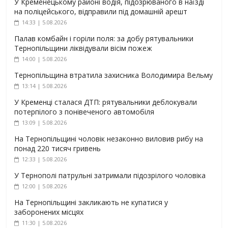
У Кременецькому районі водія, підозрюваного в наїзді
на поліцейського, відправили під домашній арешт
14:33 | 5.08.2026
Палав комбайн і горіли поля: за добу рятувальники
Тернопільщини ліквідували вісім пожеж
14:00 | 5.08.2026
Тернопільщина втратила захисника Володимира Вельму
13:14 | 5.08.2026
У Кременці сталася ДТП: рятувальники деблокували
потерпілого з понівеченого автомобіля
13:09 | 5.08.2026
На Тернопільщині чоловік незаконно виловив рибу на
понад 220 тисяч гривень
12:33 | 5.08.2026
У Тернополі патрульні затримали підозрілого чоловіка
12:00 | 5.08.2026
На Тернопільщині закликають не купатися у
заборонених місцях
11:30 | 5.08.2026