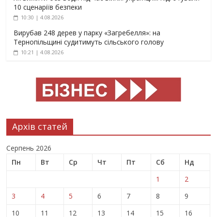
10 сценаріїв безпеки
10:30 | 4.08.2026
Вирубав 248 дерев у парку «Загребелля»: на
Тернопільщині судитимуть сільського голову
10:21 | 4.08.2026
Архів статей
Серпень 2026
Пн
Вт
Ср
Чт
Пт
Сб
Нд
1
2
3
4
5
6
7
8
9
10
11
12
13
14
15
16