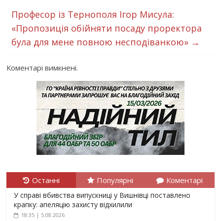
Професор із Тернополя Ігор Мисула:
«Пропозиція обійняти посаду проректора
була для мене повною несподіванкою»
→
Коментарі вимкнені.
Останні
Популярні
Коментарі
У справі вбивства випускниці у Вишнівці поставлено
крапку: апеляцію захисту відхилили
18:35 | 5.08.2026