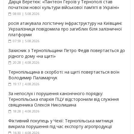
Дарця Веретюк: «Пантеон Героїв у Тернополі став
початком нової культури військової пам’яті в Україні»
08:00 | 5.08.2026
росія атакувала логістичну інфраструктуру на Київщині:
Укрзалізниця повідомила про загиблих біля залізничної
платформи
07:59 | 5.08.2026
Захисник з Тернопільщини Петро Федів повертається до
рідного дому «на щиті»
20:28 | 4.08.2026
Тернопільщина в скорботі: на щиті повертається воїн
Володимир Паламарчук
19:17 | 4.08.2026
За непослух і порушення канонічного порядку:
Тернопільська єпархія ПЦУ відсторонили від служіння
священника Олексія Николишина
18:28 | 4.08.2026
Фіктивний покупець у Чехії: Тернопільська митниця
викрила порушення під час експорту агропродукції
16:30 | 4.08.2026