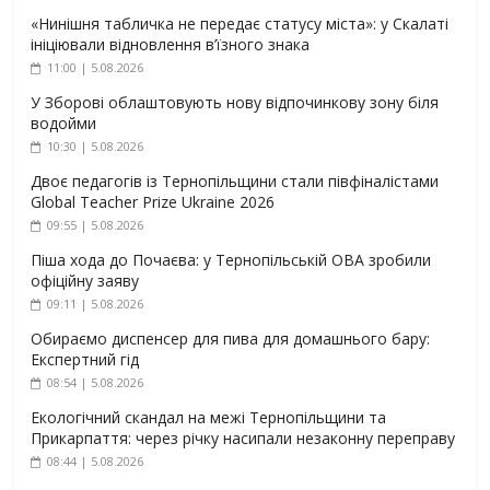
«Нинішня табличка не передає статусу міста»: у Скалаті
ініціювали відновлення в’їзного знака
11:00 | 5.08.2026
У Зборові облаштовують нову відпочинкову зону біля
водойми
10:30 | 5.08.2026
Двоє педагогів із Тернопільщини стали півфіналістами
Global Teacher Prize Ukraine 2026
09:55 | 5.08.2026
Піша хода до Почаєва: у Тернопільській ОВА зробили
офіційну заяву
09:11 | 5.08.2026
Обираємо диспенсер для пива для домашнього бару:
Експертний гід
08:54 | 5.08.2026
Екологічний скандал на межі Тернопільщини та
Прикарпаття: через річку насипали незаконну переправу
08:44 | 5.08.2026