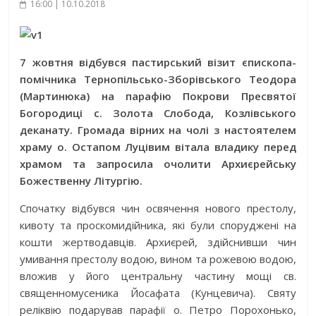
16:00 | 10.10.2018
7 жовтня відбувся пастирський візит єпископа-
помічника Тернопільсько-Зборівського Теодора
(Мартинюка) на парафію Покрови Пресвятої
Богородиці с. Золота Слобода, Козлівського
деканату. Громада вірних на чолі з настоятелем
храму о. Остапом Луцівим вітала владику перед
храмом та запросила очолити Архиєрейську
Божественну Літургію.
Спочатку відбувся чин освячення нового престолу,
кивоту та проскомидійника, які були споруджені на
кошти жертводавців. Архиєрей, здійснивши чин
умивання престолу водою, вином та рожевою водою,
вложив у його центральну частину мощі св.
священномусеника Йосафата (Кунцевича). Святу
реліквію подарував парафії о. Петро Порохонько,