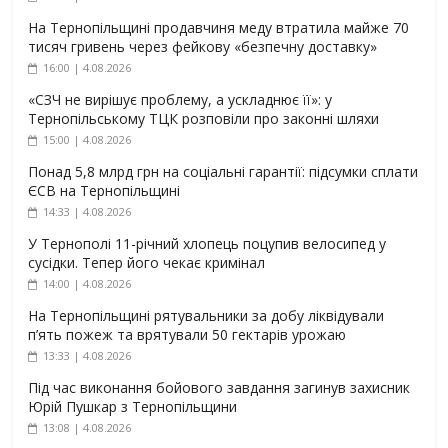
На Тернопільщині продавчиня меду втратила майже 70
тисяч гривень через фейкову «безпечну доставку»
16:00 | 4.08.2026
«СЗЧ не вирішує проблему, а ускладнює її»: у
Тернопільському ТЦК розповіли про законні шляхи
15:00 | 4.08.2026
Понад 5,8 млрд грн на соціальні гарантії: підсумки сплати
ЄСВ на Тернопільщині
14:33 | 4.08.2026
У Тернополі 11-річний хлопець поцупив велосипед у
сусідки. Тепер його чекає кримінал
14:00 | 4.08.2026
На Тернопільщині рятувальники за добу ліквідували
п’ять пожеж та врятували 50 гектарів урожаю
13:33 | 4.08.2026
Під час виконання бойового завдання загинув захисник
Юрій Пушкар з Тернопільщини
13:08 | 4.08.2026