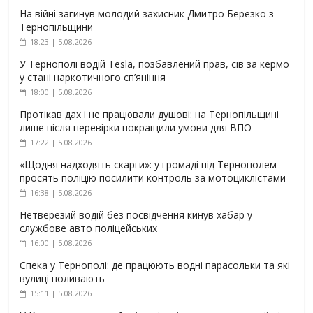
На війні загинув молодий захисник Дмитро Березко з
Тернопільщини
18:23 | 5.08.2026
У Тернополі водій Tesla, позбавлений прав, сів за кермо
у стані наркотичного сп’яніння
18:00 | 5.08.2026
Протікав дах і не працювали душові: на Тернопільщині
лише після перевірки покращили умови для ВПО
17:22 | 5.08.2026
«Щодня надходять скарги»: у громаді під Тернополем
просять поліцію посилити контроль за мотоциклістами
16:38 | 5.08.2026
Нетверезий водій без посвідчення кинув хабар у
службове авто поліцейських
16:00 | 5.08.2026
Спека у Тернополі: де працюють водні парасольки та які
вулиці поливають
15:11 | 5.08.2026