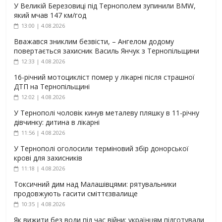
У Великій Березовиці під Тернополем зупинили BMW,
який мчав 147 км/год
13:00 | 4.08.2026
Вважався зниклим безвісти, – Ангелом додому
повертається захисник Василь Янчук з Тернопільщини
12:33 | 4.08.2026
16-річний мотоцикліст помер у лікарні після страшної
ДТП на Тернопільщині
12:02 | 4.08.2026
У Тернополі чоловік кинув металеву пляшку в 11-річну
дівчинку: дитина в лікарні
11:56 | 4.08.2026
У Тернополі оголосили терміновий збір донорської
крові для захисників
11:18 | 4.08.2026
Токсичний дим над Малашівцями: рятувальники
продовжують гасити сміттєзвалище
10:35 | 4.08.2026
Як вижити без води під час війни: українцям підготували