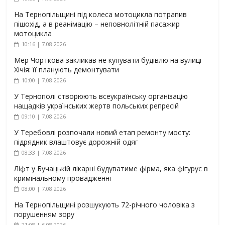
На Тернопільщині під колеса мотоцикла потрапив
пішохід, а в реанімацію – неповнолітній пасажир
мотоцикла
10:16 | 7.08.2026
Мер Чорткова закликав не купувати будівлю на вулиці
Хічія: її планують демонтувати
10:00 | 7.08.2026
У Тернополі створюють всеукраїнську організацію
нащадків українських жертв польських репресій
09:10 | 7.08.2026
У Теребовлі розпочали новий етап ремонту мосту:
підрядник влаштовує дорожній одяг
08:33 | 7.08.2026
Ліфт у Бучацькій лікарні будуватиме фірма, яка фігурує в
кримінальному провадженні
08:00 | 7.08.2026
На Тернопільщині розшукують 72-річного чоловіка з
порушенням зору
21:08 | 6.08.2026