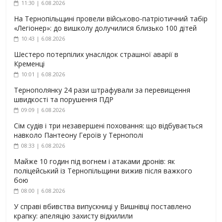
11:30 | 6.08.2026
На Тернопільщині провели військово-патріотичний табір
«Легіонер»: до вишколу долучилися близько 100 дітей
10:43 | 6.08.2026
Шестеро потерпілих унаслідок страшної аварії в
Кременці
10:01 | 6.08.2026
Тернополянку 24 рази штрафували за перевищення
швидкості та порушення ПДР
09:09 | 6.08.2026
Сім судів і три незавершені поховання: що відбувається
навколо Пантеону Героїв у Тернополі
08:33 | 6.08.2026
Майже 10 годин під вогнем і атаками дронів: як
поліцейський із Тернопільщини вижив після важкого
бою
08:00 | 6.08.2026
У справі вбивства випускниці у Вишнівці поставлено
крапку: апеляцію захисту відхилили