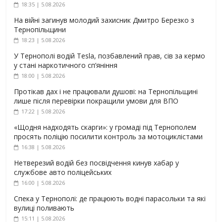
18:35 | 5.08.2026
На війні загинув молодий захисник Дмитро Березко з
Тернопільщини
18:23 | 5.08.2026
У Тернополі водій Tesla, позбавлений прав, сів за кермо
у стані наркотичного сп’яніння
18:00 | 5.08.2026
Протікав дах і не працювали душові: на Тернопільщині
лише після перевірки покращили умови для ВПО
17:22 | 5.08.2026
«Щодня надходять скарги»: у громаді під Тернополем
просять поліцію посилити контроль за мотоциклістами
16:38 | 5.08.2026
Нетверезий водій без посвідчення кинув хабар у
службове авто поліцейських
16:00 | 5.08.2026
Спека у Тернополі: де працюють водні парасольки та які
вулиці поливають
15:11 | 5.08.2026