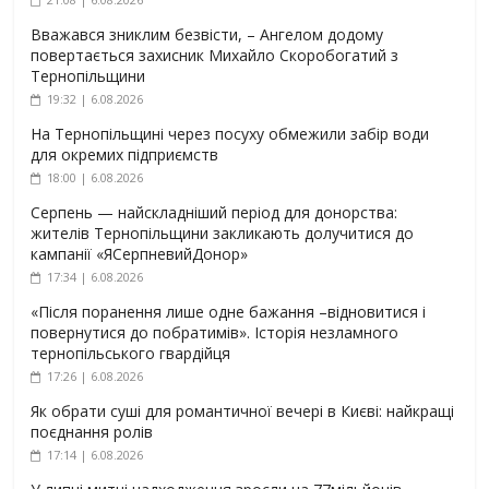
Вважався зниклим безвісти, – Ангелом додому
повертається захисник Михайло Скоробогатий з
Тернопільщини
19:32 | 6.08.2026
На Тернопільщині через посуху обмежили забір води
для окремих підприємств
18:00 | 6.08.2026
Серпень — найскладніший період для донорства:
жителів Тернопільщини закликають долучитися до
кампанії «ЯСерпневийДонор»
17:34 | 6.08.2026
«Після поранення лише одне бажання –відновитися і
повернутися до побратимів». Історія незламного
тернопільського гвардійця
17:26 | 6.08.2026
Як обрати суші для романтичної вечері в Києві: найкращі
поєднання ролів
17:14 | 6.08.2026