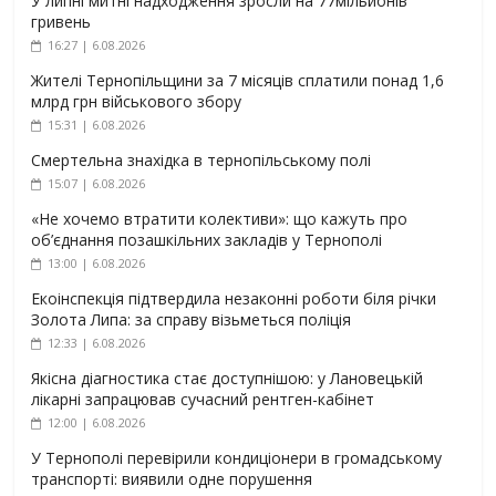
У липні митні надходження зросли на 77мільйонів
гривень
16:27 | 6.08.2026
Жителі Тернопільщини за 7 місяців сплатили понад 1,6
млрд грн військового збору
15:31 | 6.08.2026
Смертельна знахідка в тернопільському полі
15:07 | 6.08.2026
«Не хочемо втратити колективи»: що кажуть про
об’єднання позашкільних закладів у Тернополі
13:00 | 6.08.2026
Екоінспекція підтвердила незаконні роботи біля річки
Золота Липа: за справу візьметься поліція
12:33 | 6.08.2026
Якісна діагностика стає доступнішою: у Лановецькій
лікарні запрацював сучасний рентген-кабінет
12:00 | 6.08.2026
У Тернополі перевірили кондиціонери в громадському
транспорті: виявили одне порушення