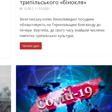
трипільського «бінокля»
12:00 | 11.10.2021
Велетенську копію біноклевидної посудини
облаштовують на Тернопільщині біля входу до
печери. Вертеба, де свого часу знайшли численні
пам’ятки трипільської культури.
Читати далі