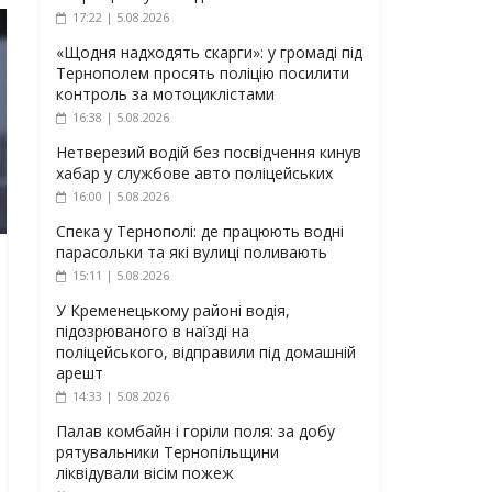
17:22 | 5.08.2026
«Щодня надходять скарги»: у громаді під
Тернополем просять поліцію посилити
контроль за мотоциклістами
16:38 | 5.08.2026
Нетверезий водій без посвідчення кинув
хабар у службове авто поліцейських
16:00 | 5.08.2026
Спека у Тернополі: де працюють водні
парасольки та які вулиці поливають
15:11 | 5.08.2026
У Кременецькому районі водія,
підозрюваного в наїзді на
поліцейського, відправили під домашній
арешт
14:33 | 5.08.2026
Палав комбайн і горіли поля: за добу
рятувальники Тернопільщини
ліквідували вісім пожеж