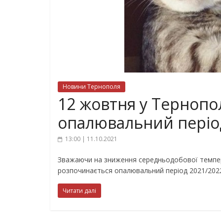
Новини Тернополя
12 жовтня у Тернопо
опалювальний періо
13:00 | 11.10.2021
Зважаючи на зниження середньодобової темпера
розпочинається опалювальний період 2021/2022
Читати далі