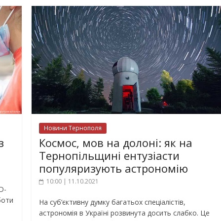
Новини Тернополя
Космос, мов на долоні: як на
з
Тернопільщині ентузіасти
популяризують астрономію
10:00 | 11.10.2021
D-
боти
На суб’єктивну думку багатьох спеціалістів,
астрономія в Україні розвинута досить слабко. Це