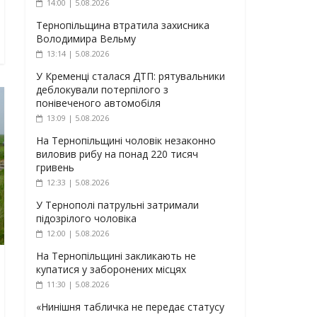
14:00 | 5.08.2026
Тернопільщина втратила захисника
Володимира Вельму
13:14 | 5.08.2026
У Кременці сталася ДТП: рятувальники
деблокували потерпілого з
понівеченого автомобіля
13:09 | 5.08.2026
На Тернопільщині чоловік незаконно
виловив рибу на понад 220 тисяч
гривень
12:33 | 5.08.2026
У Тернополі патрульні затримали
підозрілого чоловіка
12:00 | 5.08.2026
На Тернопільщині закликають не
купатися у заборонених місцях
11:30 | 5.08.2026
«Нинішня табличка не передає статусу