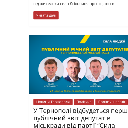
від жительки села Ягільниця про те, що в
Читати далі
Новини Тернополя
Політика
Політичні партії
У Тернополі відбудеться пер
публічний звіт депутатів
міськради від партії “Сила