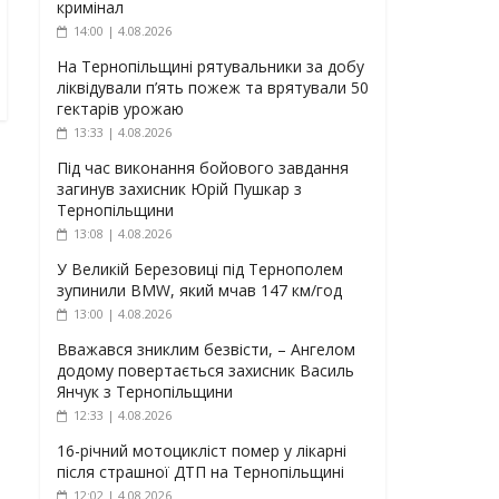
кримінал
14:00 | 4.08.2026
На Тернопільщині рятувальники за добу
ліквідували п’ять пожеж та врятували 50
гектарів урожаю
13:33 | 4.08.2026
Під час виконання бойового завдання
загинув захисник Юрій Пушкар з
Тернопільщини
13:08 | 4.08.2026
У Великій Березовиці під Тернополем
зупинили BMW, який мчав 147 км/год
13:00 | 4.08.2026
Вважався зниклим безвісти, – Ангелом
додому повертається захисник Василь
Янчук з Тернопільщини
12:33 | 4.08.2026
16-річний мотоцикліст помер у лікарні
після страшної ДТП на Тернопільщині
12:02 | 4.08.2026