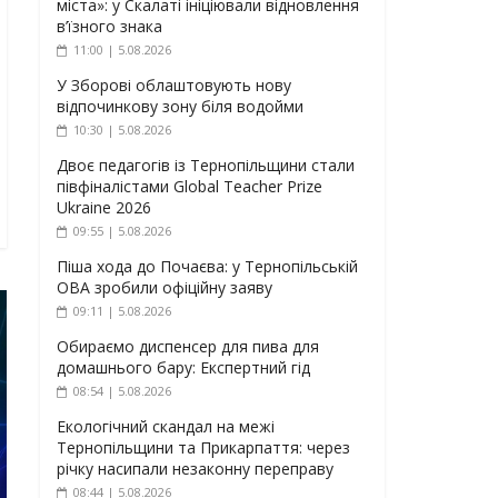
міста»: у Скалаті ініціювали відновлення
в’їзного знака
11:00 | 5.08.2026
У Зборові облаштовують нову
відпочинкову зону біля водойми
10:30 | 5.08.2026
Двоє педагогів із Тернопільщини стали
півфіналістами Global Teacher Prize
Ukraine 2026
09:55 | 5.08.2026
Піша хода до Почаєва: у Тернопільській
ОВА зробили офіційну заяву
09:11 | 5.08.2026
Обираємо диспенсер для пива для
домашнього бару: Експертний гід
08:54 | 5.08.2026
Екологічний скандал на межі
Тернопільщини та Прикарпаття: через
річку насипали незаконну переправу
08:44 | 5.08.2026