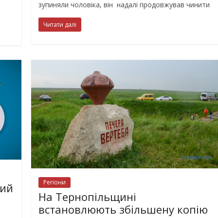
зупиняли чоловіка, він надалі продовжував чинити
Читати далі
Регіони
ший
На Тернопільщині
встановлюють збільшену копію