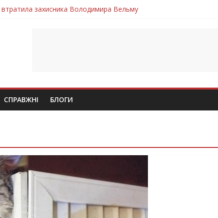
 втратила захисника Володимира Вельму
нопільщини Петро Федів повертається до рідного дому «на щиті»
в скорботі: на щиті повертається воїн Володимир Паламарчук
ння бойового завдання загинув захисник Юрій Пушкар з Тернопі
ув молодий захисник Дмитро Березко з Тернопільщини
СПРАВЖНІ
БЛОГИ