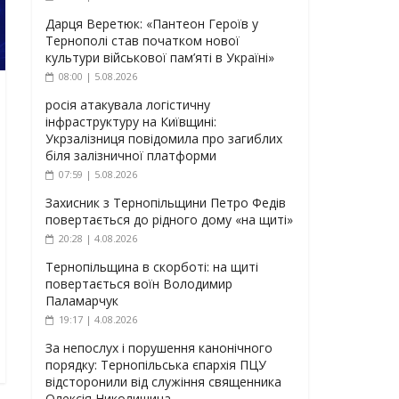
Дарця Веретюк: «Пантеон Героїв у
Тернополі став початком нової
культури військової пам’яті в Україні»
08:00 | 5.08.2026
росія атакувала логістичну
інфраструктуру на Київщині:
Укрзалізниця повідомила про загиблих
біля залізничної платформи
07:59 | 5.08.2026
Захисник з Тернопільщини Петро Федів
повертається до рідного дому «на щиті»
20:28 | 4.08.2026
Тернопільщина в скорботі: на щиті
повертається воїн Володимир
Паламарчук
19:17 | 4.08.2026
За непослух і порушення канонічного
порядку: Тернопільська єпархія ПЦУ
відсторонили від служіння священника
Олексія Николишина