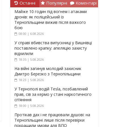
Останні
Популярні
Коментарі
Майже 10 годин під вогнем і атаками
дронів: як поліцейський із
Тернопільщини вижив після важкого
бою
08:00 | 6.08.2026
У справі вбивства випускниці у Вишнівці
поставлено крапку: апеляцію захисту
відхилили
18:35 | 5.08.2026
На війні загинув молодий захисник
Дмитро Березко з Тернопільщини
18:23 | 5.08.2026
У Тернополі водій Tesla, позбавлений
прав, сів за кермо у стані наркотичного
сп’яніння
18:00 | 5.08.2026
Протікав дах і не працювали душові: на
Тернопільщині лише після перевірки
покращили умови для ВПО