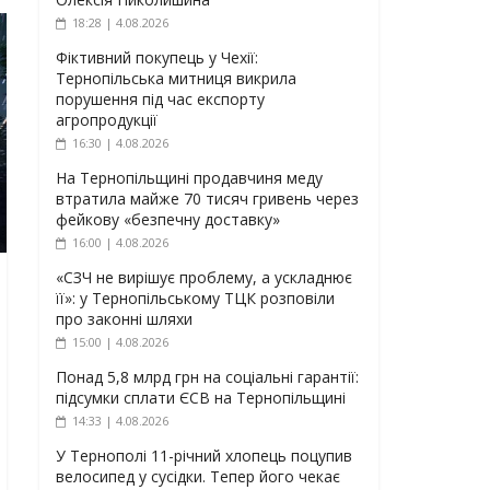
18:28 | 4.08.2026
Фіктивний покупець у Чехії:
Тернопільська митниця викрила
порушення під час експорту
агропродукції
16:30 | 4.08.2026
На Тернопільщині продавчиня меду
втратила майже 70 тисяч гривень через
фейкову «безпечну доставку»
16:00 | 4.08.2026
«СЗЧ не вирішує проблему, а ускладнює
її»: у Тернопільському ТЦК розповіли
про законні шляхи
15:00 | 4.08.2026
Понад 5,8 млрд грн на соціальні гарантії:
підсумки сплати ЄСВ на Тернопільщині
14:33 | 4.08.2026
У Тернополі 11-річний хлопець поцупив
велосипед у сусідки. Тепер його чекає