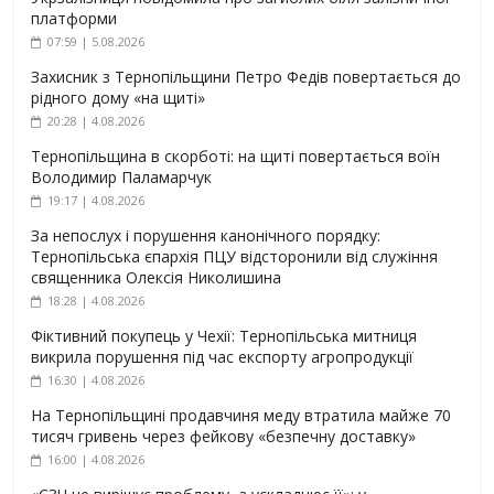
платформи
07:59 | 5.08.2026
Захисник з Тернопільщини Петро Федів повертається до
рідного дому «на щиті»
20:28 | 4.08.2026
Тернопільщина в скорботі: на щиті повертається воїн
Володимир Паламарчук
19:17 | 4.08.2026
За непослух і порушення канонічного порядку:
Тернопільська єпархія ПЦУ відсторонили від служіння
священника Олексія Николишина
18:28 | 4.08.2026
Фіктивний покупець у Чехії: Тернопільська митниця
викрила порушення під час експорту агропродукції
16:30 | 4.08.2026
На Тернопільщині продавчиня меду втратила майже 70
тисяч гривень через фейкову «безпечну доставку»
16:00 | 4.08.2026