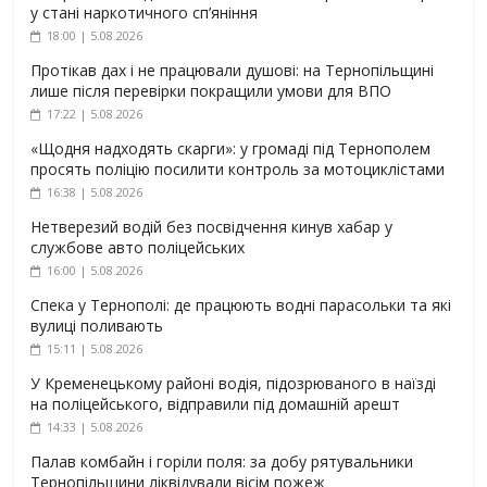
у стані наркотичного сп’яніння
18:00 | 5.08.2026
Протікав дах і не працювали душові: на Тернопільщині
лише після перевірки покращили умови для ВПО
17:22 | 5.08.2026
«Щодня надходять скарги»: у громаді під Тернополем
просять поліцію посилити контроль за мотоциклістами
16:38 | 5.08.2026
Нетверезий водій без посвідчення кинув хабар у
службове авто поліцейських
16:00 | 5.08.2026
Спека у Тернополі: де працюють водні парасольки та які
вулиці поливають
15:11 | 5.08.2026
У Кременецькому районі водія, підозрюваного в наїзді
на поліцейського, відправили під домашній арешт
14:33 | 5.08.2026
Палав комбайн і горіли поля: за добу рятувальники
Тернопільщини ліквідували вісім пожеж