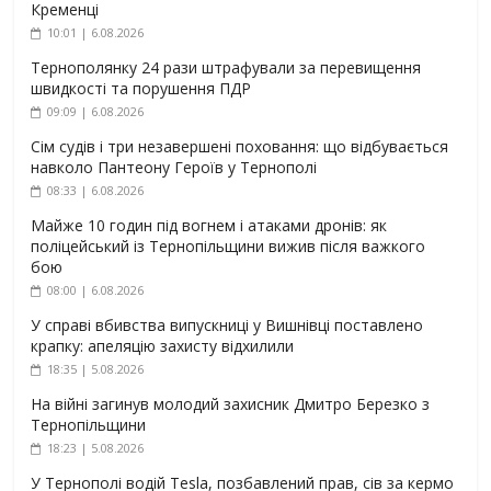
Кременці
10:01 | 6.08.2026
Тернополянку 24 рази штрафували за перевищення
швидкості та порушення ПДР
09:09 | 6.08.2026
Сім судів і три незавершені поховання: що відбувається
навколо Пантеону Героїв у Тернополі
08:33 | 6.08.2026
Майже 10 годин під вогнем і атаками дронів: як
поліцейський із Тернопільщини вижив після важкого
бою
08:00 | 6.08.2026
У справі вбивства випускниці у Вишнівці поставлено
крапку: апеляцію захисту відхилили
18:35 | 5.08.2026
На війні загинув молодий захисник Дмитро Березко з
Тернопільщини
18:23 | 5.08.2026
У Тернополі водій Tesla, позбавлений прав, сів за кермо