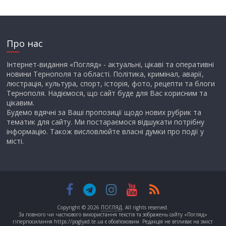
Про нас
Інтернет-видання «Погляд» - актуальні, цікаві та оперативні
новини Тернополя та області. Політика, кримінал, аварії,
люстрація, культура, спорт, історія, фото, рецепти та блоги
Тернополя. Надіємося, що сайт буде для Вас корисним та
цікавим.
Будемо вдячні за Ваші пропозиції щодо нових рубрик та
тематик для сайту. Ми постараємося відшукати потрібну
інформацію. Також висловлюйте власні думки про події у
місті.
Copyright © 2026
ПОГЛЯД
. All rights reserved.
За повного чи часткового використання текстів та зображень сайту «Погляд»
гіперпосилання https://poglyad.te.ua є обов’язковим. Редакція не впливає на зміст