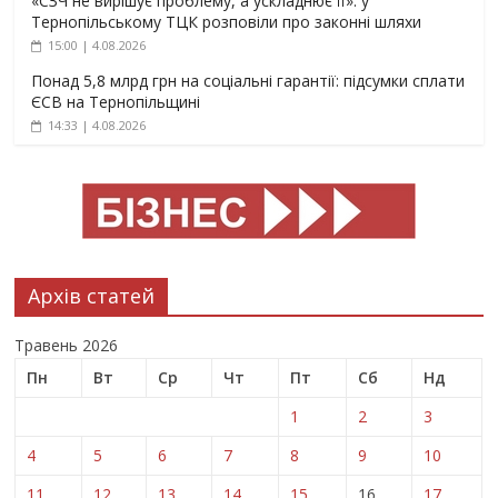
«СЗЧ не вирішує проблему, а ускладнює її»: у
Тернопільському ТЦК розповіли про законні шляхи
15:00 | 4.08.2026
Понад 5,8 млрд грн на соціальні гарантії: підсумки сплати
ЄСВ на Тернопільщині
14:33 | 4.08.2026
Архів статей
Травень 2026
Пн
Вт
Ср
Чт
Пт
Сб
Нд
1
2
3
4
5
6
7
8
9
10
11
12
13
14
15
16
17