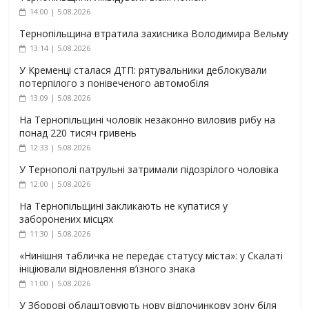
14:00 | 5.08.2026
Тернопільщина втратила захисника Володимира Вельму
13:14 | 5.08.2026
У Кременці сталася ДТП: рятувальники деблокували
потерпілого з понівеченого автомобіля
13:09 | 5.08.2026
На Тернопільщині чоловік незаконно виловив рибу на
понад 220 тисяч гривень
12:33 | 5.08.2026
У Тернополі патрульні затримали підозрілого чоловіка
12:00 | 5.08.2026
На Тернопільщині закликають не купатися у
заборонених місцях
11:30 | 5.08.2026
«Нинішня табличка не передає статусу міста»: у Скалаті
ініціювали відновлення в’їзного знака
11:00 | 5.08.2026
У Зборові облаштовують нову відпочинкову зону біля