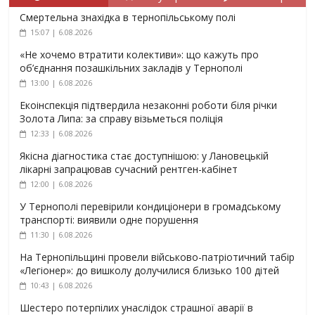
Смертельна знахідка в тернопільському полі
15:07 | 6.08.2026
«Не хочемо втратити колективи»: що кажуть про
об’єднання позашкільних закладів у Тернополі
13:00 | 6.08.2026
Екоінспекція підтвердила незаконні роботи біля річки
Золота Липа: за справу візьметься поліція
12:33 | 6.08.2026
Якісна діагностика стає доступнішою: у Лановецькій
лікарні запрацював сучасний рентген-кабінет
12:00 | 6.08.2026
У Тернополі перевірили кондиціонери в громадському
транспорті: виявили одне порушення
11:30 | 6.08.2026
На Тернопільщині провели військово-патріотичний табір
«Легіонер»: до вишколу долучилися близько 100 дітей
10:43 | 6.08.2026
Шестеро потерпілих унаслідок страшної аварії в