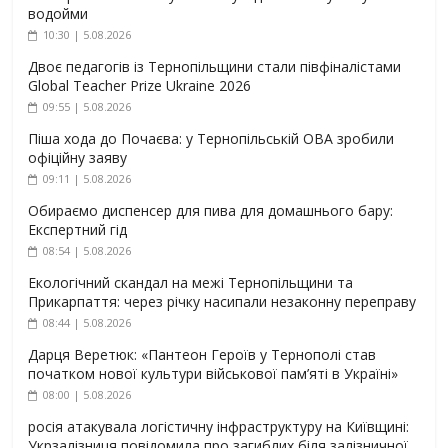
водойми
10:30 | 5.08.2026
Двоє педагогів із Тернопільщини стали півфіналістами
Global Teacher Prize Ukraine 2026
09:55 | 5.08.2026
Піша хода до Почаєва: у Тернопільській ОВА зробили
офіційну заяву
09:11 | 5.08.2026
Обираємо диспенсер для пива для домашнього бару:
Експертний гід
08:54 | 5.08.2026
Екологічний скандал на межі Тернопільщини та
Прикарпаття: через річку насипали незаконну переправу
08:44 | 5.08.2026
Дарця Веретюк: «Пантеон Героїв у Тернополі став
початком нової культури військової пам’яті в Україні»
08:00 | 5.08.2026
росія атакувала логістичну інфраструктуру на Київщині:
Укрзалізниця повідомила про загиблих біля залізничної