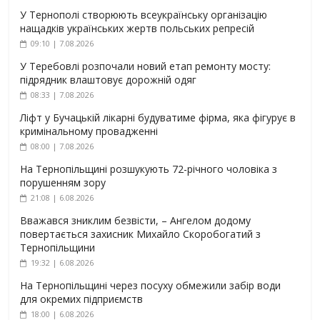
У Тернополі створюють всеукраїнську організацію
нащадків українських жертв польських репресій
09:10 | 7.08.2026
У Теребовлі розпочали новий етап ремонту мосту:
підрядник влаштовує дорожній одяг
08:33 | 7.08.2026
Ліфт у Бучацькій лікарні будуватиме фірма, яка фігурує в
кримінальному провадженні
08:00 | 7.08.2026
На Тернопільщині розшукують 72-річного чоловіка з
порушенням зору
21:08 | 6.08.2026
Вважався зниклим безвісти, – Ангелом додому
повертається захисник Михайло Скоробогатий з
Тернопільщини
19:32 | 6.08.2026
На Тернопільщині через посуху обмежили забір води
для окремих підприємств
18:00 | 6.08.2026