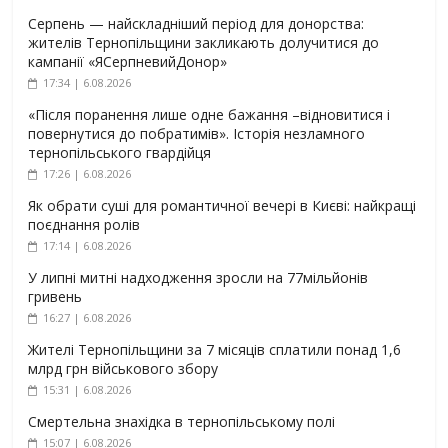
Серпень — найскладніший період для донорства:
жителів Тернопільщини закликають долучитися до
кампанії «ЯСерпневийДонор»
17:34 | 6.08.2026
«Після поранення лише одне бажання –відновитися і
повернутися до побратимів». Історія незламного
тернопільського гвардійця
17:26 | 6.08.2026
Як обрати суші для романтичної вечері в Києві: найкращі
поєднання ролів
17:14 | 6.08.2026
У липні митні надходження зросли на 77мільйонів
гривень
16:27 | 6.08.2026
Жителі Тернопільщини за 7 місяців сплатили понад 1,6
млрд грн військового збору
15:31 | 6.08.2026
Смертельна знахідка в тернопільському полі
15:07 | 6.08.2026