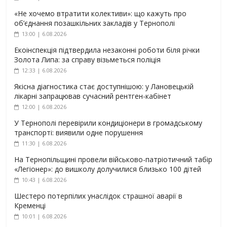
«Не хочемо втратити колективи»: що кажуть про
об’єднання позашкільних закладів у Тернополі
13:00 | 6.08.2026
Екоінспекція підтвердила незаконні роботи біля річки
Золота Липа: за справу візьметься поліція
12:33 | 6.08.2026
Якісна діагностика стає доступнішою: у Лановецькій
лікарні запрацював сучасний рентген-кабінет
12:00 | 6.08.2026
У Тернополі перевірили кондиціонери в громадському
транспорті: виявили одне порушення
11:30 | 6.08.2026
На Тернопільщині провели військово-патріотичний табір
«Легіонер»: до вишколу долучилися близько 100 дітей
10:43 | 6.08.2026
Шестеро потерпілих унаслідок страшної аварії в
Кременці
10:01 | 6.08.2026