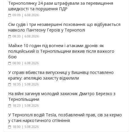
Тернополянку 24 рази штрафували за перевищення
швидкості та порушення ПДР
09:09 | 6.08.2026
Сім судів і три незавершені поховання: що відбувається
навколо Пантеону Героїв у Тернополі
08:33 | 6.08.2026
Майже 10 годин під вогнем і атаками дронів: як
поліцейський із Тернопільщини вижив після важкого
бою
08:00 | 6.08.2026
У справі вбивства випускниці у Вишнівці поставлено
крапку: апеляцію захисту відхилили
18:35 | 5.08.2026
На війні загинув молодий захисник Дмитро Березко з
Тернопільщини
18:23 | 5.08.2026
У Тернополі водій Tesla, позбавлений прав, сів за кермо
у стані наркотичного сп’яніння
18:00 | 5.08.2026