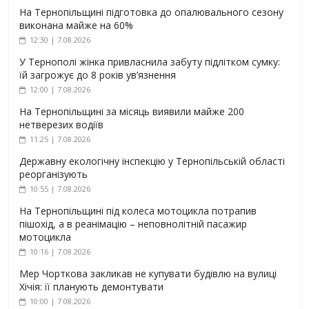
На Тернопільщині підготовка до опалювального сезону
виконана майже на 60%
12:30 | 7.08.2026
У Тернополі жінка привласнила забуту підлітком сумку:
їй загрожує до 8 років ув’язнення
12:00 | 7.08.2026
На Тернопільщині за місяць виявили майже 200
нетверезих водіїв
11:25 | 7.08.2026
Державну екологічну інспекцію у Тернопільській області
реорганізують
10:55 | 7.08.2026
На Тернопільщині під колеса мотоцикла потрапив
пішохід, а в реанімацію – неповнолітній пасажир
мотоцикла
10:16 | 7.08.2026
Мер Чорткова закликав не купувати будівлю на вулиці
Хічія: її планують демонтувати
10:00 | 7.08.2026