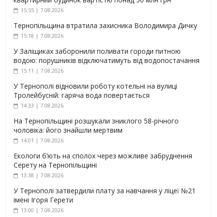
15:55 | 7.08.2026
Тернопільщина втратила захисника Володимира Дичку
15:18 | 7.08.2026
У Заліщиках заборонили поливати городи питною
водою: порушників відключатимуть від водопостачання
15:11 | 7.08.2026
У Тернополі відновили роботу котельні на вулиці
Тролейбусній: гаряча вода повертається
14:33 | 7.08.2026
На Тернопільщині розшукали зниклого 58-річного
чоловіка: його знайшли мертвим
14:01 | 7.08.2026
Екологи б’ють на сполох через можливе забруднення
Серету на Тернопільщині
13:38 | 7.08.2026
У Тернополі затвердили плату за навчання у ліцеї №21
імені Ігоря Герети
13:00 | 7.08.2026