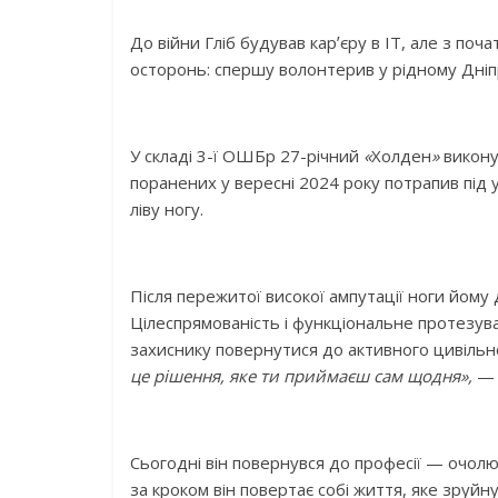
До війни Гліб будував карʼєру в IT, але з п
осторонь: спершу волонтерив у рідному Дніпр
У складі 3-ї ОШБр 27-річний
«
Холден
»
виконув
поранених у вересні 2024 року потрапив під
ліву ногу.
Після пережитої високої ампутації ноги йому
Цілеспрямованість і функціональне протезув
захиснику повернутися до активного цивільн
це рішення, яке ти приймаєш сам щодня»,
— 
Сьогодні він повернувся до професії — очолює
за кроком він повертає собі життя, яке зруйн