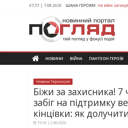
Skip
07:37 | 7.08.2026
ШАНА ГЕРОЯМ:
На війні загин
to
Тернопільщина
content
ПОГЛЯД
Захисник з Тер
Тернопільщина 
Вважався зник
Новини
Тернополя.
Тернопільські
новини
НОВИНИ
ВІЙНА
ПАНТЕОН ГЕРОЇВ
та
події
Новини Тернополя
Біжи за захисника! 
забіг на підтримку ве
кінцівки: як долучит
15:33 | 2.06.2026