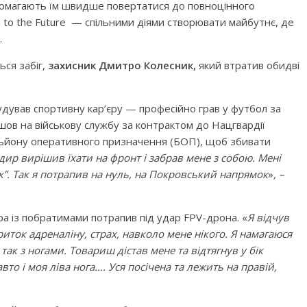
опомагають їм швидше повертатися до повноцінного
 to the Future — спільними діями створювати майбутнє, де
.
ься забіг,
захисник Дмитро Колесник,
який втратив обидві
ував спортивну кар’єру — професійно грав у футбол за
ішов на військову службу за контрактом до Нацгвардії
тальйону оперативного призначення (БОП), щоб збивати
ир вирішив їхати на фронт і забрав мене з собою. Мені
к”. Так я потрапив на нуль, на Покровський напрямок
»
, –
тра із побратимами потрапив під удар FPV-дрона. «
Я відчув
иток адреналіну, страх, навколо мене нікого. Я намагаюся
так з ногами. Товариш дістав мене та відтягнув у бік
вто і моя ліва нога…. Уся посічена та лежить на правій,