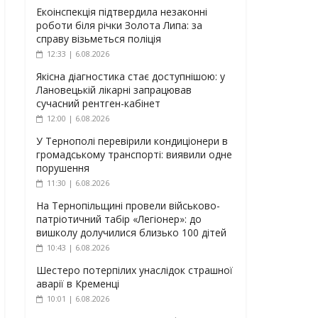
Екоінспекція підтвердила незаконні
роботи біля річки Золота Липа: за
справу візьметься поліція
12:33 | 6.08.2026
Якісна діагностика стає доступнішою: у
Лановецькій лікарні запрацював
сучасний рентген-кабінет
12:00 | 6.08.2026
У Тернополі перевірили кондиціонери в
громадському транспорті: виявили одне
порушення
11:30 | 6.08.2026
На Тернопільщині провели військово-
патріотичний табір «Легіонер»: до
вишколу долучилися близько 100 дітей
10:43 | 6.08.2026
Шестеро потерпілих унаслідок страшної
аварії в Кременці
10:01 | 6.08.2026