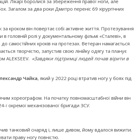
ій. Лікарі боролися за збереження правої ноги, але
х. Загалом за два роки Дмитро переніс 69 хірургічних
к за кроком він повертає собі активне життя. Протезування
и в головній ролі у документальному фільмі «Сталеві», в
а до самостійних кроків на протезах. Ветеран намагається
ається творчістю, запустив свою лінійку одягу та планує
аком ALEKSEEV.
«Завдяки підтримці людей почав вірити в
лександр Чайка
, який у 2022 році втратив ногу у боях під
ячим хореографом. На початку повномасштабної війни він
 24-ї окремої механізованої бригади ЗСУ.
чив танковий снаряд і, лише дивом, йому вдалося вижити.
вати праву ногу повністю.