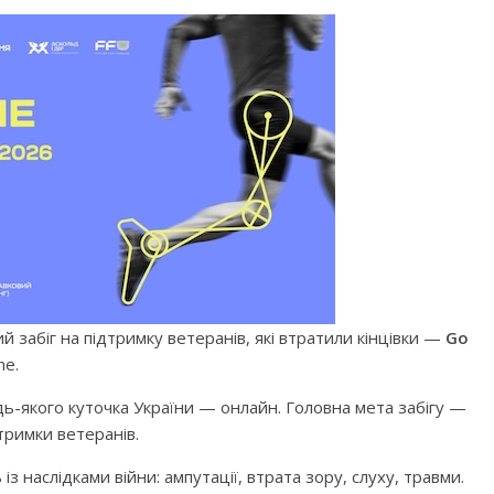
 забіг на підтримку ветеранів, які втратили кінцівки
—
Go
ne.
дь-якого куточка України
—
онлайн. Головна мета забігу —
тримки ветеранів.
із наслідками війни: ампутації, втрата зору, слуху, травми.