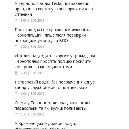
У Тернополі водій Tesla, позбавлений
прав, сів за кермо у стані наркотичного
сп’яніння
18:00 | 5.08.2026
Протікав дах і не працювали душові: на
Тернопільщині лише після перевірки
покращили умови для ВПО
17:22 | 5.08.2026
«Щодня надходять скарги»: у громаді під
Тернополем просять поліцію посилити
контроль за мотоциклістами
16:38 | 5.08.2026
Нетверезий водій без посвідчення кинув
хабар у службове авто поліцейських
16:00 | 5.08.2026
Спека у Тернополі: де працюють водні
парасольки та які вулиці поливають
15:11 | 5.08.2026
У Кременецькому районі водія,
підозрюваного в наїзді на