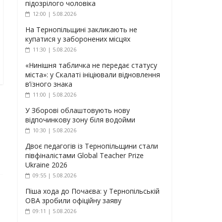
підозрілого чоловіка
12:00 | 5.08.2026
На Тернопільщині закликають не
купатися у заборонених місцях
11:30 | 5.08.2026
«Нинішня табличка не передає статусу
міста»: у Скалаті ініціювали відновлення
в’їзного знака
11:00 | 5.08.2026
У Зборові облаштовують нову
відпочинкову зону біля водойми
10:30 | 5.08.2026
Двоє педагогів із Тернопільщини стали
півфіналістами Global Teacher Prize
Ukraine 2026
09:55 | 5.08.2026
Піша хода до Почаєва: у Тернопільській
ОВА зробили офіційну заяву
09:11 | 5.08.2026