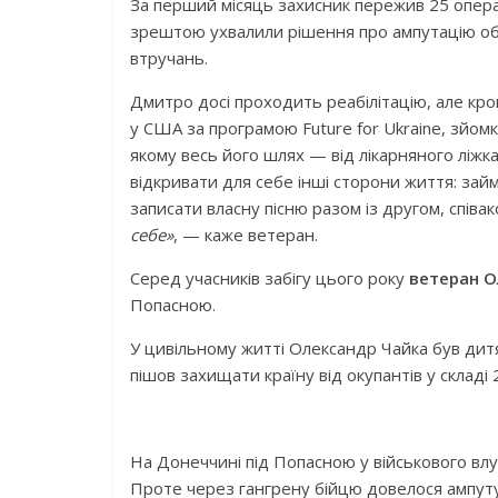
За перший місяць захисник пережив 25 операц
зрештою ухвалили рішення про ампутацію обо
втручань.
Дмитро досі проходить реабілітацію, але кро
у США за програмою Future for Ukraine, зйомк
якому весь його шлях
—
від лікарняного ліжк
відкривати для себе інші сторони життя: займ
записати власну пісню разом із другом, спів
себе»
, — каже ветеран.
Серед учасників забігу цього року
ветеран О
Попасною.
У цивільному житті Олександр Чайка був дит
пішов захищати країну від окупантів у складі
На Донеччині під Попасною у військового влу
Проте через гангрену бійцю довелося ампуту