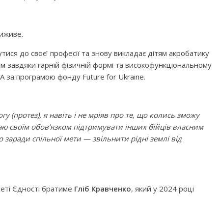
виживе.
тися до своєї професії та знову викладає дітям акробатику
вим завдяки гарній фізичній формі та високофункціональному
 за програмою фонду Future for Ukraine.
у (протез), я навіть і не мріяв про те, що колись зможу
аю своїм обов’язком підтримувати інших бійців власним
заради спільної мети — звільнити рідні землі від
еті Єдності братиме
Гліб Кравченко
, який у 2024 році