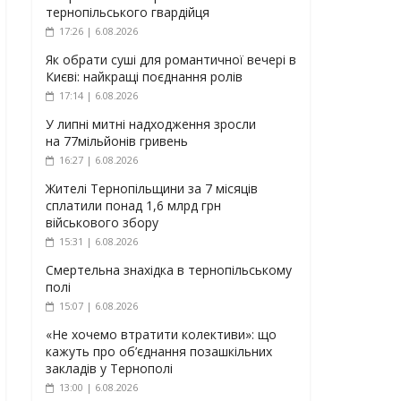
тернопільського гвардійця
17:26 | 6.08.2026
Як обрати суші для романтичної вечері в
Києві: найкращі поєднання ролів
17:14 | 6.08.2026
У липні митні надходження зросли
на 77мільйонів гривень
16:27 | 6.08.2026
Жителі Тернопільщини за 7 місяців
сплатили понад 1,6 млрд грн
військового збору
15:31 | 6.08.2026
Смертельна знахідка в тернопільському
полі
15:07 | 6.08.2026
«Не хочемо втратити колективи»: що
кажуть про об’єднання позашкільних
закладів у Тернополі
13:00 | 6.08.2026