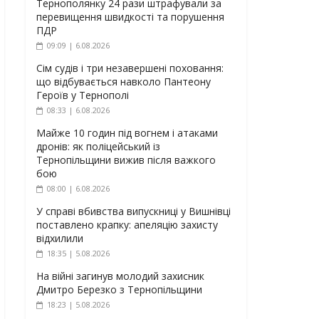
Тернополянку 24 рази штрафували за
перевищення швидкості та порушення
ПДР
09:09 | 6.08.2026
Сім судів і три незавершені поховання:
що відбувається навколо Пантеону
Героїв у Тернополі
08:33 | 6.08.2026
Майже 10 годин під вогнем і атаками
дронів: як поліцейський із
Тернопільщини вижив після важкого
бою
08:00 | 6.08.2026
У справі вбивства випускниці у Вишнівці
поставлено крапку: апеляцію захисту
відхилили
18:35 | 5.08.2026
На війні загинув молодий захисник
Дмитро Березко з Тернопільщини
18:23 | 5.08.2026