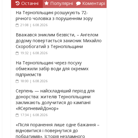
Останні
Популярні
Коментарі
На Тернопільщині розшукують 72-
річного чоловіка з порушенням зору
21:08 | 6.08.2026
Вважався зниклим безвісти, – Ангелом
додому повертається захисник Михайло
Скоробогатий з Тернопільщини
19:32 | 6.08.2026
На Тернопільщині через посуху
обмежили забір води для окремих
підприємств
18:00 | 6.08.2026
Серпень — найскладніший період для
донорства: жителів Тернопільщини
закликають долучитися до кампанії
«ЯСерпневийДонор»
17:34 | 6.08.2026
«Після поранення лише одне бажання –
відновитися і повернутися до
побратимів». Історія незламного