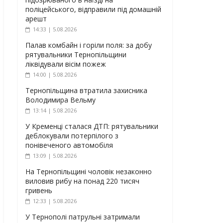
поліцейського, відправили під домашній
арешт
14:33 | 5.08.2026
Палав комбайн і горіли поля: за добу
рятувальники Тернопільщини
ліквідували вісім пожеж
14:00 | 5.08.2026
Тернопільщина втратила захисника
Володимира Вельму
13:14 | 5.08.2026
У Кременці сталася ДТП: рятувальники
деблокували потерпілого з
понівеченого автомобіля
13:09 | 5.08.2026
На Тернопільщині чоловік незаконно
виловив рибу на понад 220 тисяч
гривень
12:33 | 5.08.2026
У Тернополі патрульні затримали