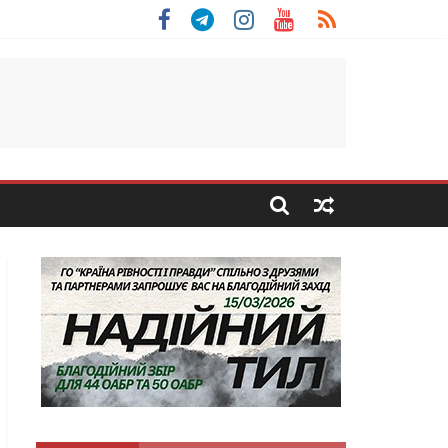
 Скоробогатий з Тернопільщини