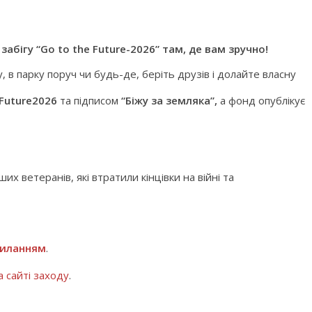
абігу “Go to the Future-2026” там, де вам зручно!
 в парку поруч чи будь-де, беріть друзів і долайте власну
uture2026
та підписом
“Біжу за земляка”,
а фонд опублікує
х ветеранів, які втратили кінцівки на війні та
силанням
.
а сайті заходу
.