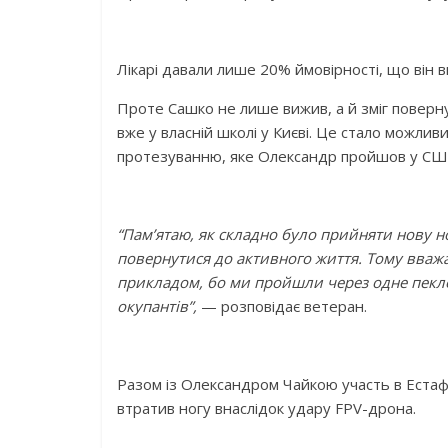
Лікарі давали лише 20% ймовірності, що він 
Проте Сашко не лише вижив, а й зміг поверну
вже у власній школі у Києві. Це стало можли
протезуванню, яке Олександр пройшов у США
“Пам’ятаю, як складно було прийняти нову ног
повернутися до активного життя. Тому вваж
прикладом, бо ми пройшли через одне пекло 
окупантів”,
— розповідає ветеран.
Разом із Олександром Чайкою участь в Естаф
втратив ногу внаслідок удару FPV-дрона.