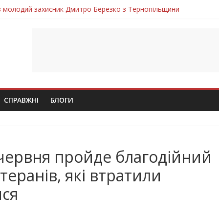
ув молодий захисник Дмитро Березко з Тернопільщини
 втратила захисника Володимира Вельму
нопільщини Петро Федів повертається до рідного дому «на щиті»
в скорботі: на щиті повертається воїн Володимир Паламарчук
лим безвісти, – Ангелом додому повертається захисник Михайло
СПРАВЖНІ
БЛОГИ
7 червня пройде благодійний
теранів, які втратили
ися