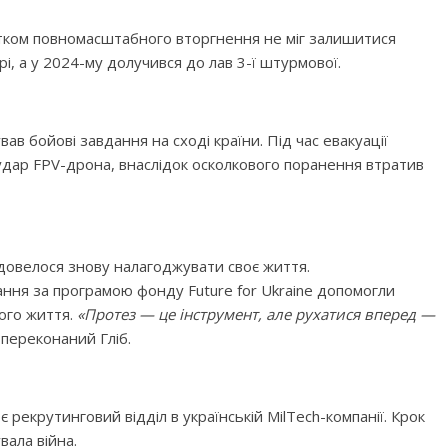
очатком повномасштабного вторгнення не міг залишитися
і, а у 2024-му долучився до лав 3-ї штурмової.
ав бойові завдання на сході країни. Під час евакуації
 удар FPV-дрона, внаслідок осколкового поранення втратив
 довелося знову налагоджувати своє життя.
ання за програмою фонду Future for Ukraine допомогли
ого життя.
«Протез — це інструмент, але рухатися вперед —
переконаний Гліб.
 рекрутинговий відділ в українській MilTech-компанії. Крок
увала війна.