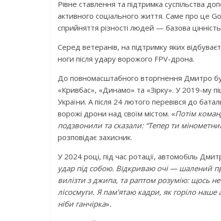
Рівне ставлення та підтримка суспільства д
активного соціального життя. Саме про це Go
сприйняття різності людей — базова цінність
Серед ветеранів, на підтримку яких відбуваєт
ноги після удару ворожого FPV-дрона.
До повномасштабного вторгнення Дмитро буд
«Кривбас», «Динамо» та «Зірку». У 2019-му п
України. А після 24 лютого перевівся до ба
ворожі дрони над своїм містом. «
Потім команд
подзвонили та сказали: “Тепер ти мінометни
розповідає захисник.
У 2024 році, під час ротації, автомобіль Дми
удар під собою. Відкриваю очі — шалений пр
вилізти з джипа, та раптом розумію: щось не 
лісосмуги. Я пам’ятаю кадри, як горіло наше а
ніби ганчірка
»
.