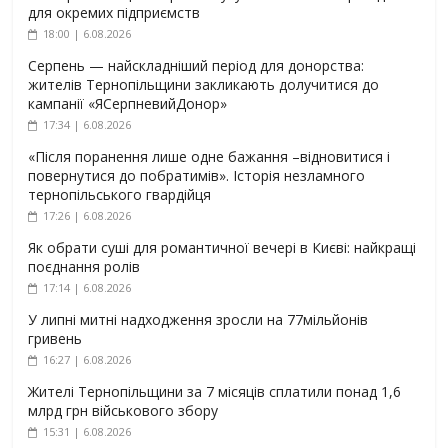
для окремих підприємств
18:00 | 6.08.2026
Серпень — найскладніший період для донорства:
жителів Тернопільщини закликають долучитися до
кампанії «ЯСерпневийДонор»
17:34 | 6.08.2026
«Після поранення лише одне бажання –відновитися і
повернутися до побратимів». Історія незламного
тернопільського гвардійця
17:26 | 6.08.2026
Як обрати суші для романтичної вечері в Києві: найкращі
поєднання ролів
17:14 | 6.08.2026
У липні митні надходження зросли на 77мільйонів
гривень
16:27 | 6.08.2026
Жителі Тернопільщини за 7 місяців сплатили понад 1,6
млрд грн військового збору
15:31 | 6.08.2026