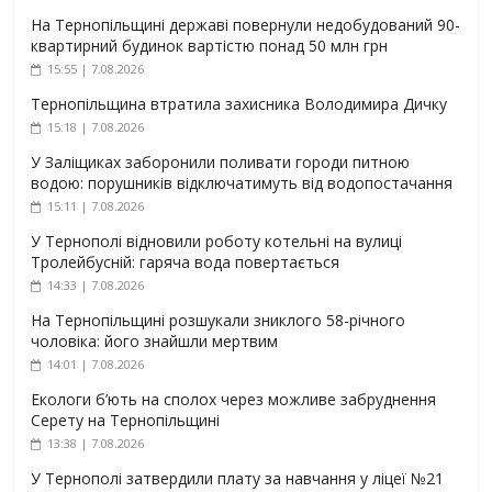
На Тернопільщині державі повернули недобудований 90-
квартирний будинок вартістю понад 50 млн грн
15:55 | 7.08.2026
Тернопільщина втратила захисника Володимира Дичку
15:18 | 7.08.2026
У Заліщиках заборонили поливати городи питною
водою: порушників відключатимуть від водопостачання
15:11 | 7.08.2026
У Тернополі відновили роботу котельні на вулиці
Тролейбусній: гаряча вода повертається
14:33 | 7.08.2026
На Тернопільщині розшукали зниклого 58-річного
чоловіка: його знайшли мертвим
14:01 | 7.08.2026
Екологи б’ють на сполох через можливе забруднення
Серету на Тернопільщині
13:38 | 7.08.2026
У Тернополі затвердили плату за навчання у ліцеї №21