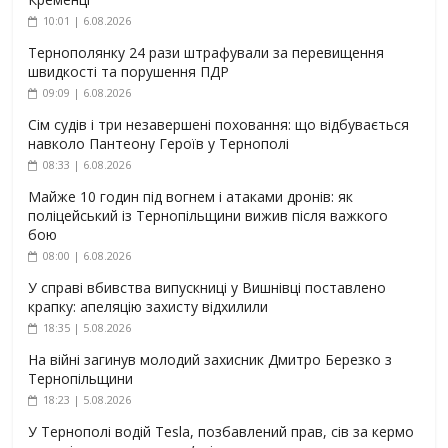
10:01 | 6.08.2026
Тернополянку 24 рази штрафували за перевищення
швидкості та порушення ПДР
09:09 | 6.08.2026
Сім судів і три незавершені поховання: що відбувається
навколо Пантеону Героїв у Тернополі
08:33 | 6.08.2026
Майже 10 годин під вогнем і атаками дронів: як
поліцейський із Тернопільщини вижив після важкого
бою
08:00 | 6.08.2026
У справі вбивства випускниці у Вишнівці поставлено
крапку: апеляцію захисту відхилили
18:35 | 5.08.2026
На війні загинув молодий захисник Дмитро Березко з
Тернопільщини
18:23 | 5.08.2026
У Тернополі водій Tesla, позбавлений прав, сів за кермо