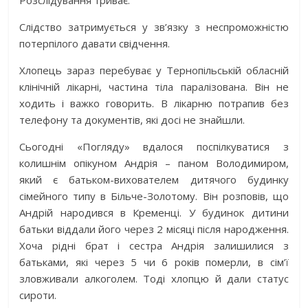
Розслідування триває.
Слідство затримується у зв’язку з неспроможністю
потерпілого давати свідчення.
Хлопець зараз перебуває у Тернопільській обласній
клінічній лікарні, частина тіла паралізована. Він не
ходить і важко говорить. В лікарню потрапив без
телефону та документів, які досі не знайшли.
Сьогодні «Погляду» вдалося поспілкуватися з
колишнім опікуном Андрія – паном Володимиром,
який є батьком-вихователем дитячого будинку
сімейного типу в Більче-Золотому. Він розповів, що
Андрій народився в Кременці. У будинок дитини
батьки віддали його через 2 місяці після народження.
Хоча рідні брат і сестра Андрія залишилися з
батьками, які через 5 чи 6 років померли, в сім’ї
зловживали алкоголем. Тоді хлопцю й дали статус
сироти.