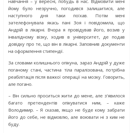
навчання – у вересні, побудь в нас. Відмовити мені
йому було незручно, погодився залишитися, але
наступного дня таки поїхав. Потім мені
зателефонувала якась пані Зоя і повідомила, що
Андрій в лікарні. Вчора я провідував його, возив у
інвалідному візку, ходив в університет, де подав
довідку про те, що він в лікарні. Заповнив документи
на оформлення стипендії.
За словами колишнього опікуна, зараз Андрій у дуже
поганому стані, частина тіла паралізована, потрібна
реабілітація після важкої операції на мозку. Говорить,
але погано.
– Він сильно проситься жити до мене, але з’явилося
багато претендентів опікуватися ним, – каже
Володимир. – Я сказав, якщо не буде кому забрати
його до себе, не відмовлю, але воювати ні з ким не
буду.