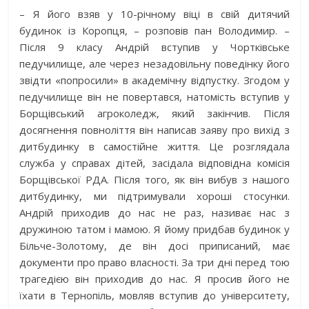
– Я його взяв у 10-річному віці в свій дитячий
будинок із Коропця, – розповів пан Володимир. –
Після 9 класу Андрій вступив у Чортківське
педучилище, але через незадовільну поведінку його
звідти «попросили» в академічну відпустку. Згодом у
педучилище він не повертався, натомість вступив у
Борщівський агроколедж, який закінчив. Після
досягнення повноліття він написав заяву про вихід з
дитбудинку в самостійне життя. Це розглядала
служба у справах дітей, засідала відповідна комісія
Борщівської РДА. Після того, як він вибув з нашого
дитбудинку, ми підтримували хороші стосунки.
Андрій приходив до нас не раз, називає нас з
дружиною татом і мамою. Я йому придбав будинок у
Більче-Золотому, де він досі приписаний, має
документи про право власності. За три дні перед тою
трагедією він приходив до нас. Я просив його не
їхати в Тернопіль, мовляв вступив до університету,