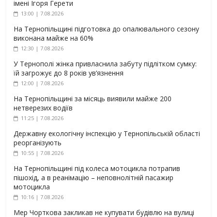
імені Ігоря Герети
13:00 | 7.08.2026
На Тернопільщині підготовка до опалювального сезону
виконана майже на 60%
12:30 | 7.08.2026
У Тернополі жінка привласнила забуту підлітком сумку:
їй загрожує до 8 років ув’язнення
12:00 | 7.08.2026
На Тернопільщині за місяць виявили майже 200
нетверезих водіїв
11:25 | 7.08.2026
Державну екологічну інспекцію у Тернопільській області
реорганізують
10:55 | 7.08.2026
На Тернопільщині під колеса мотоцикла потрапив
пішохід, а в реанімацію – неповнолітній пасажир
мотоцикла
10:16 | 7.08.2026
Мер Чорткова закликав не купувати будівлю на вулиці