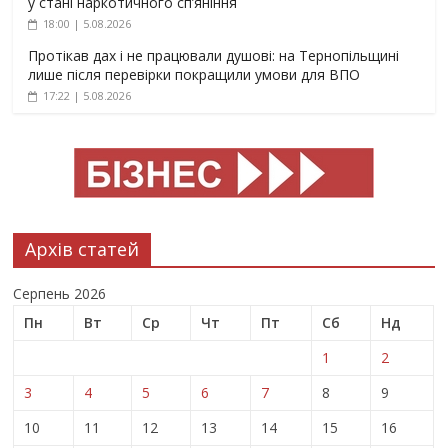
у стані наркотичного сп’яніння
18:00 | 5.08.2026
Протікав дах і не працювали душові: на Тернопільщині
лише після перевірки покращили умови для ВПО
17:22 | 5.08.2026
Архів статей
Серпень 2026
Пн
Вт
Ср
Чт
Пт
Сб
Нд
1
2
3
4
5
6
7
8
9
10
11
12
13
14
15
16