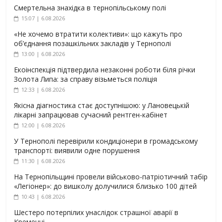
Смертельна знахідка в тернопільському полі
15:07 | 6.08.2026
«Не хочемо втратити колективи»: що кажуть про
об’єднання позашкільних закладів у Тернополі
13:00 | 6.08.2026
Екоінспекція підтвердила незаконні роботи біля річки
Золота Липа: за справу візьметься поліція
12:33 | 6.08.2026
Якісна діагностика стає доступнішою: у Лановецькій
лікарні запрацював сучасний рентген-кабінет
12:00 | 6.08.2026
У Тернополі перевірили кондиціонери в громадському
транспорті: виявили одне порушення
11:30 | 6.08.2026
На Тернопільщині провели військово-патріотичний табір
«Легіонер»: до вишколу долучилися близько 100 дітей
10:43 | 6.08.2026
Шестеро потерпілих унаслідок страшної аварії в
Кременці