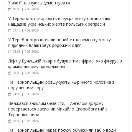
Хічія: її планують демонтувати
10:00 | 7.08.2026
У Тернополі створюють всеукраїнську організацію
нащадків українських жертв польських репресій
09:10 | 7.08.2026
У Теребовлі розпочали новий етап ремонту мосту:
підрядник влаштовує дорожній одяг
08:33 | 7.08.2026
Ліфт у Бучацькій лікарні будуватиме фірма, яка фігурує в
кримінальному провадженні
08:00 | 7.08.2026
На Тернопільщині розшукують 72-річного чоловіка з
порушенням зору
21:08 | 6.08.2026
Вважався зниклим безвісти, – Ангелом додому
повертається захисник Михайло Скоробогатий з
Тернопільщини
19:32 | 6.08.2026
На Тернопільщині через посуху обмежили забір води