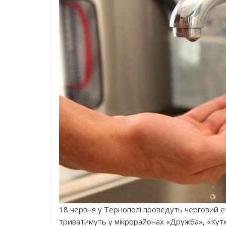
18 червня у Тернополі проведуть черговий 
триватимуть у мікрорайонах «Дружба», «Кутк