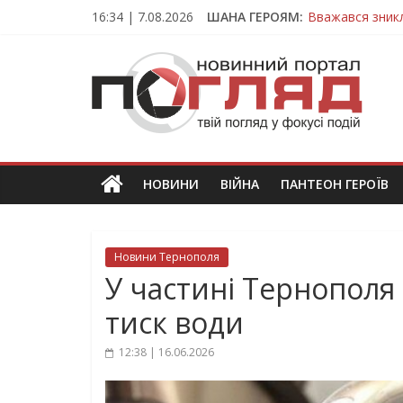
Skip
16:34 | 7.08.2026
ШАНА ГЕРОЯМ:
Вважався зник
to
На війні загин
content
ПОГЛЯД
Тернопільщина
Захисник з Тер
Тернопільщина
Новини
Тернополя.
Тернопільські
новини
НОВИНИ
ВІЙНА
ПАНТЕОН ГЕРОЇВ
та
події
Новини Тернополя
У частині Тернополя
тиск води
12:38 | 16.06.2026