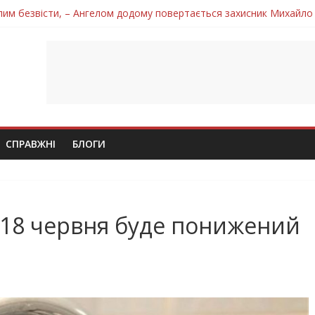
лим безвісти, – Ангелом додому повертається захисник Михайло
ув молодий захисник Дмитро Березко з Тернопільщини
 втратила захисника Володимира Вельму
нопільщини Петро Федів повертається до рідного дому «на щиті»
 втратила захисника Володимира Дичку
СПРАВЖНІ
БЛОГИ
 18 червня буде понижений