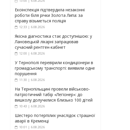
13:00 | 6.08.2026
Екоінспекція підтвердила незаконні
роботи біля річки Золота Липа: за
справу візьметься поліція
12:33 | 6.08.2026
Якісна діагностика стає доступнішою: у
Лановецькій лікарні запрацював
сучасний рентген-кабінет
12:00 | 6.08.2026
У Тернополі перевірили кондиціонери в
громадському транспорті: виявили одне
порушення
11:30 | 6.08.2026
На Тернопільщині провели військово-
патріотичний табір «Легіонер»: до
вишколу долучилися близько 100 дітей
10:43 | 6.08.2026
Шестеро потерпілих унаслідок страшної
аварії в Кременці
10:01 | 6.08.2026