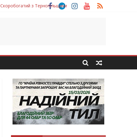
 Скоробогатий з Тернопільщини