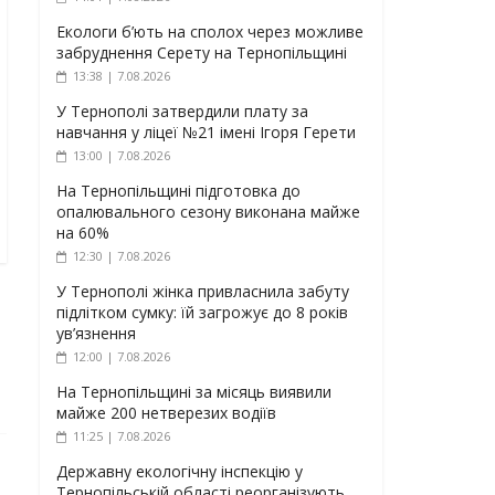
Екологи б’ють на сполох через можливе
забруднення Серету на Тернопільщині
13:38 | 7.08.2026
У Тернополі затвердили плату за
навчання у ліцеї №21 імені Ігоря Герети
13:00 | 7.08.2026
На Тернопільщині підготовка до
опалювального сезону виконана майже
на 60%
12:30 | 7.08.2026
У Тернополі жінка привласнила забуту
підлітком сумку: їй загрожує до 8 років
ув’язнення
12:00 | 7.08.2026
На Тернопільщині за місяць виявили
майже 200 нетверезих водіїв
11:25 | 7.08.2026
Державну екологічну інспекцію у
Тернопільській області реорганізують