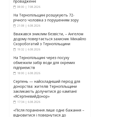
провадженні
08:00 | 7.08.2026
На Тернопільщині розшукують 72-
річного чоловіка з порушенням зору
21:08 | 6.08.2026
Вважався зниклим безвісти, – Ангелом
додому повертається захисник Михайло
Скоробогатий з Тернопільщини
19:32 | 6.08.2026
На Тернопільщині через посуху
обмежили забір води для окремих
підприємств
18:00 | 6.08.2026
Серпень — найскладніший період для
донорства: жителів Тернопільщини
закликають долучитися до кампанії
«ЯСерпневийДонор»
17:34 | 6.08.2026
«Після поранення лише одне бажання –
відновитися і повернутися до