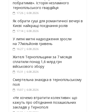
побратимів». Історія незламного
тернопільського гвардійця
17:26 | 6.08.2026
Як обрати суші для романтичної вечері в
Києві: найкращі поєднання ролів
17:14 | 6.08.2026
У липні митні надходження зросли
на 77мільйонів гривень
16:27 | 6.08.2026
Жителі Тернопільщини за 7 місяців
сплатили понад 1,6 млрд грн
військового збору
15:31 | 6.08.2026
Смертельна знахідка в тернопільському
полі
15:07 | 6.08.2026
«Не хочемо втратити колективи»: що
кажуть про об’єднання позашкільних
закладів у Тернополі