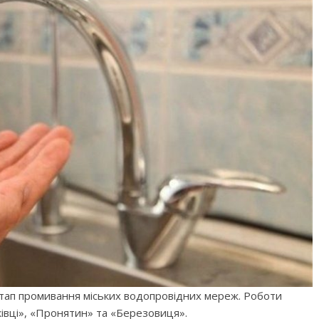
етап промивання міських водопровідних мереж. Роботи
івці», «Пронятин» та «Березовиця».