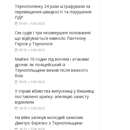
Тернополянку 24 рази штрафували за
перевищення швидкості та порушення
ПДР
09:09 | 6.08.2026
Сім судів і три незавершені поховання:
що відбувається навколо Пантеону
Героїв у Тернополі
08:33 | 6.08.2026
Майже 10 годин під вогнем і атаками
дронів: як поліцейський із
Тернопільщини вижив після важкого
бою
08:00 | 6.08.2026
У справі вбивства випускниці у Вишнівці
поставлено крапку: апеляцію захисту
відхилили
18:35 | 5.08.2026
На війні загинув молодий захисник
Дмитро Березко з Тернопільщини
18:23 | 5.08.2026