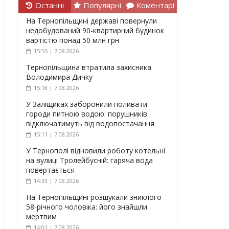
Останні
Популярні
Коментарі
На Тернопільщині державі повернули
недобудований 90-квартирний будинок
вартістю понад 50 млн грн
15:55 | 7.08.2026
Тернопільщина втратила захисника
Володимира Дичку
15:18 | 7.08.2026
У Заліщиках заборонили поливати
городи питною водою: порушників
відключатимуть від водопостачання
15:11 | 7.08.2026
У Тернополі відновили роботу котельні
на вулиці Тролейбусній: гаряча вода
повертається
14:33 | 7.08.2026
На Тернопільщині розшукали зниклого
58-річного чоловіка: його знайшли
мертвим
14:01 | 7.08.2026