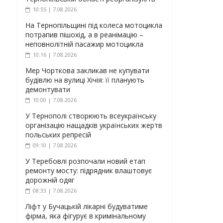
10:55 | 7.08.2026
На Тернопільщині під колеса мотоцикла
потрапив пішохід, а в реанімацію –
неповнолітній пасажир мотоцикла
10:16 | 7.08.2026
Мер Чорткова закликав не купувати
будівлю на вулиці Хічія: її планують
демонтувати
10:00 | 7.08.2026
У Тернополі створюють всеукраїнську
організацію нащадків українських жертв
польських репресій
09:10 | 7.08.2026
У Теребовлі розпочали новий етап
ремонту мосту: підрядник влаштовує
дорожній одяг
08:33 | 7.08.2026
Ліфт у Бучацькій лікарні будуватиме
фірма, яка фігурує в кримінальному