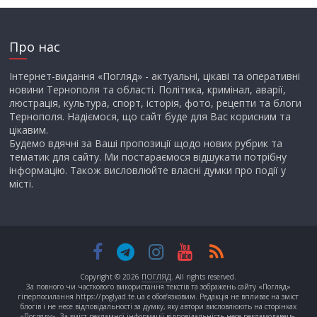
Про нас
Інтернет-видання «Погляд» - актуальні, цікаві та оперативні
новини Тернополя та області. Політика, кримінал, аварії,
люстрація, культура, спорт, історія, фото, рецепти та блоги
Тернополя. Надіємося, що сайт буде для Вас корисним та
цікавим.
Будемо вдячні за Ваші пропозиції щодо нових рубрик та
тематик для сайту. Ми постараємося відшукати потрібну
інформацію. Також висловлюйте власні думки про події у
місті.
Copyright © 2026
ПОГЛЯД
. All rights reserved.
За повного чи часткового використання текстів та зображень сайту «Погляд»
гіперпосилання https://poglyad.te.ua є обов’язковим. Редакція не впливає на зміст
блогів і не несе відповідальності за думку, яку автори висловлюють на сторінках
«Погляду». За зміст рекламної інформації відповідальність несе рекламодавець.