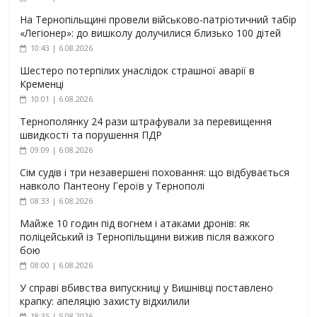
На Тернопільщині провели військово-патріотичний табір
«Легіонер»: до вишколу долучилися близько 100 дітей
10:43 | 6.08.2026
Шестеро потерпілих унаслідок страшної аварії в
Кременці
10:01 | 6.08.2026
Тернополянку 24 рази штрафували за перевищення
швидкості та порушення ПДР
09:09 | 6.08.2026
Сім судів і три незавершені поховання: що відбувається
навколо Пантеону Героїв у Тернополі
08:33 | 6.08.2026
Майже 10 годин під вогнем і атаками дронів: як
поліцейський із Тернопільщини вижив після важкого
бою
08:00 | 6.08.2026
У справі вбивства випускниці у Вишнівці поставлено
крапку: апеляцію захисту відхилили
18:35 | 5.08.2026