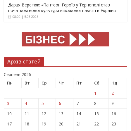
Дарця Веретюк: «Пантеон Героїв у Тернополі став
початком нової культури військової пам’яті в Україні»
08:00 | 5.08.2026
Архів статей
Серпень 2026
Пн
Вт
Ср
Чт
Пт
Сб
Нд
1
2
3
4
5
6
7
8
9
10
11
12
13
14
15
16
17
18
19
20
21
22
23