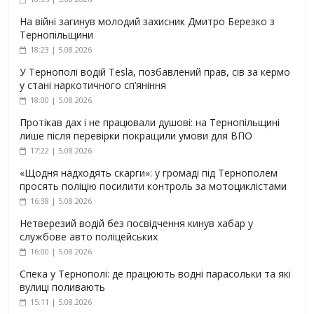
На війні загинув молодий захисник Дмитро Березко з
Тернопільщини
18:23 | 5.08.2026
У Тернополі водій Tesla, позбавлений прав, сів за кермо
у стані наркотичного сп’яніння
18:00 | 5.08.2026
Протікав дах і не працювали душові: на Тернопільщині
лише після перевірки покращили умови для ВПО
17:22 | 5.08.2026
«Щодня надходять скарги»: у громаді під Тернополем
просять поліцію посилити контроль за мотоциклістами
16:38 | 5.08.2026
Нетверезий водій без посвідчення кинув хабар у
службове авто поліцейських
16:00 | 5.08.2026
Спека у Тернополі: де працюють водні парасольки та які
вулиці поливають
15:11 | 5.08.2026