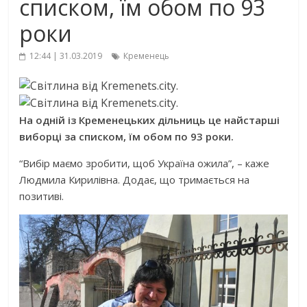
списком, їм обом по 93
роки
12:44 | 31.03.2019
Кременець
На одній із Кременецьких дільниць це найстарші
виборці за списком, їм обом по 93 роки.
“Вибір маємо зробити, щоб Україна ожила”, – каже
Людмила Кирилівна. Додає, що тримається на
позитиві.