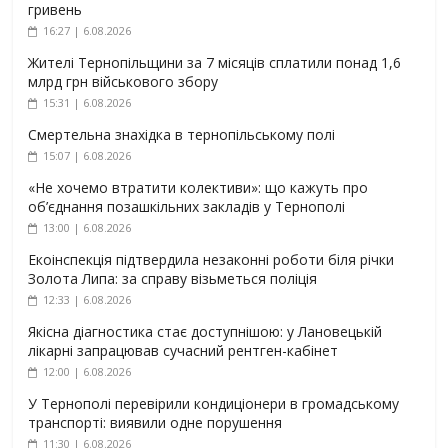
гривень
16:27 | 6.08.2026
Жителі Тернопільщини за 7 місяців сплатили понад 1,6
млрд грн військового збору
15:31 | 6.08.2026
Смертельна знахідка в тернопільському полі
15:07 | 6.08.2026
«Не хочемо втратити колективи»: що кажуть про
об’єднання позашкільних закладів у Тернополі
13:00 | 6.08.2026
Екоінспекція підтвердила незаконні роботи біля річки
Золота Липа: за справу візьметься поліція
12:33 | 6.08.2026
Якісна діагностика стає доступнішою: у Лановецькій
лікарні запрацював сучасний рентген-кабінет
12:00 | 6.08.2026
У Тернополі перевірили кондиціонери в громадському
транспорті: виявили одне порушення
11:30 | 6.08.2026