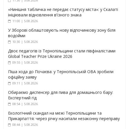
11:30 | 5.08.2026
«Нинішня табличка не передає статусу міста»: у Скалаті
ініціювали відновлення в’їзного знака
11:00 | 5.08.2026
У Зборові облаштовують нову відпочинкову зону біля
водойми
10:30 | 5.08.2026
Двоє педагогів із Тернопільщини стали півфіналістами
Global Teacher Prize Ukraine 2026
09:55 | 5.08.2026
Піша хода до Почаєва: у Тернопільській ОВА зробили
офіційну заяву
09:11 | 5.08.2026
Обираємо диспенсер для пива для домашнього бару:
Експертний гід
08:54 | 5.08.2026
Екологічний скандал на межі Тернопільщини та
Прикарпаття: через річку насипали незаконну переправу
08:44 | 5.08.2026