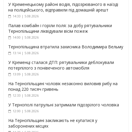
У Кременецькому районі водія, підозрюваного в наїзді
на поліцейського, відправили під домашній арешт
14:33 | 5.08.2026
Палав комбайн і горіли поля: за добу рятувальники
Тернопільщини ліквідували вісім пожеж
14:00 | 5.08.2026
Тернопільщина втратила захисника Володимира Вельму
13:14 | 5.08.2026
У Кременці сталася ДТП: рятувальники деблокували
потерпілого з понівеченого автомобіля
13:09 | 5.08.2026
На Тернопільщині чоловік незаконно виловив рибу на
понад 220 тисяч гривень
12:33 | 5.08.2026
У Тернополі патрульні затримали підозрілого чоловіка
12:00 | 5.08.2026
На Тернопільщині закликають не купатися у
заборонених місцях