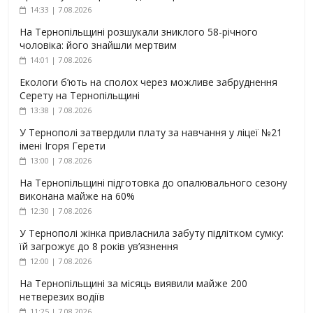
14:33 | 7.08.2026
На Тернопільщині розшукали зниклого 58-річного
чоловіка: його знайшли мертвим
14:01 | 7.08.2026
Екологи б’ють на сполох через можливе забруднення
Серету на Тернопільщині
13:38 | 7.08.2026
У Тернополі затвердили плату за навчання у ліцеї №21
імені Ігоря Герети
13:00 | 7.08.2026
На Тернопільщині підготовка до опалювального сезону
виконана майже на 60%
12:30 | 7.08.2026
У Тернополі жінка привласнила забуту підлітком сумку:
їй загрожує до 8 років ув’язнення
12:00 | 7.08.2026
На Тернопільщині за місяць виявили майже 200
нетверезих водіїв
11:25 | 7.08.2026