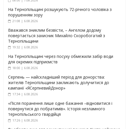
08:00 | 7.08.2026
На Тернопільщині розшукують 72-річного чоловіка з
порушенням зору
21:08 | 6.08.2026
Вважався зниклим безвісти, – Ангелом додому
повертається захисник Михайло Скоробогатий з
Тернопільщини
19:32 | 6.08.2026
На Тернопільщині через посуху обмежили забір води
для окремих підприємств
18:00 | 6.08.2026
Серпень — найскладніший період для донорства:
жителів Тернопільщини закликають долучитися до
кампанії «ЯСерпневийДонор»
17:34 | 6.08.2026
«Після поранення лише одне бажання –відновитися і
повернутися до побратимів». Історія незламного
тернопільського гвардійця
17:26 | 6.08.2026