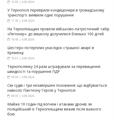
12:00 | 6.08.2026
У Тернополі перевірили кондиціонери в громадському
транспорті: виявили одне порушення
11:30 | 6.08.2026
На Тернопільщині провели військово-патріотичний табір
«Легіонер»: до вишколу долучилися близько 100 дітей
10:43 | 6.08.2026
Шестеро потерпілих унаслідок страшної аварії в
Кременці
10:01 | 6.08.2026
Тернополянку 24 рази штрафували за перевищення
швидкості та порушення ПДР
09:09 | 6.08.2026
Сім судів і три незавершені поховання: що відбувається
навколо Пантеону Героїв у Тернополі
08:33 | 6.08.2026
Майже 10 годин під вогнем і атаками дронів: як
поліцейський із Тернопільщини вижив після важкого
бою