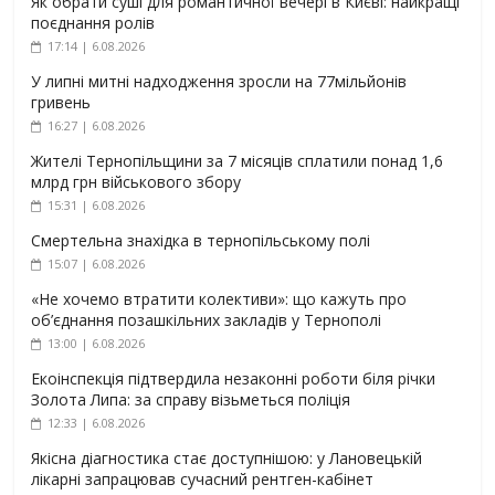
Як обрати суші для романтичної вечері в Києві: найкращі
поєднання ролів
17:14 | 6.08.2026
У липні митні надходження зросли на 77мільйонів
гривень
16:27 | 6.08.2026
Жителі Тернопільщини за 7 місяців сплатили понад 1,6
млрд грн військового збору
15:31 | 6.08.2026
Смертельна знахідка в тернопільському полі
15:07 | 6.08.2026
«Не хочемо втратити колективи»: що кажуть про
об’єднання позашкільних закладів у Тернополі
13:00 | 6.08.2026
Екоінспекція підтвердила незаконні роботи біля річки
Золота Липа: за справу візьметься поліція
12:33 | 6.08.2026
Якісна діагностика стає доступнішою: у Лановецькій
лікарні запрацював сучасний рентген-кабінет