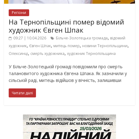
Регіони
На Тернопільщині помер відомий
художник Євген Шпак
,
09:27 | 10.04.2026
Більче-Золотецька громада
відомий
,
,
,
,
художник
Євген Шпак
митець помер
новини Тернопільщини
,
,
Олексинці
смерть художника
художник Тернопільщина
У Більче-Золотецькій громаді повідомили про смерть
талановитого художника Євгена Шпака. Як зазначили у
сільській раді, митець відійшов у вічність, залишивши
Читати далі