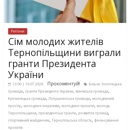
Регіони
Сім молодих жителів
Тернопільщини виграли
гранти Президента
України
Прокоментуй!
13:00 | 16.07.2026
Більче-Золотецька
,
,
,
громада
гранти Президента України
Іванівська громада
,
,
Купчинецька громада
Лопушненська громада
молодіжний
,
,
,
простір
молодіжні ініціативи
молодіжні проєкти
молодь
,
,
,
Тернопільщини
президентські гранти
розвиток громад
,
,
спортивний майданчик
Тернопільська область
фінансування
проєктів