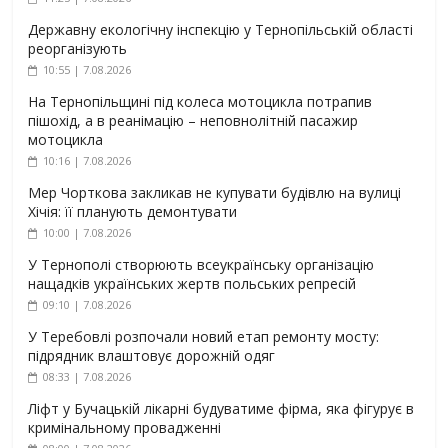
Державну екологічну інспекцію у Тернопільській області
реорганізують
10:55 | 7.08.2026
На Тернопільщині під колеса мотоцикла потрапив
пішохід, а в реанімацію – неповнолітній пасажир
мотоцикла
10:16 | 7.08.2026
Мер Чорткова закликав не купувати будівлю на вулиці
Хічія: її планують демонтувати
10:00 | 7.08.2026
У Тернополі створюють всеукраїнську організацію
нащадків українських жертв польських репресій
09:10 | 7.08.2026
У Теребовлі розпочали новий етап ремонту мосту:
підрядник влаштовує дорожній одяг
08:33 | 7.08.2026
Ліфт у Бучацькій лікарні будуватиме фірма, яка фігурує в
кримінальному провадженні