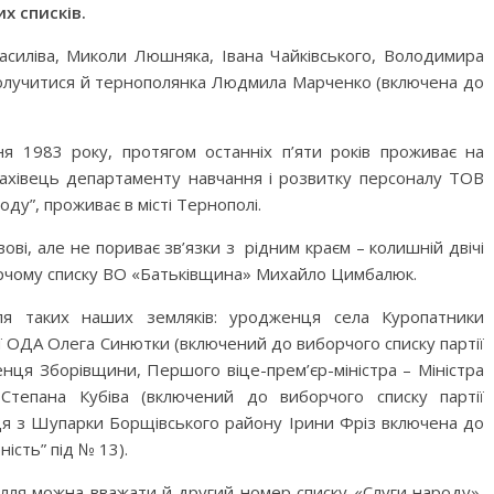
х списків.
Василіва, Миколи Люшняка, Івана Чайківського, Володимира
долучитися й тернополянка Людмила Марченко (включена до
я 1983 року, протягом останніх п’яти років проживає на
 фахівець департаменту навчання і розвитку персоналу ТОВ
роду”, проживає в місті Тернополі.
ві, але не пориває зв’язки з рідним краєм – колишній двічі
орчому списку ВО «Батьківщина» Михайло Цимбалюк.
ля таких наших земляків: уродженця села Куропатники
ї ОДА Олега Синютки (включений до виборчого списку партії
енця Зборівщини, Першого віце-прем’єр-міністра – Міністра
и Степана Кубіва (включений до виборчого списку партії
дця з Шупарки Борщівського району Ірини Фріз включена до
ість” під № 13).
лля можна вважати й другий номер списку «Слуги народу»,