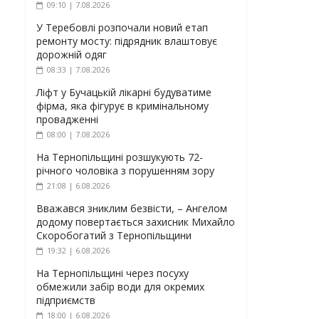
09:10 | 7.08.2026
У Теребовлі розпочали новий етап
ремонту мосту: підрядник влаштовує
дорожній одяг
08:33 | 7.08.2026
Ліфт у Бучацькій лікарні будуватиме
фірма, яка фігурує в кримінальному
провадженні
08:00 | 7.08.2026
На Тернопільщині розшукують 72-
річного чоловіка з порушенням зору
21:08 | 6.08.2026
Вважався зниклим безвісти, – Ангелом
додому повертається захисник Михайло
Скоробогатий з Тернопільщини
19:32 | 6.08.2026
На Тернопільщині через посуху
обмежили забір води для окремих
підприємств
18:00 | 6.08.2026