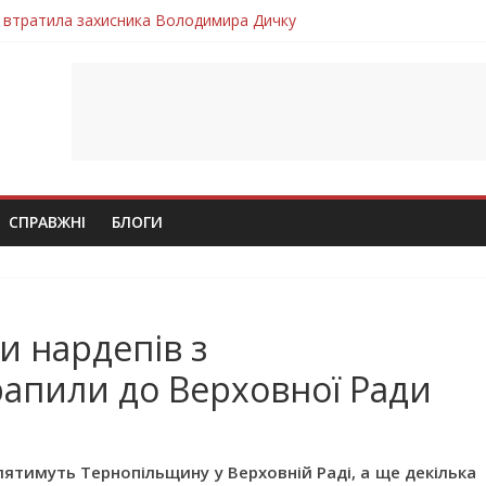
 втратила захисника Володимира Дичку
лим безвісти, – Ангелом додому повертається захисник Михайло
ув молодий захисник Дмитро Березко з Тернопільщини
 втратила захисника Володимира Вельму
втратила молодого захисника Андрія Іскоростенського
СПРАВЖНІ
БЛОГИ
ки нардепів з
апили до Верховної Ради
лятимуть Тернопільщину у Верховній Раді, а ще декілька