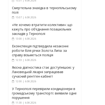
15:31 | 6.08.2026
Смертельна знахідка в тернопільському
полі
15:07 | 6.08.2026
«Не хочемо втратити колективи»: що
кажуть про об’єднання позашкільних
закладів у Тернополі
13:00 | 6.08.2026
Екоінспекція підтвердила незаконні
роботи біля річки Золота Липа: за
справу візьметься поліція
12:33 | 6.08.2026
Якісна діагностика стає доступнішою: у
Лановецькій лікарні запрацював
сучасний рентген-кабінет
12:00 | 6.08.2026
У Тернополі перевірили кондиціонери в
громадському транспорті: виявили одне
порушення
11:30 | 6.08.2026