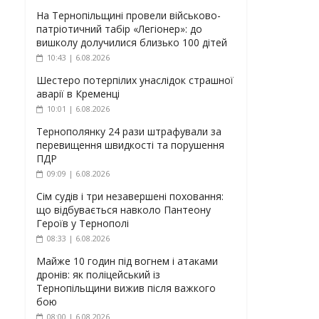
На Тернопільщині провели військово-
патріотичний табір «Легіонер»: до
вишколу долучилися близько 100 дітей
10:43 | 6.08.2026
Шестеро потерпілих унаслідок страшної
аварії в Кременці
10:01 | 6.08.2026
Тернополянку 24 рази штрафували за
перевищення швидкості та порушення
ПДР
09:09 | 6.08.2026
Сім судів і три незавершені поховання:
що відбувається навколо Пантеону
Героїв у Тернополі
08:33 | 6.08.2026
Майже 10 годин під вогнем і атаками
дронів: як поліцейський із
Тернопільщини вижив після важкого
бою
08:00 | 6.08.2026