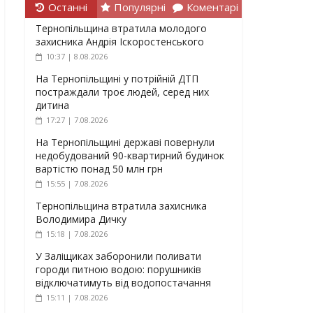
Останні
Популярні
Коментарі
Тернопільщина втратила молодого
захисника Андрія Іскоростенського
10:37 | 8.08.2026
На Тернопільщині у потрійній ДТП
постраждали троє людей, серед них
дитина
17:27 | 7.08.2026
На Тернопільщині державі повернули
недобудований 90-квартирний будинок
вартістю понад 50 млн грн
15:55 | 7.08.2026
Тернопільщина втратила захисника
Володимира Дичку
15:18 | 7.08.2026
У Заліщиках заборонили поливати
городи питною водою: порушників
відключатимуть від водопостачання
15:11 | 7.08.2026