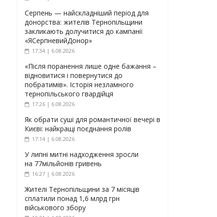
Серпень — найскладніший період для
донорства: жителів Тернопільщини
закликають долучитися до кампанії
«ЯСерпневийДонор»
17:34 | 6.08.2026
«Після поранення лише одне бажання –
відновитися і повернутися до
побратимів». Історія незламного
тернопільського гвардійця
17:26 | 6.08.2026
Як обрати суші для романтичної вечері в
Києві: найкращі поєднання ролів
17:14 | 6.08.2026
У липні митні надходження зросли
на 77мільйонів гривень
16:27 | 6.08.2026
Жителі Тернопільщини за 7 місяців
сплатили понад 1,6 млрд грн
військового збору