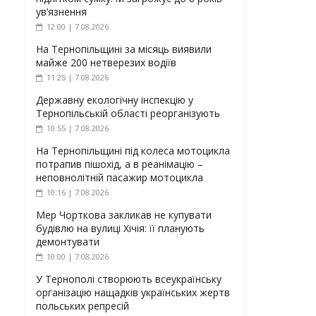
ув’язнення
12:00 | 7.08.2026
На Тернопільщині за місяць виявили
майже 200 нетверезих водіїв
11:25 | 7.08.2026
Державну екологічну інспекцію у
Тернопільській області реорганізують
10:55 | 7.08.2026
На Тернопільщині під колеса мотоцикла
потрапив пішохід, а в реанімацію –
неповнолітній пасажир мотоцикла
10:16 | 7.08.2026
Мер Чорткова закликав не купувати
будівлю на вулиці Хічія: її планують
демонтувати
10:00 | 7.08.2026
У Тернополі створюють всеукраїнську
організацію нащадків українських жертв
польських репресій