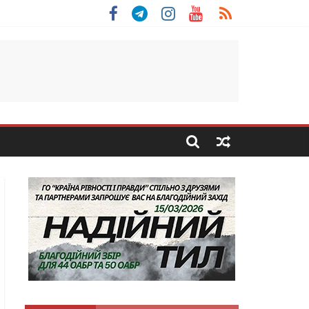
 Скоробогатий з Тернопільщини