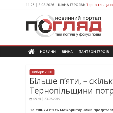
Skip
11:25 | 8.08.2026
ШАНА ГЕРОЯМ:
Тернопільщина
to
Вважався зник
content
ПОГЛЯД
На війні загин
Тернопільщина
Тернопільщина 
Новини
Тернополя.
Тернопільські
новини
НОВИНИ
ВІЙНА
ПАНТЕОН ГЕРОЇВ
та
події
Вибори 2020
Більше п’яти, – скіль
Тернопільщини потр
09:45 | 23.07.2019
Не тільки п’ять мажоритарників представ