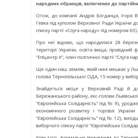
народних обранців, включених до партійни
Отож, до компанії Андрія Богданця, Ігоря 
Гевка під куполом Верховної Ради України 
списку партії «Слуга народу» під номером 63).
Про неї відомо, що народилася 28 березн
території України, освіта вища, провідний
“Епіцентр К”, член політичної партії “Слуга на
Ще один наш земляк, який нині мешкає у Льво
голова Тернопільської ОДА, 15 номер у виб
Знайдеться місце у Верховній Раді й д
Бережанського району, екс-голови Львівсько
“Європейська Солідарність” під № 9), уродж
економічного розвитку і торгівлі Україн
“Європейська Солідарність” під № 12), вихі
виборчого списку партії “Європейська Солідарн
Крім того, формально причетним до Тернопі