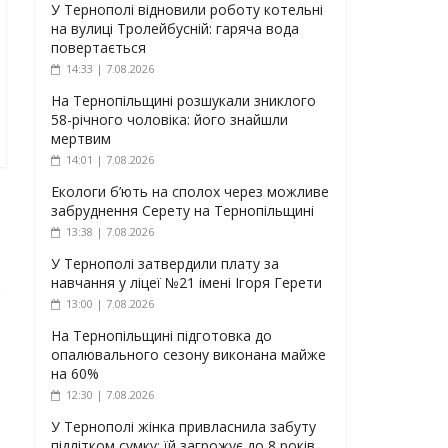
У Тернополі відновили роботу котельні
на вулиці Тролейбусній: гаряча вода
повертається
14:33 | 7.08.2026
На Тернопільщині розшукали зниклого
58-річного чоловіка: його знайшли
мертвим
14:01 | 7.08.2026
Екологи б’ють на сполох через можливе
забруднення Серету на Тернопільщині
13:38 | 7.08.2026
У Тернополі затвердили плату за
навчання у ліцеї №21 імені Ігоря Герети
13:00 | 7.08.2026
На Тернопільщині підготовка до
опалювального сезону виконана майже
на 60%
12:30 | 7.08.2026
У Тернополі жінка привласнила забуту
підлітком сумку: їй загрожує до 8 років