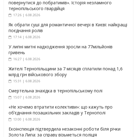
повернутися до побратимів». Історія незламного
тернопільського гвардійця
17:26 | 6.08.2026
Як обрати суші для романтичної вечері в Києві: найкращі
поєднання ролів
17:14 | 6.08.2026
У липні митні надходження зросли на 77мільйонів
гривень
16:27 | 6.08.2026
Жителі Тернопільщини за 7 місяців сплатили понад 1,6
млрд грн військового збору
15:31 | 6.08.2026
Смертельна знахідка в тернопільському полі
15:07 | 6.08.2026
«Не хочемо втратити колективи»: що кажуть про
об’єднання позашкільних закладів у Тернополі
13:00 | 6.08.2026
Екоінспекція підтвердила незаконні роботи біля річки
Золота Липа: за справу візьметься поліція