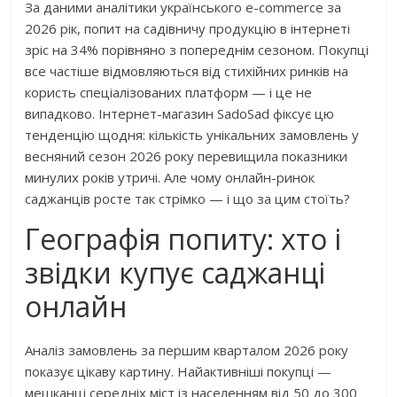
За даними аналітики українського e-commerce за
2026 рік, попит на садівничу продукцію в інтернеті
зріс на 34% порівняно з попереднім сезоном. Покупці
все частіше відмовляються від стихійних ринків на
користь спеціалізованих платформ — і це не
випадково. Інтернет-магазин SadoSad фіксує цю
тенденцію щодня: кількість унікальних замовлень у
весняний сезон 2026 року перевищила показники
минулих років утричі. Але чому онлайн-ринок
саджанців росте так стрімко — і що за цим стоїть?
Географія попиту: хто і
звідки купує саджанці
онлайн
Аналіз замовлень за першим кварталом 2026 року
показує цікаву картину. Найактивніші покупці —
мешканці середніх міст із населенням від 50 до 300