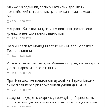
Майже 10 годин під вогнем і атаками дронів: як
поліцейський із Тернопільщини вижив після важкого
бою
08:00 | 6.08.2026
У справі вбивства випускниці у Вишнівці поставлено
крапку: апеляцію захисту відхилили
18:35 | 5.08.2026
На війні загинув молодий захисник Дмитро Березко з
Тернопільщини
18:23 | 5.08.2026
У Тернополі водій Tesla, позбавлений прав, сів за кермо
у стані наркотичного сп’яніння
18:00 | 5.08.2026
Протікав дах і не працювали душові: на Тернопільщині
лише після перевірки покращили умови для ВПО
17:22 | 5.08.2026
«Щодня надходять скарги»: у громаді під Тернополем
просять поліцію посилити контроль за мотоциклістами