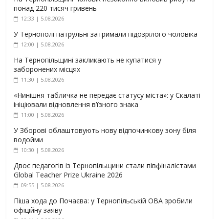
понад 220 тисяч гривень
12:33 | 5.08.2026
У Тернополі патрульні затримали підозрілого чоловіка
12:00 | 5.08.2026
На Тернопільщині закликають не купатися у
заборонених місцях
11:30 | 5.08.2026
«Нинішня табличка не передає статусу міста»: у Скалаті
ініціювали відновлення в’їзного знака
11:00 | 5.08.2026
У Зборові облаштовують нову відпочинкову зону біля
водойми
10:30 | 5.08.2026
Двоє педагогів із Тернопільщини стали півфіналістами
Global Teacher Prize Ukraine 2026
09:55 | 5.08.2026
Піша хода до Почаєва: у Тернопільській ОВА зробили
офіційну заяву