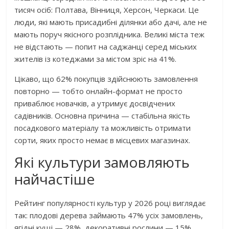
тисяч осіб: Полтава, Вінниця, Херсон, Черкаси. Це
люди, які мають присадибні ділянки або дачі, але не
мають поруч якісного розплідника. Великі міста теж
не відстають — попит на саджанці серед міських
жителів із котеджами за містом зріс на 41%.
Цікаво, що 62% покупців здійснюють замовлення
повторно — тобто онлайн-формат не просто
приваблює новачків, а утримує досвідчених
садівників. Основна причина — стабільна якість
посадкового матеріалу та можливість отримати
сорти, яких просто немає в місцевих магазинах.
Які культури замовляють
найчастіше
Рейтинг популярності культур у 2026 році виглядає
так: плодові дерева займають 47% усіх замовлень,
ягідні кущі — 28%, декоративні рослини — 15%,