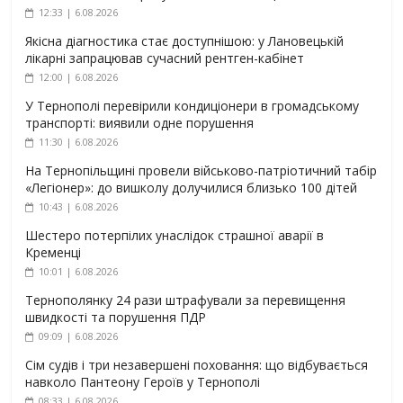
12:33 | 6.08.2026
Якісна діагностика стає доступнішою: у Лановецькій
лікарні запрацював сучасний рентген-кабінет
12:00 | 6.08.2026
У Тернополі перевірили кондиціонери в громадському
транспорті: виявили одне порушення
11:30 | 6.08.2026
На Тернопільщині провели військово-патріотичний табір
«Легіонер»: до вишколу долучилися близько 100 дітей
10:43 | 6.08.2026
Шестеро потерпілих унаслідок страшної аварії в
Кременці
10:01 | 6.08.2026
Тернополянку 24 рази штрафували за перевищення
швидкості та порушення ПДР
09:09 | 6.08.2026
Сім судів і три незавершені поховання: що відбувається
навколо Пантеону Героїв у Тернополі
08:33 | 6.08.2026