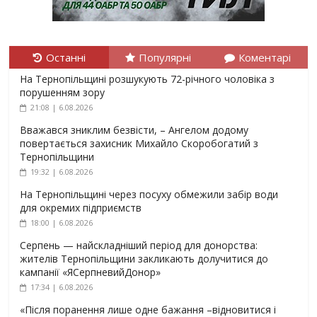
Останні
Популярні
Коментарі
На Тернопільщині розшукують 72-річного чоловіка з
порушенням зору
21:08 | 6.08.2026
Вважався зниклим безвісти, – Ангелом додому
повертається захисник Михайло Скоробогатий з
Тернопільщини
19:32 | 6.08.2026
На Тернопільщині через посуху обмежили забір води
для окремих підприємств
18:00 | 6.08.2026
Серпень — найскладніший період для донорства:
жителів Тернопільщини закликають долучитися до
кампанії «ЯСерпневийДонор»
17:34 | 6.08.2026
«Після поранення лише одне бажання –відновитися і