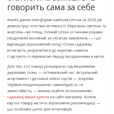
говорить сама за себе
Аналіз даних платформи sadosad.com.ua за 2026 рік
демонструє чіткі піки активності: березень–квітень та
жовтень–листопад. Осінній сезон останніми роками
наздоганяє весняний за обсягом замовлень — і це
відповідає агрономічній логіці. Осінні саджанці
встигають укоренитися до морозів і навесні
стартують із перевагою перед посадженими в квітні.
Для тих, хто планує розширити сад вишневими
деревами, осінь — оптимальний час. Актуальний
асортимент і детальні описи сортів — зокрема
терміни плодоношення, самоплідність та
зимостійкість — можна знайти за посиланням
саджанці вишні купити
на сайті магазину. Кожна
картка товару містить агрономічні рекомендації —
що особливо цінно для початківців.