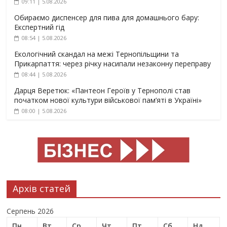
09:11 | 5.08.2026
Обираємо диспенсер для пива для домашнього бару:
Експертний гід
08:54 | 5.08.2026
Екологічний скандал на межі Тернопільщини та
Прикарпаття: через річку насипали незаконну переправу
08:44 | 5.08.2026
Дарця Веретюк: «Пантеон Героїв у Тернополі став
початком нової культури військової пам’яті в Україні»
08:00 | 5.08.2026
Архів статей
Серпень 2026
Пн
Вт
Ср
Чт
Пт
Сб
Нд