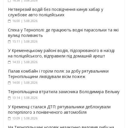
16:38 | 5.08.2026
Нетверезий водій без посвідчення кинув хабар у
службове авто поліцейських
16:00 | 5.08.2026
Спека у Тернополі: де працюють водні парасольки та які
вулиці поливають
15:11 | 5.08.2026
У Кременецькому районі водія, підозрюваного в наїзді
на поліцейського, відправили під домашній арешт
14:33 | 5.08.2026
Палав комбайн і горіли поля: за добу рятувальники
Тернопільщини ліквідували вісім пожеж
14:00 | 5.08.2026
Тернопільщина втратила захисника Володимира Вельму
13:14 | 5.08.2026
У Кременці сталася ДТП: рятувальники деблокували
потерпілого з понівеченого автомобіля
13:09 | 5.08.2026
На Тернопільщині чоловік незаконно виловив рибу на