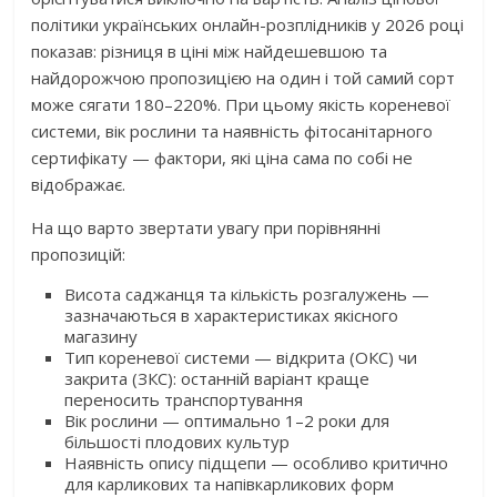
політики українських онлайн-розплідників у 2026 році
показав: різниця в ціні між найдешевшою та
найдорожчою пропозицією на один і той самий сорт
може сягати 180–220%. При цьому якість кореневої
системи, вік рослини та наявність фітосанітарного
сертифікату — фактори, які ціна сама по собі не
відображає.
На що варто звертати увагу при порівнянні
пропозицій:
Висота саджанця та кількість розгалужень —
зазначаються в характеристиках якісного
магазину
Тип кореневої системи — відкрита (ОКС) чи
закрита (ЗКС): останній варіант краще
переносить транспортування
Вік рослини — оптимально 1–2 роки для
більшості плодових культур
Наявність опису підщепи — особливо критично
для карликових та напівкарликових форм