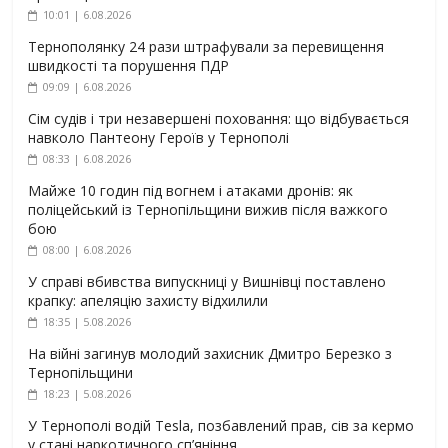
10:01 | 6.08.2026
Тернополянку 24 рази штрафували за перевищення
швидкості та порушення ПДР
09:09 | 6.08.2026
Сім судів і три незавершені поховання: що відбувається
навколо Пантеону Героїв у Тернополі
08:33 | 6.08.2026
Майже 10 годин під вогнем і атаками дронів: як
поліцейський із Тернопільщини вижив після важкого
бою
08:00 | 6.08.2026
У справі вбивства випускниці у Вишнівці поставлено
крапку: апеляцію захисту відхилили
18:35 | 5.08.2026
На війні загинув молодий захисник Дмитро Березко з
Тернопільщини
18:23 | 5.08.2026
У Тернополі водій Tesla, позбавлений прав, сів за кермо
у стані наркотичного сп’яніння