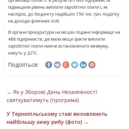
організації області. В результаті 660 підприємств
підвищили рівень виплати заробітної плати і, як
наслідок, до бюджету надійшло 756 тис. грн. податку
на доходи фізичних осіб.
В органи прокуратури на місцях подано інформації на
488 підприємств, де мали місце факти виплати
заробітної плати нижче встановленого мінімуму,
кажуть у
ДПС.
Поділіться:
←
Як у Зборові День Незалежності
святкуватимуть (програма)
У Тернопільському ставі виловлюють
найбільшу хижу рибу (фото)
→