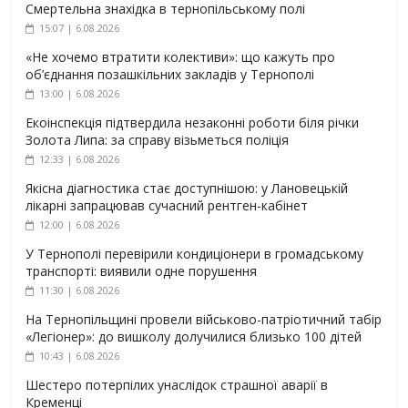
Смертельна знахідка в тернопільському полі
15:07 | 6.08.2026
«Не хочемо втратити колективи»: що кажуть про
об’єднання позашкільних закладів у Тернополі
13:00 | 6.08.2026
Екоінспекція підтвердила незаконні роботи біля річки
Золота Липа: за справу візьметься поліція
12:33 | 6.08.2026
Якісна діагностика стає доступнішою: у Лановецькій
лікарні запрацював сучасний рентген-кабінет
12:00 | 6.08.2026
У Тернополі перевірили кондиціонери в громадському
транспорті: виявили одне порушення
11:30 | 6.08.2026
На Тернопільщині провели військово-патріотичний табір
«Легіонер»: до вишколу долучилися близько 100 дітей
10:43 | 6.08.2026
Шестеро потерпілих унаслідок страшної аварії в
Кременці