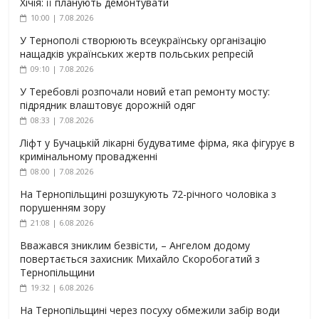
Хічія: її планують демонтувати
10:00 | 7.08.2026
У Тернополі створюють всеукраїнську організацію
нащадків українських жертв польських репресій
09:10 | 7.08.2026
У Теребовлі розпочали новий етап ремонту мосту:
підрядник влаштовує дорожній одяг
08:33 | 7.08.2026
Ліфт у Бучацькій лікарні будуватиме фірма, яка фігурує в
кримінальному провадженні
08:00 | 7.08.2026
На Тернопільщині розшукують 72-річного чоловіка з
порушенням зору
21:08 | 6.08.2026
Вважався зниклим безвісти, – Ангелом додому
повертається захисник Михайло Скоробогатий з
Тернопільщини
19:32 | 6.08.2026
На Тернопільщині через посуху обмежили забір води