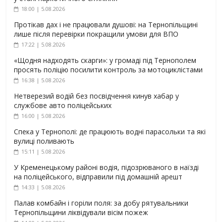
18:00 | 5.08.2026
Протікав дах і не працювали душові: на Тернопільщині
лише після перевірки покращили умови для ВПО
17:22 | 5.08.2026
«Щодня надходять скарги»: у громаді під Тернополем
просять поліцію посилити контроль за мотоциклістами
16:38 | 5.08.2026
Нетверезий водій без посвідчення кинув хабар у
службове авто поліцейських
16:00 | 5.08.2026
Спека у Тернополі: де працюють водні парасольки та які
вулиці поливають
15:11 | 5.08.2026
У Кременецькому районі водія, підозрюваного в наїзді
на поліцейського, відправили під домашній арешт
14:33 | 5.08.2026
Палав комбайн і горіли поля: за добу рятувальники
Тернопільщини ліквідували вісім пожеж