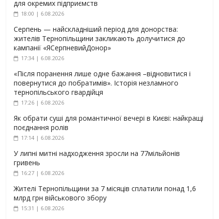
для окремих підприємств
18:00 | 6.08.2026
Серпень — найскладніший період для донорства:
жителів Тернопільщини закликають долучитися до
кампанії «ЯСерпневийДонор»
17:34 | 6.08.2026
«Після поранення лише одне бажання –відновитися і
повернутися до побратимів». Історія незламного
тернопільського гвардійця
17:26 | 6.08.2026
Як обрати суші для романтичної вечері в Києві: найкращі
поєднання ролів
17:14 | 6.08.2026
У липні митні надходження зросли на 77мільйонів
гривень
16:27 | 6.08.2026
Жителі Тернопільщини за 7 місяців сплатили понад 1,6
млрд грн військового збору
15:31 | 6.08.2026