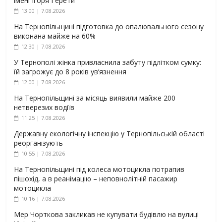
імені Ігоря Герети
13:00 | 7.08.2026
На Тернопільщині підготовка до опалювального сезону
виконана майже на 60%
12:30 | 7.08.2026
У Тернополі жінка привласнила забуту підлітком сумку:
їй загрожує до 8 років ув’язнення
12:00 | 7.08.2026
На Тернопільщині за місяць виявили майже 200
нетверезих водіїв
11:25 | 7.08.2026
Державну екологічну інспекцію у Тернопільській області
реорганізують
10:55 | 7.08.2026
На Тернопільщині під колеса мотоцикла потрапив
пішохід, а в реанімацію – неповнолітній пасажир
мотоцикла
10:16 | 7.08.2026
Мер Чорткова закликав не купувати будівлю на вулиці