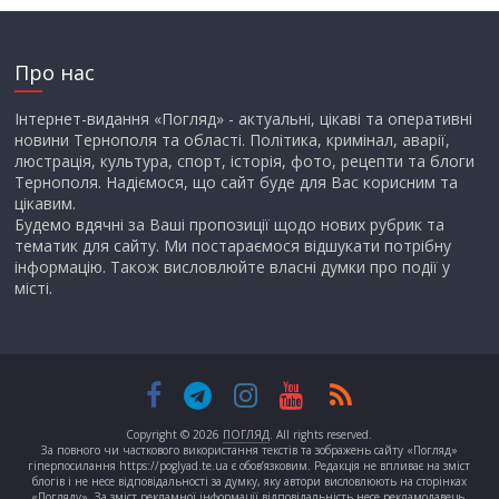
Про нас
Інтернет-видання «Погляд» - актуальні, цікаві та оперативні
новини Тернополя та області. Політика, кримінал, аварії,
люстрація, культура, спорт, історія, фото, рецепти та блоги
Тернополя. Надіємося, що сайт буде для Вас корисним та
цікавим.
Будемо вдячні за Ваші пропозиції щодо нових рубрик та
тематик для сайту. Ми постараємося відшукати потрібну
інформацію. Також висловлюйте власні думки про події у
місті.
Copyright © 2026
ПОГЛЯД
. All rights reserved.
За повного чи часткового використання текстів та зображень сайту «Погляд»
гіперпосилання https://poglyad.te.ua є обов’язковим. Редакція не впливає на зміст
блогів і не несе відповідальності за думку, яку автори висловлюють на сторінках
«Погляду». За зміст рекламної інформації відповідальність несе рекламодавець.