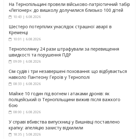
На Тернопільщині провели військово-патріотичний табір
«Легіонер»: до вишколу долучилися близько 100 дітей
10:43 | 6.08.2026
Шестеро потерпілих унаслідок страшної аварії в
Кременці
10:01 | 6.08.2026
Тернополянку 24 рази штрафували за перевищення
швидкості та порушення ПДР
09:09 | 6.08.2026
Сім судів і три незавершені поховання: що відбувається
навколо Пантеону Героїв у Тернополі
08:33 | 6.08.2026
Майже 10 годин під вогнем і атаками дронів: як
поліцейський із Тернопільщини вижив після важкого
бою
08:00 | 6.08.2026
У справі вбивства випускниці у Вишнівці поставлено
крапку: апеляцію захисту відхилили
18:35 | 5.08.2026