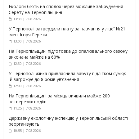
Екологи б’ють на сполох через можливе забруднення
Серету на Тернопільщині
13:38 | 7.08.2026
У Тернополі затвердили плату за навчання у ліцеї №21
імені Ігоря Герети
13:00 | 7.08.2026
На Тернопільщині підготовка до опалювального сезону
виконана майже на 60%
12:30 | 7.08.2026
У Тернополі жінка привласнила забуту підлітком сумку:
їй загрожує до 8 років ув’язнення
12:00 | 7.08.2026
На Тернопільщині за місяць виявили майже 200
нетверезих водіїв
11:25 | 7.08.2026
Державну екологічну інспекцію у Тернопільській області
реорганізують
10:55 | 7.08.2026