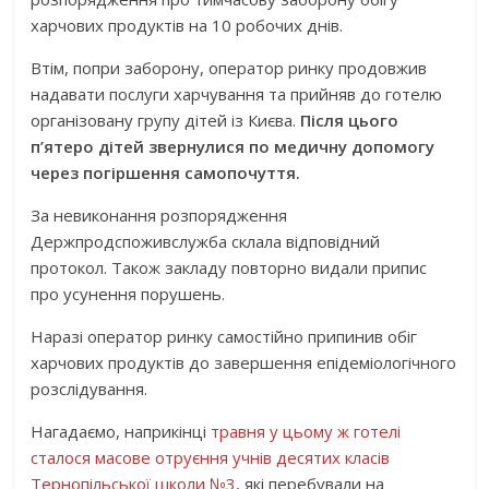
харчових продуктів на 10 робочих днів.
Втім, попри заборону, оператор ринку продовжив
надавати послуги харчування та прийняв до готелю
організовану групу дітей із Києва.
Після цього
п’ятеро дітей звернулися по медичну допомогу
через погіршення самопочуття.
За невиконання розпорядження
Держпродспоживслужба склала відповідний
протокол. Також закладу повторно видали припис
про усунення порушень.
Наразі оператор ринку самостійно припинив обіг
харчових продуктів до завершення епідеміологічного
розслідування.
Нагадаємо, наприкінці
травня у цьому ж готелі
сталося масове отруєння учнів десятих класів
Тернопільської школи №3
, які перебували на