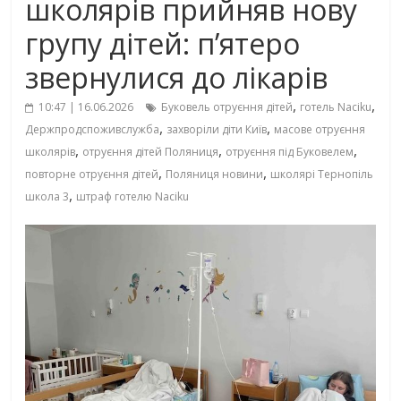
школярів прийняв нову
групу дітей: п’ятеро
звернулися до лікарів
,
,
10:47 | 16.06.2026
Буковель отруєння дітей
готель Naciku
,
,
Держпродспоживслужба
захворіли діти Київ
масове отруєння
,
,
,
школярів
отруєння дітей Поляниця
отруєння під Буковелем
,
,
повторне отруєння дітей
Поляниця новини
школярі Тернопіль
,
школа 3
штраф готелю Naciku