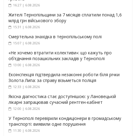
16:27 | 6.08.2026
Жителі Тернопільщини за 7 місяців сплатили понад 1,6
млрд грн військового збору
15:31 | 6.08.2026
Смертельна знахідка в тернопільському полі
15:07 | 6.08.2026
«Не хочемо втратити колективи»: що кажуть про
об’єднання позашкільних закладів у Тернополі
13:00 | 6.08.2026
Екоінспекція підтвердила незаконні роботи біля річки
Золота Липа: за справу візьметься поліція
12:33 | 6.08.2026
Якісна діагностика стає доступнішою: у Лановецькій
лікарні запрацював сучасний рентген-кабінет
12:00 | 6.08.2026
У Тернополі перевірили кондиціонери в громадському
транспорті: виявили одне порушення
11:30 | 6.08.2026