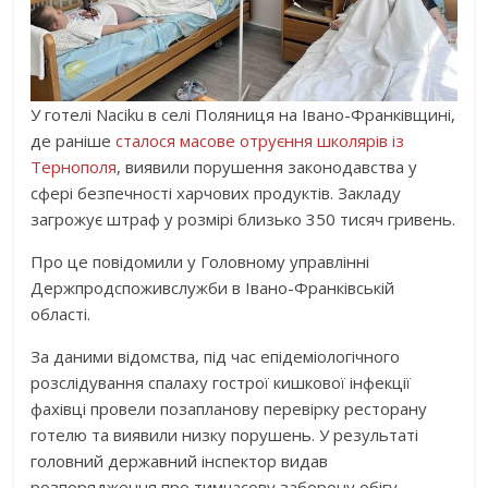
У готелі Naciku в селі Поляниця на Івано-Франківщині,
де раніше
сталося масове отруєння школярів із
Тернополя
, виявили порушення законодавства у
сфері безпечності харчових продуктів. Закладу
загрожує штраф у розмірі близько 350 тисяч гривень.
Про це повідомили у Головному управлінні
Держпродспоживслужби в Івано-Франківській
області.
За даними відомства, під час епідеміологічного
розслідування спалаху гострої кишкової інфекції
фахівці провели позапланову перевірку ресторану
готелю та виявили низку порушень. У результаті
головний державний інспектор видав
розпорядження про тимчасову заборону обігу