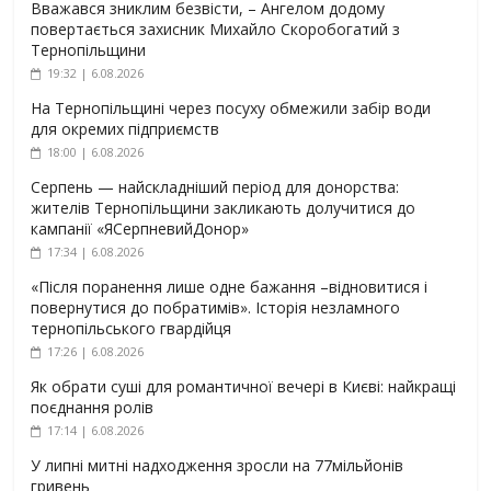
Вважався зниклим безвісти, – Ангелом додому
повертається захисник Михайло Скоробогатий з
Тернопільщини
19:32 | 6.08.2026
На Тернопільщині через посуху обмежили забір води
для окремих підприємств
18:00 | 6.08.2026
Серпень — найскладніший період для донорства:
жителів Тернопільщини закликають долучитися до
кампанії «ЯСерпневийДонор»
17:34 | 6.08.2026
«Після поранення лише одне бажання –відновитися і
повернутися до побратимів». Історія незламного
тернопільського гвардійця
17:26 | 6.08.2026
Як обрати суші для романтичної вечері в Києві: найкращі
поєднання ролів
17:14 | 6.08.2026
У липні митні надходження зросли на 77мільйонів
гривень