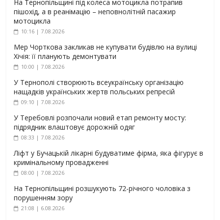
На Тернопільщині під колеса мотоцикла потрапив
пішохід, а в реанімацію – неповнолітній пасажир
мотоцикла
10:16 | 7.08.2026
Мер Чорткова закликав не купувати будівлю на вулиці
Хічія: її планують демонтувати
10:00 | 7.08.2026
У Тернополі створюють всеукраїнську організацію
нащадків українських жертв польських репресій
09:10 | 7.08.2026
У Теребовлі розпочали новий етап ремонту мосту:
підрядник влаштовує дорожній одяг
08:33 | 7.08.2026
Ліфт у Бучацькій лікарні будуватиме фірма, яка фігурує в
кримінальному провадженні
08:00 | 7.08.2026
На Тернопільщині розшукують 72-річного чоловіка з
порушенням зору
21:08 | 6.08.2026