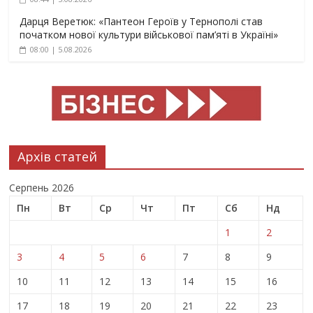
Дарця Веретюк: «Пантеон Героїв у Тернополі став
початком нової культури військової пам’яті в Україні»
08:00 | 5.08.2026
Архів статей
Серпень 2026
Пн
Вт
Ср
Чт
Пт
Сб
Нд
1
2
3
4
5
6
7
8
9
10
11
12
13
14
15
16
17
18
19
20
21
22
23