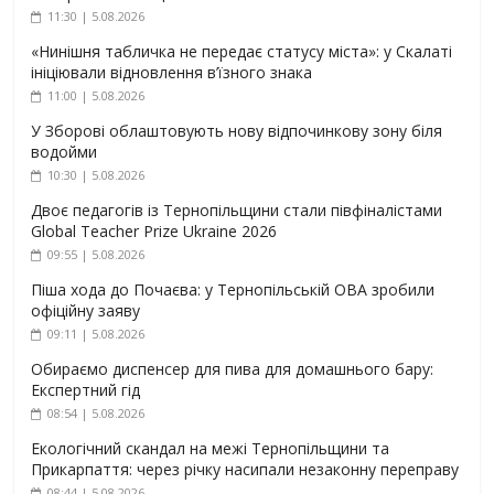
11:30 | 5.08.2026
«Нинішня табличка не передає статусу міста»: у Скалаті
ініціювали відновлення в’їзного знака
11:00 | 5.08.2026
У Зборові облаштовують нову відпочинкову зону біля
водойми
10:30 | 5.08.2026
Двоє педагогів із Тернопільщини стали півфіналістами
Global Teacher Prize Ukraine 2026
09:55 | 5.08.2026
Піша хода до Почаєва: у Тернопільській ОВА зробили
офіційну заяву
09:11 | 5.08.2026
Обираємо диспенсер для пива для домашнього бару:
Експертний гід
08:54 | 5.08.2026
Екологічний скандал на межі Тернопільщини та
Прикарпаття: через річку насипали незаконну переправу
08:44 | 5.08.2026