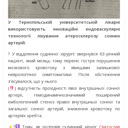
У Тернопільській університетській лікарні
використовують інноваційні ендоваскулярні
технології лікування атеросклерозу сонних
артерій.
?
У відділення судинної хірургії звернувся 63-річний
пацієнт, який місяць тому переніс гостре порушення
мозкового кровотоку з явищами залишкової
неврологічної симптоматики. Після обстеження
з’ясувалося, що у нього
(
) відсутність прохідності лівої внутрішньої сонної
артерії, гемодинамічнозначимий поширений
ембологенний стеноз правої вн
утрішньої сонної та
загальної сонної артерій, зниження кровотоку по
артеріях хребта.
?‍
Тому, як розповів судинний хірург
Святослав