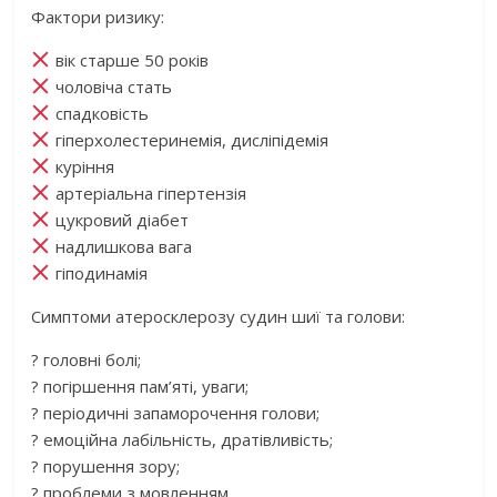
Фактори ризику:
вік старше 50 років
чоловіча стать
спадковість
гіперхолестеринемія, дисліпідемія
куріння
артеріальна гіпертензія
цукровий діабет
надлишкова вага
гіподинамія
Симптоми атеросклерозу судин шиї та голови:
?
головні болі;
?
погіршення пам’яті, уваги;
?
періодичні запаморочення голови;
?
емоційна лабільність, дратівливість;
?
порушення зору;
?
проблеми з мовленням.