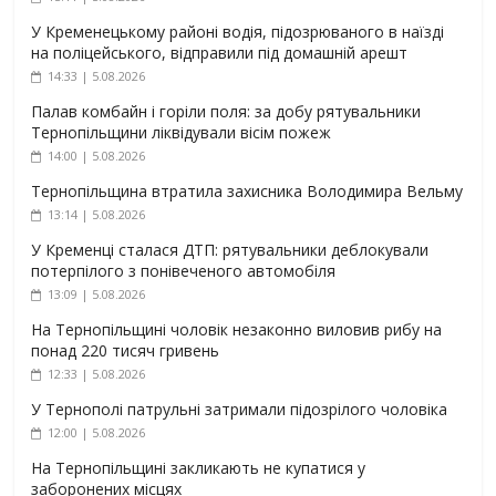
У Кременецькому районі водія, підозрюваного в наїзді
на поліцейського, відправили під домашній арешт
14:33 | 5.08.2026
Палав комбайн і горіли поля: за добу рятувальники
Тернопільщини ліквідували вісім пожеж
14:00 | 5.08.2026
Тернопільщина втратила захисника Володимира Вельму
13:14 | 5.08.2026
У Кременці сталася ДТП: рятувальники деблокували
потерпілого з понівеченого автомобіля
13:09 | 5.08.2026
На Тернопільщині чоловік незаконно виловив рибу на
понад 220 тисяч гривень
12:33 | 5.08.2026
У Тернополі патрульні затримали підозрілого чоловіка
12:00 | 5.08.2026
На Тернопільщині закликають не купатися у
заборонених місцях