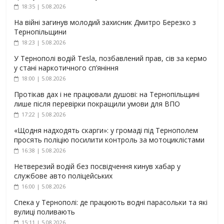
18:35 | 5.08.2026
На війні загинув молодий захисник Дмитро Березко з
Тернопільщини
18:23 | 5.08.2026
У Тернополі водій Tesla, позбавлений прав, сів за кермо
у стані наркотичного сп’яніння
18:00 | 5.08.2026
Протікав дах і не працювали душові: на Тернопільщині
лише після перевірки покращили умови для ВПО
17:22 | 5.08.2026
«Щодня надходять скарги»: у громаді під Тернополем
просять поліцію посилити контроль за мотоциклістами
16:38 | 5.08.2026
Нетверезий водій без посвідчення кинув хабар у
службове авто поліцейських
16:00 | 5.08.2026
Спека у Тернополі: де працюють водні парасольки та які
вулиці поливають
15:11 | 5.08.2026