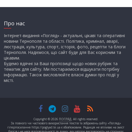
Про нас
Інтернет-видання «Погляд» - актуальні, цікаві та оперативні
новини Тернополя та області. Політика, кримінал, аварії,
люстрація, культура, спорт, історія, фото, рецепти та блоги
Тернополя. Надіємося, що сайт буде для Вас корисним та
цікавим.
Будемо вдячні за Ваші пропозиції щодо нових рубрик та
тематик для сайту. Ми постараємося відшукати потрібну
інформацію. Також висловлюйте власні думки про події у
місті.
Copyright © 2026
ПОГЛЯД
. All rights reserved.
За повного чи часткового використання текстів та зображень сайту «Погляд»
гіперпосилання https://poglyad.te.ua є обов’язковим. Редакція не впливає на зміст
блогів і не несе відповідальності за думку, яку автори висловлюють на сторінках