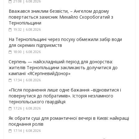
21:08 | 6.08.2026
Вважався зниклим безвісти, – Ангелом додому
повертається захисник Михайло Скоробогатий з
Тернопільщини
19:32 | 6.08.2026
На Тернопільщині через посуху обмежили забір води
для окремих підприємств
18:00 | 6.08.2026
Серпень — найскладніший період для донорства:
жителів Тернопільщини закликають долучитися до
кампанії «ЯСерпневийДонор»
17:34 | 6.08.2026
«Після поранення лише одне бажання –відновитися і
повернутися до побратимів». Історія незламного
тернопільського гвардійця
17:26 | 6.08.2026
Як обрати суші для романтичної вечері в Києві: найкращі
поєднання ролів
17:14 | 6.08.2026