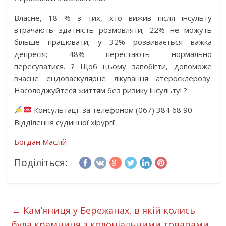
Власне, 18 % з тих, хто вижив після інсульту
втрачають здатність розмовляти; 22% не можуть
більше працювати; у 32% розвивається важка
депресія; 48% перестають нормально
пересуватися.
?
Щоб цьому запобігти, допоможе
вчасне ендоваскулярне лікування атеросклерозу.
Насолоджуйтеся життям без ризику інсульту!
?
Консультації за телефоном (067) 384 68 90
Відділення судинної хірургії
Богдан Маслій
Поділіться:
←
Кам’яниця у Бережанах, в якій колись
була крамниця з колоніальними товарами