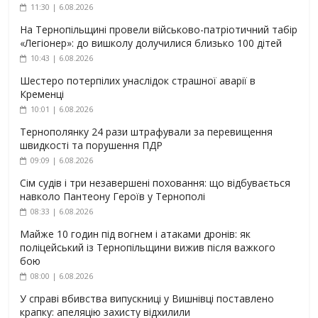
11:30 | 6.08.2026
На Тернопільщині провели військово-патріотичний табір
«Легіонер»: до вишколу долучилися близько 100 дітей
10:43 | 6.08.2026
Шестеро потерпілих унаслідок страшної аварії в
Кременці
10:01 | 6.08.2026
Тернополянку 24 рази штрафували за перевищення
швидкості та порушення ПДР
09:09 | 6.08.2026
Сім судів і три незавершені поховання: що відбувається
навколо Пантеону Героїв у Тернополі
08:33 | 6.08.2026
Майже 10 годин під вогнем і атаками дронів: як
поліцейський із Тернопільщини вижив після важкого
бою
08:00 | 6.08.2026
У справі вбивства випускниці у Вишнівці поставлено
крапку: апеляцію захисту відхилили