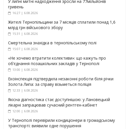
У липні митні надходження зросли на 77мільйонів
гривень
16:27 | 6.08.2026
Жителі Тернопільщини за 7 місяців сплатили понад 1,6
млрд грн військового збору
15:31 | 6.08.2026
Смертельна знахідка в тернопільському полі
15:07 | 6.08.2026
«Не хочемо втратити колективи»: що кажуть про
об’єднання позашкільних закладів у Тернополі
13:00 | 6.08.2026
Екоінспекція підтвердила незаконні роботи біля річки
Золота Липа: за справу візьметься поліція
12:33 | 6.08.2026
Якісна діагностика стає доступнішою: у Лановецькій
лікарні запрацював сучасний рентген-кабінет
12:00 | 6.08.2026
У Тернополі перевірили кондиціонери в громадському
транспорті: виявили одне порушення