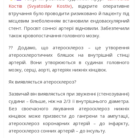
Костів (Svyatoslav Kostiv)
, відкрите оперативне
втручання було проводити ризиковано й пацієнту під
місцевим знеболенням встановили ендоваскулярний
стент. Просвіт сонної артерії відновили. Забезпечили
також кровопостачання головного мозку.
?
?
Додамо, що атеросклероз – це утворення
атеросклеротичних бляшок на внутрішній стінці
артерій. Вони утворюються в судинах головного
мозку, серці, аорті, артеріях нижніх кінцівок.
Як виявляється атеросклероз?
Зазвичай він виявляється при звуженні (стенозуванні)
судини – більше, ніж на 2/3 її внутрішнього діаметра.
Без своєчасного лікування атеросклероз нижніх
кінцівок може призвести до гангрени та ампутації,
атеросклероз коронарних артерій – до інфаркту,
атеросклероз сонних артерій – до інсульту.