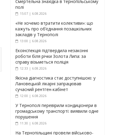
Смертельна знахідка в тернопільському
полі
15:07 | 6.08.2026
«Не хочемо втратити колективи»: що
кажуть про об’єднання позашкільних
закладів у Тернополі
13:00 | 6.08.2026
Екоінспекція підтвердила незаконні
роботи біля річки Золота Липа: за
справу візьметься поліція
12:33 | 6.08.2026
Якісна діагностика стає доступнішою: у
Лановецькій лікарні запрацював
сучасний рентген-кабінет
12:00 | 6.08.2026
У Тернополі перевірили кондиціонери в
громадському транспорті: виявили одне
порушення
11:30 | 6.08.2026
На Тернопільщині провели військово-