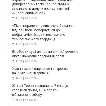
донорства: жителів Тернопільщини
закликають долучитися до кампанії
«ЯСерпневийДонор»
17:34 | 6.08.2026
«Після поранення лише одне бажання –
відновитися і повернутися до
побратимів». Історія незламного
тернопільського гвардійця
17:26 | 6.08.2026
Як обрати суші для романтичної вечері в
Києві: найкращі поєднання ролів
17:14 | 6.08.2026
У липні митні надходження зросли
на 77мільйонів гривень
16:27 | 6.08.2026
Жителі Тернопільщини за 7 місяців
сплатили понад 1,6 млрд грн
військового збору
15:31 | 6.08.2026