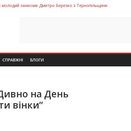
ув молодий захисник Дмитро Березко з Тернопільщини
 втратила захисника Володимира Вельму
нопільщини Петро Федів повертається до рідного дому «на щиті»
в скорботі: на щиті повертається воїн Володимир Паламарчук
лим безвісти, – Ангелом додому повертається захисник Михайло
СПРАВЖНІ
БЛОГИ
Дивно на День
и вінки”