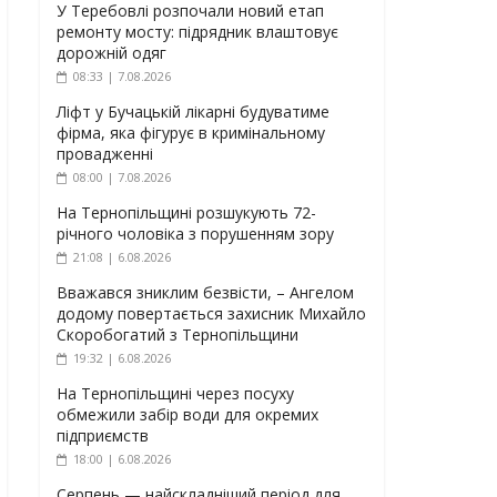
У Теребовлі розпочали новий етап
ремонту мосту: підрядник влаштовує
дорожній одяг
08:33 | 7.08.2026
Ліфт у Бучацькій лікарні будуватиме
фірма, яка фігурує в кримінальному
провадженні
08:00 | 7.08.2026
На Тернопільщині розшукують 72-
річного чоловіка з порушенням зору
21:08 | 6.08.2026
Вважався зниклим безвісти, – Ангелом
додому повертається захисник Михайло
Скоробогатий з Тернопільщини
19:32 | 6.08.2026
На Тернопільщині через посуху
обмежили забір води для окремих
підприємств
18:00 | 6.08.2026
Серпень — найскладніший період для