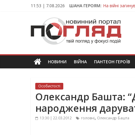
Skip
11:53 | 7.08.2026
ШАНА ГЕРОЯМ:
На війні загин
to
Тернопільщина
content
ПОГЛЯД
Захисник з Тер
Тернопільщина 
Вважався зник
Новини
Тернополя.
Тернопільські
новини
НОВИНИ
ВІЙНА
ПАНТЕОН ГЕРОЇВ
та
події
Особистості
Олександр Башта: “
народження даруват
,
13:30 | 22.03.2012
головні
Олександр Башта