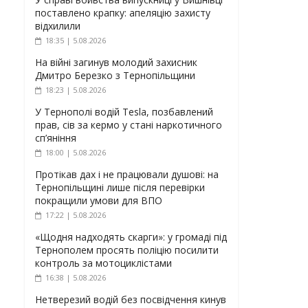
поставлено крапку: апеляцію захисту
відхилили
18:35 | 5.08.2026
На війні загинув молодий захисник
Дмитро Березко з Тернопільщини
18:23 | 5.08.2026
У Тернополі водій Tesla, позбавлений
прав, сів за кермо у стані наркотичного
сп’яніння
18:00 | 5.08.2026
Протікав дах і не працювали душові: на
Тернопільщині лише після перевірки
покращили умови для ВПО
17:22 | 5.08.2026
«Щодня надходять скарги»: у громаді під
Тернополем просять поліцію посилити
контроль за мотоциклістами
16:38 | 5.08.2026
Нетверезий водій без посвідчення кинув