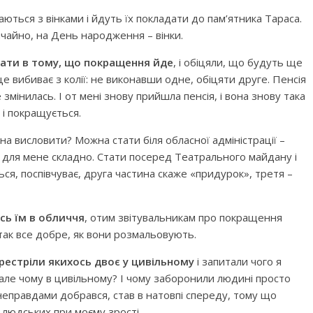
аються з вінками і йдуть їх покладати до пам’ятника Тараса.
чайно, на День народження – вінки.
вати в тому, що покращення йде
, і обіцяли, що будуть ще
 вибиває з колії: не виконавши одне, обіцяти друге. Пенсія
 змінилась. І от мені знову прийшла пенсія, і вона знову така
 і покращується.
а висловити? Можна стати біля обласної адміністрації –
г для мене складно. Стати посеред Театрального майдану і
я, поспівчуває, друга частина скаже «придурок», третя –
сь їм в обличчя
, отим звітувальникам про покращення
 так все добре, як вони розмальовують.
рестріли якихось двоє у цивільному
і запитали чого я
, але чому в цивільному? І чому заборонили людині просто
неправдами добрався, став в натовпі спереду, тому що
к людських при моєму зрості.