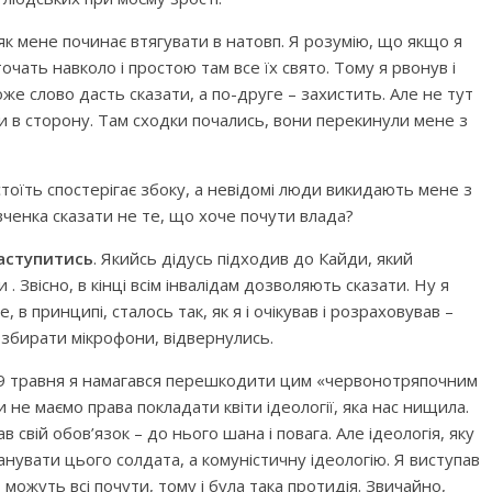
, як мене починає втягувати в натовп. Я розумію, що якщо я
точать навколо і простою там все їх свято. Тому я рвонув і
оже слово дасть сказати, а по-друге – захистить. Але не тут
ти в сторону. Там сходки почались, вони перекинули мене з
стоїть спостерігає збоку, а невідомі люди викидають мене з
вченка сказати не те, що хоче почути влада?
заступитись
. Якийсь дідусь підходив до Кайди, який
. Звісно, в кінці всім інвалідам дозволяють сказати. Ну я
 в принципі, сталось так, як я і очікував і розраховував –
и збирати мікрофони, відвернулись.
 9 травня я намагався перешкодити цим «червонотряпочним
и не маємо права покладати квіти ідеології, яка нас нищила.
 свій обов’язок – до нього шана і повага. Але ідеологія, яку
анувати цього солдата, а комуністичну ідеологію. Я виступав
 можуть всі почути, тому і була така протидія. Звичайно,