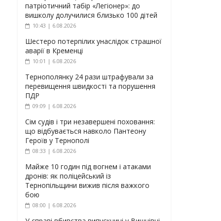
патріотичний табір «Легіонер»: до
вишколу долучилися близько 100 дітей
10:43 | 6.08.2026
Шестеро потерпілих унаслідок страшної
аварії в Кременці
10:01 | 6.08.2026
Тернополянку 24 рази штрафували за
перевищення швидкості та порушення
ПДР
09:09 | 6.08.2026
Сім судів і три незавершені поховання:
що відбувається навколо Пантеону
Героїв у Тернополі
08:33 | 6.08.2026
Майже 10 годин під вогнем і атаками
дронів: як поліцейський із
Тернопільщини вижив після важкого
бою
08:00 | 6.08.2026
У справі вбивства випускниці у Вишнівці