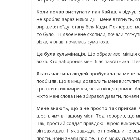
Коли почав виступати пан Кайда
, я відчув
не зроблю зараз ніякої дії – мене втягнуть, о
вирішив: поїду, стану біля Кади. По-перше, м
то було. Ті двоє мене схопили, почали тягну
візка, я впав, почалась суматоха.
Це була кульмінація.
Що образливо: міліція 
візка. Хто забороняє мені біля пам’ятника Ше
Якась частина людей пробувала за мене 
пообіцяв, що в кінці дозволить мені виступити 
трошки втихомирився, чекав кінця промов. Але,
ніхто мені слова і не збирався давати, почал
Мене знають, що я не просто так приїхав
.
шествіям» в нашому місті. Тоді говорив, що м
Так, простий солдат правдою і вірою виконував
він захищав.. І, як завжди, от прийшли не вш
проти. Вони знали про те, що я можу сказати,