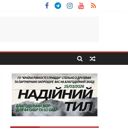
 Скоробогатий з Тернопільщини