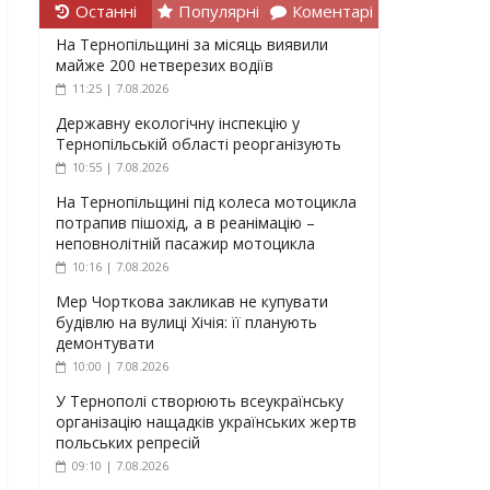
Останні
Популярні
Коментарі
На Тернопільщині за місяць виявили
майже 200 нетверезих водіїв
11:25 | 7.08.2026
Державну екологічну інспекцію у
Тернопільській області реорганізують
10:55 | 7.08.2026
На Тернопільщині під колеса мотоцикла
потрапив пішохід, а в реанімацію –
неповнолітній пасажир мотоцикла
10:16 | 7.08.2026
Мер Чорткова закликав не купувати
будівлю на вулиці Хічія: її планують
демонтувати
10:00 | 7.08.2026
У Тернополі створюють всеукраїнську
організацію нащадків українських жертв
польських репресій
09:10 | 7.08.2026