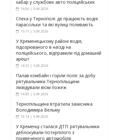
хабар у службове авто поліцейських
16:00 | 5.08.2026
Спека у Тернополі: де працюють водні
парасольки та які вулиці поливають
15:11 | 5.08.2026
У Кременецькому районі водія,
підозрюваного в наїзді на
поліцейського, відправили під домашній
арешт
14:33 | 5.08.2026
Палав комбайн і горіли поля: за добу
рятувальники Тернопільщини
ліквідували вісім пожеж
14:00 | 5.08.2026
Тернопільщина втратила захисника
Володимира Вельму
13:14 | 5.08.2026
У Кременці сталася ДТП: рятувальники
деблокували потерпілого з
понівеченого автомобіля