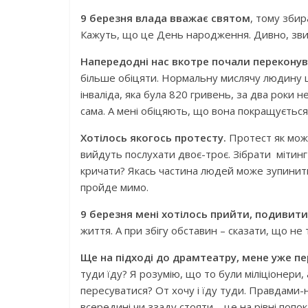
9 березня влада вважає святом
, тому збир
Кажуть, що це День народження. Дивно, зви
Напередодні нас вкотре почали перекону
більше обіцяти. Нормальну мислячу людину це
інваліда, яка була 820 гривень, за два роки не
сама. А мені обіцяють, що вона покращується
Хотілось якогось протесту.
Протест як можн
вийдуть послухати двоє-троє. Зібрати мітин
кричати? Якась частина людей може зупинитьс
пройде мимо.
9 березня мені хотілось прийти, подивити
життя. А при збігу обставин – сказати, що не
Ще на підході до драмтеатру, мене уже пе
туди їду? Я розумію, що то були міліціонери
пересуватися? От хочу і їду туди. Правдами-
всередині чи ззаду стояти – це на рівні попо