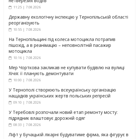
нетверезих водіїв
11:25 | 7.08.2026
Державну екологічну інспекцію у Тернопільській області
реорганізують
10:55 | 7.08.2026
На Тернопільщині під колеса мотоцикла потрапив
пішохід, а в реанімацію – неповнолітній пасажир
мотоцикла
10:16 | 7.08.2026
Мер Чорткова закликав не купувати будівлю на вулиці
Хічія: її планують демонтувати
10:00 | 7.08.2026
У Тернополі створюють всеукраїнську організацію
нащадків українських жертв польських репресій
09:10 | 7.08.2026
У Теребовлі розпочали новий етап ремонту мосту:
підрядник влаштовує дорожній одяг
08:33 | 7.08.2026
Ліфт у Бучацькій лікарні будуватиме фірма, яка фігурує в