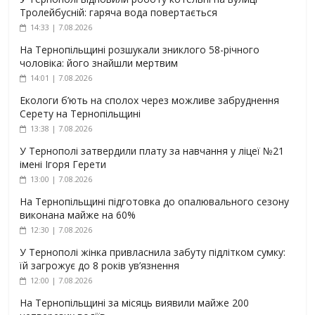
Тролейбусній: гаряча вода повертається
14:33 | 7.08.2026
На Тернопільщині розшукали зниклого 58-річного
чоловіка: його знайшли мертвим
14:01 | 7.08.2026
Екологи б’ють на сполох через можливе забруднення
Серету на Тернопільщині
13:38 | 7.08.2026
У Тернополі затвердили плату за навчання у ліцеї №21
імені Ігоря Герети
13:00 | 7.08.2026
На Тернопільщині підготовка до опалювального сезону
виконана майже на 60%
12:30 | 7.08.2026
У Тернополі жінка привласнила забуту підлітком сумку:
їй загрожує до 8 років ув’язнення
12:00 | 7.08.2026
На Тернопільщині за місяць виявили майже 200