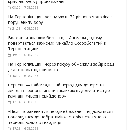
кримінальному провадженні
08:00 | 7.08.2026
На Тернопільщині розшукують 72-річного чоловіка з
порушенням зору
21:08 | 6.08.2026
Вважався зниклим безвісти, – Ангелом додому
повертається захисник Михайло Скоробогатий з
Тернопільщини
19:32 | 6.08.2026
На Тернопільщині через посуху обмежили забір води
для окремих підприємств
18:00 | 6.08.2026
Серпень — найскладніший період для донорства:
жителів Тернопільщини закликають долучитися до
кампанії «ЯСерпневийДонор»
17:34 | 6.08.2026
«Після поранення лише одне бажання –відновитися і
повернутися до побратимів». Історія незламного
тернопільського гвардійця
17:26 | 6.08.2026