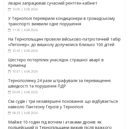
лікарні запрацював сучасний рентген-кабінет
12:00 | 6.08.2026
У Тернополі перевірили кондиціонери в громадському
транспорті: виявили одне порушення
11:30 | 6.08.2026
На Тернопільщині провели військово-патріотичний табір
«Легіонер»: до вишколу долучилися близько 100 дітей
10:43 | 6.08.2026
Шестеро потерпілих унаслідок страшної аварії в
Кременці
10:01 | 6.08.2026
Тернополянку 24 рази штрафували за перевищення
швидкості та порушення ПДР
09:09 | 6.08.2026
Сім судів і три незавершені поховання: що відбувається
навколо Пантеону Героїв у Тернополі
08:33 | 6.08.2026
Майже 10 годин під вогнем і атаками дронів: як
поліцейський із Тернопільщини вижив після важкого