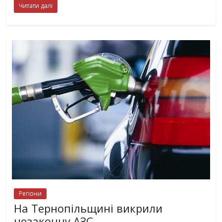
Читати далі
Регіони
На Тернопільщині викрили
незаконну АЗС