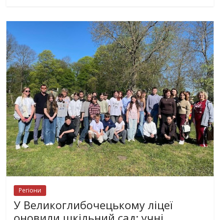
Регіони
У Великоглибочецькому ліцеї
оновили шкільний сад: учні