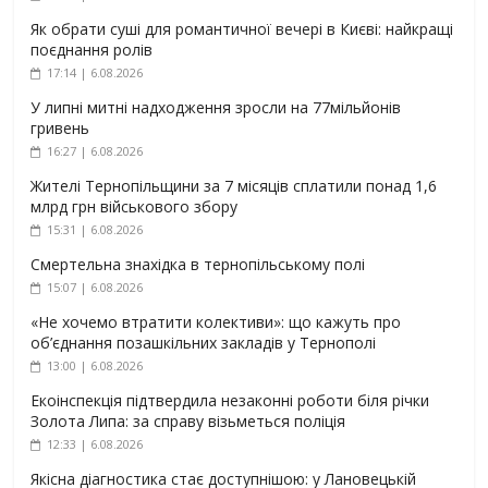
Як обрати суші для романтичної вечері в Києві: найкращі
поєднання ролів
17:14 | 6.08.2026
У липні митні надходження зросли на 77мільйонів
гривень
16:27 | 6.08.2026
Жителі Тернопільщини за 7 місяців сплатили понад 1,6
млрд грн військового збору
15:31 | 6.08.2026
Смертельна знахідка в тернопільському полі
15:07 | 6.08.2026
«Не хочемо втратити колективи»: що кажуть про
об’єднання позашкільних закладів у Тернополі
13:00 | 6.08.2026
Екоінспекція підтвердила незаконні роботи біля річки
Золота Липа: за справу візьметься поліція
12:33 | 6.08.2026
Якісна діагностика стає доступнішою: у Лановецькій