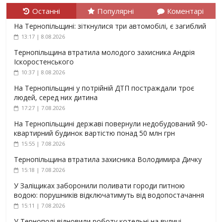
Останні
Популярні
Коментарі
На Тернопільщині: зіткнулися три автомобілі, є загиблий
13:17 | 8.08.2026
Тернопільщина втратила молодого захисника Андрія
Іскоростенського
10:37 | 8.08.2026
На Тернопільщині у потрійній ДТП постраждали троє
людей, серед них дитина
17:27 | 7.08.2026
На Тернопільщині державі повернули недобудований 90-
квартирний будинок вартістю понад 50 млн грн
15:55 | 7.08.2026
Тернопільщина втратила захисника Володимира Дичку
15:18 | 7.08.2026
У Заліщиках заборонили поливати городи питною
водою: порушників відключатимуть від водопостачання
15:11 | 7.08.2026
У Тернополі відновили роботу котельні на вулиці