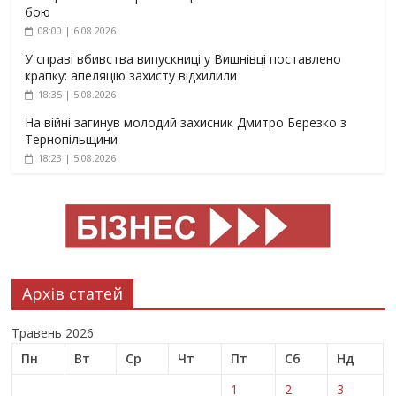
бою
08:00 | 6.08.2026
У справі вбивства випускниці у Вишнівці поставлено
крапку: апеляцію захисту відхилили
18:35 | 5.08.2026
На війні загинув молодий захисник Дмитро Березко з
Тернопільщини
18:23 | 5.08.2026
Архів статей
Травень 2026
Пн
Вт
Ср
Чт
Пт
Сб
Нд
1
2
3