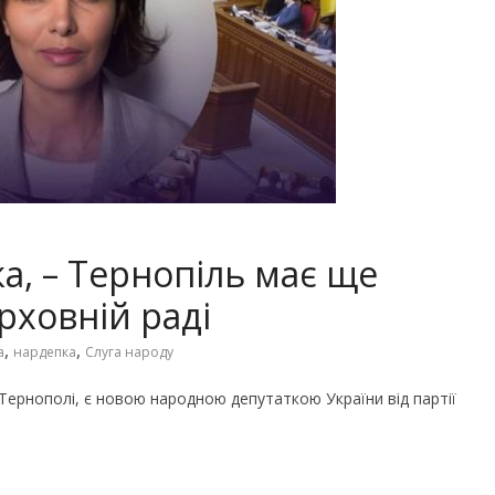
а, – Тернопіль має ще
рховній раді
,
,
а
нардепка
Слуга народу
Тернополі, є новою народною депутаткою України від партії