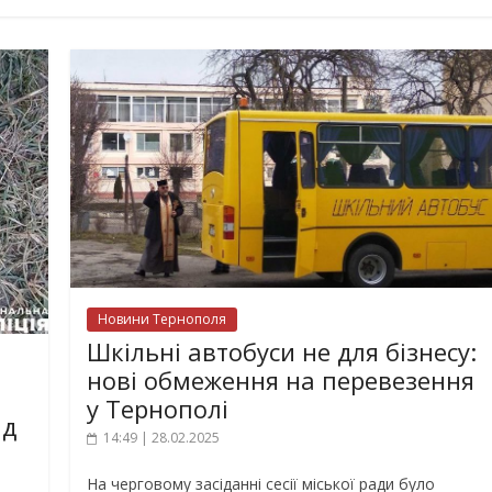
Новини Тернополя
Шкільні автобуси не для бізнесу:
нові обмеження на перевезення
у Тернополі
ід
14:49 | 28.02.2025
На черговому засіданні сесії міської ради було