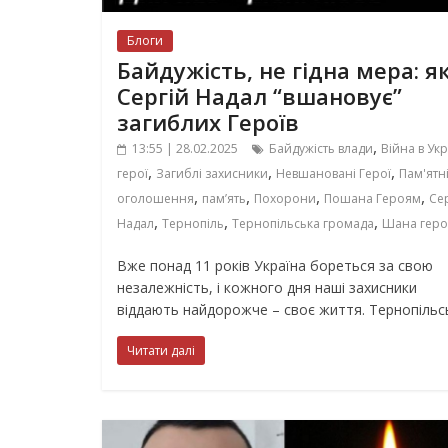
Блоги
Байдужість, не гідна мера: я
Сергій Надал “вшановує”
загиблих Героїв
,
13:55 | 28.02.2025
Байдужість влади
Війна в Укр
,
,
,
герої
Загиблі захисники
Невшановані Герої
Пам'ятн
,
,
,
,
оголошення
пам’ять
Похорони
Пошана Героям
Се
,
,
,
Надал
Тернопіль
Тернопільська громада
Шана гер
Вже понад 11 років Україна бореться за свою
незалежність, і кожного дня наші захисники
віддають найдорожче – своє життя. Тернопільс
Читати далі