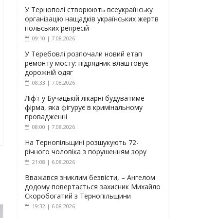
У Тернополі створюють всеукраїнську
організацію нащадків українських жертв
польських репресій
09:10 | 7.08.2026
У Теребовлі розпочали новий етап
ремонту мосту: підрядник влаштовує
дорожній одяг
08:33 | 7.08.2026
Ліфт у Бучацькій лікарні будуватиме
фірма, яка фігурує в кримінальному
провадженні
08:00 | 7.08.2026
На Тернопільщині розшукують 72-
річного чоловіка з порушенням зору
21:08 | 6.08.2026
Вважався зниклим безвісти, – Ангелом
додому повертається захисник Михайло
Скоробогатий з Тернопільщини
19:32 | 6.08.2026