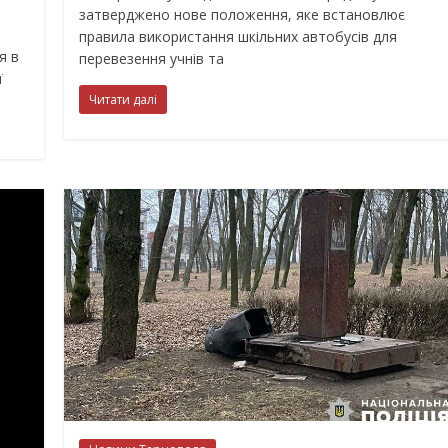
затверджено нове положення, яке встановлює
правила використання шкільних автобусів для
я в
перевезення учнів та
ї
Читати далі