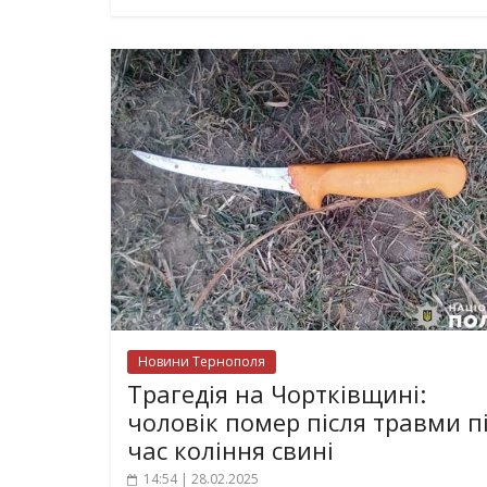
Новини Тернополя
Трагедія на Чортківщині:
чоловік помер після травми п
час коління свині
14:54 | 28.02.2025