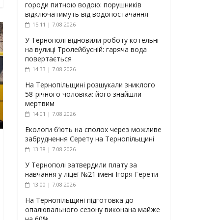
городи питною водою: порушників
відключатимуть від водопостачання
15:11 | 7.08.2026
У Тернополі відновили роботу котельні
на вулиці Тролейбусній: гаряча вода
повертається
14:33 | 7.08.2026
На Тернопільщині розшукали зниклого
58-річного чоловіка: його знайшли
мертвим
14:01 | 7.08.2026
Екологи б’ють на сполох через можливе
забруднення Серету на Тернопільщині
13:38 | 7.08.2026
У Тернополі затвердили плату за
навчання у ліцеї №21 імені Ігоря Герети
13:00 | 7.08.2026
На Тернопільщині підготовка до
опалювального сезону виконана майже
на 60%