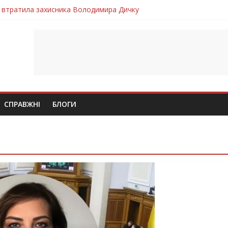
 втратила захисника Володимира Дичку
лим безвісти, – Ангелом додому повертається захисник Михайло
ув молодий захисник Дмитро Березко з Тернопільщини
 втратила захисника Володимира Вельму
втратила молодого захисника Андрія Іскоростенського
СПРАВЖНІ
БЛОГИ