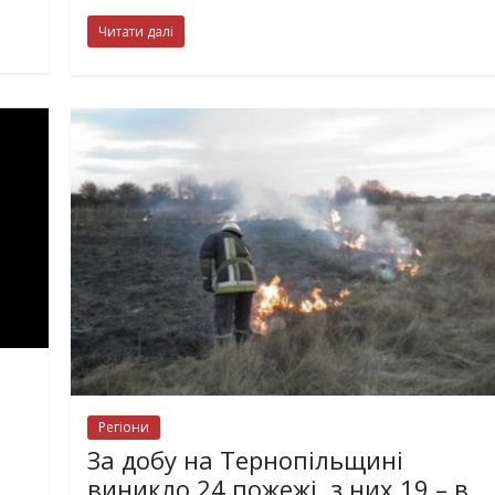
Читати далі
Регіони
За добу на Тернопільщині
виникло 24 пожежі, з них 19 – в