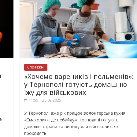
Справжні
н
«Хочемо вареників і пельменів»:
у Тернополі готують домашню
їжу для військових
11:55 | 28.02.2025
У Тернополі вже рік працює волонтерська кухня
е
«Смаколик», де небайдужі господині готують
домашні страви та випічку для військових, які
проходять