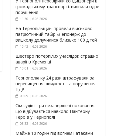
У Тернополі перевірили кондиціонери в
громадському транспорті: виявили одне
порушення
11:30 | 6.08.2026
На Тернопільщині провели військово-
патріотичний табір «Легіонер»: до
вишколу долучилися близько 100 дітей
10:43 | 6.08.2026
Шестеро потерпілих унаслідок страшної
аварії в Кременці
10:01 | 6.08.2026
Тернополянку 24 рази штрафували за
перевищення швидкості та порушення
ПДР
09:09 | 6.08.2026
Сім судів і три незавершені поховання:
що відбувається навколо Пантеону
Героїв у Тернополі
08:33 | 6.08.2026
Майже 10 годин під вогнем і атаками