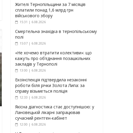
Жителі Тернопільщини за 7 місяців
сплатили понад 1,6 млрд грн
військового збору
15:31 | 6.08.2026
Смертельна знахідка в тернопільському
полі
15:07 | 6.08.2026
«Не хочемо втратити колективи»: що
кажуть про об’єднання позашкільних
закладів у Тернополі
13:00 | 6.08.2026
Екоінспекція підтвердила незаконні
роботи біля річки Золота Липа: за
справу візьметься поліція
12:33 | 6.08.2026
Якісна діагностика стає доступнішою: у
Лановецькій лікарні запрацював
сучасний рентген-кабінет
12:00 | 6.08.2026