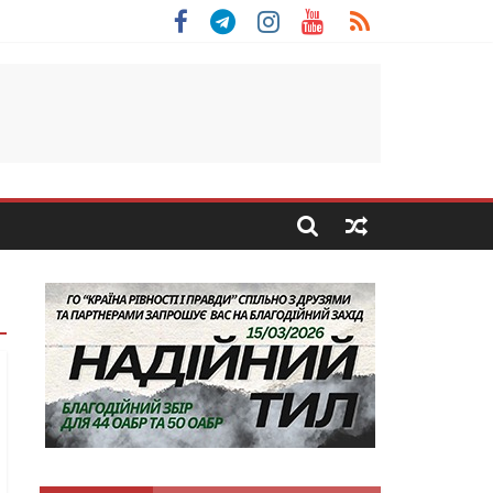
 Скоробогатий з Тернопільщини