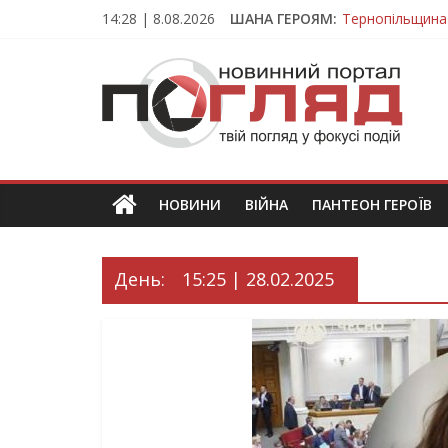
Skip
14:28 | 8.08.2026
ШАНА ГЕРОЯМ:
Тернопільщина
to
Вважався зник
content
ПОГЛЯД
На війні загин
Тернопільщина
Тернопільщина 
Новини
Тернополя.
Тернопільські
новини
НОВИНИ
ВІЙНА
ПАНТЕОН ГЕРОЇВ
та
події
День:
15:25 | 28.02.2025