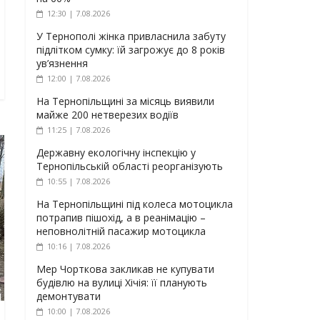
12:30 | 7.08.2026
У Тернополі жінка привласнила забуту
підлітком сумку: їй загрожує до 8 років
ув’язнення
12:00 | 7.08.2026
На Тернопільщині за місяць виявили
майже 200 нетверезих водіїв
11:25 | 7.08.2026
Державну екологічну інспекцію у
Тернопільській області реорганізують
10:55 | 7.08.2026
На Тернопільщині під колеса мотоцикла
потрапив пішохід, а в реанімацію –
неповнолітній пасажир мотоцикла
10:16 | 7.08.2026
Мер Чорткова закликав не купувати
будівлю на вулиці Хічія: її планують
демонтувати
10:00 | 7.08.2026