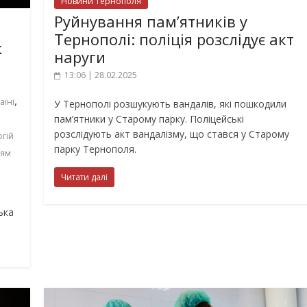
Новини Тернополя
Руйнування пам’ятників у
Тернополі: поліція розслідує акт
к
наруги
13:06 | 28.02.2025
,
аїні
У Тернополі розшукують вандалів, які пошкодили
пам’ятники у Старому парку. Поліцейські
і
розслідують акт вандалізму, що стався у Старому
ргій
парку Тернополя.
оям
Читати далі
ька