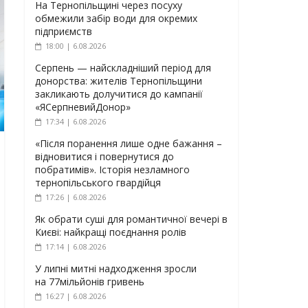
На Тернопільщині через посуху
обмежили забір води для окремих
підприємств
18:00 | 6.08.2026
Серпень — найскладніший період для
донорства: жителів Тернопільщини
закликають долучитися до кампанії
«ЯСерпневийДонор»
17:34 | 6.08.2026
«Після поранення лише одне бажання –
відновитися і повернутися до
побратимів». Історія незламного
тернопільського гвардійця
17:26 | 6.08.2026
Як обрати суші для романтичної вечері в
Києві: найкращі поєднання ролів
17:14 | 6.08.2026
У липні митні надходження зросли
на 77мільйонів гривень
16:27 | 6.08.2026