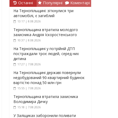
Останні
Популярні
Коментарі
На Тернопільщині: зіткнулися три
автомобілі, є загиблий
13:17 | 8.08.2026
Тернопільщина втратила молодого
захисника Андрія Іскоростенського
10:37 | 8.08.2026
На Тернопільщині у потрійній ДТП
постраждали троє людей, серед них
дитина
17:27 | 7.08.2026
На Тернопільщині державі повернули
недобудований 90-квартирний будинок
вартістю понад 50 млн грн
15:55 | 7.08.2026
Тернопільщина втратила захисника
Володимира Дичку
15:18 | 7.08.2026
У Заліщиках заборонили поливати